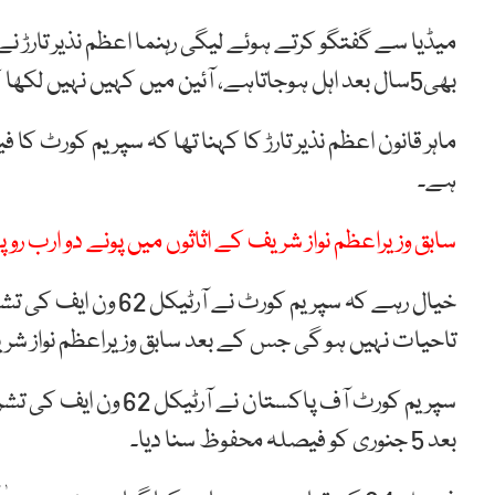
میڈیا سے گفتگو کرتے ہوئے لیگی رہنما اعظم نذیر تارڑ نے
بھی5سال بعد اہل ہوجاتاہے، آئین میں کہیں نہیں لکھا کہ کسی شخص کو تاحیات نااہل قراردے دیا جائے۔
ماہر قانون اعظم نذیر تارڑ کا کہنا تھا کہ سپریم کورٹ 
ہے۔
سابق وزیراعظم نواز شریف کے اثاثوں میں پونے دو ارب ر
خیال رہے کہ سپریم کور
تاحیات نہیں ہو گی جس کے بعد سابق وزیراعظم نواز شریف
سپریم کورٹ آف پاکستا
بعد 5 جنوری کو فیصلہ محفوظ سنا دیا۔