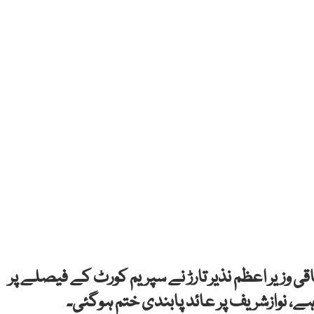
قی وزیر اعظم نذیر تارڑ نے سپریم کورٹ کے فیصلے پر
، نوازشریف پر عائد پابندی ختم ہوگئی۔