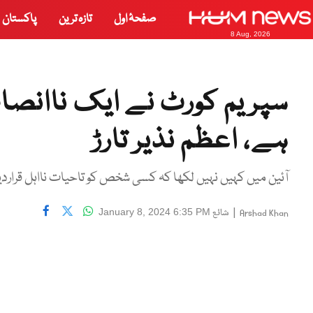
صفحۂ اول
تازہ ترین
پاکستان
8 Aug, 2026
سپریم کورٹ نے ایک ناانصاف
ہے، اعظم نذیر تارڑ
آئین میں کہیں نہیں لکھا کہ کسی شخص کو تاحیات نااہل قراردی
|
شائع
January 8, 2024 6:35 PM
Arshad Khan