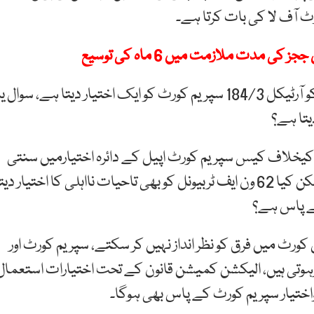
جسٹس قاضی فائز عیسی نے کہا آرٹیکل 99 ہائیکورٹ کو آرٹیکل 184/3 سپریم کورٹ کو ایک اختیار دیتا ہے، سوال 
 کیخلاف کیس سپریم کورٹ اپیل کے دائرہ اختیارمیں سنتی
ہے، جس پر جسٹس قاضی فائز عیسی نے کہا درست، لیکن کیا 62 ون ایف ٹربیونل کو بھی تاحیات نااہلی کا اختیار دی
کے پاس ہے؟
رٹ میں فرق کو نظر انداز نہیں کر سکتے، سپریم کورٹ اور
ئرہوتی ہیں، الیکشن کمیشن قانون کے تحت اختیارات استعمال
اختیار سپریم کورٹ کے پاس بھی ہوگا۔