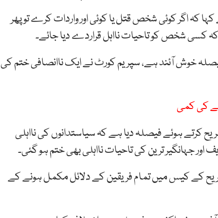
 کہا کہ اگر کوئی شخص قتل یا کوئی اور واردات کرے تو پھر
کا فیصلہ خوش آئند ہے، سپریم کورٹ نے ایک ناانصافی ختم کی
وپے کی کمی
ٹ نے آرٹیکل 62 ون ایف کی تشریح کرتے ہوئے فیصلہ دیا ہے کہ سیاستدانوں کی نااہلی
 اور جہانگیر ترین کی تاحیات نااہلی بھی ختم ہو گئی۔
ن نے آرٹیکل 62 ون ایف کی تشریح کے کیس میں تمام فریقین کے دلائل مکمل ہونے کے