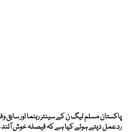
پاکستان مسلم لیگ ن کے سینئر رہنما اور سابق وفا
ردعمل دیتے ہوئے کہا ہے کہ فیصلہ خوش آئند ہے