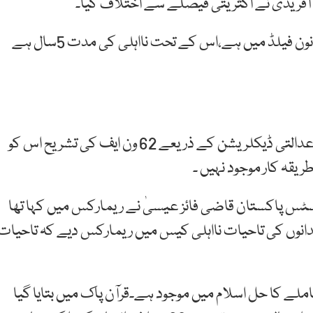
اکثریتی فیصلے میں کہا گیا ہے کہ الیکشن ایکٹ کا قانون فیلڈ میں ہے،اس کے تحت نااہلی کی مدت 5سال ہے
سمیع اللہ بلوچ کیس کا فیصلہ کالعدم قرار دیا جاتا ہے، عدالتی ڈیکلریشن کے ذریعے 62 ون ایف کی تشریح اس کو
ریقہ کار موجود نہیں ۔
یف جسٹس پاکستان قاضی فائز عیسیٰ نے ریمارکس میں کہا تھا
نوں کی تاحیات نااہلی کیس میں ریمارکس دیے کہ تاحیات
ملے کا حل اسلام میں موجود ہے۔قرآن پاک میں بتایا گیا