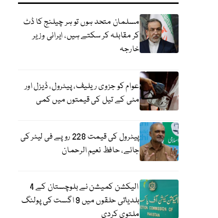
مسلمان متحد ہوں تو ہر چیلنج کا ڈٹ
کر مقابلہ کر سکتے ہیں، ایرانی وزیر
خارجہ
عوام کو جزوی ریلیف، پیٹرول، ڈیزل اور
مٹی کے تیل کی قیمتوں میں کمی
پیٹرول کی قیمت 228 روپے فی لیٹر کی
جائے، حافظ نعیم الرحمان
الیکشن کمیشن نے بلوچستان کے 4
بلدیاتی حلقوں میں 9 اگست کی پولنگ
ملتوی کردی