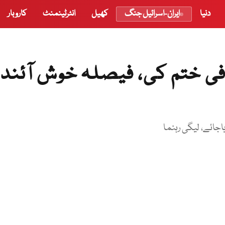
دنیا
ایران-اسرائیل جنگ
کھیل
انٹرٹینمنٹ
کاروبار
ی ختم کی، فیصلہ خوش آئند
اجائے، لیگی رہنما