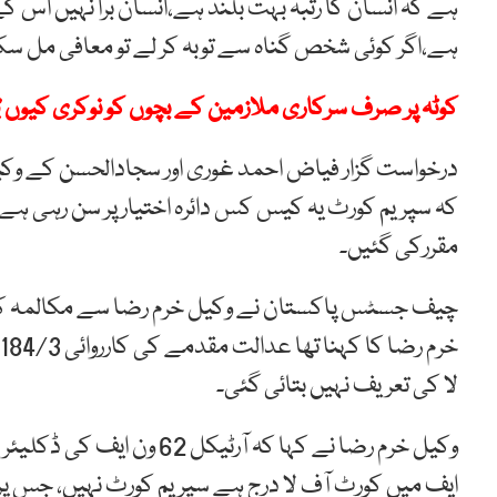
ہے،اگر کوئی شخص گناہ سے توبہ کر لے تو معافی مل س
کوٹہ پر صرف سرکاری ملازمین کے بچوں کو نوکری کیوں ؟
درخواست گزار فیاض احمد غوری اور سجادالحسن کے وکیل خ
مقررکی گئیں۔
چیف جسٹس پاکستان نے وکیل خرم رضا سے مکالمہ کرت
لا کی تعریف نہیں بتائی گئی۔
ایف میں کورٹ آف لا درج ہے سپریم کورٹ نہیں، جس پر