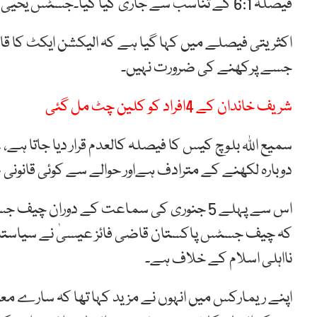
فیصلہ 6:1 کے تناسب سے جاری کیا گیا۔جسٹس یحییٰ آفریدی نے اکثریتی فیصلے سے اختلاف کیا۔
جسے پرکھنے کی ضرورت نہیں۔
شریف خاندان کے 4افراد کو کلین چٹ مل گئی
دوبارہ لکھنے کے مترادف ہےاور حوالے سے کوئی قانونی ط
اس سے پہلے 5 جنوری کی سماعت کے دوران چ
کہ چیف جسٹس پاکستان قاضی فائز عیسیٰ نے سیاستدا
نااہلی اسلام کے خلاف ہے۔
اپنے ریمارکس میں انہوں نے مزید کہا تھا کہ سارے معا