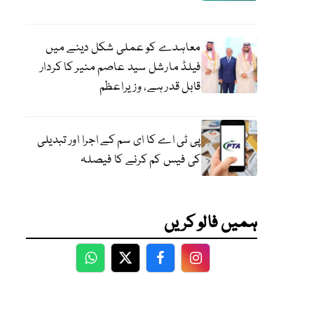
معاہدے کو عملی شکل دینے میں
فیلڈ مارشل سید عاصم منیر کا کردار
قابل قدر ہے، وزیراعظم
پی ٹی اے کا ای سم کے اجرا اور تبدیلی
کی فیس کم کرنے کا فیصلہ
ہمیں فالو کریں
WhatsApp
Twitter
Facebook
Facebook