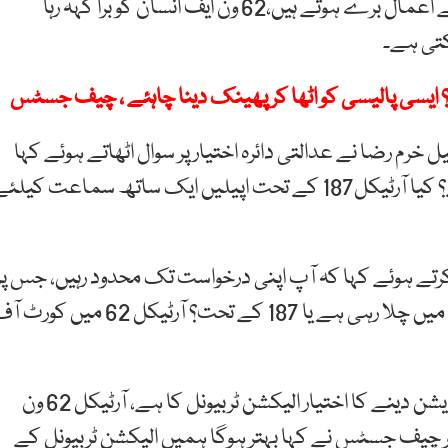
ہے کہ انسان کا رتبہ بہت بلند ہے،انسان برا نہیں اس کے اعمال برے ہوتے ہیں،62 ون ایف انسان کو برا کہہ رہا
کتی ہے۔
 ایسی پالیسی کو اٹھا کر پھینک دینا چاہئے ، چیف جسٹس
رم رضا نے عدالتی دائرہ اختیار پر سوال اٹھاتے ہوئے کہا
کہ سپریم کورٹ یہ کیس کس دائرہ اختیار پر سن رہی ہے؟ کیا آرٹیکل187 کے تحت اپیلیں ایک ساتھ سماعت کیل
ے ہوئے کہا کہ آپ اپنی درخواست تک محدود رہیں، جس پر
خرم رضا کا کہنا تھا عدالت مقدمے کی کارروائی 184/3 میں چلا رہی ہے یا 187 کے تحت؟ آرٹیکل 62 میں ک
وکیل خرم رضا نے کہا کہ آرٹیکل 62 ون ایف کی ڈکلیئریشن دینے کا اختیار الیکشن ٹربیونل کا ہے، آرٹیکل 62 ون
 چیف جسٹس نے کہا بہتر ہوگا ہمیں الیکشن ٹربیونل کے