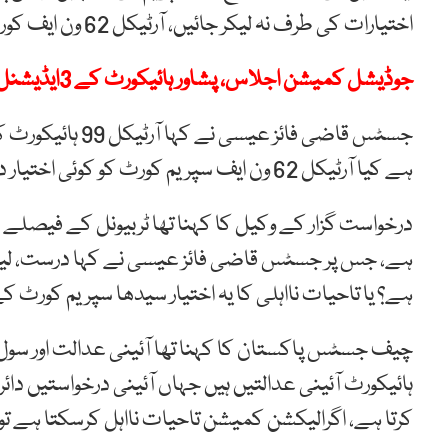
اختیارات کی طرف نہ لیکر جائیں، آرٹیکل 62 ون ایف کورٹ آف لا کی بات کرتا ہے۔
جوڈیشل کمیشن اجلاس، پشاور ہائیکورٹ کے 3ایڈیشنل ججز کی مدت ملازمت میں 6 ماہ کی توسیع
ہے کیا آرٹیکل 62 ون ایف سپریم کورٹ کو کوئی اختیار دیتا ہے؟
درخواست گزار کے وکیل کا کہنا تھا ٹربیونل کے فیصلے
ہے؟ یا تاحیات نااہلی کا یہ اختیار سیدھا سپریم کورٹ 
چیف جسٹس پاکستان کا کہنا تھا آئینی عدالت اور سول کو
ہائیکورٹ آئینی عدالتیں ہیں جہاں آئینی درخواستیں دا
کرتا ہے، اگرالیکشن کمیشن تاحیات نااہل کرسکتا ہے تو