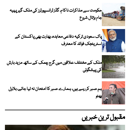
حکومت سے مذاکرات ناکام، گڈز ٹرانسپورٹرز کی ملک گیر پہیہ
جام ہڑتال شروع
پاک سعودی ترکیہ دفاعی معاہدہ، بھارت بھی پاکستان کے
اسٹریٹجک فوائد کا معترف
ملک کے مختلف علاقوں میں گرج چمک کے ساتھ مزید بارش
کی پیشگوئی
ہم صبر کر رہے ہیں، ہمارے صبر کا امتحان نہ لیا جائے، بلاول
بھٹو
مقبول ترین خبریں