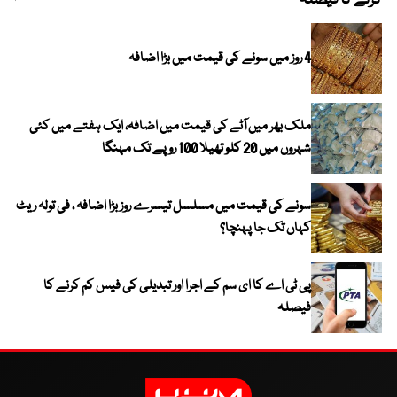
کرنے کا فیصلہ
چھی
4 روز میں سونے کی قیمت میں بڑا اضافہ
ملک بھر میں آٹے کی قیمت میں اضافہ، ایک ہفتے میں کئی
شہروں میں 20 کلو تھیلا 100 روپے تک مہنگا
سونے کی قیمت میں مسلسل تیسرے روز بڑا اضافہ ، فی تولہ ریٹ
کہاں تک جا پہنچا؟
پی ٹی اے کا ای سم کے اجرا اور تبدیلی کی فیس کم کرنے کا
فیصلہ