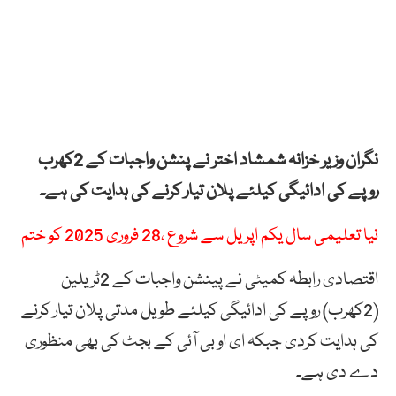
نگران وزیر خزانہ شمشاد اختر نے پنشن واجبات کے 2کھرب
روپے کی ادائیگی کیلئے پلان تیار کرنے کی ہدایت کی ہے۔
نیا تعلیمی سال یکم اپریل سے شروع ،28 فروری 2025 کو ختم
اقتصادی رابطہ کمیٹی نے پینشن واجبات کے 2ٹریلین
(2کھرب) روپے کی ادائیگی کیلئے طویل مدتی پلان تیار کرنے
کی ہدایت کردی جبکہ ای او بی آئی کے بجٹ کی بھی منظوری
دے دی ہے۔