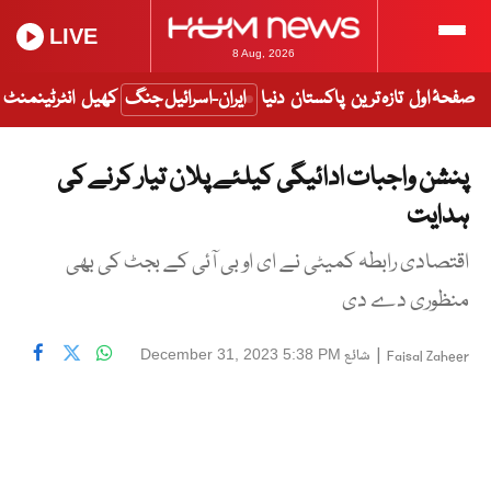
LIVE
8 Aug, 2026
صفحۂ اول
تازہ ترین
پاکستان
دنیا
ایران-اسرائیل جنگ
کھیل
انٹرٹینمنٹ
پنشن واجبات ادائیگی کیلئے پلان تیار کرنے کی
ہدایت
اقتصادی رابطہ کمیٹی نے ای او بی آئی کے بجٹ کی بھی
منظوری دے دی
|
شائع
December 31, 2023 5:38 PM
Faisal Zaheer