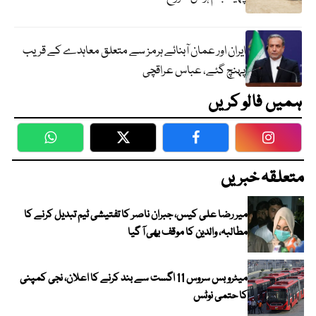
ایران اور عمان آبنائے ہرمز سے متعلق معاہدے کے قریب
پہنچ گئے، عباس عراقچی
ہمیں فالو کریں
WhatsApp
Twitter
Facebook
Faceboo
متعلقہ خبریں
میر رضا علی کیس، جبران ناصر کا تفتیشی ٹیم تبدیل کرنے کا
مطالبہ، والدین کا موقف بھی آ گیا
میٹرو بس سروس 11 اگست سے بند کرنے کا اعلان، نجی کمپنی
کا حتمی نوٹس