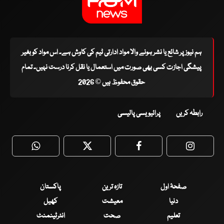
ہم نیوز پر شائع یا نشر ہونے والا مواد ادارتی ٹیم کی کاوش ہے۔ اس مواد کو بغیر
پیشگی اجازت کسی بھی صورت میں استعمال یا نقل کرنا درست نہیں۔ تمام
حقوق محفوظ ہیں © 2026
رابطہ کریں
پرائیویسی پالیسی
WhatsApp
Twitter
Facebook
Faceboo
صفحۂ اول
تازہ ترین
پاکستان
دنیا
معیشت
کھیل
تعلیم
صحت
انٹرٹینمنٹ