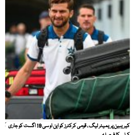
کیریبین پریمیئر لیگ ، قومی کرکٹرز کو این او سی 19 اگست کو جاری
آز