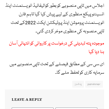
اجلاس میں تاپی منصوبے کو بطور کوالیفائیڈ انویسٹمنٹ اینڈ
انسینٹو پیکج منظوری کے لیے پیش کیا گیا تاہم فارن
انویسٹمنٹ پروموشن اینڈ پروٹیکشن ایکٹ 2022کے تحت
تاپی منصوبہ کی منظوری موخر کردی گئی۔
موجودہ پتہ تبدیلی کی درخواست پر کارروائی کو انتہائی آسان
بنا دیا گیا
ای سی سی کے مطابق فیصلے کے تحت تاپی منصوبے میں
سرمایہ کاری کو تحفظ ملے گا۔
pensioner
پنشنرز
LEAVE A REPLY