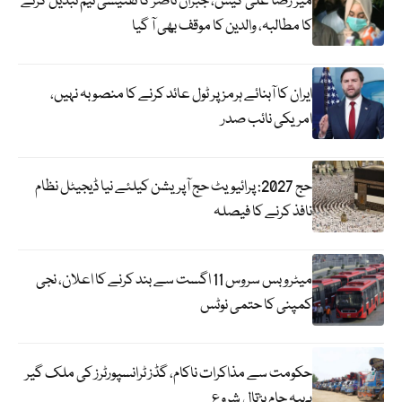
میر رضا علی کیس، جبران ناصر کا تفتیشی ٹیم تبدیل کرنے
کا مطالبہ، والدین کا موقف بھی آ گیا
ایران کا آبنائے ہرمز پر ٹول عائد کرنے کا منصوبہ نہیں،
امریکی نائب صدر
حج 2027: پرائیویٹ حج آپریشن کیلئے نیا ڈیجیٹل نظام
نافذ کرنے کا فیصلہ
میٹرو بس سروس 11 اگست سے بند کرنے کا اعلان، نجی
کمپنی کا حتمی نوٹس
حکومت سے مذاکرات ناکام، گڈز ٹرانسپورٹرز کی ملک گیر
پہیہ جام ہڑتال شروع