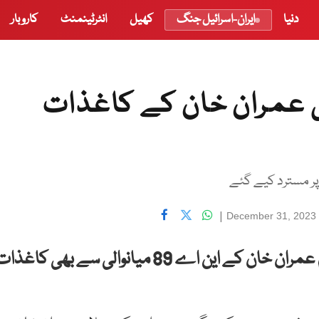
دنیا
ایران-اسرائیل جنگ
کھیل
انٹرٹینمنٹ
کاروبار
 سے بھی عمران خان کے کاغذات
 پر مسترد کیے گئے
|
December 31, 2023
پاکستان تحریک انصاف کے بانی و سابق وزیراعظم عمران خان کے این اے 89 میانوالی سے بھی کاغذ