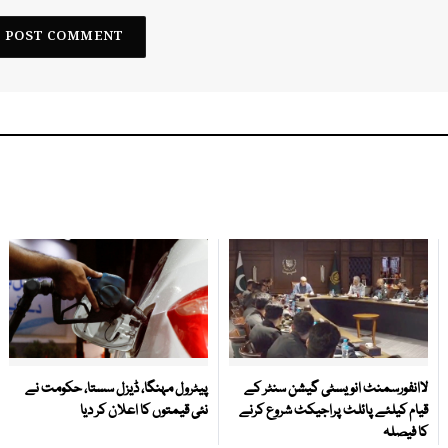
لاانفورسمنٹ انویسٹی گیشن سنٹر کے
پیٹرول مہنگا، ڈیزل سستا، حکومت نے
قیام کیلئے پائلٹ پراجیکٹ شروع کرنے
نئی قیمتوں کا اعلان کر دیا
کا فیصلہ