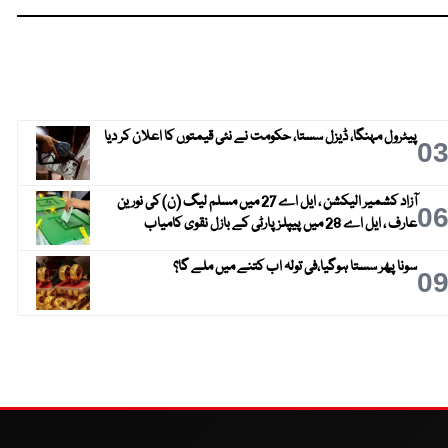
پیٹرول مہنگا، ڈیزل سستا، حکومت نے نئی قیمتوں کا اعلان کر دیا
0
آزاد کشمیر الیکشن ، ایل اے 27 میں مسلم لیگ (ن) کی نورین
0
عارف ، ایل اے 28 میں پیپلز پارٹی کے بازل نقوی کامیاب
سونا پھر سستا ہوگیا،فی تولہ اب کتنے میں ملے گا؟
0