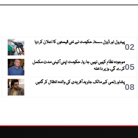
پیٹرول اور ڈیزل سستا، حکومت نے نئی قیمتوں کا اعلان کر دیا
3
02
موجودہ نظام کہیں نہیں جا رہا، حکومت اپنی آئینی مدت مکمل
6
05
کرے گی، وزیر داخلہ
پشاور زلمی کے مالک جاوید آفریدی کی والدہ انتقال کر گئیں
9
08