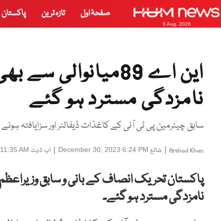
صفحۂ اول
تازہ ترین
پاکستان
6 Aug, 2026
این اے 89میانوالی
نامزدگی مسترد ہو گئے
سابق چیئرمین پی ٹی آئی کے کاغذات ڈیفالٹر اور سزایافتہ ہونے
|
شائع
|
اپ ڈیٹ
 11:35 AM
December 30, 2023 6:24 PM
Arshad Khan
نامزدگی مسترد ہو گئے۔