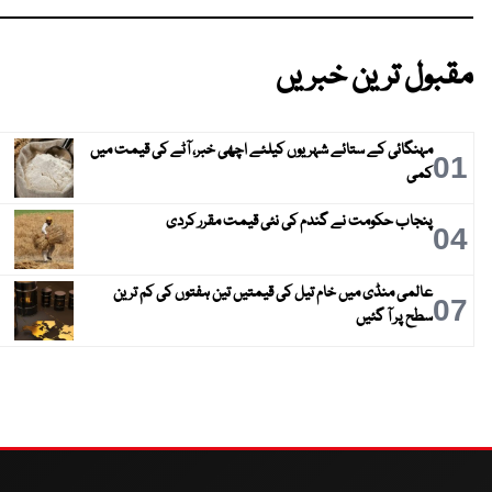
مقبول ترین خبریں
مہنگائی کے ستائے شہریوں کیلئے اچھی خبر، آٹے کی قیمت میں
01
کمی
پنجاب حکومت نے گندم کی نئی قیمت مقرر کردی
04
عالمی منڈی میں خام تیل کی قیمتیں تین ہفتوں کی کم ترین
07
سطح پر آ گئیں