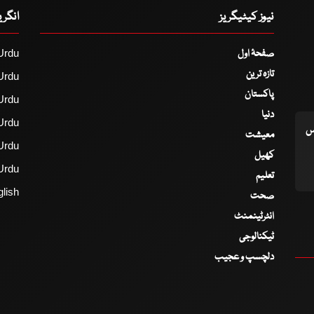
نیوز کیٹیگریز
انگر
صفحۂ اول
Urdu
تازہ ترین
Urdu
پاکستان
Urdu
دنیا
Urdu
اس
معیشت
Urdu
کھیل
Urdu
تعلیم
lish
صحت
انٹرٹینمنٹ
ٹیکنالوجی
دلچسپ و عجیب