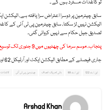
تو کاغذات مسترد ہوں گے ۔
سابق چیئرمین پر دوسرا اعتراض سزا یافتہ ہے، الیکشن ا
الیکشن نہیں لڑ سکتا، سابق چیئرمین پی ٹی آئی کے کا
تصدیق جیل حکام سے نہیں کروائی گئی۔
پنجاب، موسم سرما کی چھٹیوں میں 9 جنوری تک توسیع
جاری فیصلے کے مطابق الیکشن ایکٹ اور آرٹیکل 62 اور 63 کے تحت کاغذات نامزدگی مسترد کیے جاتے ہیں۔
این اے 122
این اے 89
بانی تحریک انصاف
چیئرمین پی ٹی آئی
کاغذات ن
Arshad Khan