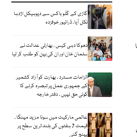
گاڑی کے گلَو باکس سے دیوہیکل اژدہا
نکل آیا، ڈرائیور خوفزدہ
دھوکا دہی کیس ، بھارتی عدالت نے
سلمان خان اور ان کی بہن کو طلب کر لیا
الزامات مسترد ، بھارت کو آزاد کشمیر
کے جمہوری عمل پر تبصرہ کرنے کا
کوئی حق نہیں ، دفتر خارجہ
عالمی مارکیٹ میں سونا مزید مہنگا ،
قیمت 7 ہفتوں کی بلند ترین سطح پر
پہنچ گئی