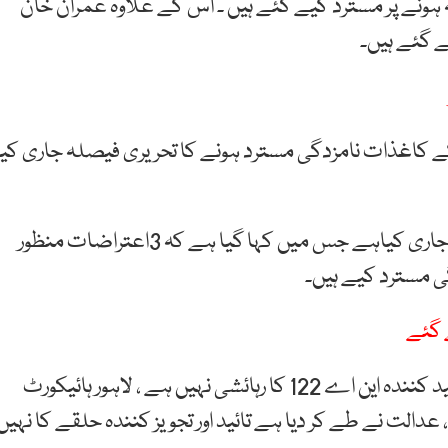
تہ ہونے پر مسترد کیے گئے ہیں ۔ اس کے علاوہ عمران خان
 کاغذات نامزدگی مسترد ہونے کا تحریری فیصلہ جاری کیا
ریٹرننگ افسر نے 6 صفحات پر مشتمل تحریری فیصلہ جاری کیاہے جس میں کہا گیا ہے کہ 3اعتراضات منظور
ی مسترد کیے ہیں۔
 گئے
جاری فیصلے کے مطابق سابق چیئرمین پی ٹی آئی کا تائید کنندہ این اے 122 کا رہائشی نہیں ہے ، لاہور ہائیکورٹ
 نے طے کر دیا ہے تائید اور تجویز کنندہ حلقے کا نہیں