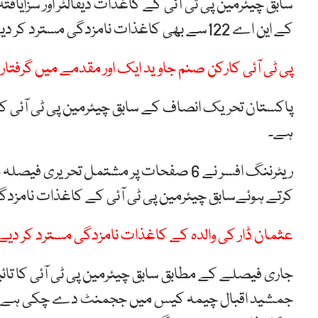
سابق چیئرمین پی ٹی آئی کے کاغذات ڈیفالٹر اور سزایاف
کے این اے 122سے بھی کاغذات نامزدگی مسترد کر دیے گئے ہیں۔
پی ٹی آئی کارکن صنم جاوید ایک اور مقدمے میں گرفتار
پاکستان تحریک انصاف کے سابق چیئرمین پی ٹی آئی کے
ہے۔
کرتے ہوئےسابق چیئرمین پی ٹی آئی کے کاغذات نامزدگ
عثمان ڈار کی والدہ کے کاغذات نامزدگی مسترد کر دیے
جمشید اقبال چیمہ کیس میں ججمنٹ دے چکی ہے، عدالت