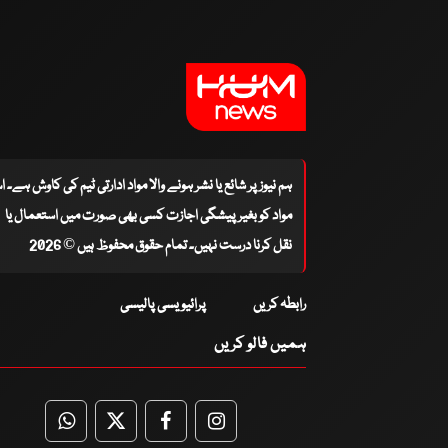
ہم نیوز پر شائع یا نشر ہونے والا مواد ادارتی ٹیم کی کاوش ہے۔ 
مواد کو بغیر پیشگی اجازت کسی بھی صورت میں استعمال یا
نقل کرنا درست نہیں۔ تمام حقوق محفوظ ہیں © 2026
رابطہ کریں
پرائیویسی پالیسی
ہمیں فالو کریں
WhatsApp
Twitter
Facebook
Facebook