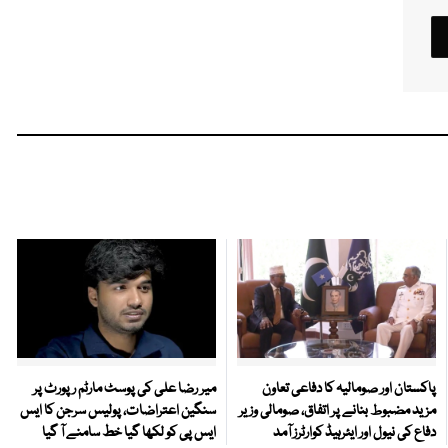
پاکستان اور صومالیہ کا دفاعی تعاون
میر رضا علی کی پوسٹ مارٹم رپورٹ پر
مزید مضبوط بنانے پر اتفاق، صومالی وزیر
سنگین اعتراضات، پولیس سرجن کا ایس
دفاع کی نیول اور ایئرہیڈ کوارٹرز آمد
ایس پی کو لکھا گیا خط سامنے آ گیا