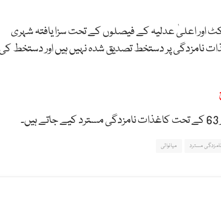
یکٹ اور اعلیٰ عدلیہ کے فیصلوں کے تحت سزا یافتہ شہری
غذات نامزدگی پر دستخط تصدیق شدہ نہیں ہیں اور دستخط کی
امزدگی مسترد
میانوالی