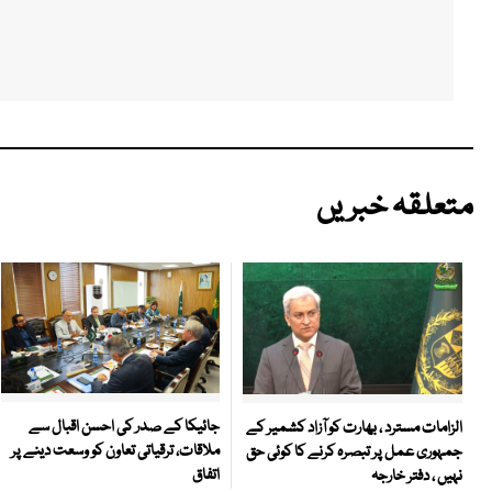
متعلقہ خبریں
جائیکا کے صدر کی احسن اقبال سے
الزامات مسترد ، بھارت کو آزاد کشمیر کے
ملاقات، ترقیاتی تعاون کو وسعت دینے پر
جمہوری عمل پر تبصرہ کرنے کا کوئی حق
اتفاق
نہیں ، دفتر خارجہ