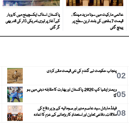
عالمی مارکیٹ میں سونا مزید مہنگا ،
پاکستان اسٹاک ایکسچینج میں کاروبار
قیمت 7 ہفتوں کی بلند ترین سطح پر
کے آغاز پر تیزی،امریکی ڈالر کی قدر بھی
پہنچ گئی
گر گئی
پنجاب حکومت نے گندم کی نئی قیمت مقرر کردی
3
02
ویمنز ایشیا کپ 2026، پاکستان اور بھارت کا مقابلہ دبئی میں ہو
6
05
گا
فیلڈ مارشل سید عاصم منیر اور صومالیہ کے وزیر دفاع کی
9
08
ملاقات، دفاعی تعاون اور استعدادِ کار بڑھانے کے عزم کا اعادہ