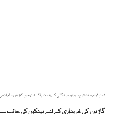
فائل فوٹو: بلند شرح سود اور مہنگائی کے باعث پاکستان میں گاڑیاں عام آدمی
گاڑیوں کی خریداری کے لئے بینکوں کی جانب سے ق