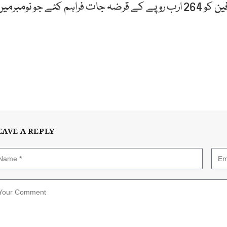
اکتوبر میں گاڑیوں کی خریداری کے لئے بینکوں نے صارفین کو 264 ارب روپے کے قرضہ جات فراہم کئے جو نومبرمی
EAVE A REPLY