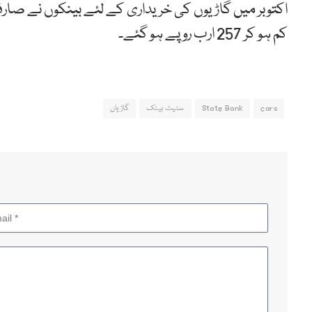
کم ہو کر 257 ارب روپے ہو گئے۔
cars
State Bank
سٹیٹ بینک
گاڑیاں