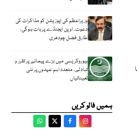
وزیراعظم کی اپوزیشن کو مذاکرات کی
دعوت، اوپن ایجنڈے پر بات ہوگی،
طارق فضل چودھری
بیوروکریسی میں بڑے پیمانے پر تقرر و
گیا
تبادلے، متعدد اہم عہدوں پر نئی
تعیناتیاں
ہمیں فالو کریں
WhatsApp
Twitter
Facebook
Facebook