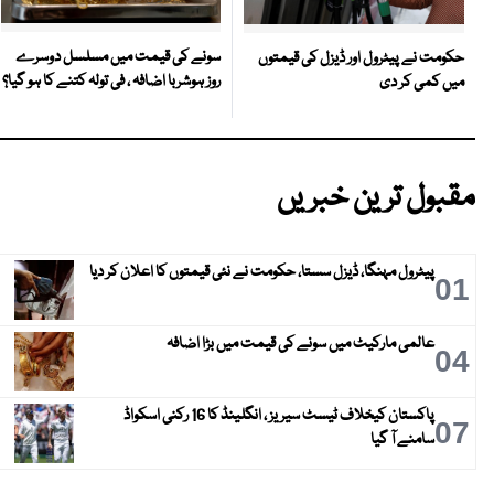
سونے کی قیمت میں مسلسل دوسرے
حکومت نے پیٹرول اور ڈیزل کی قیمتوں
روز ہوشربا اضافہ ، فی تولہ کتنے کا ہو گیا؟
میں کمی کر دی
مقبول ترین خبریں
پیٹرول مہنگا، ڈیزل سستا، حکومت نے نئی قیمتوں کا اعلان کر دیا
01
عالمی مارکیٹ میں سونے کی قیمت میں بڑا اضافہ
04
پاکستان کیخلاف ٹیسٹ سیریز ، انگلینڈ کا 16 رکنی اسکواڈ
07
سامنے آ گیا