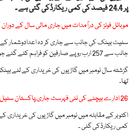
پر 24.4 فیصد کی کمی ریکارڈکی گئی ہے ۔
موبائل فونز کی درآمدات میں جاری مالی سال کے دوران
سٹیٹ بینک کی جانب سے جاری کر دہ اعدادوشمار کے مط
جانب سے 257 ارب روپے صارفین کو فراہم کئے گئے جو گزشتہ سال نومبر کے مقابلہ میں 24.4 فیصد کم ہے۔
تھا۔
26 ادارے بیچنے کی نئی فہرست جاری،پاکستان سٹیل ملز کو نکال دیا گیا
کمی ریکارڈکی گئی ۔