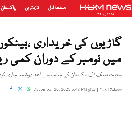
صفحۂ اول
تازہ ترین
پاکستان
7 Aug, 2026
گاڑیوں کی خریداری ،بینکو
میں نومبر کے دوران کمی ری
سٹیٹ بینک آف پاکستان کی جانب سے اعدادوشمار جاری کرد
|
شائع
December 20, 2023 6:47 PM
Faisal Zaheer