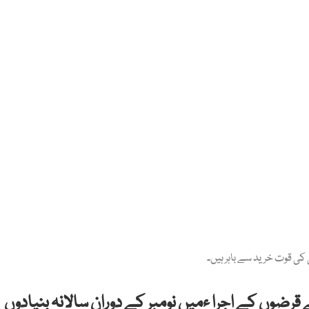
 کی قوت خرید سے باہر ہیں۔
رضوں کے اجرا ءمیں نومبر کے دوران سالانہ بنیادوں