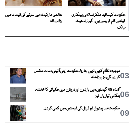
حکومت کیساتھ ملکر اسلامی بینکاری
عالمی مارکیٹ میں سونے کی قیمت میں
کیلئے کام کر رہے ہیں ، گورنر اسٹیٹ
بڑا اضافہ
بینک
موجودہ نظام کہیں نہیں جا رہا، حکومت اپنی آئینی مدت مکمل
0
کرے گی، وزیر داخلہ
آئندہ 48 گھنٹوں میں بارشوں اور دریاؤں میں طغیانی کا خدشہ،
0
ہنگامی تیاریاں تیز
حکومت نے پیٹرول اور ڈیزل کی قیمتوں میں کمی کر دی
0