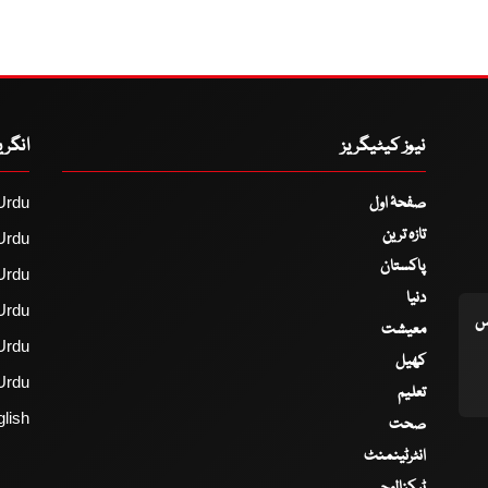
نیوز کیٹیگریز
انگر
صفحۂ اول
Urdu
تازہ ترین
Urdu
پاکستان
Urdu
دنیا
Urdu
اس
معیشت
Urdu
کھیل
Urdu
تعلیم
lish
صحت
انٹرٹینمنٹ