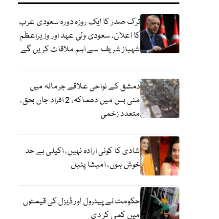
ترک صدر کا ایک روزہ دورہ سعودی عرب
کا اعلان، سعودی ولی عہد اور وزیراعظم
شہباز شریف سے اہم ملاقات کریں گے
دمشق کے نواحی علاقے جرمانہ میں
منی بس میں دھماکہ، 2 افراد جاں بحق،
متعدد زخمی
شادی کا کوئی ارادہ نہیں، اکیلی بے حد
خوش ہوں، امیشا پٹیل
حکومت نے پیٹرول اور ڈیزل کی قیمتوں
میں کمی کر دی