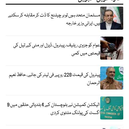
مسلمان متحد ہوں تو ہر چیلنج کا ڈٹ کر مقابلہ کر سکتے
ہیں، ایرانی وزیر خارجہ
عوام کو جزوی ریلیف، پیٹرول، ڈیزل اور مٹی کے تیل کی
قیمتوں میں کمی
پیٹرول کی قیمت 228 روپے فی لیٹر کی جائے، حافظ نعیم
الرحمان
الیکشن کمیشن نے بلوچستان کے 4 بلدیاتی حلقوں میں 9
اگست کی پولنگ ملتوی کردی