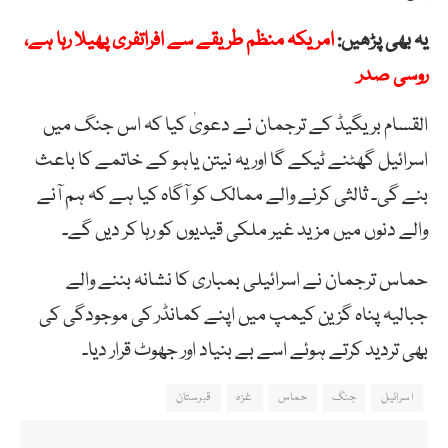
یہ بھی پڑھیں:
امریکہ منظم طریقے سے افراتفری پھیلا رہا ہے،
روسی صدر
القسام بریگیڈ کے ترجمان نے دعویٰ کیا کہ اس جنگ میں
اسرائیل گھٹنے ٹیکے گا اور یہ نیتن یاہو کے خاتمے کا باعث
بنے گی۔ ثالثی کرنے والے ممالک کو آگاہ کیا ہے کہ ہم آنے
والے دنوں میں مزید غیر ملکی قیدیوں کو رہا کر دیں گے۔
حماس ترجمان نے اسرائیلی بمباری کا نشانہ بننے والے
جبالیہ پناہ گزین کیمپ میں اپنے کمانڈر کی موجودگی کی
بھی تردید کرتے ہوئے اسے بے بنیاد اور جھوٹ قرار دیا۔
اسرائیل
جنگ
حماس
غزہ
قبرستان