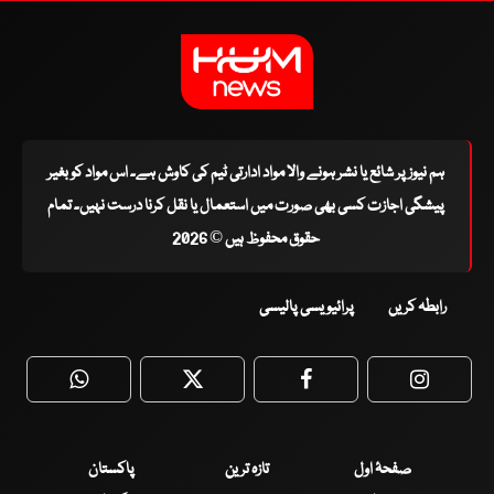
ہم نیوز پر شائع یا نشر ہونے والا مواد ادارتی ٹیم کی کاوش ہے۔ اس مواد کو بغیر
پیشگی اجازت کسی بھی صورت میں استعمال یا نقل کرنا درست نہیں۔ تمام
حقوق محفوظ ہیں © 2026
رابطہ کریں
پرائیویسی پالیسی
WhatsApp
Twitter
Facebook
Faceboo
صفحۂ اول
تازہ ترین
پاکستان