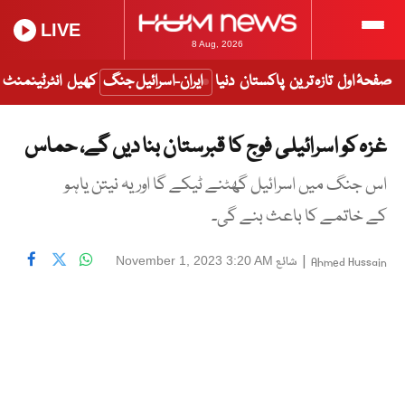
LIVE
8 Aug, 2026
صفحۂ اول
تازہ ترین
پاکستان
دنیا
ایران-اسرائیل جنگ
کھیل
انٹرٹینمنٹ
غزہ کو اسرائیلی فوج کا قبرستان بنا دیں گے، حماس
اس جنگ میں اسرائیل گھٹنے ٹیکے گا اور یہ نیتن یاہو
کے خاتمے کا باعث بنے گی۔
|
شائع
November 1, 2023 3:20 AM
Ahmed Hussain