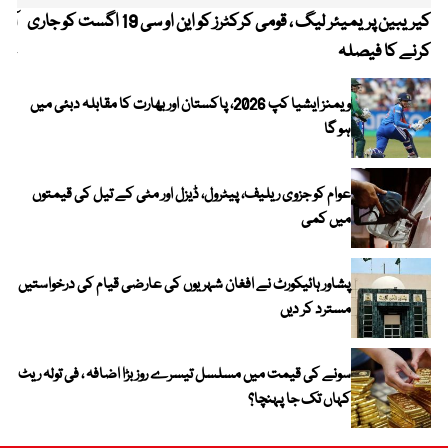
کیریبین پریمیئر لیگ ، قومی کرکٹرز کو این او سی 19 اگست کو جاری
آز
کرنے کا فیصلہ
چھی
ویمنز ایشیا کپ 2026، پاکستان اور بھارت کا مقابلہ دبئی میں
ہو گا
عوام کو جزوی ریلیف، پیٹرول، ڈیزل اور مٹی کے تیل کی قیمتوں
میں کمی
پشاور ہائیکورٹ نے افغان شہریوں کی عارضی قیام کی درخواستیں
مسترد کر دیں
سونے کی قیمت میں مسلسل تیسرے روز بڑا اضافہ ، فی تولہ ریٹ
کہاں تک جا پہنچا؟