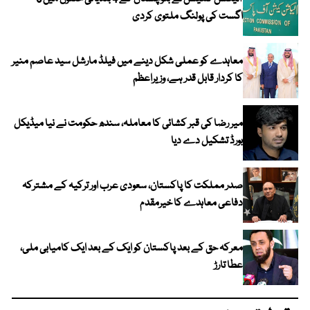
اگست کی پولنگ ملتوی کردی
معاہدے کو عملی شکل دینے میں فیلڈ مارشل سید عاصم منیر
کا کردار قابل قدر ہے، وزیراعظم
میر رضا کی قبر کشائی کا معاملہ، سندھ حکومت نے نیا میڈیکل
بورڈ تشکیل دے دیا
صدر مملکت کا پاکستان، سعودی عرب اور ترکیہ کے مشترکہ
دفاعی معاہدے کا خیرمقدم
معرکہ حق کے بعد پاکستان کو ایک کے بعد ایک کامیابی ملی،
عطا تارڑ