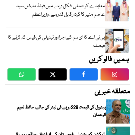
معاہدے کو عملی شکل دینے میں فیلڈ مارشل سید
عاصم منیر کا کردار قابل قدر ہے، وزیراعظم
پی ٹی اے کا ای سم کے اجرا اور تبدیلی کی فیس کم کرنے کا
فیصلہ
ہمیں فالو کریں
WhatsApp
Twitter
Facebook
Faceboo
متعلقہ خبریں
پیٹرول کی قیمت 228 روپے فی لیٹر کی جائے، حافظ نعیم
الرحمان
الیکشن کمیشن نے بلوچستان کے 4 بلدیاتی حلقوں میں 9