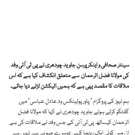
سینئر صحافی و اینکر پرسن جاوید چودھری نے پی ٹی آئی وفد
کی مولانا فضل الرحمان سے متعلق انکشاف کیا ہے کہ اس
ملاقات کا مقصد یہی ہے کہ ہمیں الیکشن لڑنے دیا جائے۔
ہم نیوز کے پروگرام ” پاورپولیٹکس ود عادل عباسی” میں
گفتگو کرتے ہوئے جاوید چودھری نے کہا کہ مولانا فضل
الرحمان کیساتھ پی ٹی آئی کے جس وفد نے ملاقات کی ہے
ان میں کوئی ایک رہنما کسی دوسرے صوبے سے نہیں ہے