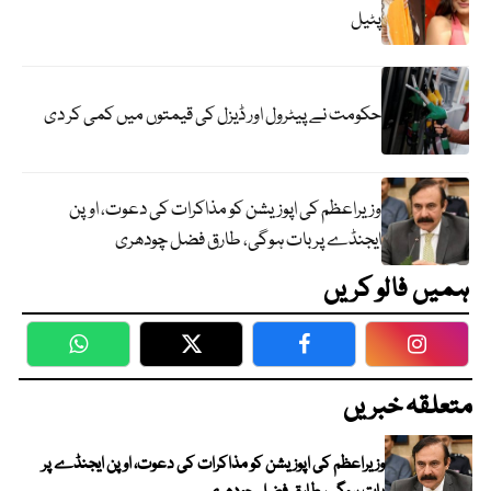
پٹیل
حکومت نے پیٹرول اور ڈیزل کی قیمتوں میں کمی کر دی
وزیراعظم کی اپوزیشن کو مذاکرات کی دعوت، اوپن
ایجنڈے پر بات ہوگی، طارق فضل چودھری
ہمیں فالو کریں
WhatsApp
Twitter
Facebook
Faceboo
متعلقہ خبریں
وزیراعظم کی اپوزیشن کو مذاکرات کی دعوت، اوپن ایجنڈے پر