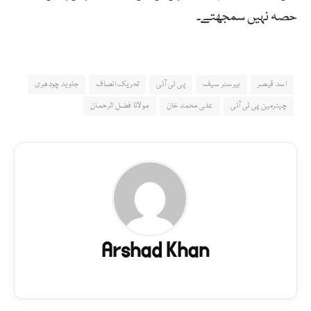
حصہ نہیں سمجھتے۔
اسد قیصر
بیرسٹر سیف
پی ٹی آئی
تحریک انصاف
جاوید چودھری
چیئرمین پی ٹی آئی
علی محمد خان
مولانا فضل الرحمان
Arshad Khan