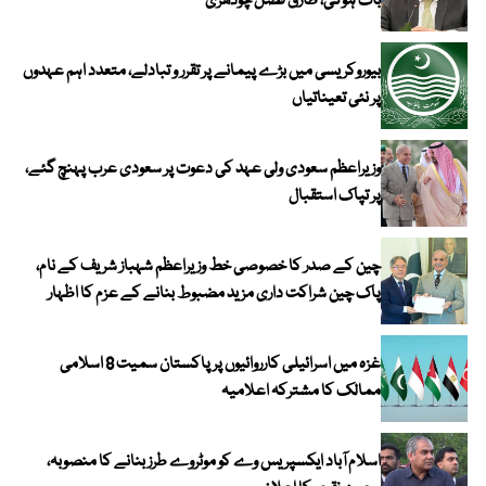
بات ہوگی، طارق فضل چودھری
بیوروکریسی میں بڑے پیمانے پر تقرر و تبادلے، متعدد اہم عہدوں
پر نئی تعیناتیاں
وزیراعظم سعودی ولی عہد کی دعوت پر سعودی عرب پہنچ گئے،
پر تپاک استقبال
چین کے صدر کا خصوصی خط وزیراعظم شہباز شریف کے نام،
پاک چین شراکت داری مزید مضبوط بنانے کے عزم کا اظہار
غزہ میں اسرائیلی کارروائیوں پر پاکستان سمیت 8 اسلامی
ممالک کا مشترکہ اعلامیہ
اسلام آباد ایکسپریس وے کو موٹروے طرز بنانے کا منصوبہ،