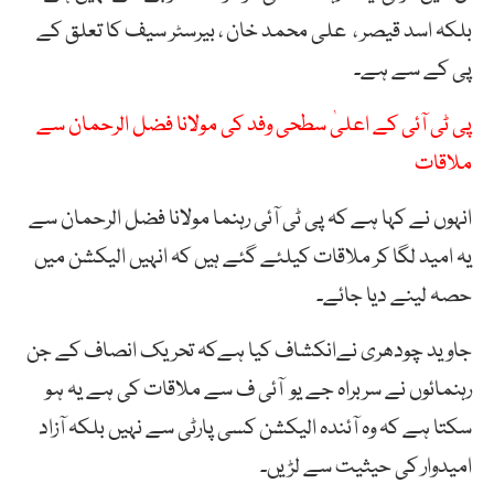
بلکہ اسد قیصر ، علی محمد خان ، بیرسٹر سیف کا تعلق کے
پی کے سے ہے۔
پی ٹی آئی کے اعلیٰ سطحی وفد کی مولانا فضل الرحمان سے
ملاقات
انہوں نے کہا ہے کہ پی ٹی آئی رہنما مولانا فضل الرحمان سے
یہ امید لگا کر ملاقات کیلئے گئے ہیں کہ انہیں الیکشن میں
حصہ لینے دیا جائے۔
جاوید چودھری نےانکشاف کیا ہےکہ تحریک انصاف کے جن
رہنمائوں نے سربراہ جے یو آئی ف سے ملاقات کی ہے یہ ہو
سکتا ہے کہ وہ آئندہ الیکشن کسی پارٹی سے نہیں بلکہ آزاد
امیدوار کی حیثیت سے لڑیں۔