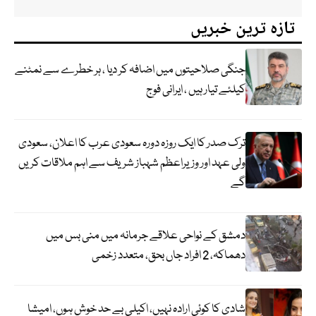
تازہ ترین خبریں
جنگی صلاحیتوں میں اضافہ کر دیا ، ہر خطرے سے نمٹنے
کیلئے تیار ہیں ، ایرانی فوج
ترک صدر کا ایک روزہ دورہ سعودی عرب کا اعلان، سعودی
ولی عہد اور وزیراعظم شہباز شریف سے اہم ملاقات کریں
گے
دمشق کے نواحی علاقے جرمانہ میں منی بس میں
دھماکہ، 2 افراد جاں بحق، متعدد زخمی
شادی کا کوئی ارادہ نہیں، اکیلی بے حد خوش ہوں، امیشا