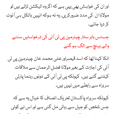
اور ان کی خواہش بھی یہی ہے کہ اگر وہ الیکشن لڑتے ہیں تو
مولانا ان کی مدد ضرورکریں، یہ نہ ہوکہ انہیں بالکل ہی آئوٹ
کر دیا جائے۔
جسٹس بابر ستار چیئرمین پی ٹی آئی کی درخواستیں سننے
والے بینچ سے الگ ہو گئے
انکا کہنا تھا کہ اسد قیصراور علی محمد خان چیئرمین پی ٹی
آئی کی اجازت کے بغیر مولانا فضل الرحمان سے ملاقات
کیلئے گئے ہیں، کیونکہ پی ٹی آئی کے دونوں رہنما پارٹی
سربراہ سے رابطے میں نہیں ہیں۔
کیونکہ سربراہ پاکستان تحریک انصاف کا خیال یہ ہے کہ
جس شخص کو جیل سے رہائی مل گئی ہے اور اس نے کوئی