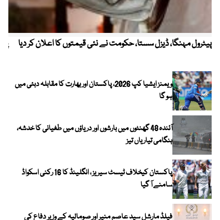
پیٹرول مہنگا، ڈیزل سستا، حکومت نے نئی قیمتوں کا اعلان کر دیا
پنج
ویمنز ایشیا کپ 2026، پاکستان اور بھارت کا مقابلہ دبئی میں
ہو گا
آئندہ 48 گھنٹوں میں بارشوں اور دریاؤں میں طغیانی کا خدشہ،
ہنگامی تیاریاں تیز
پاکستان کیخلاف ٹیسٹ سیریز ، انگلینڈ کا 16 رکنی اسکواڈ
سامنے آ گیا
فیلڈ مارشل سید عاصم منیر اور صومالیہ کے وزیر دفاع کی