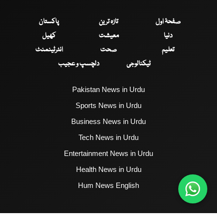
صفحۂ اول
تازہ ترین
پاکستان
دنیا
معیشت
کھیل
تعلیم
صحت
انٹرٹینمنٹ
ٹیکنالوجی
دلچسپ و عجیب
Pakistan News in Urdu
Sports News in Urdu
Business News in Urdu
Tech News in Urdu
Entertainment News in Urdu
Health News in Urdu
Hum News English