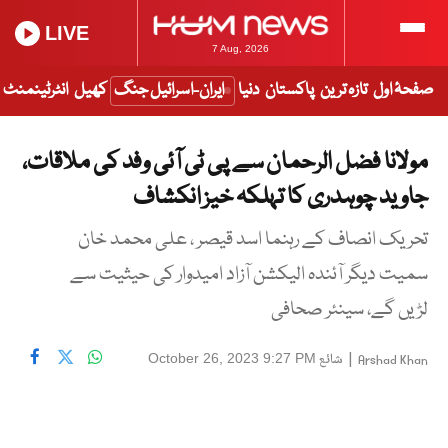
LIVE
7 Aug, 2026
صفحۂ اول
تازہ ترین
پاکستان
دنیا
ایران-اسرائیل جنگ
کھیل
انٹرٹینمنٹ
مولانا فضل الرحمان سے پی ٹی آئی وفد کی ملاقات،
جاوید چوہدری کا تہلکہ خیز انکشاف
تحریک انصاف کے رہنما اسد قیصر ، علی محمد خان
سمیت دیگر آئندہ الیکشن آزاد امیدوار کی حیثیت سے
لڑیں گے، سینئر صحافی
|
شائع
October 26, 2023 9:27 PM
Arshad Khan