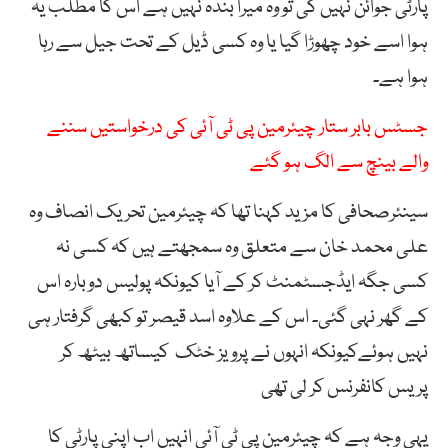
پارٹی جوائن نہیں کی تو وہ میرا بندہ نہیں ہے اس کا مطلب یہ
ہوا اسے خود چھوڑا گیا یا وہ کسی ڈیل کے تحت جیل سے رہا
ہوا ہے۔
جسٹس بابر ستار چیئرمین پی ٹی آئی کی درخواستیں سننے
والے بینچ سے الگ ہو گئے
سینئرصحافی کا مزید کہنا تھا کہ چیئرمین تحریک انصاف وہ
علی محمد خان سے متعلق وہ سمجھتے ہیں کہ کسی نہ
کسی جگہ ایڈجسٹمنٹ کر کے آیا کیونکہ پولیس دوبارہ اس
کے گھر نہی گئی۔ اس کے علاوہ اسد قیصر تو کبھی گرفتار ہی
نہیں ہوئےکیونکہ انہوں نے پرویز خٹک کیساتھ بیٹھ کر
پریس کانفرنس کر لی تھی
یہی وجہ ہے کہ چیئرمین پی ٹی آئی انہیں اب اپنی پارٹی کا