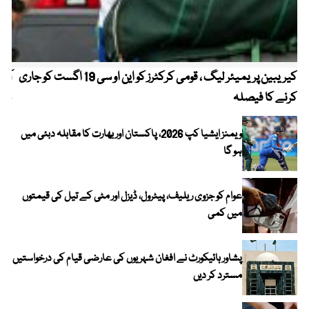
کیریبین پریمیئر لیگ ، قومی کرکٹرز کو این او سی 19 اگست کو جاری
آز
کرنے کا فیصلہ
چھی
ویمنز ایشیا کپ 2026، پاکستان اور بھارت کا مقابلہ دبئی میں
ہو گا
عوام کو جزوی ریلیف، پیٹرول، ڈیزل اور مٹی کے تیل کی قیمتوں
میں کمی
پشاور ہائیکورٹ نے افغان شہریوں کی عارضی قیام کی درخواستیں
مسترد کر دیں