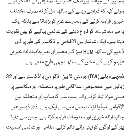
ہم نیوز کے چیف آپریٹنگ افسر نوید صدیقی نے گفتگو کرتے
ہوئے کہا کہ ڈوئچے ویلے کے ساتھ مل کر نہ صرف مختلف
خبریں فراہم کرنے کے ہمارے عزم کو بڑھاتا ہے بلکہ ایک
باخبر معاشرے کو فروغ دینے کے عالمی بیانیے کو بھی تقویت
دیتا ہے۔ ایک شاندار بین الاقوامی براڈکاسٹر کے طور پر ڈی
ڈبلیو کی ساکھ HUM نیوز کے معتبر اور غیر جانبدارانہ خبریں
فراہم کرنے کے مشن کے ساتھ اچھی طرح ملتی ہے۔
ڈوئچے ویلے (DW) جرمنی کا بین الاقوامی براڈکاسٹر ہے اور 32
زبانوں میں مخصوص، علاقائی طور پر متعلقہ، اور مکالمے پر
مبنی مواد تیار کرنے والے سب سے کامیاب اور متعلقہ بین
الاقوامی میڈیا آؤٹ لیٹس میں سے ایک ہے۔ ڈی ڈبلیو غیر
جانبدارانہ خبریں اور معلومات فراہم کرتا ہے، جس سے دنیا
بھر کے لوگوں کو اپنی رائے قائم کرنے، مقامی اور عالمی اہمیت