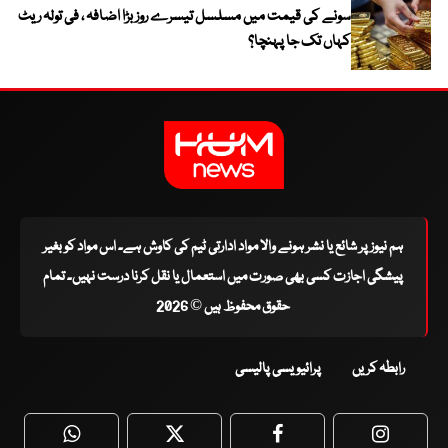
سونے کی قیمت میں مسلسل تیسرے روز بڑا اضافہ ، فی تولہ ریٹ
کہاں تک جا پہنچا؟
ہم نیوز پر شائع یا نشر ہونے والا مواد ادارتی ٹیم کی کاوش ہے۔ اس مواد کو بغیر
پیشگی اجازت کسی بھی صورت میں استعمال یا نقل کرنا درست نہیں۔ تمام
حقوق محفوظ ہیں © 2026
رابطہ کریں
پرائیویسی پالیسی