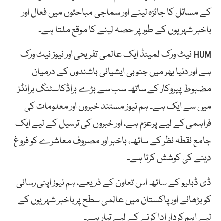
کے مسائل کا جائزہ لینے اور سماجی مباحثوں میں فعال اور
باخبر شہریوں کے طور پر حصہ لینے کا موقع ملتا ہے۔
HUM نیٹ ورک لمیٹڈ ایک عالمی تفریحی اور نیوز نیٹ ورک
ہے اور دنیا بھر میں جنوبی ایشیائی باشندوں کے درمیان
مضبوط پیروکار کے ساتھ سب سے بڑے براڈکاسٹنگ برانڈز
میں سے ایک ہے۔ ہم نیوز مستند خبروں اور معلومات کی
فراہمی کے لیے پرعزم ہے، اور خبروں کی ترسیل کے لیے ایک
جامع نقطہ نظر کے ساتھ، باخبر اور مصروف معاشرے کو فروغ
دینے کی کوشش کرتا ہے۔
ڈی ڈبلیو کے ساتھ اس تعاون کے ذریعے، ہم نیوز اپنی رسائی
کو بڑھانے اور پاکستان میں عالمی سطح پر باخبر شہریوں کے
لیے اہم کردار ادا کرنے کے لیے تیار ہے۔