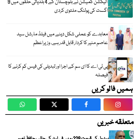
الیکشن کمیشن نے بلوچستان کے 4 بلدیاتی حلقوں میں 9
اگست کی پولنگ ملتوی کردی
معاہدے کو عملی شکل دینے میں فیلڈ مارشل سید
عاصم منیر کا کردار قابل قدر ہے، وزیراعظم
پی ٹی اے کا ای سم کے اجرا اور تبدیلی کی فیس کم کرنے کا
فیصلہ
ہمیں فالو کریں
WhatsApp
Twitter
Facebook
Faceboo
متعلقہ خبریں
پیٹرول کی قیمت 228 روپے فی لیٹر کی جائے، حافظ نعیم