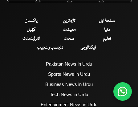
WhatsApp
Twitter
Facebook
Faceboo
صفحۂ اول
تازہ ترین
پاکستان
دنیا
معیشت
کھیل
تعلیم
صحت
انٹرٹینمنٹ
ٹیکنالوجی
دلچسپ و عجیب
Pakistan News in Urdu
Sports News in Urdu
Business News in Urdu
Tech News in Urdu
Entertainment News in Urdu
Health News in Urdu
Hum News English