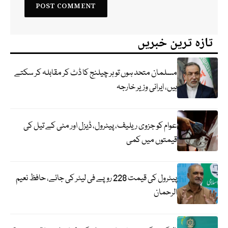
تازہ ترین خبریں
مسلمان متحد ہوں تو ہر چیلنج کا ڈٹ کر مقابلہ کر سکتے
ہیں، ایرانی وزیر خارجہ
عوام کو جزوی ریلیف، پیٹرول، ڈیزل اور مٹی کے تیل کی
قیمتوں میں کمی
پیٹرول کی قیمت 228 روپے فی لیٹر کی جائے، حافظ نعیم
الرحمان