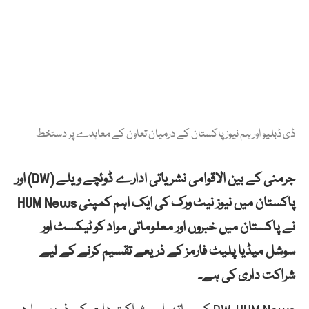
ڈی ڈبلیو اور ہم نیوز پاکستان کے درمیان تعاون کے معاہدے پر دستخط
جرمنی کے بین الاقوامی نشریاتی ادارے ڈوئچے ویلے (DW) اور
پاکستان میں نیوز نیٹ ورک کی ایک اہم کمپنی HUM News
نے پاکستان میں خبروں اور معلوماتی مواد کو ٹیکسٹ اور
سوشل میڈیا پلیٹ فارمز کے ذریعے تقسیم کرنے کے لیے
شراکت داری کی ہے۔