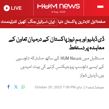
LIVE
8 Aug, 2026
صفحۂ اول
تازہ ترین
پاکستان
دنیا
ایران-اسرائیل جنگ
کھیل
انٹرٹینمنٹ
ڈی ڈبلیو اور ہم نیوز پاکستان کے درمیان تعاون کے
معاہدہ پر دستخط
مستقبل میں HUM News کے ساتھ مشترکہ دلچسپی
کے ایسے دلچسپ پروجیکٹس کرنے کی بہت امیدیں
ہیں،ڈینیل شولز
|
شائع
October 20, 2023 7:09 PM
Faisal Zaheer