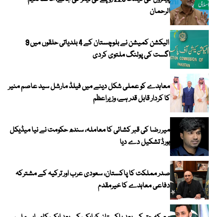
الرحمان
الیکشن کمیشن نے بلوچستان کے 4 بلدیاتی حلقوں میں 9
اگست کی پولنگ ملتوی کردی
معاہدے کو عملی شکل دینے میں فیلڈ مارشل سید عاصم منیر
کا کردار قابل قدر ہے، وزیراعظم
میر رضا کی قبر کشائی کا معاملہ، سندھ حکومت نے نیا میڈیکل
بورڈ تشکیل دے دیا
صدر مملکت کا پاکستان، سعودی عرب اور ترکیہ کے مشترکہ
دفاعی معاہدے کا خیرمقدم