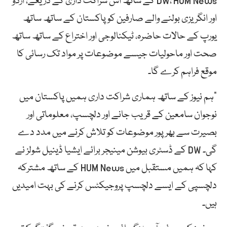
DW، HUM News کے ساتھ اس شراکت داری کے ذریعے، اردو
اور انگریزی بولنے والے صارفین کو پاکستان کے ساتھ ساتھ
یورپ کے حالات حاضرہ، ٹیکنالوجی اور اختراع کے ساتھ ساتھ
صحت اور ماحولیات جیسے موضوعات پر مواد تک رسائی کا
موقع فراہم کرے گا۔
“ہم نیوز کے ساتھ ہماری شراکت داری ہمیں پاکستان میں
نوجوان سامعین کے قریب جانے اور دلچسپ، معلوماتی اور
بصیرت سے بھرپور موضوعات کو تلاش کرنے میں مدد دے
گی۔ DW کے ڈسٹری بیوشن مینیجر برائے ایشیا ڈینیل شولز نے
کہا کہ ہمیں مستقبل میں HUM News کے ساتھ مشترکہ
دلچسپی کے ایسے دلچسپ پروجیکٹس کرنے کی بہت امیدیں
ہیں۔