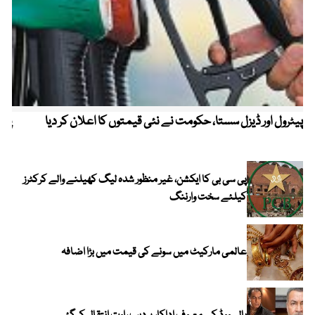
پیٹرول اور ڈیزل سستا، حکومت نے نئی قیمتوں کا اعلان کر دیا
پیٹ
پی سی بی کا ایکشن، غیر منظور شدہ لیگ کھیلنے والے کرکٹرز
کیلئے سخت وارننگ
عالمی مارکیٹ میں سونے کی قیمت میں بڑا اضافہ