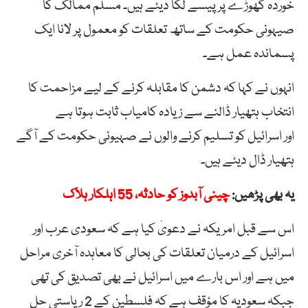
خوردہ گھوڑے پر پیسے لگا دیئے ہیں۔ مسلم ممالک کا
صیہونی حکومت کے ساتھ تعلقات کو معمول پر لانا ایک
پسماندہ عمل ہے۔
انہوں نے کہا کہ دشمن کا مقابلہ کرنے کے لیے مزاحمت کا
انتخاب ہتھیار ڈالنے سے زیادہ کامیاب ثابت ہوتا ہے
اور اسرائیل کو تسلیم کرنے والوں نے صہیونی حکومت کے آگے
ہتھیار ڈال دیئے ہیں۔
یہ بھی پڑھیں:
چینی آبدوز کو حادثہ، 55 اہلکار ہلاک
اس سے قبل امریکہ نے دعویٰ کیا ہے کہ سعودی عرب اور
اسرائیل کے درمیان تعلقات کی بحالی کا معاہدہ آخری مراحل
میں ہے اور اس بارے میں اسرائیل نے بھی تصدیق کی تھی
جبکہ سعودیہ کا مؤقف ہے کہ فلسطین کے 2 ریاستی حل