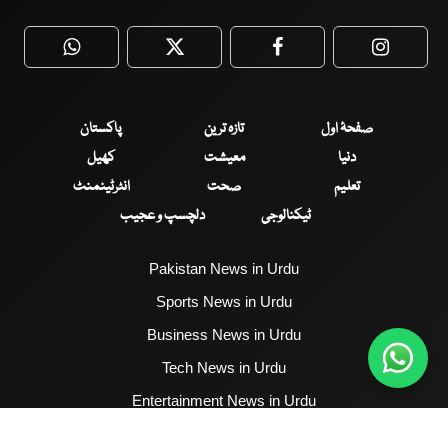
WhatsApp
Twitter
Facebook
Faceboo
صفحۂ اول
تازہ ترین
پاکستان
دنیا
معیشت
کھیل
تعلیم
صحت
انٹرٹینمنٹ
ٹیکنالوجی
دلچسپ و عجیب
Pakistan News in Urdu
Sports News in Urdu
Business News in Urdu
Tech News in Urdu
Entertainment News in Urdu
Health News in Urdu