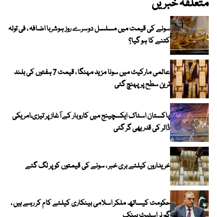
متعلقہ خبریں
سونے کی قیمت میں مسلسل دوسرے روز ہوشربا اضافہ ، فی تولہ
کتنے کا ہو گیا؟
عالمی مارکیٹ میں سونا مزید مہنگا ، قیمت 7 ہفتوں کی بلند
ترین سطح پر پہنچ گئی
پاکستان اسٹاک ایکسچینج میں کاروبار کے آغاز پر تیزی،امریکی
ڈالر کی قدر بھی گر گئی
خریداروں کیلئے بری خبر ، سونے کی قیمتوں کو پر لگ گئے
حکومت کیساتھ ملکر اسلامی بینکاری کیلئے کام کر رہے ہیں ،
گورنر اسٹیٹ بینک