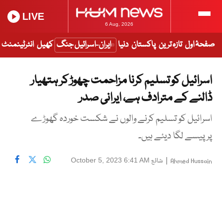
LIVE
6 Aug, 2026
صفحۂ اول
تازہ ترین
پاکستان
دنیا
ایران-اسرائیل جنگ
کھیل
انٹرٹینمنٹ
اسرائیل کو تسلیم کرنا مزاحمت چھوڑ کر ہتھیار
ڈالنے کے مترادف ہے، ایرانی صدر
اسرائیل کو تسلیم کرنے والوں نے شکست خوردہ گھوڑے
پر پیسے لگا دیئے ہیں۔
|
شائع
October 5, 2023 6:41 AM
Ahmed Hussain