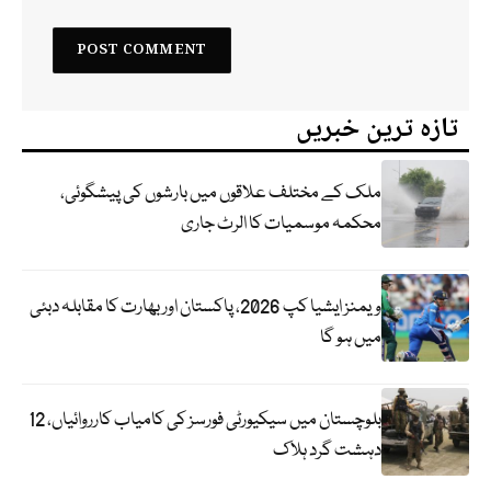
تازہ ترین خبریں
ملک کے مختلف علاقوں میں بارشوں کی پیشگوئی،
محکمہ موسمیات کا الرٹ جاری
ویمنز ایشیا کپ 2026، پاکستان اور بھارت کا مقابلہ دبئی
میں ہو گا
بلوچستان میں سیکیورٹی فورسز کی کامیاب کارروائیاں، 12
دہشت گرد ہلاک