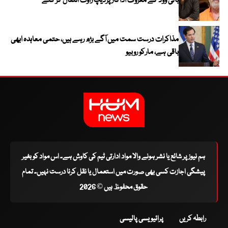
بالی ووڈ کے معروف اداکار پردیپ راوت انتقال کر گئے
مذاکرات درست سمت میں آگے بڑھ رہے ہیں، حتمی معاہدہ ابھی
باقی ہے، مارکو روبیو
ہم نیوز پر شائع یا نشر ہونے والا مواد ادارتی ٹیم کی کاوش ہے۔ اس مواد کو بغیر
پیشگی اجازت کسی بھی صورت میں استعمال یا نقل کرنا درست نہیں۔ تمام
حقوق محفوظ ہیں © 2026
رابطہ کریں
پرائیویسی پالیسی