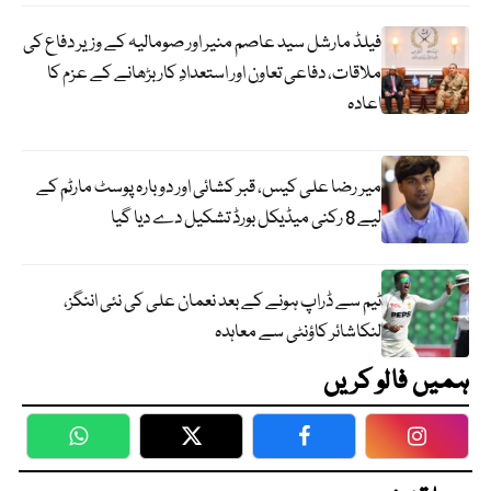
فیلڈ مارشل سید عاصم منیر اور صومالیہ کے وزیر دفاع کی
ملاقات، دفاعی تعاون اور استعدادِ کار بڑھانے کے عزم کا
اعادہ
میر رضا علی کیس، قبر کشائی اور دوبارہ پوسٹ مارٹم کے
لیے 8 رکنی میڈیکل بورڈ تشکیل دے دیا گیا
ٹیم سے ڈراپ ہونے کے بعد نعمان علی کی نئی اننگز،
لنکاشائر کاؤنٹی سے معاہدہ
ہمیں فالو کریں
WhatsApp
Twitter
Facebook
Faceboo