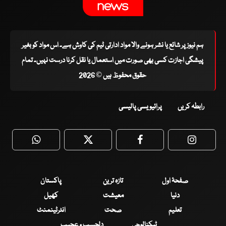
ہم نیوز پر شائع یا نشر ہونے والا مواد ادارتی ٹیم کی کاوش ہے۔ اس مواد کو بغیر
پیشگی اجازت کسی بھی صورت میں استعمال یا نقل کرنا درست نہیں۔ تمام
حقوق محفوظ ہیں © 2026
رابطہ کریں
پرائیویسی پالیسی
WhatsApp
Twitter
Facebook
Faceboo
صفحۂ اول
تازہ ترین
پاکستان
دنیا
معیشت
کھیل
تعلیم
صحت
انٹرٹینمنٹ
ٹیکنالوجی
دلچسپ و عجیب