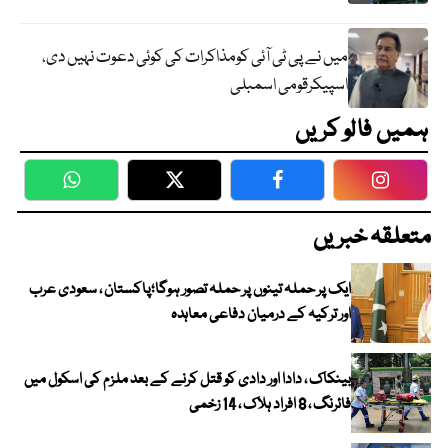
میں نے پی ٹی آئی کومذاکرات کی کوئی دعوت نہیں دی،
اسپیکرقومی اسمبلی
ہمیں فالو کریں
WhatsApp
Twitter
Facebook
Faceboo
متعلقہ خبریں
ایک پر حملہ تینوں پر حملہ تصور ہوگا؛پاکستان ، سعودی عرب
اور ترکیہ کے درمیان دفاعی معاہدہ
بینکاک ، دادا اور دادی کو قتل کرنے کے بعد ملزم کی اسکول میں
فائرنگ ، 8 افراد ہلاک ، 14 زخمی