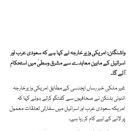
واشنگٹن: امریکی وزیر خارجہ نے کہا ہے کہ سعودی عرب اور
اسرائیل کے مابین معاہدے سے مشرق وسطیٰ میں استحکام
آئے گا۔
غیر ملکی خبر رساں ایجنسی کے مطابق امریکی وزیرخارجہ
انٹونی بلنکن نے صحافیوں سے گفتگو کرتے ہوئے کہا کہ
امریکہ سعودی عرب اور اسرائیل میں سفارتی تعلقات معمول
پر لانے کے لیے کام کر رہا ہے۔