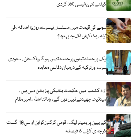
کیلئے نئی پالیسی نافذ کر دی
سونے کی قیمت میں مسلسل تیسرے روز بڑا اضافہ ، فی
تولہ ریٹ کہاں تک جا پہنچا؟
ایک پر حملہ تینوں پر حملہ تصور ہو گا، پاکستان ، سعودی
عرب اور ترکیہ کے درمیان دفاعی معاہدہ
آزاد کشمیر میں حکومت بنانیکی پوزیشن میں ہیں ،
مینڈیٹ چھیننے نہیں دیں گے ، رانا ثناء اللہ ، امیر مقام
کیریبین پریمیئر لیگ ، قومی کرکٹرز کو این او سی 19 اگست
کو جاری کرنے کا فیصلہ