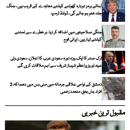
آبنائے ہرمز دوبارہ کھولنے کیلئے معاہدے کے قریب ہیں ، جنگ
جلد ختم ہو جائے گی ، ڈونلڈ ٹرمپ
جنگی صلاحیتوں میں اضافہ کر دیا ، ہر خطرے سے نمٹنے
کیلئے تیار ہیں ، ایرانی فوج
ترک صدر کا ایک روزہ دورہ سعودی عرب کا اعلان، سعودی ولی
عہد اور وزیراعظم شہباز شریف سے اہم ملاقات کریں گے
دمشق کے نواحی علاقے جرمانہ میں منی بس میں دھماکہ، 2
افراد جاں بحق، متعدد زخمی
مقبول ترین خبریں