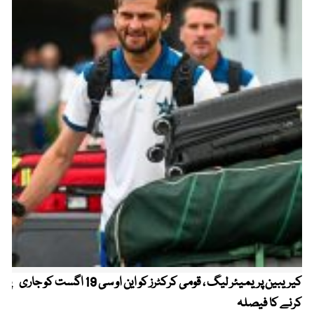
کیریبین پریمیئر لیگ ، قومی کرکٹرز کو این او سی 19 اگست کو جاری
پیٹ
کرنے کا فیصلہ