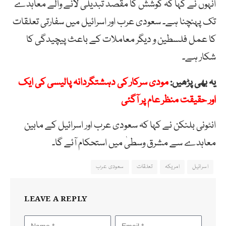
انہوں نے کہا کہ کوشش کا مقصد تبدیلی لانے والے معاہدے
تک پہنچنا ہے۔ سعودی عرب اور اسرائیل میں سفارتی تعلقات
کا عمل فلسطین و دیگر معاملات کے باعث پیچیدگی کا
شکار ہے۔
یہ بھی پڑھیں:
مودی سرکار کی دہشتگردانہ پالیسی کی ایک
اور حقیقت منظر عام پر آگئی
انٹونی بلنکن نے کہا کہ سعودی عرب اور اسرائیل کے مابین
معاہدے سے مشرق وسطیٰ میں استحکام آئے گا۔
اسرائیل
امریکہ
تعلقات
سعودی عرب
LEAVE A REPLY