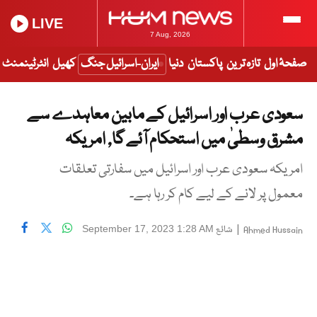
LIVE
7 Aug, 2026
صفحۂ اول
تازہ ترین
پاکستان
دنیا
ایران-اسرائیل جنگ
کھیل
انٹرٹینمنٹ
سعودی عرب اور اسرائیل کے مابین معاہدے سے
مشرق وسطیٰ میں استحکام آئے گا, امریکہ
امریکہ سعودی عرب اور اسرائیل میں سفارتی تعلقات
معمول پر لانے کے لیے کام کر رہا ہے۔
|
شائع
September 17, 2023 1:28 AM
Ahmed Hussain