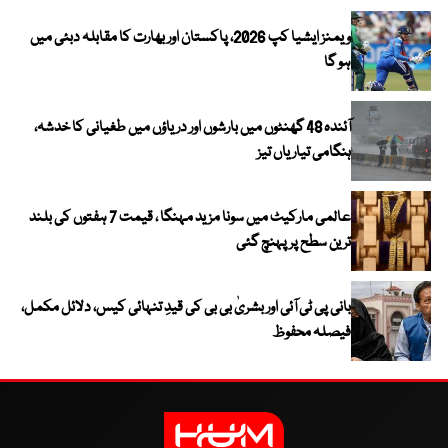
ویمنز ایشیا کپ 2026، پاکستان اور بھارت کا مقابلہ دبئی میں
ہو گا
آئندہ 48 گھنٹوں میں بارشوں اور دریاؤں میں طغیانی کا خدشہ،
ہنگامی تیاریاں تیز
عالمی مارکیٹ میں سونا مزید مہنگا ، قیمت 7 ہفتوں کی بلند
ترین سطح پر پہنچ گئی
بانی پی ٹی آئی اور بشریٰ بی بی کی قیدِ تنہائی کیس، دلائل مکمل،
فیصلہ محفوظ