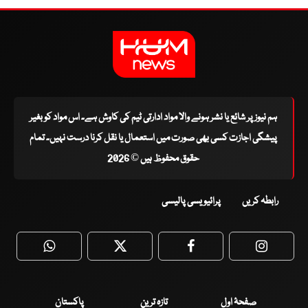
ہم نیوز پر شائع یا نشر ہونے والا مواد ادارتی ٹیم کی کاوش ہے۔ اس مواد کو بغیر
پیشگی اجازت کسی بھی صورت میں استعمال یا نقل کرنا درست نہیں۔ تمام
حقوق محفوظ ہیں © 2026
رابطہ کریں
پرائیویسی پالیسی
WhatsApp
Twitter
Facebook
Faceboo
صفحۂ اول
تازہ ترین
پاکستان