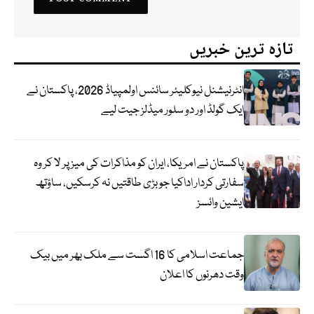
تازہ ترین خبریں
انٹرنیشنل نیوکلیئر سائنس اولمپیاڈ 2026، پاکستان نے
ایک گولڈ اور دو سلور میڈلز جیت لیے
پاکستان نے امریکا، ایران کو مذاکرات کی میز پر لا کر وہ
سفارتی کردار اداکیا جو بڑی طاقتیں نہ کرسکیں، ساؤتھ
ایشین وائسز
جماعت اسلامی کا 16 اگست سے ملک بھر میں بیک
وقت دھرنوں کا اعلان