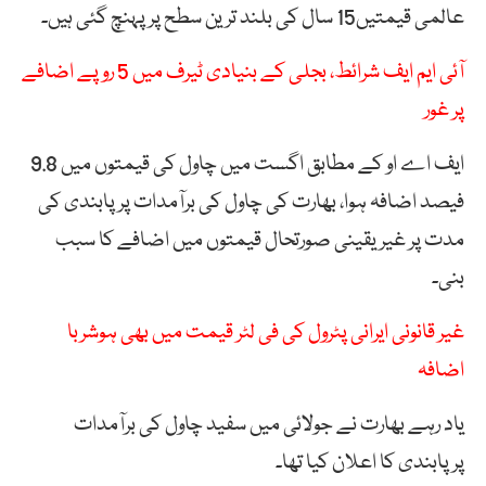
عالمی قیمتیں15 سال کی بلند ترین سطح پر پہنچ گئی ہیں۔
آئی ایم ایف شرائط، بجلی کے بنیادی ٹیرف میں 5 روپے اضافے
پر غور
ایف اے او کے مطابق اگست میں چاول کی قیمتوں میں 9.8
فیصد اضافہ ہوا، بھارت کی چاول کی برآمدات پر پابندی کی
مدت پر غیریقینی صورتحال قیمتوں میں اضافے کا سبب
بنی۔
غیر قانونی ایرانی پٹرول کی فی لٹر قیمت میں بھی ہوشربا
اضافہ
یاد رہے بھارت نے جولائی میں سفید چاول کی برآمدات
پرپابندی کا اعلان کیا تھا۔