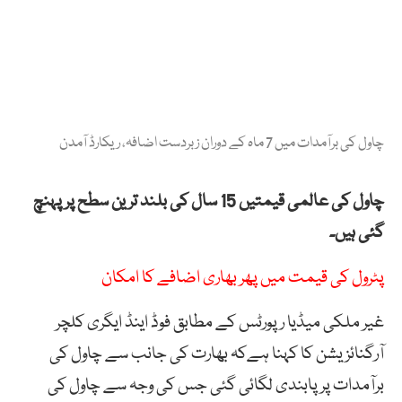
چاول کی برآمدات میں 7 ماہ کے دوران زبردست اضافہ، ریکارڈ آمدن
چاول کی عالمی قیمتیں 15 سال کی بلند ترین سطح پر پہنچ
گئی ہیں۔
پٹرول کی قیمت میں پھر بھاری اضافے کا امکان
غیر ملکی میڈیا رپورٹس کے مطابق فوڈ اینڈ ایگری کلچر
آرگنائزیشن کا کہنا ہےکہ بھارت کی جانب سے چاول کی
برآمدات پر پابندی لگائی گئی جس کی وجہ سے چاول کی