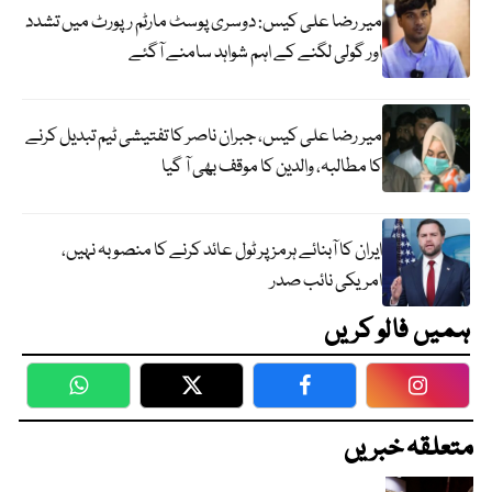
میر رضا علی کیس: دوسری پوسٹ مارٹم رپورٹ میں تشدد
اور گولی لگنے کے اہم شواہد سامنے آگئے
میر رضا علی کیس، جبران ناصر کا تفتیشی ٹیم تبدیل کرنے
کا مطالبہ، والدین کا موقف بھی آ گیا
ایران کا آبنائے ہرمز پر ٹول عائد کرنے کا منصوبہ نہیں،
امریکی نائب صدر
ہمیں فالو کریں
WhatsApp
Twitter
Facebook
Faceboo
متعلقہ خبریں