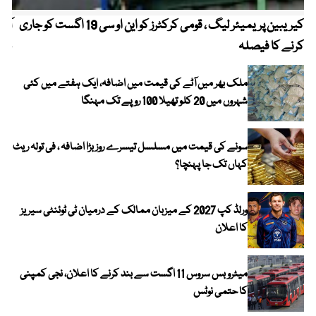
کیریبین پریمیئر لیگ ، قومی کرکٹرز کو این او سی 19 اگست کو جاری
آز
کرنے کا فیصلہ
چھی
ملک بھر میں آٹے کی قیمت میں اضافہ، ایک ہفتے میں کئی
شہروں میں 20 کلو تھیلا 100 روپے تک مہنگا
سونے کی قیمت میں مسلسل تیسرے روز بڑا اضافہ ، فی تولہ ریٹ
کہاں تک جا پہنچا؟
ورلڈ کپ 2027 کے میزبان ممالک کے درمیان ٹی ٹوئنٹی سیریز
کا اعلان
میٹرو بس سروس 11 اگست سے بند کرنے کا اعلان، نجی کمپنی
کا حتمی نوٹس