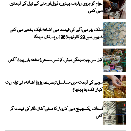
عوام کو جزوی ریلیف، پیٹرول، ڈیزل اور مٹی کے تیل کی قیمتوں
میں کمی
ملک بھر میں آٹے کی قیمت میں اضافہ، ایک ہفتے میں کئی
شہروں میں 20 کلو تھیلا 100 روپے تک مہنگا
کون سی چیز مہنگی ہوئی ،کونسی سستی؟ ہفتہ وار رپورٹ آگئی
سونے کی قیمت میں مسلسل تیسرے روز بڑا اضافہ ، فی تولہ ریٹ
کہاں تک جا پہنچا؟
اسٹاک ایکسچینج میں کاروبار کا منفی آغاز ، ڈالر کی قیمت گر
گئی