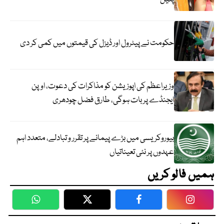
حکومت نے پیٹرول اور ڈیزل کی قیمتوں میں کمی کر دی
وزیراعظم کی اپوزیشن کو مذاکرات کی دعوت، اوپن
ایجنڈے پر بات ہوگی، طارق فضل چودھری
بیوروکریسی میں بڑے پیمانے پر تقرر و تبادلے، متعدد اہم
عہدوں پر نئی تعیناتیاں
ہمیں فالو کریں
WhatsApp
Twitter
Facebook
Faceboo