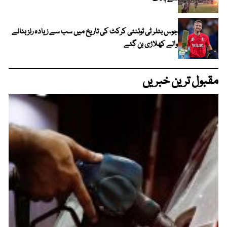
جوس بٹلر ٹی ٹوئنٹی کرکٹ کی تاریخ میں سب سے زیادہ رنز بنانے
والے کھلاڑی بن گئے
مقبول ترین خبریں