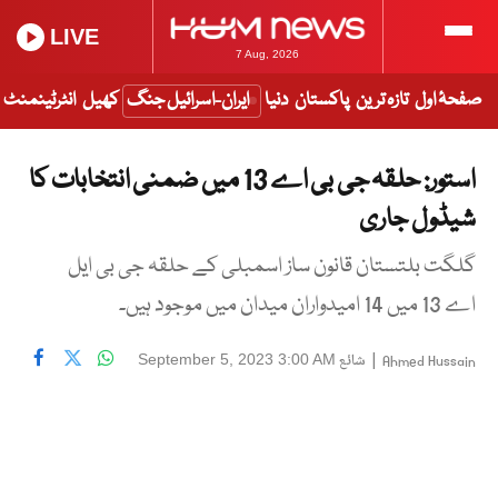
LIVE
7 Aug, 2026
صفحۂ اول
تازہ ترین
پاکستان
دنیا
ایران-اسرائیل جنگ
کھیل
انٹرٹینمنٹ
استور: حلقہ جی بی اے 13 میں ضمنی انتخابات کا
شیڈول جاری
گلگت بلتستان قانون ساز اسمبلی کے حلقہ جی بی ایل
اے 13 میں 14 امیدواران میدان میں موجود ہیں۔
|
شائع
September 5, 2023 3:00 AM
Ahmed Hussain