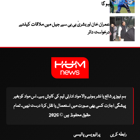
ہو گا
عمران خان اور بشریٰ بی بی سے جیل میں ملاقات کیلئے
درخواست دائر
ہم نیوز پر شائع یا نشر ہونے والا مواد ادارتی ٹیم کی کاوش ہے۔ اس مواد کو بغیر
پیشگی اجازت کسی بھی صورت میں استعمال یا نقل کرنا درست نہیں۔ تمام
حقوق محفوظ ہیں © 2026
رابطہ کریں
پرائیویسی پالیسی