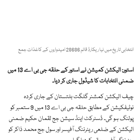
انتخابی تاریخ میں نیا ریکارڈ قائم 28686 امیدواروں کے کاغذات جمع
استور: الیکشن کمیشن نے استور کے حلقہ جی بی اے 13 میں
ضمنی انتخابات کا شیڈول جاری کر دیا۔
چیف الیکشن کمشنر گلگت بلتستان کے جاری کردہ
نوٹیفکیشن کے مطابق حلقہ جی بی اے 13 میں 9 ستمبر کو
پولنگ ہو گی۔ ڈسٹرکٹ اینڈ سیشن جج لقمان حکیم ضمنی
الیکشن کے ضلعی ریٹرننگ آفیسر اور سول جج محمد ذاکر کو