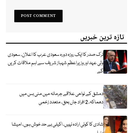
تازہ ترین خبریں
ترک صدر کا ایک روزہ دورہ سعودی عرب کا اعلان، سعودی
ولی عہد اور وزیراعظم شہباز شریف سے اہم ملاقات کریں
گے
دمشق کے نواحی علاقے جرمانہ میں منی بس میں
دھماکہ، 2 افراد جاں بحق، متعدد زخمی
شادی کا کوئی ارادہ نہیں، اکیلی بے حد خوش ہوں، امیشا
پٹیل