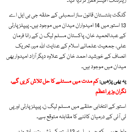
ریٹرننگ آفیسر مقرر کر دیا گیا۔
گلگت بلتستان قانون ساز اسمبلی کے حلقہ جی بی ایل اے
13 استور میں 14 امیدواران میدان میں موجود ہیں۔ پیپلز پارٹی
کے عبدالحمید خان، پاکستان مسلم لیگ ن کے رانا فرمان
علی، جمعیت علمائے اسلام کے عنایت اللہ میر، تحریک
انصاف کے خورشید احمد خان کے علاوہ دیگر آزاد امیدوار بھی
میدان میں موجود ہیں۔
یہ بھی پڑھیں:
کم مدت میں مسئلے کا حل تلاش کریں گے،
نگران وزیر اعظم
استور کے انتخابی حلقے میں مسلم لیگ ن، پیپلز پارٹی اور پی
ٹی آئی کے درمیان کانٹے کا مقابلہ متوقع ہے۔
واضح رہے کہ جی بی اے 13 استور کی نشست سابق وزیر