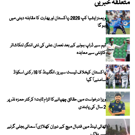
متعلقہ خبریں
ویمنز ایشیا کپ 2026، پاکستان اور بھارت کا مقابلہ دبئی میں
ہو گا
ٹیم سے ڈراپ ہونے کے بعد نعمان علی کی نئی اننگز، لنکاشائر
کاؤنٹی سے معاہدہ
پاکستان کیخلاف ٹیسٹ سیریز ، انگلینڈ کا 16 رکنی اسکواڈ
سامنے آ گیا
ویزا درخواست میں حقائق چھپانےکا الزام ثابت؛ کرکٹر حمزہ نذر پر
2 سال کی پابندی
تھائی لینڈ میں فٹبال میچ کے دوران کھلاڑی آسمانی بجلی گرنے
سے ہلاک