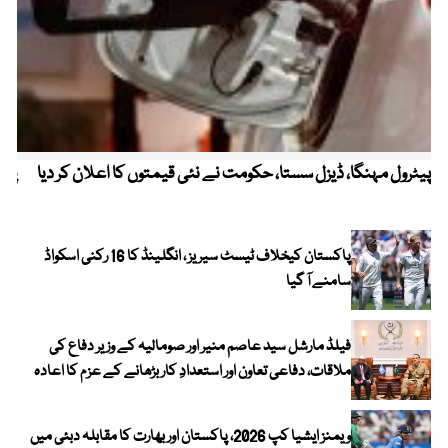
پیٹرول مہنگا، ڈیزل سستا، حکومت نے نئی قیمتوں کا اعلان کر دیا
پنج
پاکستان کیخلاف ٹیسٹ سیریز ، انگلینڈ کا 16 رکنی اسکواڈ
سامنے آ گیا
فیلڈ مارشل سید عاصم منیر اور صومالیہ کے وزیر دفاع کی
ملاقات، دفاعی تعاون اور استعدادِ کار بڑھانے کے عزم کا اعادہ
ویمنز ایشیا کپ 2026، پاکستان اور بھارت کا مقابلہ دبئی میں