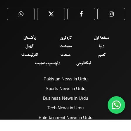
WhatsApp
Twitter
Facebook
Faceboo
صفحۂ اول
تازہ ترین
پاکستان
دنیا
معیشت
کھیل
تعلیم
صحت
انٹرٹینمنٹ
ٹیکنالوجی
دلچسپ و عجیب
Pakistan News in Urdu
Sports News in Urdu
Business News in Urdu
Tech News in Urdu
Entertainment News in Urdu
Health News in Urdu