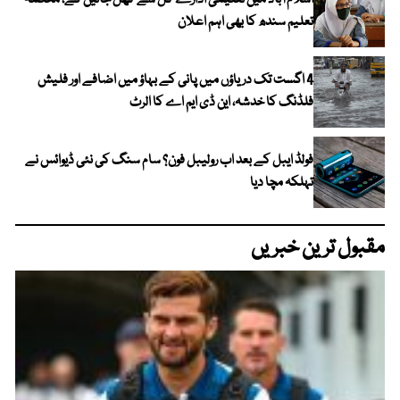
اسلام آباد میں تعلیمی ادارے کل سے کھل جائیں گے، محکمہ
تعلیم سندھ کا بھی اہم اعلان
4 اگست تک دریاؤں میں پانی کے بہاؤ میں اضافے اور فلیش
فلڈنگ کا خدشہ، این ڈی ایم اے کا الرٹ
فولڈ ایبل کے بعد اب رولیبل فون؟ سام سنگ کی نئی ڈیوائس نے
تہلکہ مچا دیا
مقبول ترین خبریں