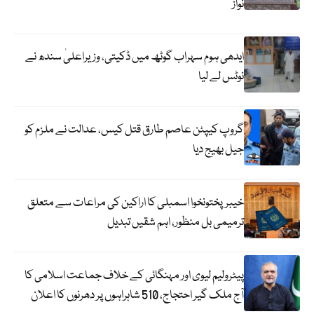
نواز
ایدھی ہوم سہراب گوٹھ میں ڈکیتی، وزیراعلیٰ سندھ نے
نوٹس لے لیا
گروپ کیپٹن عاصم طارق قتل کیس، عدالت نے ملزم کو
جیل بھیج دیا
خیبرپختونخوا اسمبلی کا اراکین کی مراعات سے متعلق
ترمیمی بل منظور، اہم شقیں تبدیل
پیٹرولیم لیوی اور مہنگائی کے خلاف جماعت اسلامی کا
آج ملک گیر احتجاج، 510 شاہراہوں پر دھرنوں کا اعلان