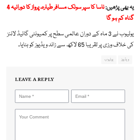
یہ بھی پڑھیں:
ناسا کا سپر سونک مسافر طیارہ، پرواز کا دورانیہ 4
گناہ کم ہو گا
یوٹیوب نے 3 ماہ کے دوران عالمی سطح پر کمیونٹی گائیڈ لائنز
کی خلاف ورزی پر تقریبا 65 لاکھ سے زائد ویڈیوز کو ہٹایا۔
ویڈیوز
یوٹیوب
LEAVE A REPLY