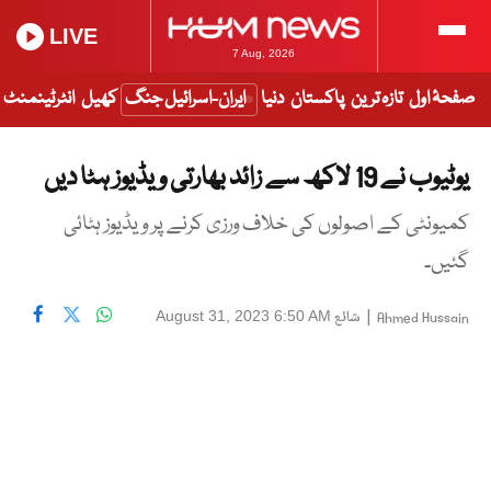
LIVE
7 Aug, 2026
صفحۂ اول
تازہ ترین
پاکستان
دنیا
ایران-اسرائیل جنگ
کھیل
انٹرٹینمنٹ
یوٹیوب نے 19 لاکھ سے زائد بھارتی ویڈیوز ہٹا دیں
کمیونٹی کے اصولوں کی خلاف ورزی کرنے پر ویڈیوز ہٹائی
گئیں۔
|
شائع
August 31, 2023 6:50 AM
Ahmed Hussain