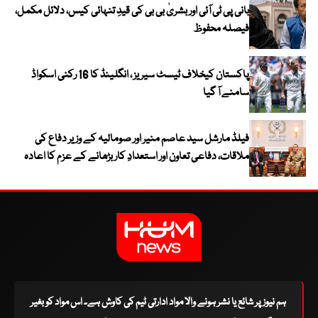
بانی پی ٹی آئی اور بشریٰ بی بی کی قیدِ تنہائی کیس، دلائل مکمل،
فیصلہ محفوظ
پاکستان کیخلاف ٹیسٹ سیریز ، انگلینڈ کا 16 رکنی اسکواڈ
سامنے آ گیا
فیلڈ مارشل سید عاصم منیر اور صومالیہ کے وزیر دفاع کی
ملاقات، دفاعی تعاون اور استعدادِ کار بڑھانے کے عزم کا اعادہ
ہم نیوز پر شائع یا نشر ہونے والا مواد ادارتی ٹیم کی کاوش ہے۔ اس مواد کو بغیر