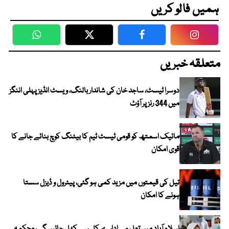
ہمیں فالو کریں
WhatsApp
Twitter
Facebook
Faceboo
متعلقہ خبریں
دوسرا ٹیسٹ، ساجد خان کی شاندار بالنگ، ویسٹ انڈیز پہلی اننگز
میں 344 رنز پر آؤٹ
مائیک اسمتھ کو قومی ٹیسٹ ٹیم کا بیٹنگ کوچ بنائے جانے کا
قوی امکان
تیل کی قیمتوں میں مزید کمی ہو گئی، پیٹرول و ڈیزل سستا
ہونے کا امکان