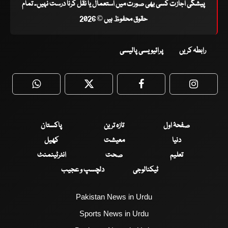
پیشگی اجازت کسی بھی صورت میں استعمال یا نقل کرنا درست نہیں۔ تمام
حقوق محفوظ ہیں © 2026
رابطہ کریں
پرائیویسی پالیسی
WhatsApp
Twitter
Facebook
Faceboo
صفحۂ اول
تازہ ترین
پاکستان
دنیا
معیشت
کھیل
تعلیم
صحت
انٹرٹینمنٹ
ٹیکنالوجی
دلچسپ و عجیب
Pakistan News in Urdu
Sports News in Urdu