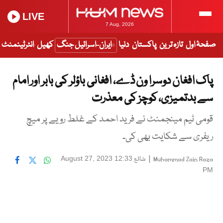
LIVE
7 Aug, 2026
صفحۂ اول
تازہ ترین
پاکستان
دنیا
ایران-اسرائیل جنگ
کھیل
انٹرٹینمنٹ
پاک افغان دوسرا ون ڈے، افغانی باؤلر کی بابر اور امام
سے بدتمیزی، کوچز کی معذرت
قومی ٹیم مینجمنٹ نے فرید احمد کے غلط رویے پر میچ
ریفری سے شکایت بھی کی۔
|
شائع
August 27, 2023 12:33
Muhammad Zain Raza
PM