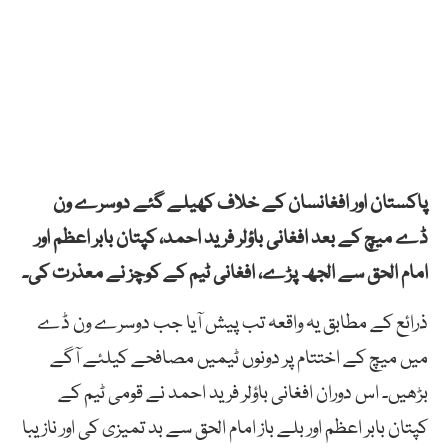
پاکستان اور افغانسان کے خلاف کھیلے گئے دوسرے ون
ڈے میچ کے بعد افغانی باؤلر فرید احمد، کپتان بابر اعظم اور
امام الحق سے الجھ پڑے، افغانی ٹیم کے کوچز نے معذرت کی۔
ذرائع کے مطابق یہ واقعہ تب پیش آیا جب دوسرے ون ڈے
میں میچ کے اختتام پر دونوں ٹیمیں مصافحے کیلئے آگے
بڑھیں۔ اس دوران افغانی باؤلر فرید احمد نے قومی ٹیم کے
کپتان بابر اعظم اور بلے باز امام الحق سے بد تمیزی کی اور نازیبا