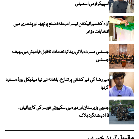
اسپیکرقومی اسمبلی
آزاد کشمیرالیکشن تیسرا مرحلہ؛ضلع پونچھ اور پلندری میں
انتخابات مؤخر
جسٹس مسرت ہلالی ریٹائر؛خدمات ناقابل فراموش ہیں،چیف
جسٹس
میر رضا کی قبر کشائی پر تنازع،اہلخانہ نے نیا میڈیکل بورڈ مسترد
کردیا
جنوبی وزیرستان اور دیر میں سکیورٹی فورسز کی کارروائیاں ،
10دہشتگرد ہلاک
مقبول ترین خبریں