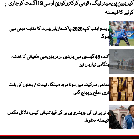
کیریبین پریمیئر لیگ ، قومی کرکٹرز کو این او سی 19 اگست کو جاری
پیٹ
کرنے کا فیصلہ
ویمنز ایشیا کپ 2026، پاکستان اور بھارت کا مقابلہ دبئی میں
ہو گا
آئندہ 48 گھنٹوں میں بارشوں اور دریاؤں میں طغیانی کا خدشہ،
ہنگامی تیاریاں تیز
عالمی مارکیٹ میں سونا مزید مہنگا ، قیمت 7 ہفتوں کی بلند
ترین سطح پر پہنچ گئی
بانی پی ٹی آئی اور بشریٰ بی بی کی قیدِ تنہائی کیس، دلائل مکمل،
فیصلہ محفوظ