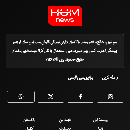
ہم نیوز پر شائع یا نشر ہونے والا مواد ادارتی ٹیم کی کاوش ہے۔ اس مواد کو بغیر
پیشگی اجازت کسی بھی صورت میں استعمال یا نقل کرنا درست نہیں۔ تمام
حقوق محفوظ ہیں © 2026
رابطہ کریں
پرائیویسی پالیسی
WhatsApp
Twitter
Facebook
Faceboo
صفحۂ اول
تازہ ترین
پاکستان
دنیا
معیشت
کھیل