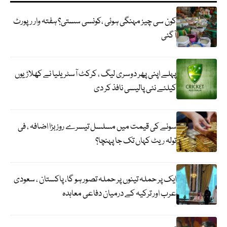
کون سی چیز مہنگی ہوئی ،کونسی سستی؟ ہفتہ وار رپورٹ
آگئی
پہلے اپنی پھر دوسری لیگ ، کرکٹ آسٹریلیا نے کھلاڑیوں
کیلئے نئی پالیسی نافذ کر دی
سونے کی قیمت میں مسلسل تیسرے روز بڑا اضافہ ، فی
تولہ ریٹ کہاں تک جا پہنچا؟
ایک پر حملہ تینوں پر حملہ تصور ہو گا، پاکستان ، سعودی
عرب اور ترکیہ کے درمیان دفاعی معاہدہ