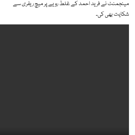
مینجمنٹ نے فرید احمد کے غلط رویے پر میچ ریفری سے
شکایت بھی کی۔