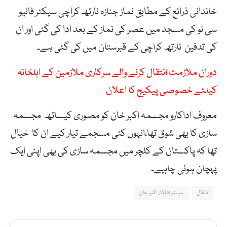
خاندانی ذرائع کے مطابق نماز جنازہ نارتھ کراچی سیکٹر فائیو
سی ٹو کی مسجد میں عصر کی نماز کے بعد ادا کی گئی اور ان
کی تدفین نارتھ کراچی کے قبرستان میں کی گئی ہے۔
دوران ملازمت انتقال کرنے والے سرکاری ملازمین کے اہلخانہ
کیلئے خصوصی پیکیج کا اعلان
معروف اداکارو مجسمہ اکبر خان کو مصوری کیساتھ مجسمہ
سازی کا بھی شوق تھا،انہوں کئی مسجمے تیار کیے ان کا خیال
تھا کہ پاکستان کے کلچر میں مجسمہ سازی کی بھی اپنی ایک
پہچان ہونی چاہیے۔
انتقال
سینئر اداکار اکبر خان