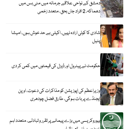
دمشق کے نواحی علاقے جرمانہ میں منی بس میں
دھماکہ، 2 افراد جاں بحق، متعدد زخمی
شادی کا کوئی ارادہ نہیں، اکیلی بے حد خوش ہوں، امیشا
پٹیل
حکومت نے پیٹرول اور ڈیزل کی قیمتوں میں کمی کر دی
وزیراعظم کی اپوزیشن کو مذاکرات کی دعوت، اوپن
ایجنڈے پر بات ہوگی، طارق فضل چودھری
بیوروکریسی میں بڑے پیمانے پر تقرر و تبادلے، متعدد اہم
عہدوں پر نئی تعیناتیاں