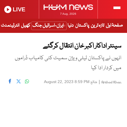
LIVE
7 Aug, 2026
صفحۂ اول
تازہ ترین
پاکستان
دنیا
ایران-اسرائیل جنگ
کھیل
انٹرٹینمنٹ
سینئر اداکار اکبر خان انتقال کرگئے
انہوں نے پاکستان ٹیلی ویژن سمیت کئی کامیاب ڈراموں
میں کردار ادا کیا
|
شائع
August 22, 2023 8:59 PM
Arshad Khan