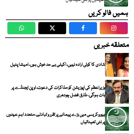
ہمیں فالو کریں
WhatsApp
Twitter
Facebook
Faceboo
متعلقہ خبریں
شادی کا کوئی ارادہ نہیں، اکیلی بے حد خوش ہوں، امیشا پٹیل
وزیراعظم کی اپوزیشن کو مذاکرات کی دعوت، اوپن ایجنڈے پر
بات ہوگی، طارق فضل چودھری
بیوروکریسی میں بڑے پیمانے پر تقرر و تبادلے، متعدد اہم عہدوں
پر نئی تعیناتیاں