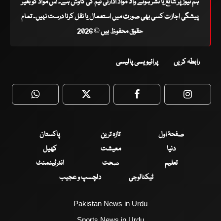
ہم نیوز پر شائع یا نشر ہونے والا مواد ادارتی ٹیم کی کاوش ہے۔ اس مواد کو بغیر
پیشگی اجازت کسی بھی صورت میں استعمال یا نقل کرنا درست نہیں۔ تمام
حقوق محفوظ ہیں © 2026
رابطہ کریں
پرائیویسی پالیسی
WhatsApp
Twitter
Facebook
Faceboo
صفحۂ اول
تازہ ترین
پاکستان
دنیا
معیشت
کھیل
تعلیم
صحت
انٹرٹینمنٹ
ٹیکنالوجی
دلچسپ و عجیب
Pakistan News in Urdu
Sports News in Urdu