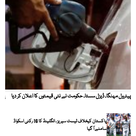
پیٹرول مہنگا، ڈیزل سستا، حکومت نے نئی قیمتوں کا اعلان کر دیا
پنج
پاکستان کیخلاف ٹیسٹ سیریز ، انگلینڈ کا 16 رکنی اسکواڈ
سامنے آ گیا