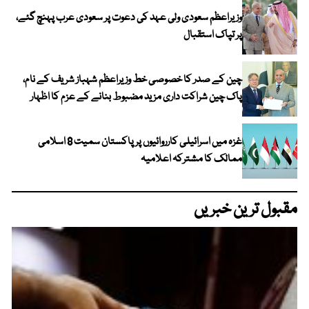
وزیراعظم سعودی ولی عہد کی دعوت پر سعودی عرب پہنچ گئے،
پر تپاک استقبال
چین کے صدر کا خصوصی خط وزیراعظم شہباز شریف کے نام،
پاک چین شراکت داری مزید مضبوط بنانے کے عزم کا اظہار
غزہ میں اسرائیلی کارروائیوں پر پاکستان سمیت 8 اسلامی
ممالک کا مشترکہ اعلامیہ
مقبول ترین خبریں