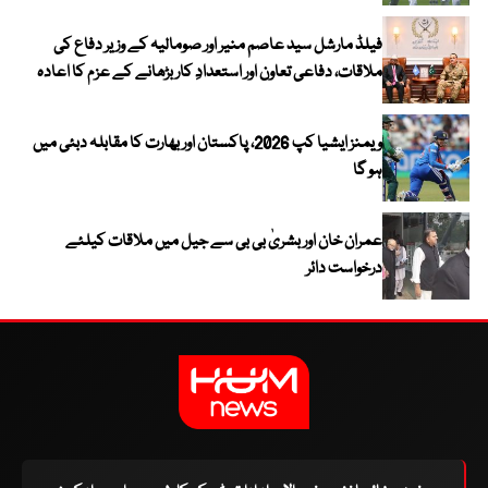
فیلڈ مارشل سید عاصم منیر اور صومالیہ کے وزیر دفاع کی
ملاقات، دفاعی تعاون اور استعدادِ کار بڑھانے کے عزم کا اعادہ
ویمنز ایشیا کپ 2026، پاکستان اور بھارت کا مقابلہ دبئی میں
ہو گا
عمران خان اور بشریٰ بی بی سے جیل میں ملاقات کیلئے
درخواست دائر