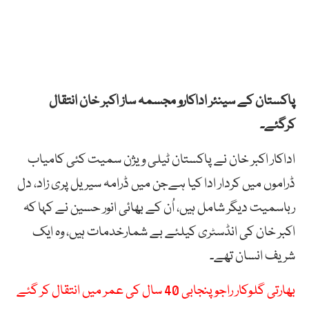
پاکستان کے سینئر اداکارو مجسمہ ساز اکبر خان انتقال
کرگئے۔
اداکار اکبر خان نے پاکستان ٹیلی ویژن سمیت کئی کامیاب
ڈراموں میں کردار ادا کیا ہےجن میں ڈرامہ سیریل پری زاد، دل
رباسمیت دیگر شامل ہیں، اُن کے بھائی انور حسین نے کہا کہ
اکبر خان کی انڈسٹری کیلئے بے شمارخدمات ہیں، وہ ایک
شریف انسان تھے۔
بھارتی گلوکار راجو پنجابی 40 سال کی عمر میں انتقال کر گئے