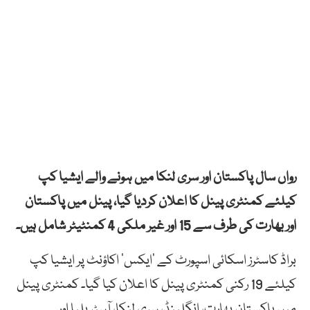
رواں سال پاکستان اور سری لنکا میں ہونے والے ایشیا کپ
کیلئے کمنٹری پینل کا اعلان کردیا گیا، پینل میں پاکستان
اور بھارت کی طرف سے 15 اور غیر ملکی 4 کمنٹیٹر شامل ہیں۔
براڈ کاسٹرز اسکائی اسپورٹ کے ‘ایکس’ اکاؤنٹ پر ایشیا کپ
کیلئے 19 رکنی کمنٹری پینل کا اعلان کیا گیا۔ کمنٹری پینل
میں پاکستان بھارت، انگلینڈ، سری لنکا، آسٹریلیا اور