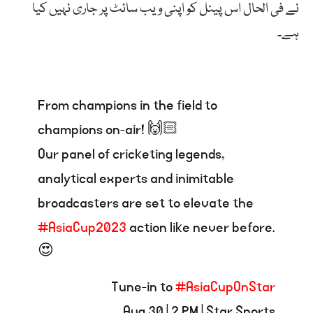
نے فی الحال اس پینل کو اپنی ویب سائٹ پر جاری نہیں کیا
ہے۔
From champions in the field to
champions on-air! 🙌🏻
Our panel of cricketing legends,
analytical experts and inimitable
broadcasters are set to elevate the
#AsiaCup2023
action like never before.
😍
Tune-in to
#AsiaCupOnStar
Aug 30 | 2 PM | Star Sports