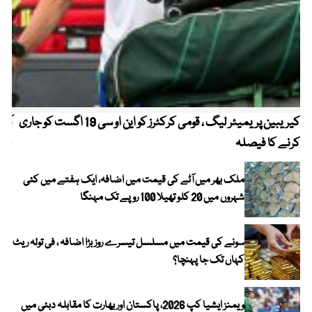
کیریبین پریمیئر لیگ ، قومی کرکٹرز کو این او سی 19 اگست کو جاری
آز
کرنے کا فیصلہ
چھی
ملک بھر میں آٹے کی قیمت میں اضافہ، ایک ہفتے میں کئی
شہروں میں 20 کلو تھیلا 100 روپے تک مہنگا
سونے کی قیمت میں مسلسل تیسرے روز بڑا اضافہ ، فی تولہ ریٹ
کہاں تک جا پہنچا؟
ویمنز ایشیا کپ 2026، پاکستان اور بھارت کا مقابلہ دبئی میں