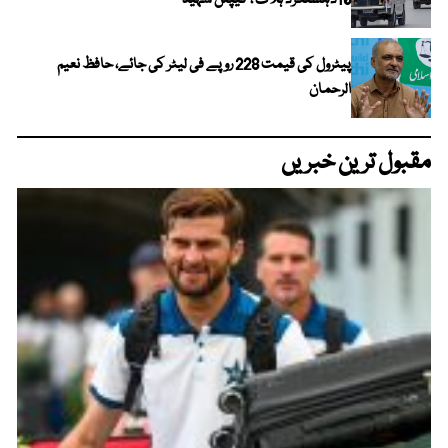
10دہشتگرد ہلاک ، کیپٹن شہید
پیٹرول کی قیمت 228 روپے فی لیٹر کی جائے، حافظ نعیم
الرحمان
مقبول ترین خبریں