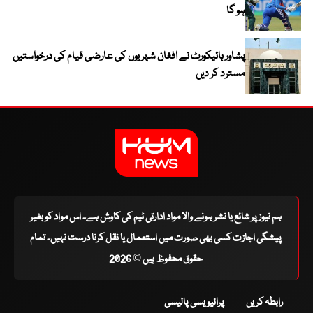
ہو گا
پشاور ہائیکورٹ نے افغان شہریوں کی عارضی قیام کی درخواستیں
مسترد کر دیں
ہم نیوز پر شائع یا نشر ہونے والا مواد ادارتی ٹیم کی کاوش ہے۔ اس مواد کو بغیر
پیشگی اجازت کسی بھی صورت میں استعمال یا نقل کرنا درست نہیں۔ تمام
حقوق محفوظ ہیں © 2026
رابطہ کریں
پرائیویسی پالیسی