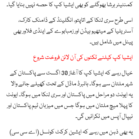
کمنٹیٹر ہرشا بھوگلے کو بھی ایشیا کپ کا حصہ نہیں بنایا گیا۔
اسی طرح سری لنکا کے اتاپتو، انگلینڈ کے ڈامنک کارک،
آسٹریلیا کے میتھیو ہیڈن اور زمبابوے کے اینڈی فلاور بھی
پینل میں شامل ہیں۔
ایشیا کپ کیلئے ٹکٹوں کی آن لائن فروخت شروع
خیال رہے کہ ایشیا کپ کا آغاز 30 اگست سے پاکستان کے
شہر ملتان سے ہوگا۔ ہائبرڈ ماڈل کے تحت کھیلے جانے والا
یہ ایونٹ دو مراحل میں پاکستان اور سری لنکا میں ہوگا۔ ایونٹ
کا پہلا میچ ملتان میں ہوگا جس میں میزبان ٹیم پاکستان اور
نیپال آپس میں ٹکرائیں گی۔
یہ بھی ذہن میں رہے کہ ایشین کرکٹ کونسل (اے سی سی)