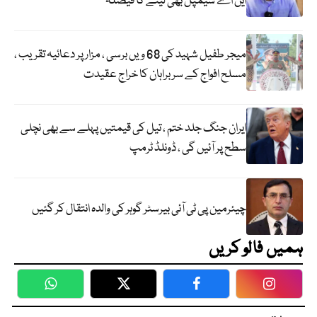
این اے سیمپل بھی لینے کا فیصلہ
میجر طفیل شہید کی 68 ویں برسی ، مزار پر دعائیہ تقریب ،
مسلح افواج کے سربراہان کا خراج عقیدت
ایران جنگ جلد ختم ، تیل کی قیمتیں پہلے سے بھی نچلی
سطح پر آئیں گی ، ڈونلڈ ٹرمپ
چیئرمین پی ٹی آئی بیرسٹر گوہر کی والدہ انتقال کر گئیں
ہمیں فالو کریں
WhatsApp
Twitter
Facebook
Faceboo