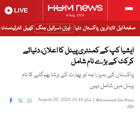
LIVE
8 Aug, 2026
صفحۂ اول
تازہ ترین
پاکستان
دنیا
ایران-اسرائیل جنگ
کھیل
انٹرٹینمنٹ
ایشیا کپ کے کمنٹری پینل کا اعلان، دنیائے
کرکٹ کے بڑے نام شامل
پاکستان کے رمیز راجہ اور بھارت کے ہرشا بھوگلے کا نام
پینل میں شامل نہیں
|
شائع
August 20, 2023 10:10
Muhammad Zain Raza
AM