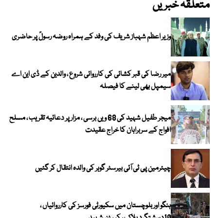
متعلقہ خبریں
وزیر اعظم شہباز شریف کی وفد کے ہمراہ روضہ رسولؐ پر حاضری
میر رضا کی قبر کشائی کی کارروائی شروع ، والدین کے ڈی این اے
سیمپل بھی لینے کا فیصلہ
میجر طفیل شہید کی 68 ویں برسی ، مزار پر دعائیہ تقریب ، مسلح
افواج کے سربراہان کا خراج عقیدت
چیئرمین پی ٹی آئی بیرسٹر گوہر کی والدہ انتقال کر گئیں
ہنگو اور بلوچستان میں سکیورٹی فورسز کی کارروائیاں ،