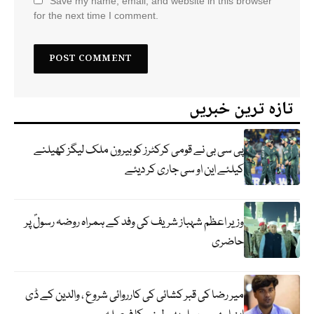
Save my name, email, and website in this browser
for the next time I comment.
تازہ ترین خبریں
پی سی بی نے قومی کرکٹرز کو بیرون ملک لیگز کھیلنے
کیلئے این او سی جاری کر دیئے
وزیر اعظم شہباز شریف کی وفد کے ہمراہ روضہ رسولؐ پر
حاضری
میر رضا کی قبر کشائی کی کارروائی شروع ، والدین کے ڈی