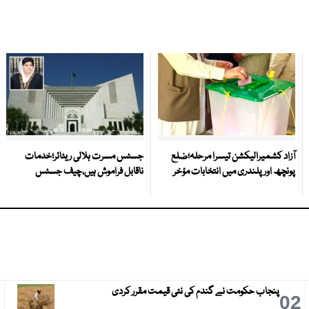
آزاد کشمیرالیکشن تیسرا مرحلہ؛ضلع
جسٹس مسرت ہلالی ریٹائر؛خدمات
پونچھ اور پلندری میں انتخابات مؤخر
ناقابل فراموش ہیں،چیف جسٹس
پنجاب حکومت نے گندم کی نئی قیمت مقرر کردی
3
02