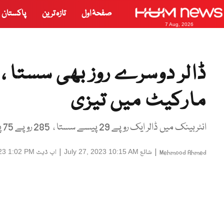
صفحۂ اول
تازہ ترین
پاکستان
7 Aug, 2026
ڈالر دوسرے روز بھی سستا 
مارکیٹ میں تیزی
انٹربینک میں ڈالر ایک روپے 29 پیسے سستا ، 285 روپے 75 پیسے کا ہو گیا
|
شائع
|
اپ ڈیٹ
023 1:02 PM
July 27, 2023 10:15 AM
Mehmood Ahmed