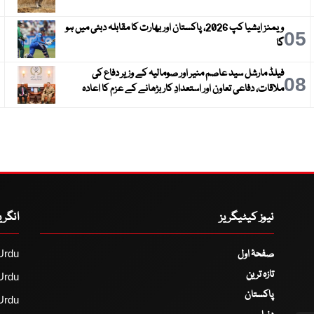
ویمنز ایشیا کپ 2026، پاکستان اور بھارت کا مقابلہ دبئی میں ہو
6
05
گا
فیلڈ مارشل سید عاصم منیر اور صومالیہ کے وزیر دفاع کی
9
08
ملاقات، دفاعی تعاون اور استعدادِ کار بڑھانے کے عزم کا اعادہ
نیوز کیٹیگریز
انگر
صفحۂ اول
Urdu
تازہ ترین
Urdu
پاکستان
Urdu