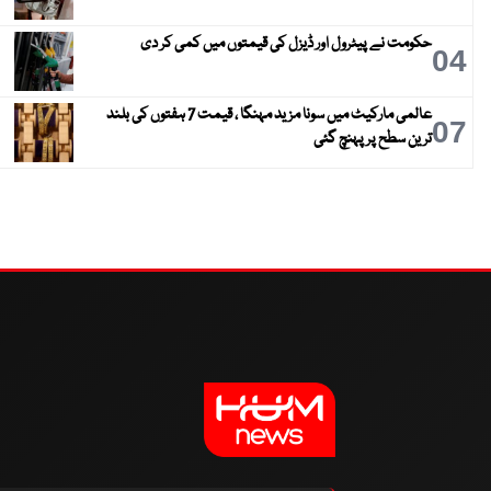
حکومت نے پیٹرول اور ڈیزل کی قیمتوں میں کمی کر دی
04
عالمی مارکیٹ میں سونا مزید مہنگا ، قیمت 7 ہفتوں کی بلند
07
ترین سطح پر پہنچ گئی