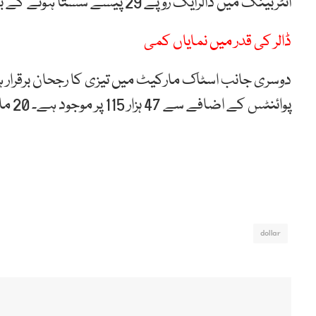
انٹربینک میں ڈالرایک روپے 29 پیسے سستا ہونے کے بعد 285 روپے 75 پیسے کا ہو گیا۔
ڈالر کی قدر میں نمایاں کمی
پوائنٹس کے اضافے سے 47 ہزار 115 پر موجود ہے۔ 20 ماہ بعد 100 انڈیکس 47 ہزار پوائنٹس پر پہنچا ہے۔
dollar