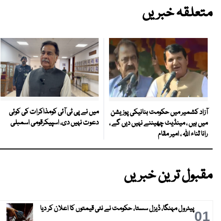
متعلقہ خبریں
میں نے پی ٹی آئی کومذاکرات کی کوئی
آزاد کشمیر میں حکومت بنانیکی پوزیشن
دعوت نہیں دی، اسپیکرقومی اسمبلی
میں ہیں ، مینڈیٹ چھیننے نہیں دیں گے ،
رانا ثناء اللہ ، امیر مقام
مقبول ترین خبریں
پیٹرول مہنگا، ڈیزل سستا، حکومت نے نئی قیمتوں کا اعلان کر دیا
01