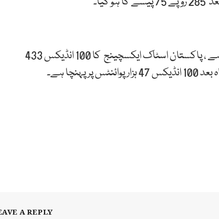
دوسری جانب اسٹاک مارکیٹ میں تیزی کا رجحان برقرار ہے ، پاکستان اسٹاک ایکسچینج کا 100 انڈیکس 433
EAVE A REPLY