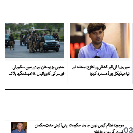
میر رضا کی قبر کشائی پر تنازع،اہلخانہ نے
جنوبی وزیرستان اور دیر میں سکیورٹی
نیا میڈیکل بورڈ مسترد کردیا
فورسز کی کارروائیاں ، 10دہشتگرد ہلاک
موجودہ نظام کہیں نہیں جا رہا، حکومت اپنی آئینی مدت مکمل
0
کرے گی، وزیر داخلہ