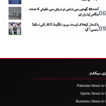
آئندہ 48 گھنٹوں میں بارشوں اور دریاؤں میں طغیانی کا خدشہ،
0
ہنگامی تیاریاں تیز
پاکستان کیخلاف ٹیسٹ سیریز ، انگلینڈ کا 16 رکنی اسکواڈ
0
سامنے آ گیا
یزی سیکشنز
Pakistan News in 
Sports News in 
Business News in 