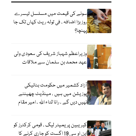
سونے کی قیمت میں مسلسل تیسرے
روز بڑا اضافہ ، فی تولہ ریٹ کہاں تک جا
پہنچا؟
وزیراعظم شہباز شریف کی سعودی ولی
عہد محمد بن سلمان سے ملاقات
آزاد کشمیر میں حکومت بنانیکی
پوزیشن میں ہیں ، مینڈیٹ چھیننے
نہیں دیں گے ، رانا ثناء اللہ ، امیر مقام
کیریبین پریمیئر لیگ ، قومی کرکٹرز کو
این او سی 19 اگست کو جاری کرنے کا