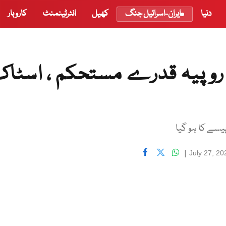
دنیا
ایران-اسرائیل جنگ
کھیل
انٹرٹینمنٹ
کاروبار
، روپیہ قدرے مستحکم ، اسٹا
|
July 27, 2