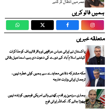
عمر میں انتقال کر گئے
ہمیں فالو کریں
WhatsApp
Twitter
Facebook
Faceboo
متعلقہ خبریں
پاکستان نے ایرانی عباس عراقچی اورباقر قالیباف کو مذاکرات
کیلئے اسلام آباد کے دورے کی دعوت دی ہے، اسماعیل بقائی
مکہ مشترکہ دفاعی معاہدے سے ہمیں کوئی خطرہ نہیں ،
ترجمان ایرانی وزارت خارجہ
ہماری سرزمین پر قدم رکھنے والے امریکی فوجیوں کو زندہ نہیں
چھوڑا جائے گا ، کمانڈر ایرانی فوج