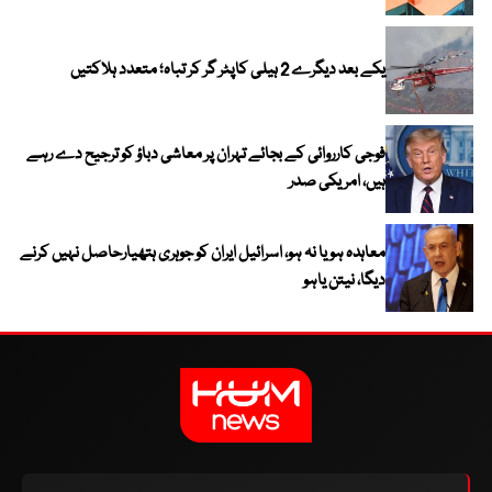
یکے بعد دیگرے 2 ہیلی کاپٹر گر کر تباہ؛ متعدد ہلاکتیں
فوجی کارروائی کے بجائے تہران پر معاشی دباؤ کو ترجیح دے رہے
ہیں، امریکی صدر
معاہدہ ہو یا نہ ہو، اسرائیل ایران کو جوہری ہتھیارحاصل نہیں کرنے
دیگا، نیتن یاہو