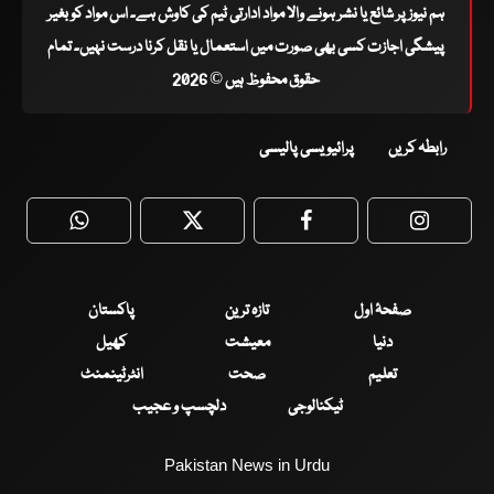
ہم نیوز پر شائع یا نشر ہونے والا مواد ادارتی ٹیم کی کاوش ہے۔ اس مواد کو بغیر
پیشگی اجازت کسی بھی صورت میں استعمال یا نقل کرنا درست نہیں۔ تمام
حقوق محفوظ ہیں © 2026
رابطہ کریں
پرائیویسی پالیسی
WhatsApp
Twitter
Facebook
Faceboo
صفحۂ اول
تازہ ترین
پاکستان
دنیا
معیشت
کھیل
تعلیم
صحت
انٹرٹینمنٹ
ٹیکنالوجی
دلچسپ و عجیب
Pakistan News in Urdu