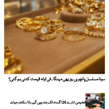
سونا مسلسل پانچویں روز بھی مہنگا ، فی تولہ قیمت کتنی ہو گئی؟
مکہ
ایر
تعلیمی ادارے 24 اگست تک بند رہیں گے، رانا سکندر حیات