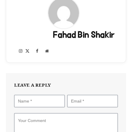
Fahad Bin Shakir
Instagram
Facebook
X
Website
(Twitter)
LEAVE A REPLY