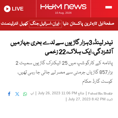
LIVE
10 Aug, 2026
صفحۂ اول
تازہ ترین
پاکستان
دنیا
ایران-اسرائیل جنگ
کھیل
انٹرٹینمنٹ
نیدر لینڈ، 3ہزار گاڑیوں سے لدے بحری جہاز میں
آتشزدگی، ایک ہلاک، 22 زخمی
پانامہ کے کارگو شپ میں 25 الیکٹرک گاڑیوں سمیت 2
ہزار857 گاڑیاں جرمنی سے مصر لے جائی جا رہی تھیں،
کوسٹ گارڈ حکام
|
شائع
|
اپ
July 26, 2023 11:06 PM
Fahad Bin Shakir
ڈیٹ
|
July 27, 2023 8:42 PM