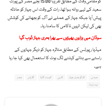
کو مقامی وقت کے مطابق تقریباً 15:00 بجے مصر کے پورٹ
سعید کے لیے روانہ ہوا تھا، رات کے وقت اس جہاز کو حادثہ
پیش آیا جبکہ جہاز کے عملے نے آگ کو بجھانے کی کوشش
بھی کی لیکن انہیں ناکامی کا سامنا رہا۔
سوڈان میں ہزاروں بھیڑوں سے بھرا بحری جہاز ڈوب گیا
میڈیا رپورٹس کے مطابق متاثرہ جہاز کو دیگر جہازوں کے
راستے سے ہٹانے کیلئے ٹگ بوٹ کا استعمال بھی کیا جا رہا
ہے۔
جرمنی
کارگو بحری جہاز
کاریں
کوسٹ گارڈ
گاڑیاں
مصر
نیدر لینڈ