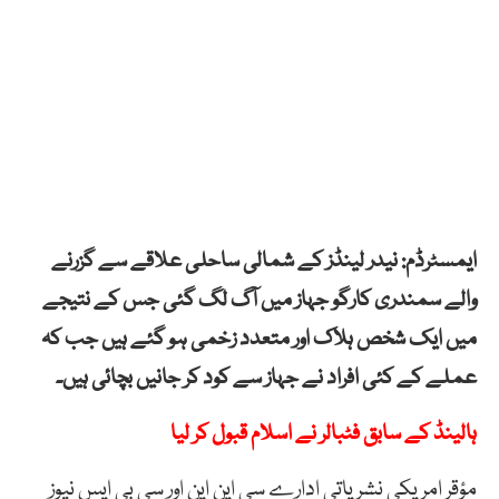
ایمسٹرڈم: نیدر لینڈز کے شمالی ساحلی علاقے سے گزرنے
والے سمندری کارگو جہاز میں آگ لگ گئی جس کے نتیجے
میں ایک شخص ہلاک اور متعدد زخمی ہو گئے ہیں جب کہ
عملے کے کئی افراد نے جہاز سے کود کر جانیں بچائی ہیں۔
ہالینڈ کے سابق فٹبالر نے اسلام قبول کر لیا
مؤقر امریکی نشریاتی ادارے سی این این اور سی بی ایس نیوز