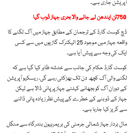
آپریشن جاری ہے۔
750ٹن ایندھن لے جانے والا بحری جہاز ڈوب گیا
ڈچ کوسٹ گارڈ کے ترجمان کے مطابق جہاز میں آگ لگنے کا
واقعہ جہاز میں موجود 25 الیکٹرک گاڑیوں میں سے کسی
ایک کی وجہ سے پیش آیا ہے۔
کوسٹ گارڈ حکام کی جانب سے خدشہ ظاہر کیا گیا ہے کہ
لگنے والی آگ کچھ دن تک بھڑکتی رہے گی، ریسکیو آپریشن
کے دوران آگ کو بجھانے کیلئے جہاز پر پانی ڈالا ہے لیکن
جہاز کے ڈوبنے کے خطرے کے پیش نظر زیادہ پانی ڈالنے
سے گریز کیا جارہا ہے۔
مال بردار جہاز شمالی جرمنی کی بریمرہیون بندرگاہ سے منگل