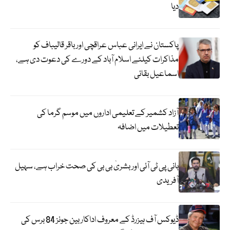
دیا
پاکستان نے ایرانی عباس عراقچی اورباقر قالیباف کو
مذاکرات کیلئے اسلام آباد کے دورے کی دعوت دی ہے،
اسماعیل بقائی
آزاد کشمیر کے تعلیمی اداروں میں موسم گرما کی
تعطیلات میں اضافہ
بانی پی ٹی آئی اور بشریٰ بی بی کی صحت خراب ہے، سہیل
آفریدی
ڈیوکس آف ہیزرڈ کے معروف اداکار بین جونز 84 برس کی