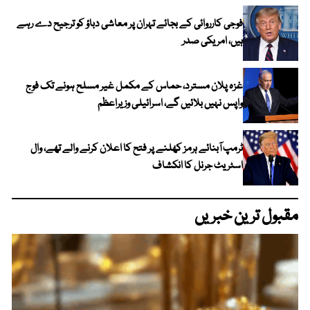
فوجی کارروائی کے بجائے تہران پر معاشی دباؤ کو ترجیح دے رہے
ہیں، امریکی صدر
غزہ پلان مسترد، حماس کے مکمل غیر مسلح ہونے تک فوج
واپس نہیں بلائیں گے، اسرائیلی وزیراعظم
ٹرمپ آبنائے ہرمز کھلنے پر فتح کا اعلان کرنے والے تھے، وال
اسٹریٹ جرنل کا انکشاف
مقبول ترین خبریں