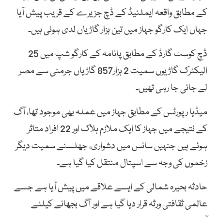
کے مطابق واقعہ ایملنیڈ کے ڈچ جزیرے کے قریب پیش آیا
جہاں ایک کارگو جہاز میں تین ہزار گاڑیاں لدی ہوئی ہیں۔
ڈچ کوسٹ گارڈ کے مطابق پانامہ کے کارگو شپ میں 25
الیکٹرک گاڑیوں سمیت 2 ہزار857 گاڑیاں جرمنی سے مصر
لے جائی جا رہی تھیں۔
میڈیا رپورٹس کے مطابق جہاز میں عملہ بھی موجود تھا، آگ
کے نتیجے میں جہاز کا ایک ملازم ہلاک اور 22 افراد متاثر
ہوئے ہیں جنہیں سانس میں دشواری، جھلسنے سمیت دیگر
زخموں کی وجہ سے اسپتال منتقل کیا گیا ہے۔
حادثہ بحیرہ شمالی کے ایسے علاقے میں پیش آیا ہے جسے
عالمی ثقافتی ورثہ قرار دیا گیا ہے اور آگ بجھانے کیلئے