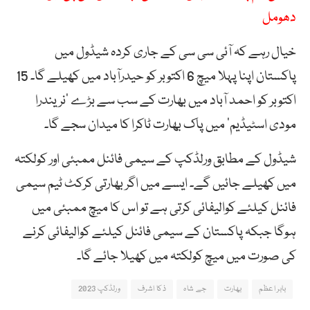
دھومل
خیال رہے کہ آئی سی سی کے جاری کردہ شیڈول میں
پاکستان اپنا پہلا میچ 6 اکتوبر کو حیدرآباد میں کھیلے گا۔ 15
اکتوبر کو احمد آباد میں بھارت کے سب سے بڑے ‘نریندرا
مودی اسٹیڈیم’ میں پاک بھارت ٹاکرا کا میدان سجے گا۔
شیڈول کے مطابق ورلڈکپ کے سیمی فائنل ممبئی اور کولکتہ
میں کھیلے جائیں گے۔ ایسے میں اگر بھارتی کرکٹ ٹیم سیمی
فائنل کیلئے کوالیفائی کرتی ہے تو اس کا میچ ممبئی میں
ہوگا جبکہ پاکستان کے سیمی فائنل کیلئے کوالیفائی کرنے
کی صورت میں میچ کولکتہ میں کھیلا جائے گا۔
بابر اعظم
بھارت
جے شاہ
ذکا اشرف
ورلڈکپ 2023