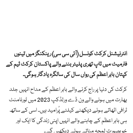
انٹرنیشنل کرکٹ کونسل (آئی سی سی) رینکنگز میں تینوں
فارمیٹ میں ٹاپ تھری پلیئر بننے والے پاکستان کرکٹ ٹیم کے
کپتان بابر اعظم کی رواں سال کی سالگرہ یادگار ہوگی۔
کرکٹ کی دنیا پر راج کرنے والے بابر اعظم کے مداح انہیں جلد
بھارت میں ہونے والے ون ڈے ورلڈکپ 2023 میں ٹورنامنٹ
ٹرافی اٹھاتے ہوئے دیکھنے کیلئے پُرامید ہیں۔ اسی کے ساتھ
ہی بابر اعظم کے چاہنے والے انہیں اپنی زندگی کا ایک اور
خوبصورت لمحہ مناتے ہوئے دیکھیں گے۔