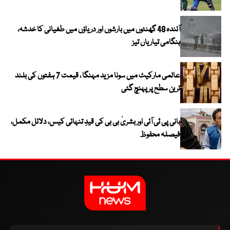
آئندہ 48 گھنٹوں میں بارشوں اور دریاؤں میں طغیانی کا خدشہ،
ہنگامی تیاریاں تیز
عالمی مارکیٹ میں سونا مزید مہنگا ، قیمت 7 ہفتوں کی بلند
ترین سطح پر پہنچ گئی
بانی پی ٹی آئی اور بشریٰ بی بی کی قیدِ تنہائی کیس، دلائل مکمل،
فیصلہ محفوظ