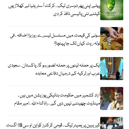
پہلے اپنی پھر دوسری لیگ ، کرکٹ آسٹریلیا نے کھلاڑیوں
کیلئے نئی پالیسی نافذ کر دی
سونے کی قیمت میں مسلسل تیسرے روز بڑا اضافہ ، فی
تولہ ریٹ کہاں تک جا پہنچا؟
ایک پر حملہ تینوں پر حملہ تصور ہو گا، پاکستان ، سعودی
عرب اور ترکیہ کے درمیان دفاعی معاہدہ
آزاد کشمیر میں حکومت بنانیکی پوزیشن میں ہیں ،
مینڈیٹ چھیننے نہیں دیں گے ، رانا ثناء اللہ ، امیر مقام
کیریبین پریمیئر لیگ ، قومی کرکٹرز کو این او سی 19 اگست