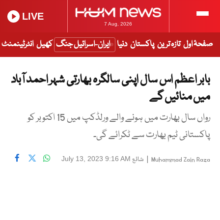
LIVE
7 Aug, 2026
صفحۂ اول
تازہ ترین
پاکستان
دنیا
ایران-اسرائیل جنگ
کھیل
انٹرٹینمنٹ
بابر اعظم اس سال اپنی سالگرہ بھارتی شہر احمد آباد
میں منائیں گے
رواں سال بھارت میں ہونے والے ورلڈکپ میں 15 اکتوبر کو
پاکستانی ٹیم بھارت سے ٹکرائے گی۔
|
شائع
July 13, 2023 9:16 AM
Muhammad Zain Raza