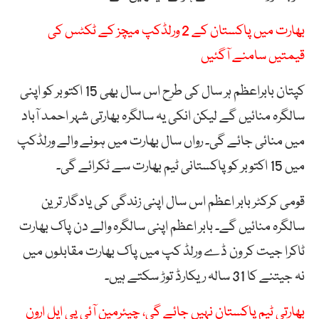
بھارت میں پاکستان کے 2 ورلڈکپ میچز کے ٹکٹس کی
قیمتیں سامنے آگئیں
کپتان بابراعظم ہر سال کی طرح اس سال بھی 15 اکتوبر کو اپنی
سالگرہ منائیں گے لیکن انکی یہ سالگرہ بھارتی شہر احمد آباد
میں منائی جائے گی۔ رواں سال بھارت میں ہونے والے ورلڈکپ
میں 15 اکتوبر کو پاکستانی ٹیم بھارت سے ٹکرائے گی۔
قومی کرکٹر بابر اعظم اس سال اپنی زندگی کی یادگار ترین
سالگرہ منائیں گے۔ بابر اعظم اپنی سالگرہ والے دن پاک بھارت
ٹاکرا جیت کر ون ڈے ورلڈ کپ میں پاک بھارت مقابلوں میں‌
نہ جیتنے کا 31 سالہ ریکارڈ توڑ‌ سکتے ہیں۔
بھارتی ٹیم پاکستان نہیں جائے گی، چیئرمین آئی پی ایل ارون