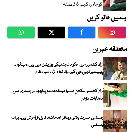
کو جاری کرنے کا فیصلہ
ہمیں فالو کریں
WhatsApp
Twitter
Facebook
Faceboo
متعلقہ خبریں
آزاد کشمیر میں حکومت بنانیکی پوزیشن میں ہیں ، مینڈیٹ
چھیننے نہیں دیں گے ، رانا ثناء اللہ ، امیر مقام
آزاد کشمیرالیکشن تیسرا مرحلہ؛ضلع پونچھ اور پلندری میں
انتخابات مؤخر
جسٹس مسرت ہلالی ریٹائر؛خدمات ناقابل فراموش ہیں،چیف
جسٹس