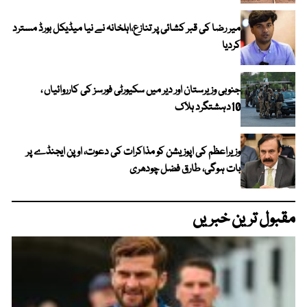
میر رضا کی قبر کشائی پر تنازع،اہلخانہ نے نیا میڈیکل بورڈ مسترد
کردیا
جنوبی وزیرستان اور دیر میں سکیورٹی فورسز کی کارروائیاں ،
10دہشتگرد ہلاک
وزیراعظم کی اپوزیشن کو مذاکرات کی دعوت، اوپن ایجنڈے پر
بات ہوگی، طارق فضل چودھری
مقبول ترین خبریں