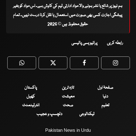
ہم نیوز پر شائع یا نشر ہونے والا مواد ادارتی ٹیم کی کاوش ہے۔ اس مواد کو بغیر
پیشگی اجازت کسی بھی صورت میں استعمال یا نقل کرنا درست نہیں۔ تمام
حقوق محفوظ ہیں © 2026
رابطہ کریں
پرائیویسی پالیسی
WhatsApp
Twitter
Facebook
Faceboo
صفحۂ اول
تازہ ترین
پاکستان
دنیا
معیشت
کھیل
تعلیم
صحت
انٹرٹینمنٹ
ٹیکنالوجی
دلچسپ و عجیب
Pakistan News in Urdu