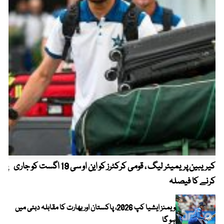
کیریبین پریمیئر لیگ ، قومی کرکٹرز کو این او سی 19 اگست کو جاری
پیٹ
کرنے کا فیصلہ
ویمنز ایشیا کپ 2026، پاکستان اور بھارت کا مقابلہ دبئی میں
ہو گا