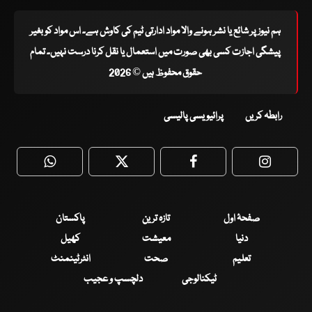
ہم نیوز پر شائع یا نشر ہونے والا مواد ادارتی ٹیم کی کاوش ہے۔ اس مواد کو بغیر
پیشگی اجازت کسی بھی صورت میں استعمال یا نقل کرنا درست نہیں۔ تمام
حقوق محفوظ ہیں © 2026
رابطہ کریں
پرائیویسی پالیسی
WhatsApp
Twitter
Facebook
Faceboo
صفحۂ اول
تازہ ترین
پاکستان
دنیا
معیشت
کھیل
تعلیم
صحت
انٹرٹینمنٹ
ٹیکنالوجی
دلچسپ و عجیب