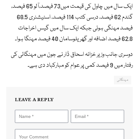
ایک سال میں چاول کی قیمت میں73 فیصد،آلو 65 فیصد،
گندم 62 فیصد، درسی کتب 114 فیصد، اسٹیشنری 68.5
فیصد مہنگی ہوئی جبکہ ایک سال میں گیس اخراجات
62.8 فیصد اضافہ اور گھریلوسامان 40 فیصد مہنگا ہوا۔
دوسری جانب وزیر خزانہ اسحاق ڈار نے جون میں مہنگائی کی
رفتار میں 9 فیصد کمی پر عوام کو مبارکباد دی ہے۔
مہنگائی
LEAVE A REPLY