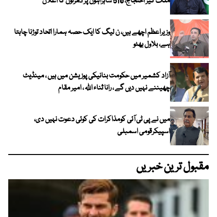
ملک گیر احتجاج، 510 شاہراہوں پر دھرنوں کا اعلان
وزیراعظم اچھے ہیں، ن لیگ کا ایک حصہ ہمارا اتحاد توڑنا چاہتا
ہے، بلاول بھٹو
آزاد کشمیر میں حکومت بنانیکی پوزیشن میں ہیں ، مینڈیٹ
چھیننے نہیں دیں گے ، رانا ثناء اللہ ، امیر مقام
میں نے پی ٹی آئی کومذاکرات کی کوئی دعوت نہیں دی،
اسپیکرقومی اسمبلی
مقبول ترین خبریں