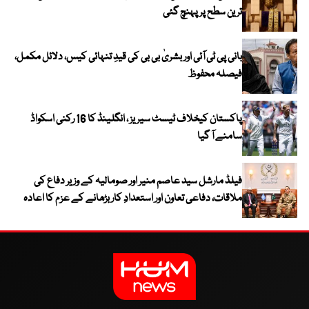
ترین سطح پر پہنچ گئی
بانی پی ٹی آئی اور بشریٰ بی بی کی قیدِ تنہائی کیس، دلائل مکمل،
فیصلہ محفوظ
پاکستان کیخلاف ٹیسٹ سیریز ، انگلینڈ کا 16 رکنی اسکواڈ
سامنے آ گیا
فیلڈ مارشل سید عاصم منیر اور صومالیہ کے وزیر دفاع کی
ملاقات، دفاعی تعاون اور استعدادِ کار بڑھانے کے عزم کا اعادہ