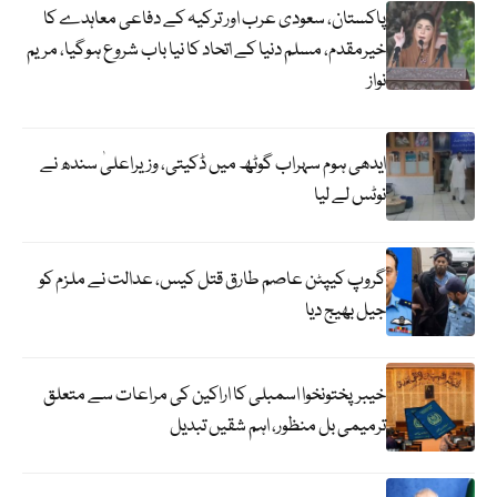
پاکستان، سعودی عرب اور ترکیہ کے دفاعی معاہدے کا
خیرمقدم، مسلم دنیا کے اتحاد کا نیا باب شروع ہوگیا، مریم
نواز
ایدھی ہوم سہراب گوٹھ میں ڈکیتی، وزیراعلیٰ سندھ نے
نوٹس لے لیا
گروپ کیپٹن عاصم طارق قتل کیس، عدالت نے ملزم کو
جیل بھیج دیا
خیبرپختونخوا اسمبلی کا اراکین کی مراعات سے متعلق
ترمیمی بل منظور، اہم شقیں تبدیل