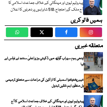
پیٹرولیم لیوی اور مہنگائی کے خلاف جماعت اسلامی کا
آج ملک گیر احتجاج، 510 شاہراہوں پر دھرنوں کا اعلان
ہمیں فالو کریں
WhatsApp
Twitter
Facebook
Faceboo
متعلقہ خبریں
ایدھی ہوم سہراب گوٹھ میں ڈکیتی، وزیراعلیٰ سندھ نے نوٹس لے
لیا
خیبرپختونخوا اسمبلی کا اراکین کی مراعات سے متعلق ترمیمی
بل منظور، اہم شقیں تبدیل
پیٹرولیم لیوی اور مہنگائی کے خلاف جماعت اسلامی کا آج