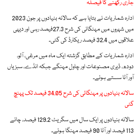
جاری رکھنے کا فیصلہ
ادارہ شماریات نے بتایا ہے کہ سالانہ بنیادوں پر جون 2023
میں شہروں میں مہنگائی کی شرح 27.3فیصد رہی اور دیہی
علاقوں میں 32.4 فیصد ریکارڈ کی گئی۔
ادارہ شماریات کے مطابق گزشتہ ایک ماہ میں مرغی، آلو،
دودھ، ڈیری مصنوعات اور چاول مہنگے جبکہ انڈے، سبزیاں
آور آٹا سستے ہوئے۔
سالانہ بنیادوں پر مہنگائی کی شرح 34.05 فیصد تک پہنچ
گئی
سالانہ بنیادوں پر ایک سال میں سگریٹ 129.2 فیصد، چائے
113 فیصد اور آٹا 90 فیصد مہنگا ہوئے۔