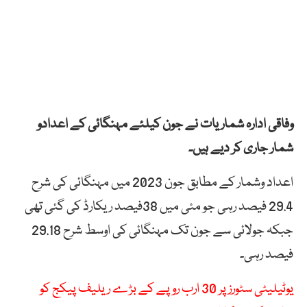
وفاقی ادارہ شماریات نے جون کیلئے مہنگائی کے اعدادو
شمار جاری کر دیے ہیں۔
اعداد وشمار کے مطابق جون 2023 میں مہنگائی کی شرح
29.4 فیصد رہی جو مئی میں 38فیصد ریکارڈ کی گئی تھی
جبکہ جولائی سے جون تک مہنگائی کی اوسط شرح 29.18
فیصد رہی۔
یوٹیلیٹی سٹورز پر 30 ارب روپے کے بڑے ریلیف پیکج کو