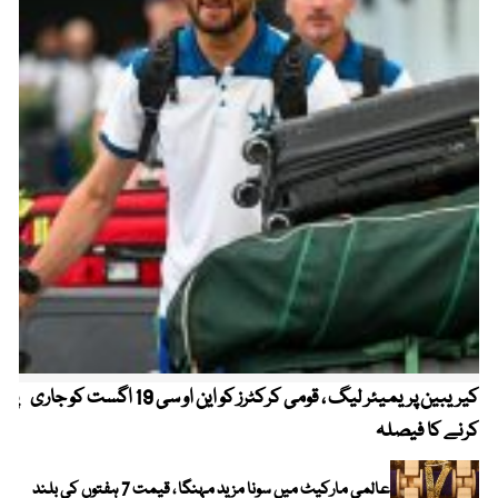
کیریبین پریمیئر لیگ ، قومی کرکٹرز کو این او سی 19 اگست کو جاری
پیٹ
کرنے کا فیصلہ
عالمی مارکیٹ میں سونا مزید مہنگا ، قیمت 7 ہفتوں کی بلند