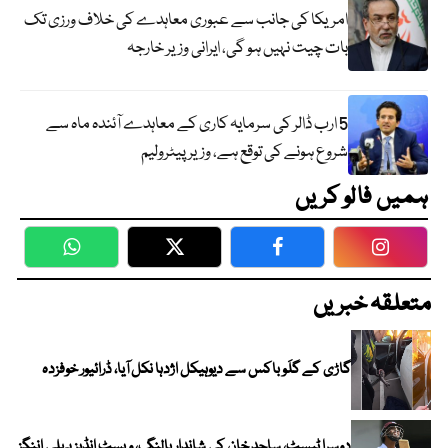
امریکا کی جانب سے عبوری معاہدے کی خلاف ورزی تک
بات چیت نہیں ہو گی، ایرانی وزیر خارجہ
5 ارب ڈالر کی سرمایہ کاری کے معاہدے آئندہ ماہ سے
شروع ہونے کی توقع ہے، وزیر پیٹرولیم
ہمیں فالو کریں
WhatsApp
Twitter
Facebook
Faceboo
متعلقہ خبریں
گاڑی کے گلَو باکس سے دیوہیکل اژدہا نکل آیا، ڈرائیور خوفزدہ
دوسرا ٹیسٹ، ساجد خان کی شاندار بالنگ، ویسٹ انڈیز پہلی اننگز