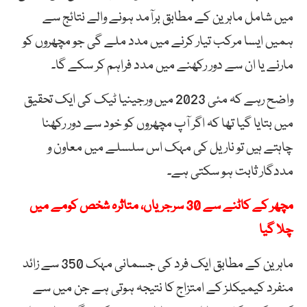
میں شامل ماہرین کے مطابق برآمد ہونے والے نتائج سے
ہمیں ایسا مرکب تیار کرنے میں مدد ملے گی جو مچھروں کو
مارنے یا ان سے دور رکھنے میں مدد فراہم کر سکے گا۔
واضح رہے کہ مئی 2023 میں ورجینیا ٹیک کی ایک تحقیق
میں بتایا گیا تھا کہ اگر آپ مچھروں کو خود سے دور رکھنا
چاہتے ہیں تو ناریل کی مہک اس سلسلے میں معاون و
مددگار ثابت ہو سکتی ہے۔
مچھر کے کاٹنے سے 30 سرجریاں، متاثرہ شخص کومے میں
چلا گیا
ماہرین کے مطابق ایک فرد کی جسمانی مہک 350 سے زائد
منفرد کیمیکلز کے امتزاج کا نتیجہ ہوتی ہے جن میں سے