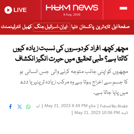
LIVE
9 Aug, 2026
صفحۂ اول
تازہ ترین
پاکستان
دنیا
ایران-اسرائیل جنگ
کھیل
انٹرٹینمنٹ
مچھر کچھ افراد کو دوسروں کی نسبت زیادہ کیوں
کاٹتا ہے؟ طبی تحقیق میں حیرت انگیز انکشاف
مچھروں کو اپنی جانب متوجہ کرنے والی جس انسانی بو
کا جسم سے اخراج ہوتا ہے وہ مرکب زیادہ تر پنیر یا ددھ
میں پایا جاتا ہے۔
|
شائع
|
اپ
May 21, 2023 8:49 PM
Fahad Bin Shakir
ڈیٹ
|
May 21, 2023 10:06 PM