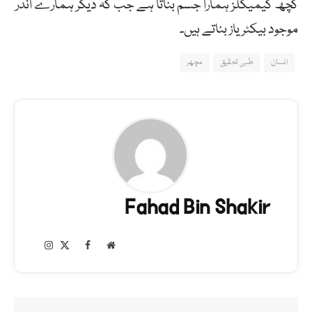
کچھ کیمیکلز ہمارا جسم بناتا ہے جب کہ دیگر ہمارے اندر
موجود بیکٹریاز بناتے ہیں۔
انسان
طبی تحقیق
مچھر
Fahad Bin Shakir
Instagram
Facebook
X
Website
(Twitter)