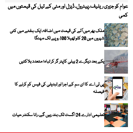
عوام کو جزوی ریلیف، پیٹرول، ڈیزل اور مٹی کے تیل کی قیمتوں میں
4 روز میں سونے کی قیمت میں بڑا اضافہ
کمی
ملک بھر میں آٹے کی قیمت میں اضافہ، ایک ہفتے میں کئی
شہروں میں 20 کلو تھیلا 100 روپے تک مہنگا
یکے بعد دیگرے 2 ہیلی کاپٹر گر کر تباہ؛ متعدد ہلاکتیں
پی ٹی اے کا ای سم کے اجرا اور تبدیلی کی فیس کم کرنے کا
فیصلہ
تعلیمی ادارے 24 اگست تک بند رہیں گے، رانا سکندر حیات