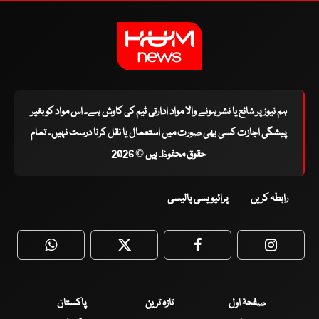
ہم نیوز پر شائع یا نشر ہونے والا مواد ادارتی ٹیم کی کاوش ہے۔ اس مواد کو بغیر
پیشگی اجازت کسی بھی صورت میں استعمال یا نقل کرنا درست نہیں۔ تمام
حقوق محفوظ ہیں © 2026
رابطہ کریں
پرائیویسی پالیسی
WhatsApp
Twitter
Facebook
Faceboo
صفحۂ اول
تازہ ترین
پاکستان