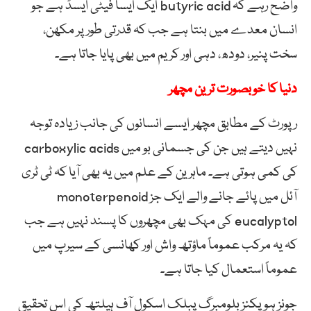
واضح رہے کہ butyric acid ایک ایسا فیٹی ایسڈ ہے جو
انسان معدے میں بنتا ہے جب کہ قدرتی طور پر مکھن،
سخت پنیر، دودھ، دہی اور کریم میں بھی پایا جاتا ہے۔
دنیا کا خوبصورت ترین مچھر
رپورٹ کے مطابق مچھر ایسے انسانوں کی جانب زیادہ توجہ
نہیں دیتے ہیں جن کی جسمانی بو میں carboxylic acids
کی کمی ہوتی ہے۔ ماہرین کے علم میں یہ بھی آیا کہ ٹی ٹری
آئل میں پائے جانے والے ایک جز monoterpenoid
eucalyptol کی مہک بھی مچھروں کا پسند نہیں ہے جب
کہ یہ مرکب عموماً ماؤتھ واش اور کھانسی کے سیرپ میں
عموماً استعمال کیا جاتا ہے۔
جونز ہوپکنز بلومبرگ پبلک اسکول آف ہیلتھ کی اس تحقیق