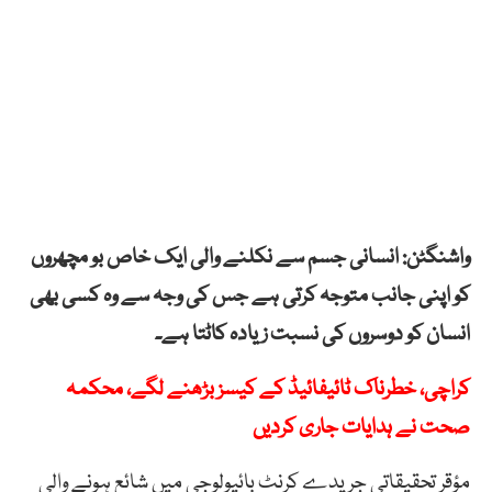
واشنگٹن: انسانی جسم سے نکلنے والی ایک خاص بو مچھروں
کو اپنی جانب متوجہ کرتی ہے جس کی وجہ سے وہ کسی بھی
انسان کو دوسروں کی نسبت زیادہ کاٹتا ہے۔
کراچی، خطرناک ٹائیفائیڈ کے کیسز بڑھنے لگے، محکمہ
صحت نے ہدایات جاری کردیں
مؤقر تحقیقاتی جریدے کرنٹ بائیولوجی میں شائع ہونے والی