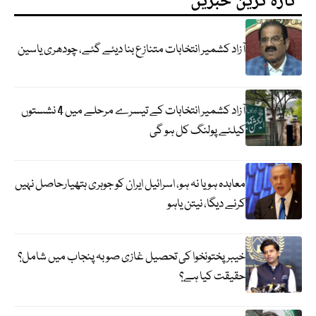
تازہ ترین خبریں
آزاد کشمیر انتخابات متنازع بنا دیئے گئے، چودھری یاسین
آزاد کشمیر انتخابات کے تیسرے مرحلے میں 4 نشستوں
کیلئے پولنگ کل ہو گی
معاہدہ ہو یا نہ ہو، اسرائیل ایران کو جوہری ہتھیارحاصل نہیں
کرنے دیگا، نیتن یاہو
خیبر پختونخوا کی تحصیل غازی صوبہ پنجاب میں شامل؟
حقیقت کیا ہے؟