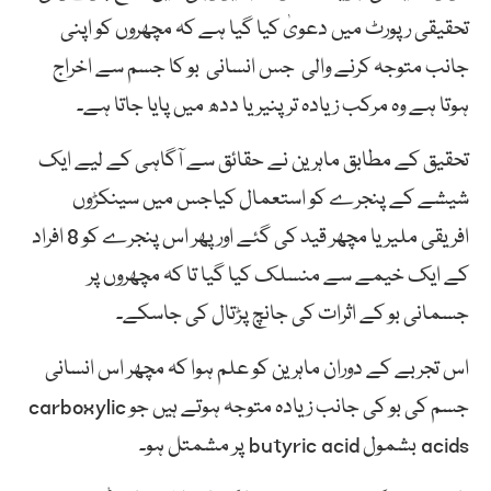
تحقیقی رپورٹ میں دعویٰ کیا گیا ہے کہ مچھروں کو اپنی
جانب متوجہ کرنے والی جس انسانی بو کا جسم سے اخراج
ہوتا ہے وہ مرکب زیادہ تر پنیر یا ددھ میں پایا جاتا ہے۔
تحقیق کے مطابق ماہرین نے حقائق سے آگاہی کے لیے ایک
شیشے کے پنجرے کو استعمال کیاجس میں سینکڑوں
افریقی ملیریا مچھر قید کی گئے اور پھر اس پنجرے کو 8 افراد
کے ایک خیمے سے منسلک کیا گیا تا کہ مچھروں پر
جسمانی بو کے اثرات کی جانچ پڑتال کی جاسکے۔
اس تجربے کے دوران ماہرین کو علم ہوا کہ مچھر اس انسانی
جسم کی بو کی جانب زیادہ متوجہ ہوتے ہیں جو carboxylic
acids بشمول butyric acid پر مشمتل ہو۔