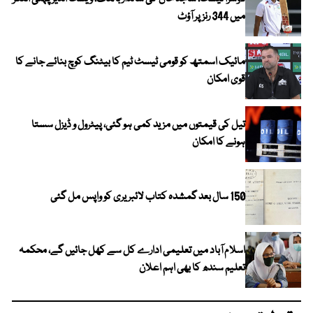
میں 344 رنز پر آؤٹ
مائیک اسمتھ کو قومی ٹیسٹ ٹیم کا بیٹنگ کوچ بنائے جانے کا
قوی امکان
تیل کی قیمتوں میں مزید کمی ہو گئی، پیٹرول و ڈیزل سستا
ہونے کا امکان
150 سال بعد گمشدہ کتاب لائبریری کو واپس مل گئی
اسلام آباد میں تعلیمی ادارے کل سے کھل جائیں گے، محکمہ
تعلیم سندھ کا بھی اہم اعلان