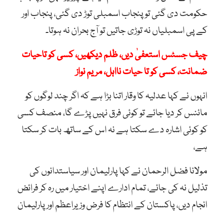
حکومت دی گئی تو پنجاب اسمبلی توڑ دی گئی، پنجاب اور
کے پی اسمبلیاں نہ توڑی جاتیں تو آج بحران نہ ہوتا۔
چیف جسٹس استعفیٰ دیں، ظلم دیکھیں، کسی کو تاحیات
ضمانت، کسی کو تا حیات نااہل، مریم نواز
انہوں نے کہا عدلیہ کا وقار اتنا بڑا ہے کہ اگر چند لوگوں کو
مائنس کر دیا جائے تو کوئی فرق نہیں پڑے گا، منصف کسی
کو کوئی اشارہ دے سکتا ہے نہ اس کے ساتھ بات کر سکتا
ہے،
مولانا فضل الرحمان نے کہا پارلیمان اور سیاستدانوں کی
تذلیل نہ کی جائے، تمام ادارے اپنے اختیار میں رہ کر فرائض
انجام دیں، پاکستان کے انتظام کا فرض وزیراعظم اور پارلیمان