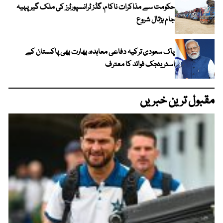
حکومت سے مذاکرات ناکام، گڈز ٹرانسپورٹرز کی ملک گیر پہیہ
جام ہڑتال شروع
پاک سعودی ترکیہ دفاعی معاہدہ، بھارت بھی پاکستان کے
اسٹریٹجک فوائد کا معترف
مقبول ترین خبریں