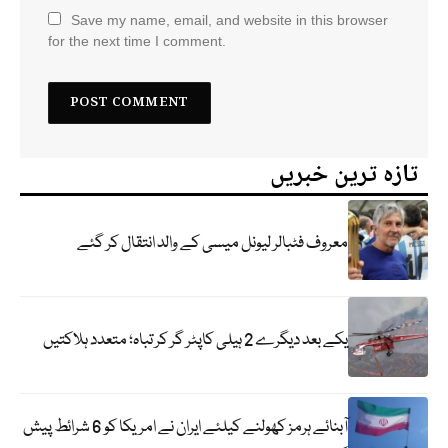
Save my name, email, and website in this browser
for the next time I comment.
تازہ ترین خبریں
معروف فٹبالر لیونل میسی کے والد انتقال کر گئے
یکے بعد دیگرے 2 ہیلی کاپٹر گر کر تباہ؛ متعدد ہلاکتیں
آبنائے ہرمز کھولنے کیلئے ایران نے امریکا کو 6 شرائط پیش