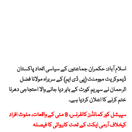
اسلام آباد: حکمران جماعتوں کے سیاسی اتحاد پاکستان
ڈیموکریٹ موومنٹ (پی ڈی ایم) کے سربراہ مولانا فضل
الرحمان نے سپریم کورٹ کے باہر دیا جانے والا احتجاجی دھرنا
ختم کرنے کا اعلان کردیا ہے۔
سپیشل کور کمانڈرز کانفرنس، 9 مئی کے واقعات، ملوث افراد
کیخلاف آرمی ایکٹ کے تحت کارروائی کا فیصلہ