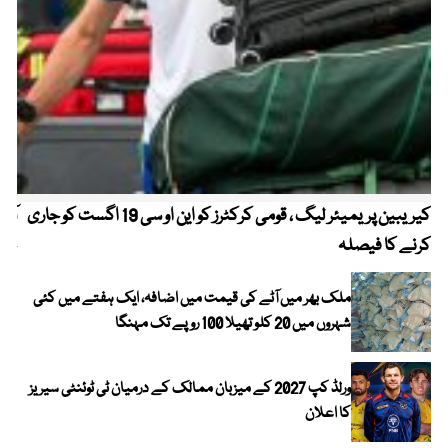
کیریبین پریمیئر لیگ ، قومی کرکٹرز کو این او سی 19 اگست کو جاری
آز
کرنے کا فیصلہ
چھی
ملک بھر میں آٹے کی قیمت میں اضافہ، ایک ہفتے میں کئی
شہروں میں 20 کلو تھیلا 100 روپے تک مہنگا
ورلڈ کپ 2027 کے میزبان ممالک کے درمیان ٹی ٹوئنٹی سیریز
کا اعلان