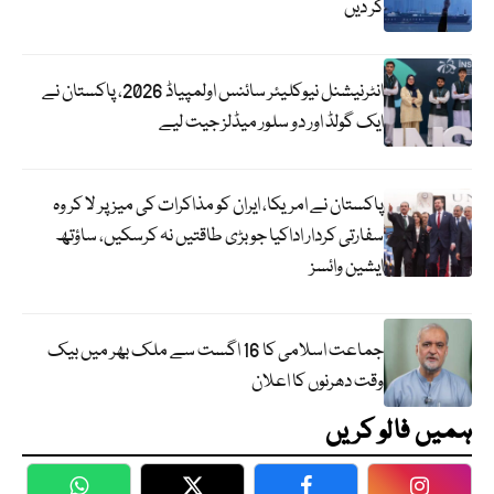
کر دیں
انٹرنیشنل نیوکلیئر سائنس اولمپیاڈ 2026، پاکستان نے
ایک گولڈ اور دو سلور میڈلز جیت لیے
پاکستان نے امریکا، ایران کو مذاکرات کی میز پر لا کر وہ
سفارتی کردار اداکیا جو بڑی طاقتیں نہ کرسکیں، ساؤتھ
ایشین وائسز
جماعت اسلامی کا 16 اگست سے ملک بھر میں بیک
وقت دھرنوں کا اعلان
ہمیں فالو کریں