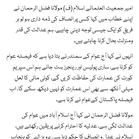
امیر جمعیت العلمائے اسلام (ف) مولانا فضل الرحمان نے
اپنے خطاب میں کہا کسی پر انصاف کی ذمہ داری ہو تو ہر
فریق کو ایک جیسی توجہ دینی چاہیے، ہم عدالت کی قدر
ومنزلت بحال کرنا چاہتے ہیں۔
انہوں نے کہا آج عوام کے سمندر نے بتا دیا ہے کہ فیصلہ عوام
کو کرنا ہے، ساری پولیس اور رینجرز ہٹ جائے ہم اس سپریم
کورٹ کی عمارت کی حفاظت کریں گے، کوئی مائی کا لعل
میلی آنکھ سے بھی اس عمارت کو نہیں دیکھ سکے گا، اب
فیصلہ پاکستان کےعوام نے کرنا ہے۔
مولانا فضل الرحمان نے کہا آج اسلام آباد میں عوام کی
عدالت لگی ہے، عدلیہ کا احترام کرنے پر یقین رکھتے ہیں،
اسلام نے عدل و انصاف کا حکم دیا ہے، پرویز الہیٰ کو پنجاب