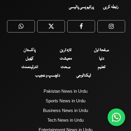
رابطہ کریں
پرائیویسی پالیسی
WhatsApp
Twitter
Facebook
Faceboo
صفحۂ اول
تازہ ترین
پاکستان
دنیا
معیشت
کھیل
تعلیم
صحت
انٹرٹینمنٹ
ٹیکنالوجی
دلچسپ و عجیب
Pakistan News in Urdu
Sports News in Urdu
Business News in Urdu
Tech News in Urdu
Entertainment News in Urdu