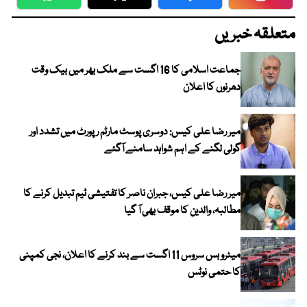
WhatsApp
Twitter
Facebook
Faceboo
متعلقہ خبریں
جماعت اسلامی کا 16 اگست سے ملک بھر میں بیک وقت
دھرنوں کا اعلان
میر رضا علی کیس: دوسری پوسٹ مارٹم رپورٹ میں تشدد اور
گولی لگنے کے اہم شواہد سامنے آگئے
میر رضا علی کیس، جبران ناصر کا تفتیشی ٹیم تبدیل کرنے کا
مطالبہ، والدین کا موقف بھی آ گیا
میٹرو بس سروس 11 اگست سے بند کرنے کا اعلان، نجی کمپنی
کا حتمی نوٹس