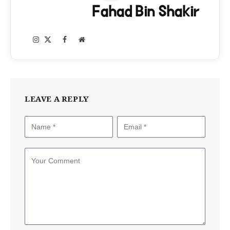
Fahad Bin Shakir
Instagram
Facebook
X
Website
(Twitter)
LEAVE A REPLY