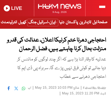
LIVE
9 Aug, 2026
صفحۂ اول
تازہ ترین
پاکستان
دنیا
ایران-اسرائیل جنگ
کھیل
انٹرٹینمنٹ
احتجاجی دھرنا ختم کرنیکا اعلان، عدالت کی قدر و
منزلت بحال کرنا چاہتے ہیں، فضل الرحمان
عدلیہ کا وقار اتنا بڑا ہے کہ اگر چند لوگوں کو مائنس کر
دیا جائے تو کوئی فرق نہیں پڑے گا، سربراہ پی ڈی ایم کا
احتجاجی دھرنے سے خطاب
|
شائع
|
اپ
May 15, 2023 10:03 PM
Fahad Bin Shakir
ڈیٹ
|
May 15, 2023 11:20 PM