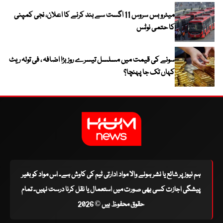
میٹرو بس سروس 11 اگست سے بند کرنے کا اعلان، نجی کمپنی
کا حتمی نوٹس
سونے کی قیمت میں مسلسل تیسرے روز بڑا اضافہ ، فی تولہ ریٹ
کہاں تک جا پہنچا؟
ہم نیوز پر شائع یا نشر ہونے والا مواد ادارتی ٹیم کی کاوش ہے۔ اس مواد کو بغیر
پیشگی اجازت کسی بھی صورت میں استعمال یا نقل کرنا درست نہیں۔ تمام
حقوق محفوظ ہیں © 2026