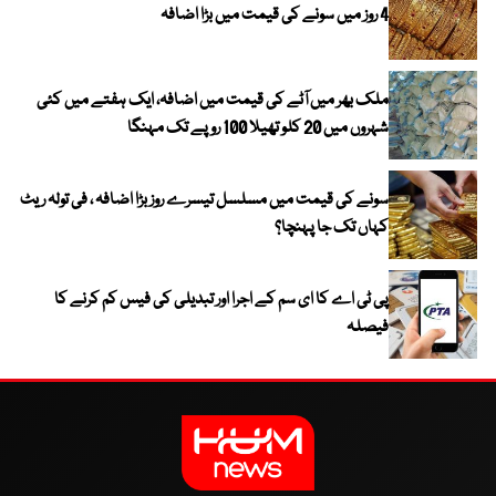
4 روز میں سونے کی قیمت میں بڑا اضافہ
ملک بھر میں آٹے کی قیمت میں اضافہ، ایک ہفتے میں کئی
شہروں میں 20 کلو تھیلا 100 روپے تک مہنگا
سونے کی قیمت میں مسلسل تیسرے روز بڑا اضافہ ، فی تولہ ریٹ
کہاں تک جا پہنچا؟
پی ٹی اے کا ای سم کے اجرا اور تبدیلی کی فیس کم کرنے کا
فیصلہ