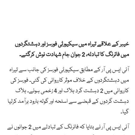
خیبر کے علاقے تیراہ میں سیکیورٹی فورسز اور دہشتگردوں
میں فائرنگ کا تبادلہ، 2 جوان جام شہادت نوش کرگئے۔
آئی ایس پی آر کے مطابق سیکیورٹی فورسز کی جانب سے تیراہ
میں دہشتگردوں کے خلاف موثر کارروائی کی گئی۔ فورسز کی
کارروائی میں 2 دہشت گرد ہلاک اور 4 زخمی ہوئے۔ ہلاک
دہشت گردوں کے قبضے سے اسلحہ اور گولہ بارود برآمد کرلیا
گیا۔
آئی ایس پی آر نے بتایا کہ فائرنگ کے تبادلے میں 2 جوانوں نے