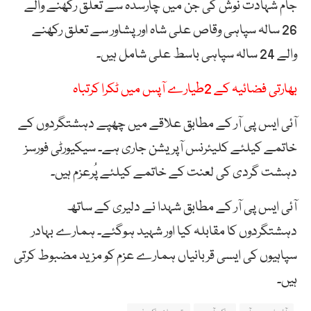
جام شہادت نوش کی جن میں چارسدہ سے تعلق رکھنے والے
26 سالہ سپاہی وقاص علی شاہ اور پشاور سے تعلق رکھنے
والے 24 سالہ سپاہی باسط علی شامل ہیں۔
بھارتی فضائیہ کے 2طیارے آپس میں ٹکرا کرتباہ
آئی ایس پی آر کے مطابق علاقے میں چھپے دہشتگردوں کے
خاتمے کیلئے کلیئرنس آپریشن جاری ہے۔ سیکیورٹی فورسز
دہشت گردی کی لعنت کے خاتمے کیلئے پُرعزم ہیں۔
آئی ایس پی آر کے مطابق شہدا نے دلیری کے ساتھ
دہشتگردوں کا مقابلہ کیا اور شہید ہوگئے۔ ہمارے بہادر
سپاہیوں کی ایسی قربانیاں ہمارے عزم کو مزید مضبوط کرتی
ہیں۔