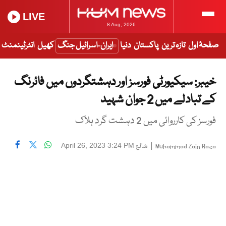
LIVE
8 Aug, 2026
صفحۂ اول
تازہ ترین
پاکستان
دنیا
ایران-اسرائیل جنگ
کھیل
انٹرٹینمنٹ
خیبر: سیکیورٹی فورسز اور دہشتگردوں میں فائرنگ
کے تبادلے میں 2 جوان شہید
فورسز کی کارروائی میں 2 دہشت گرد ہلاک
|
شائع
April 26, 2023 3:24 PM
Muhammad Zain Raza