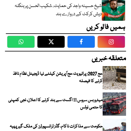
شیخ حسینہ واجد کی حمایت، شکیب الحسن پر بنگلہ
دیش کرکٹ کے دروازے بند
ہمیں فالو کریں
WhatsApp
Twitter
Facebook
Faceboo
متعلقہ خبریں
حج 2027: پرائیویٹ حج آپریشن کیلئے نیا ڈیجیٹل نظام نافذ
کرنے کا فیصلہ
میٹرو بس سروس 11 اگست سے بند کرنے کا اعلان، نجی کمپنی
کا حتمی نوٹس
حکومت سے مذاکرات ناکام، گڈز ٹرانسپورٹرز کی ملک گیر پہیہ