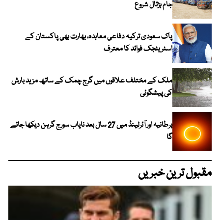
جام ہڑتال شروع
پاک سعودی ترکیہ دفاعی معاہدہ، بھارت بھی پاکستان کے
اسٹریٹجک فوائد کا معترف
ملک کے مختلف علاقوں میں گرج چمک کے ساتھ مزید بارش
کی پیشگوئی
برطانیہ اور آئرلینڈ میں 27 سال بعد نایاب سورج گرہن دیکھا جائے
گا
مقبول ترین خبریں