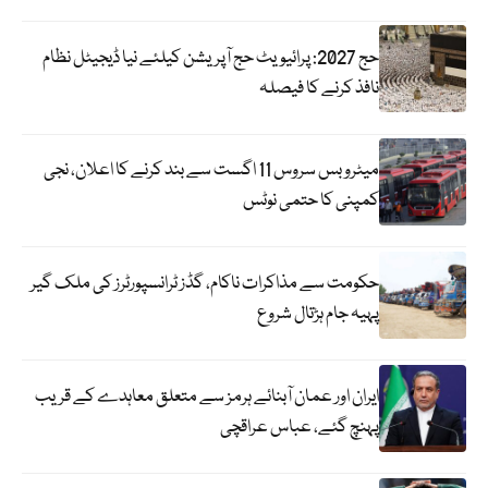
حج 2027: پرائیویٹ حج آپریشن کیلئے نیا ڈیجیٹل نظام
نافذ کرنے کا فیصلہ
میٹرو بس سروس 11 اگست سے بند کرنے کا اعلان، نجی
کمپنی کا حتمی نوٹس
حکومت سے مذاکرات ناکام، گڈز ٹرانسپورٹرز کی ملک گیر
پہیہ جام ہڑتال شروع
ایران اور عمان آبنائے ہرمز سے متعلق معاہدے کے قریب
پہنچ گئے، عباس عراقچی