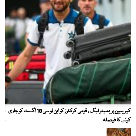
کیریبین پریمیئر لیگ ، قومی کرکٹرز کو این او سی 19 اگست کو جاری
آز
کرنے کا فیصلہ
چھی