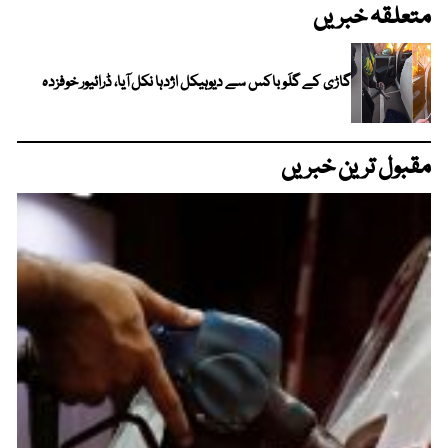
متعلقہ خبریں
گاڑی کے گلَو باکس سے دیوہیکل اژدہا نکل آیا، ڈرائیور خوفزدہ
مقبول ترین خبریں