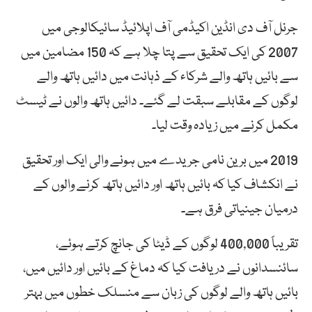
جرنل آف دی انڈین اکیڈمی آف اپلائیڈ سائیکالوجی میں
2007 کی ایک تحقیق سے پتا چلا ہے کہ 150 مضامین میں
سے بائیں ہاتھ والے شرکاء کے ذہانت میں دائیں ہاتھ والے
لوگوں کے مقابلے سبقت لے گئے۔ دائیں ہاتھ والوں نے ٹیسٹ
مکمل کرنے میں زیادہ وقت لیا۔
2019 میں برین نامی جریدے میں ہونے والی ایک اور تحقیق
نے انکشاف کیا کہ بائیں ہاتھ اور دائیں ہاتھ کرنے والوں کے
درمیان جینیاتی فرق ہے۔
تقریباً 400,000 لوگوں کے ڈیٹا کی جانچ کرتے ہوئے،
سائنسدانوں نے دریافت کیا کہ دماغ کے بائیں اور دائیں میں،
بائیں ہاتھ والے لوگوں کی زبان سے منسلک خطوں میں بہتر