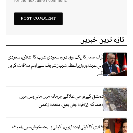
for the next time I comment.
تازہ ترین خبریں
ترک صدر کا ایک روزہ دورہ سعودی عرب کا اعلان، سعودی
ولی عہد اور وزیراعظم شہباز شریف سے اہم ملاقات کریں
گے
دمشق کے نواحی علاقے جرمانہ میں منی بس میں
دھماکہ، 2 افراد جاں بحق، متعدد زخمی
شادی کا کوئی ارادہ نہیں، اکیلی بے حد خوش ہوں، امیشا