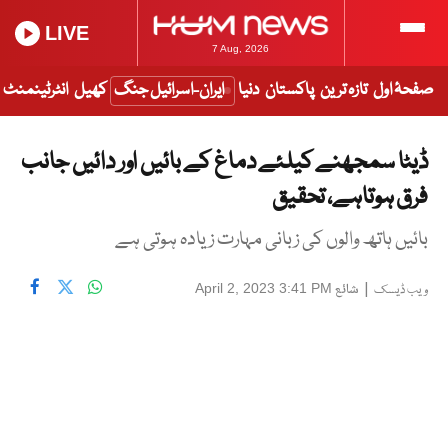
LIVE
7 Aug, 2026
صفحۂ اول
تازہ ترین
پاکستان
دنیا
ایران-اسرائیل جنگ
کھیل
انٹرٹینمنٹ
ڈیٹا سمجھنے کیلئے دماغ کے بائیں اور دائیں جانب
فرق ہوتاہے، تحقیق
بائیں ہاتھ والوں کی زبانی مہارت زیادہ ہوتی ہے
|
شائع
April 2, 2023 3:41 PM
ویب ڈیسک