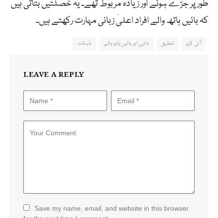
طور پر جڑے ہوئے اور زیادہ مربوط تھے۔ یہ خصلتیں بتاتی ہیں
کہ بائیں ہاتھ والے افراد اعلیٰ زبانی مہارت رکھتے ہیں۔
آئی کیو
تحقیق
دائیں اور بائیں بازو والے
ذہانت
LEAVE A REPLY
Save my name, email, and website in this browser