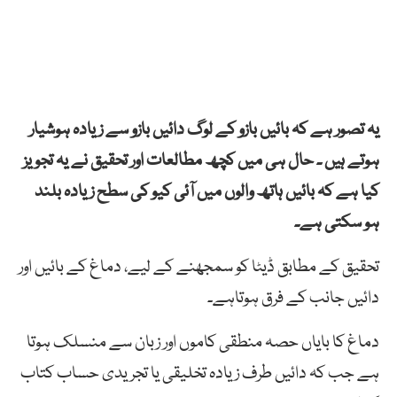
یہ تصور ہے کہ بائیں بازو کے لوگ دائیں بازو سے زیادہ ہوشیار
ہوتے ہیں ۔ حال ہی میں کچھ مطالعات اور تحقیق نے یہ تجویز
کیا ہے کہ بائیں ہاتھ والوں میں آئی کیو کی سطح زیادہ بلند
ہو سکتی ہے۔
تحقیق کے مطابق ڈیٹا کو سمجھنے کے لیے، دماغ کے بائیں اور
دائیں جانب کے فرق ہوتاہے۔
دماغ کا بایاں حصہ منطقی کاموں اور زبان سے منسلک ہوتا
ہے جب کہ دائیں طرف زیادہ تخلیقی یا تجریدی حساب کتاب