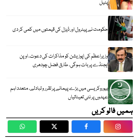
پٹیل
حکومت نے پیٹرول اور ڈیزل کی قیمتوں میں کمی کر دی
وزیراعظم کی اپوزیشن کو مذاکرات کی دعوت، اوپن
ایجنڈے پر بات ہوگی، طارق فضل چودھری
بیوروکریسی میں بڑے پیمانے پر تقرر و تبادلے، متعدد اہم
عہدوں پر نئی تعیناتیاں
ہمیں فالو کریں
WhatsApp
Twitter
Facebook
Faceboo