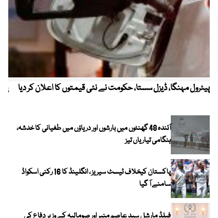
پیٹرول مہنگا، ڈیزل سستا، حکومت نے نئی قیمتوں کا اعلان کر دیا
پنج
آئندہ 48 گھنٹوں میں بارشوں اور دریاؤں میں طغیانی کا خدشہ،
ہنگامی تیاریاں تیز
پاکستان کیخلاف ٹیسٹ سیریز ، انگلینڈ کا 16 رکنی اسکواڈ
سامنے آ گیا
فیلڈ مارشل سید عاصم منیر اور صومالیہ کے وزیر دفاع کی