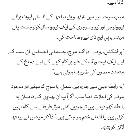
کرتا ہے۔
مینہاسیٹ، نیو میں نارتھ ویل ہیلتھ کے انسٹی ٹیوٹ برائے
نیورولوجی اور نیورو سرجری کے ایک نیورو سائیکولوجسٹ پال
میٹس، پی ایچ ڈی نے وضاحت کی۔
“ہر فنکشن، رویے، ادراک، مزاج، جسمانی احساس، ان سب کے
لیے ایک نیٹ ورک کے طور پر کام کرنے کے لیے دماغ کے
متعدد حصوں کی ضرورت ہوتی ہے،”
“یہ رابطہ وہی ہے جو رویے، عمل، یا سوچ کو ہونے اور موجود
ہونے کی اجازت دیتا ہے۔ اگر آپ ان چیزوں کے درمیان یہ
رابطہ کھو دیتے ہیں تو چیزیں اتنی موثر طریقے سے کام نہیں
کرتی ہیں، یا افعال ختم ہو جاتے ہیں،” ڈاکٹر میٹس نے ہیلتھ
لائن کو بتایا۔