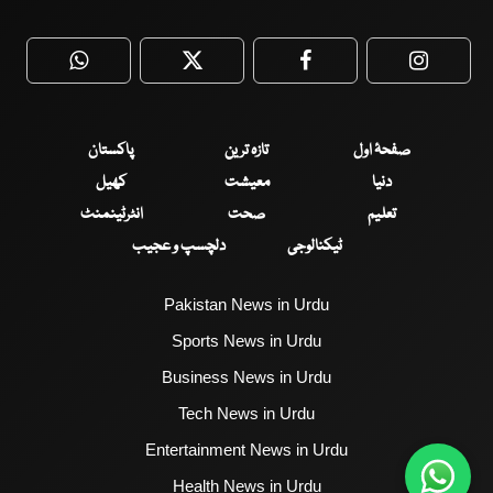
WhatsApp
Twitter
Facebook
Faceboo
صفحۂ اول
تازہ ترین
پاکستان
دنیا
معیشت
کھیل
تعلیم
صحت
انٹرٹینمنٹ
ٹیکنالوجی
دلچسپ و عجیب
Pakistan News in Urdu
Sports News in Urdu
Business News in Urdu
Tech News in Urdu
Entertainment News in Urdu
Health News in Urdu