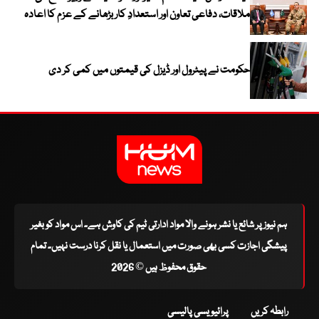
ملاقات، دفاعی تعاون اور استعدادِ کار بڑھانے کے عزم کا اعادہ
حکومت نے پیٹرول اور ڈیزل کی قیمتوں میں کمی کر دی
ہم نیوز پر شائع یا نشر ہونے والا مواد ادارتی ٹیم کی کاوش ہے۔ اس مواد کو بغیر
پیشگی اجازت کسی بھی صورت میں استعمال یا نقل کرنا درست نہیں۔ تمام
حقوق محفوظ ہیں © 2026
رابطہ کریں
پرائیویسی پالیسی