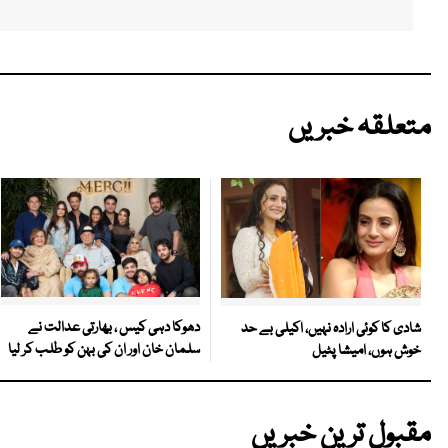
متعلقہ خبریں
دھوکا دہی کیس ، بھارتی عدالت نے
شادی کا کوئی ارادہ نہیں، اکیلی بے حد
سلمان خان اور ان کی بہن کو طلب کر لیا
خوش ہوں، امیشا پٹیل
مقبول ترین خبریں