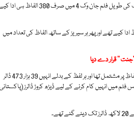
لیکن لوگوں کو شاید یہ معلوم نہیں کہ انہوں نے 169 منٹ کی طویل فلم جان وک 4 میں صرف 380 الفاظ ہی ادا 
وز نے جان وک سیریز کی پہلی فلم میں 484 الفاظ ادا کیے تھے اور پھر ہر سیریز کے ساتھ الفاظ کی تعداد میں
جنت ‘‘ قرار دے دیا
اب آنے والی نئی فلم میں ان کا طویل ترین ڈائیلاگ 14 الفاظ پر مشتمل تھا اور ہر لفظ کے بدلے انہیں 39 ہزار 473 ڈالر
ہ ملا۔ یعنی اس فلم میں انہیں کام کرنے کے لیے ڈیڑھ کروڑ ڈالرز (پاکستانی
ھے۔