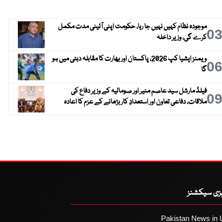
موجودہ نظام کہیں نہیں جا رہا، حکومت اپنی آئینی مدت مکمل
0
کرے گی، وزیر داخلہ
ویمنز ایشیا کپ 2026، پاکستان اور بھارت کا مقابلہ دبئی میں ہو
0
گا
فیلڈ مارشل سید عاصم منیر اور صومالیہ کے وزیر دفاع کی
0
ملاقات، دفاعی تعاون اور استعدادِ کار بڑھانے کے عزم کا اعادہ
یزی سیکشنز
Pakistan News in 