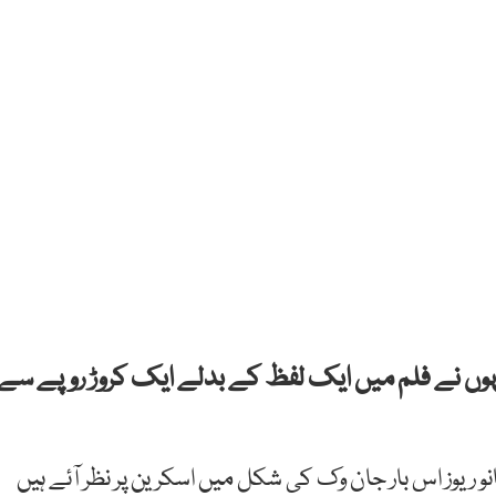
 انہوں نے فلم میں ایک لفظ کے بدلے ایک کروڑ روپے سے
و ریوز اس بار جان وک کی شکل میں اسکرین پر نظر آئے ہیں