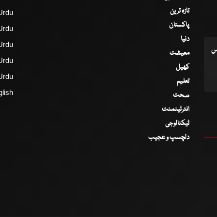
تازہ ترین
Urdu
پاکستان
Urdu
دنیا
Urdu
اس
معیشت
Urdu
کھیل
Urdu
تعلیم
lish
صحت
انٹرٹینمنٹ
ٹیکنالوجی
دلچسپ و عجیب