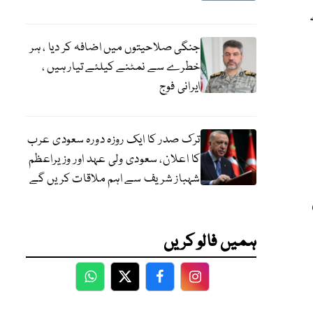
کیے
جنگی صلاحیتوں میں اضافہ کر دیا ، ہر
خطرے سے نمٹنے کیلئے تیار ہیں ،
ایرانی فوج
ترک صدر کا ایک روزہ دورہ سعودی عرب
کا اعلان، سعودی ولی عہد اور وزیراعظم
شہباز شریف سے اہم ملاقات کریں گے
ہمیں فالو کریں
WhatsApp
Twitter
Facebook
Facebook