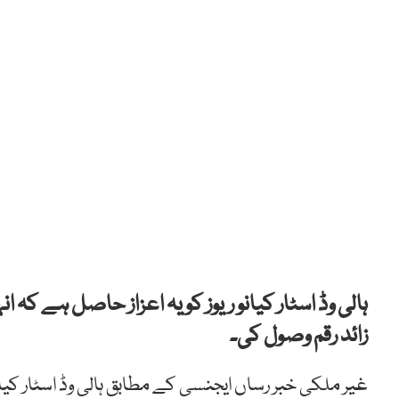
ہالی وڈ اسٹار کیانو ریوز کو یہ اعزاز حاصل ہے کہ
زائد رقم وصول کی۔
غیر ملکی خبر رساں ایجنسی کے مطابق ہالی وڈ اسٹار کیان