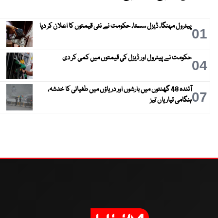
پیٹرول مہنگا، ڈیزل سستا، حکومت نے نئی قیمتوں کا اعلان کر دیا
01
حکومت نے پیٹرول اور ڈیزل کی قیمتوں میں کمی کر دی
04
آئندہ 48 گھنٹوں میں بارشوں اور دریاؤں میں طغیانی کا خدشہ،
07
ہنگامی تیاریاں تیز