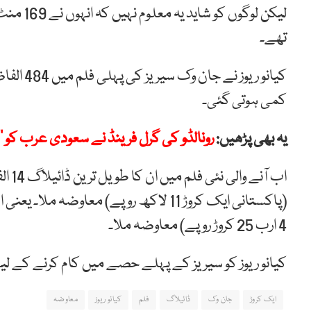
تھے۔
کیانو ری
کمی ہوتی گئی۔
یہ بھی پڑھیں:
رونالڈو کی گرل فرینڈ نے سعودی عرب کو ’’
(پاکستانی ایک کروڑ 11 لاکھ روپے) معاوض
4 ارب 25 کروڑ روپے) معاوضہ ملا۔
کیانو ریوز کو سیریز کے پہلے حصے میں کام کرنے کے لیے 20 لاکھ ڈالرز تک دیئے گئے ت
ایک کروڑ
جان وک
ڈائیلاگ
فلم
کیانو ریوز
معاوضہ