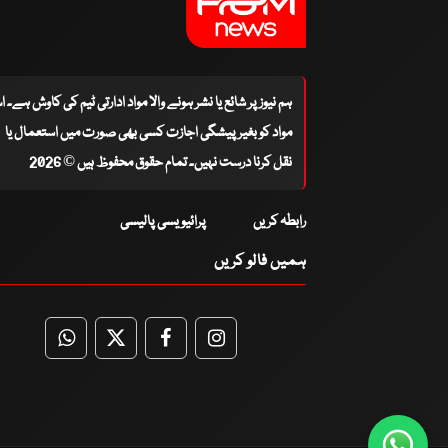
ہم نیوز پر شائع یا نشر ہونے والا مواد ادارتی ٹیم کی کاوش ہے۔ 
مواد کو بغیر پیشگی اجازت کسی بھی صورت میں استعمال یا
نقل کرنا درست نہیں۔ تمام حقوق محفوظ ہیں © 2026
رابطہ کریں
پرائیویسی پالیسی
ہمیں فالو کریں
WhatsApp
Twitter
Facebook
Facebook