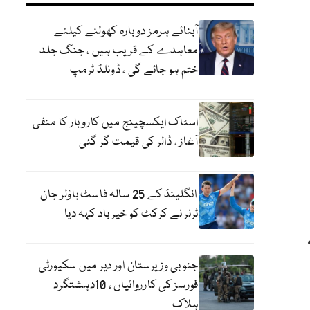
آبنائے ہرمز دوبارہ کھولنے کیلئے
معاہدے کے قریب ہیں ، جنگ جلد
ختم ہو جائے گی ، ڈونلڈ ٹرمپ
اسٹاک ایکسچینج میں کاروبار کا منفی
آغاز ، ڈالر کی قیمت گر گئی
انگلینڈ کے 25 سالہ فاسٹ باؤلر جان
ٹرنر نے کرکٹ کو خیر باد کہہ دیا
جنوبی وزیرستان اور دیر میں سکیورٹی
فورسز کی کارروائیاں ، 10دہشتگرد
ہلاک