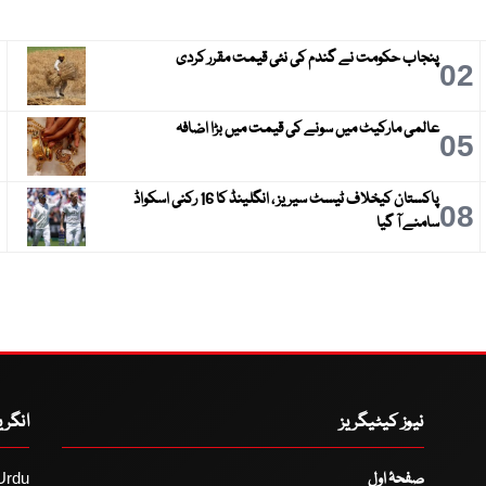
پنجاب حکومت نے گندم کی نئی قیمت مقرر کردی
3
02
عالمی مارکیٹ میں سونے کی قیمت میں بڑا اضافہ
6
05
پاکستان کیخلاف ٹیسٹ سیریز ، انگلینڈ کا 16 رکنی اسکواڈ
9
08
سامنے آ گیا
نیوز کیٹیگریز
انگر
صفحۂ اول
Urdu