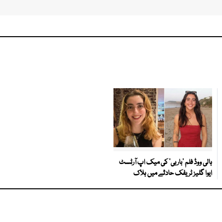
ہالی ووڈ فلم ’باربی‘ کی میک اپ آرٹسٹ
ایوا گلیز ٹریفک حادثے میں ہلاک