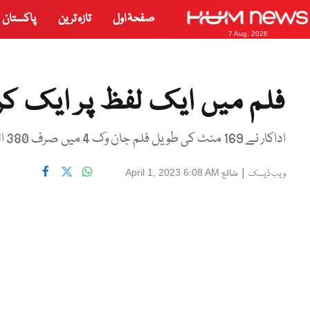
صفحۂ اول
تازہ ترین
پاکستان
7 Aug, 2026
فلم میں ایک لفظ پر ایک کروڑ
اداکار نے 169 منٹ کی طویل فلم جان وک 4 میں صرف 380 الفاظ ہی ادا کیے تھے۔
|
شائع
April 1, 2023 6:08 AM
ویب ڈیسک