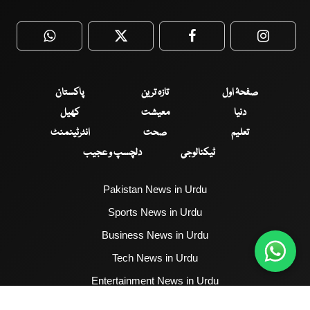
WhatsApp
Twitter
Facebook
Faceboo
صفحۂ اول
تازہ ترین
پاکستان
دنیا
معیشت
کھیل
تعلیم
صحت
انٹرٹینمنٹ
ٹیکنالوجی
دلچسپ و عجیب
Pakistan News in Urdu
Sports News in Urdu
Business News in Urdu
Tech News in Urdu
Entertainment News in Urdu
Health News in Urdu