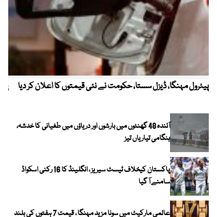
پیٹرول مہنگا، ڈیزل سستا، حکومت نے نئی قیمتوں کا اعلان کر دیا
پنج
آئندہ 48 گھنٹوں میں بارشوں اور دریاؤں میں طغیانی کا خدشہ،
ہنگامی تیاریاں تیز
پاکستان کیخلاف ٹیسٹ سیریز ، انگلینڈ کا 16 رکنی اسکواڈ
سامنے آ گیا
عالمی مارکیٹ میں سونا مزید مہنگا ، قیمت 7 ہفتوں کی بلند