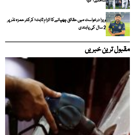
سامنے آ گیا
ویزا درخواست میں حقائق چھپانےکا الزام ثابت؛ کرکٹر حمزہ نذر پر
2 سال کی پابندی
مقبول ترین خبریں