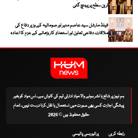
ترین سطح پر پہنچ گئی
فیلڈ مارشل سید عاصم منیر اور صومالیہ کے وزیر دفاع کی
ملاقات، دفاعی تعاون اور استعدادِ کار بڑھانے کے عزم کا اعادہ
ہم نیوز پر شائع یا نشر ہونے والا مواد ادارتی ٹیم کی کاوش ہے۔ اس مواد کو بغیر
پیشگی اجازت کسی بھی صورت میں استعمال یا نقل کرنا درست نہیں۔ تمام
حقوق محفوظ ہیں © 2026
رابطہ کریں
پرائیویسی پالیسی