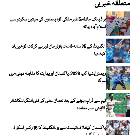
متعلقہ خبریں
براڈ پیک حادثہ،5غیر ملکی کوہ پیماؤں کی میتیں سکردو سے
اسلام آباد روانہ
انگلینڈ کے 25 سالہ فاسٹ باؤلر جان ٹرنر نے کرکٹ کو خیر باد
کہہ دیا
ویمنز ایشیا کپ 2026، پاکستان اور بھارت کا مقابلہ دبئی میں
ہو گا
ٹیم سے ڈراپ ہونے کے بعد نعمان علی کی نئی اننگز، لنکاشائر
کاؤنٹی سے معاہدہ
پاکستان کیخلاف ٹیسٹ سیریز ، انگلینڈ کا 16 رکنی اسکواڈ