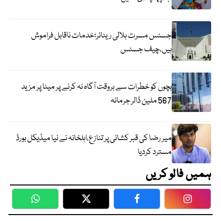
جسٹس مسرت ہلالی ریٹائر؛خدمات ناقابل فراموش
ہیں،چیف جسٹس
بچوں کو خطرات سے بروقت آگاہ نہ کرنے پر میٹا پر مزید
567 ملین ڈالر جرمانہ
میر رضا کی قبر کشائی پر تنازع،اہلخانہ نے نیا میڈیکل بورڈ
مسترد کردیا
ہمیں فالو کریں
WhatsApp
Twitter
Facebook
Faceboo