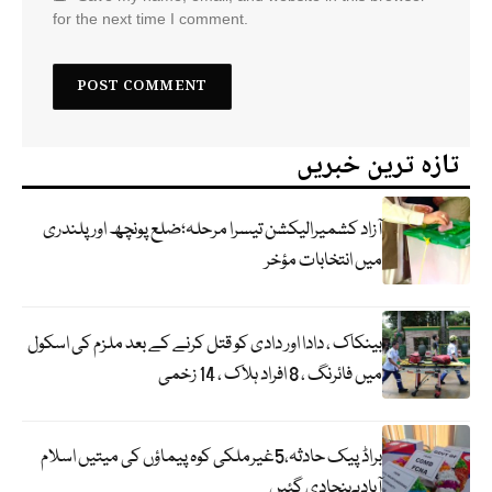
for the next time I comment.
تازہ ترین خبریں
آزاد کشمیرالیکشن تیسرا مرحلہ؛ضلع پونچھ اور پلندری
میں انتخابات مؤخر
بینکاک ، دادا اور دادی کو قتل کرنے کے بعد ملزم کی اسکول
میں فائرنگ ، 8 افراد ہلاک ، 14 زخمی
براڈ پیک حادثہ،5غیرملکی کوہ پیماؤں کی میتیں اسلام
آبادپہنچادی گئیں