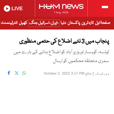
LIVE
7 Aug, 2026
صفحۂ اول
تازہ ترین
پاکستان
دنیا
ایران-اسرائیل جنگ
کھیل
انٹرٹینمنٹ
پنجاب میں 3 نئے اضلاع کی حتمی منظوری
تونسہ، کوہسار اور وزیر آباد کو اضلاع بنانے کے بارے میں
سمری متعلقہ محکموں کو ارسال
|
شائع
October 2, 2022 3:17 PM
ویب ڈیسک