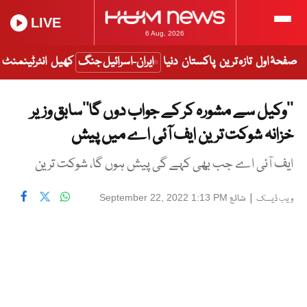
LIVE
6 Aug, 2026
صفحۂ اول
تازہ ترین
پاکستان
دنیا
ایران-اسرائیل جنگ
کھیل
انٹرٹینمنٹ
’’وکیل سے مشورہ کر کے جواب دوں گا’’سابق وزیر
خزانہ شوکت ترین ایف آئی اے میں پیش
ایف آئی اے جب بھی کہے گی پیش ہوں گا، شوکت ترین
|
شائع
September 22, 2022 1:13 PM
ویب ڈیسک