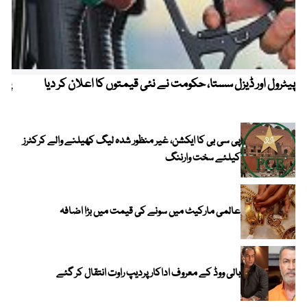
پیٹرول اور ڈیزل سستا، حکومت نے نئی قیمتوں کا اعلان کر دیا
پیٹ
پی سی بی کا ایکشن، غیر منظور شدہ لیگ کھیلنے والے کرکٹرز
کیلئے سخت وارننگ
عالمی مارکیٹ میں سونے کی قیمت میں بڑا اضافہ
بالی ووڈ کے معروف اداکار پردیپ راوت انتقال کر گئے