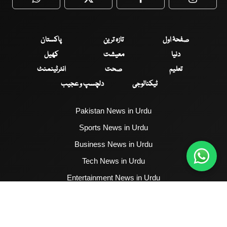
WhatsApp
Twitter
Facebook
Faceboo
صفحۂ اول
تازہ ترین
پاکستان
دنیا
معیشت
کھیل
تعلیم
صحت
انٹرٹینمنٹ
ٹیکنالوجی
دلچسپ و عجیب
Pakistan News in Urdu
Sports News in Urdu
Business News in Urdu
Tech News in Urdu
Entertainment News in Urdu
Health News in Urdu
Hum News English