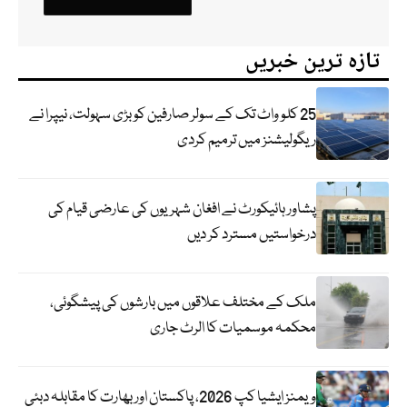
تازہ ترین خبریں
25 کلو واٹ تک کے سولر صارفین کو بڑی سہولت، نیپرا نے
ریگولیشنز میں ترمیم کردی
پشاور ہائیکورٹ نے افغان شہریوں کی عارضی قیام کی
درخواستیں مسترد کر دیں
ملک کے مختلف علاقوں میں بارشوں کی پیشگوئی،
محکمہ موسمیات کا الرٹ جاری
ویمنز ایشیا کپ 2026، پاکستان اور بھارت کا مقابلہ دبئی