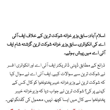
اسلام آباد: سابق وزیر خزانہ شوکت ترین کے خلاف ایف آئی
اے کی انکوائری، سابق وزیر خزانہ شوکت ترین گزشتہ شام ایف
آئی اے میں پیش ہوئے۔
ذرائع کے مطابق ڈپٹی ڈائریکٹر ایف آئی اے اور انکوائری ا فسر
نے شوکت ترین سے سوالات کیے، ایف آئی اے نے سوال کیا
کہ شوکت ترین نے وزیرخزانہ خیبر پختونخوا کو کال کس کے
کہنے پر کی؟ شوکت ترین نے جواب دیا کہ وزیرخزانہ خیبر
پختونخوا سے کال میں ایسا کچھ نہیں، معمول کی گفتگو تھی۔