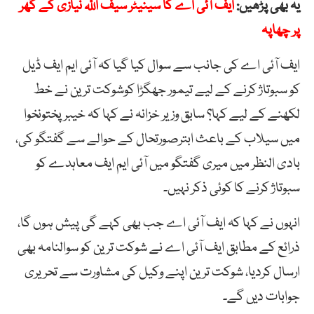
یہ بھی پڑھیں:
ایف آئی اے کا سینیٹر سیف اللہ نیازی کے گھر
پر چھاپہ
ایف آئی اے کی جانب سے سوال کیا گیا کہ آئی ایم ایف ڈیل
کو سبوتاژ کرنے کے لیے تیمور جھگڑا کوشوکت ترین نے خط
لکھنے کے لیے کہا؟ سابق وزیر خزانہ نے کہا کہ خیبر پختونخوا
میں سیلاب کے باعث ابترصورتحال کے حوالے سے گفتگو کی،
بادی النظر میں میری گفتگو میں آئی ایم ایف معاہدے کو
سبوتاژ کرنے کا کوئی ذکر نہیں۔
انہوں نے کہا کہ ایف آئی اے جب بھی کہے گی پیش ہوں گا،
ذرائع کے مطابق ایف آئی اے نے شوکت ترین کو سوالنامہ بھی
ارسال کردیا، شوکت ترین اپنے وکیل کی مشاورت سے تحریری
جوابات دیں گے۔