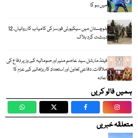
میں ہو گا
بلوچستان میں سیکیورٹی فورسز کی کامیاب کارروائیاں، 12
دہشت گرد ہلاک
فیلڈ مارشل سید عاصم منیر اور صومالیہ کے وزیر دفاع کی
ملاقات، دفاعی تعاون اور استعدادِ کار بڑھانے کے عزم کا
اعادہ
ہمیں فالو کریں
WhatsApp
Twitter
Facebook
Faceboo
متعلقہ خبریں