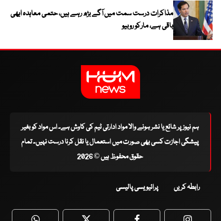
مذاکرات درست سمت میں آگے بڑھ رہے ہیں، حتمی معاہدہ ابھی
باقی ہے، مارکو روبیو
ہم نیوز پر شائع یا نشر ہونے والا مواد ادارتی ٹیم کی کاوش ہے۔ اس مواد کو بغیر
پیشگی اجازت کسی بھی صورت میں استعمال یا نقل کرنا درست نہیں۔ تمام
حقوق محفوظ ہیں © 2026
رابطہ کریں
پرائیویسی پالیسی