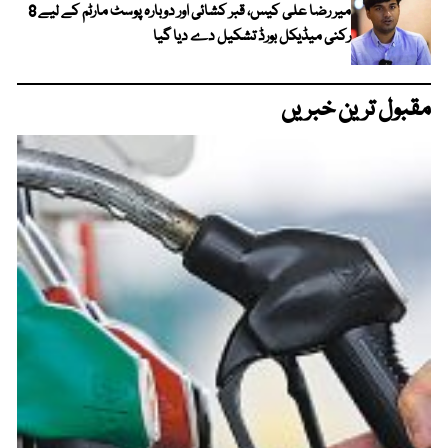
میر رضا علی کیس، قبر کشائی اور دوبارہ پوسٹ مارٹم کے لیے 8
رکنی میڈیکل بورڈ تشکیل دے دیا گیا
مقبول ترین خبریں