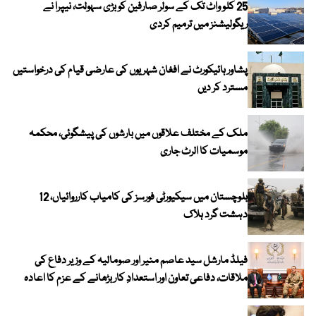
25 کلو واٹ تک کے سولر صارفین کو بڑی سہولت، نیپرا نے
ریگولیشنز میں ترمیم کردی
پشاور ہائیکورٹ نے افغان شہریوں کی عارضی قیام کی درخواستیں
مسترد کر دیں
ملک کے مختلف علاقوں میں بارشوں کی پیشگوئی، محکمہ
موسمیات کا الرٹ جاری
بلوچستان میں سیکیورٹی فورسز کی کامیاب کارروائیاں، 12
دہشت گرد ہلاک
فیلڈ مارشل سید عاصم منیر اور صومالیہ کے وزیر دفاع کی
ملاقات، دفاعی تعاون اور استعدادِ کار بڑھانے کے عزم کا اعادہ