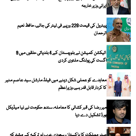
ایرانی وزیر خارجہ
پیٹرول کی قیمت 228 روپے فی لیٹر کی جائے، حافظ نعیم
الرحمان
الیکشن کمیشن نے بلوچستان کے 4 بلدیاتی حلقوں میں 9
اگست کی پولنگ ملتوی کردی
معاہدے کو عملی شکل دینے میں فیلڈ مارشل سید عاصم منیر
کا کردار قابل قدر ہے، وزیراعظم
میر رضا کی قبر کشائی کا معاملہ، سندھ حکومت نے نیا میڈیکل
بورڈ تشکیل دے دیا
صدر مملکت کا پاکستان، سعودی عرب اور ترکیہ کے مشترکہ