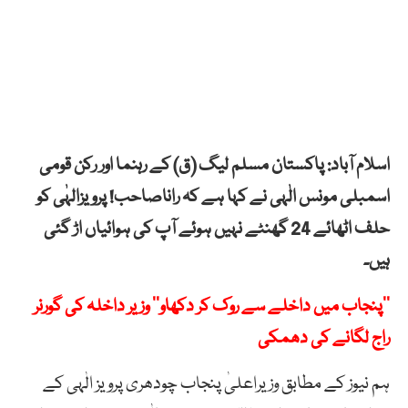
اسلام آباد: پاکستان مسلم لیگ (ق) کے رہنما اور رکن قومی
اسمبلی مونس الٰہی نے کہا ہے کہ راناصاحب! پرویزالہٰی کو
حلف اٹھائے 24 گھنٹے نہیں ہوئے آپ کی ہوائیاں اڑ گئی
ہیں۔
’’پنجاب میں داخلے سے روک کر دکھاو’’ وزیر داخلہ کی گورنر
راج لگانے کی دھمکی
ہم نیوز کے مطابق وزیراعلیٰ پنجاب چودھری پرویز الٰہی کے