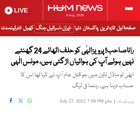
LIVE
8 Aug, 2026
صفحۂ اول
تازہ ترین
پاکستان
دنیا
ایران-اسرائیل جنگ
کھیل
انٹرٹینمنٹ
راناصاحب! پرویزالہٰی کو حلف اٹھائے 24 گھنٹے
نہیں ہوئے آپ کی ہوائیاں اڑ گئی ہیں، مونس الٰہی
ابھی تو ماڈل ٹاؤن میں جو قتل عام آپ نے کیا تھا اس کا
حساب دینا ہے، رہنما ق لیگ
|
شائع
July 27, 2022 7:58 PM
ویب ڈیسک