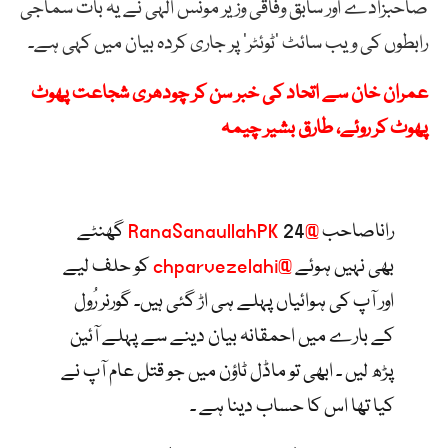
صاحبزادے اور سابق وفاقی وزیر مونس الٰہی نے یہ بات سماجی
رابطوں کی ویب سائٹ ’ٹوئٹر‘ پر جاری کردہ بیان میں کہی ہے۔
عمران خان سے اتحاد کی خبر سن کر چودھری شجاعت پھوٹ
پھوٹ کر روئے، طارق بشیر چیمہ
راناصاحب
@RanaSanaullahPK
24 گھنٹے
بھی نہیں ہوئے
@chparvezelahi
کو حلف لیے
اور آپ کی ہوائیاں پہلے ہی اڑ گئی ہیں۔ گورنر رُول
کے بارے میں احمقانہ بیان دینے سے پہلے آئین
پڑھ لیں ۔ ابھی تو ماڈل ٹاؤن میں جو قتل عام آپ نے
کیا تھا اس کا حساب دینا ہے ۔