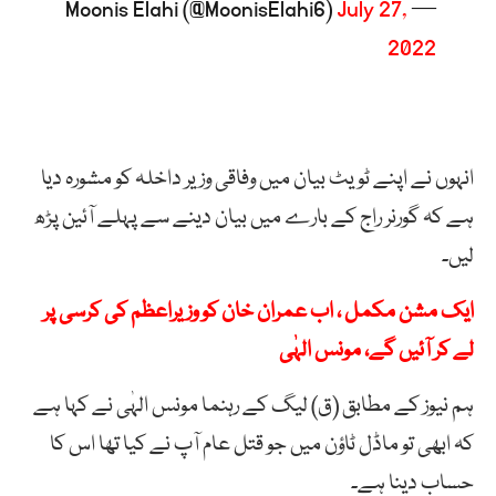
July 27,
— Moonis Elahi (@MoonisElahi6)
2022
انہوں نے اپنے ٹویٹ بیان میں وفاقی وزیر داخلہ کو مشورہ دیا
ہے کہ گورنر راج کے بارے میں بیان دینے سے پہلے آئین پڑھ
لیں۔
ایک مشن مکمل ، اب عمران خان کو وزیراعظم کی کرسی پر
لے کر آئیں گے، مونس الہٰی
ہم نیوز کے مطابق (ق) لیگ کے رہنما مونس الہٰی نے کہا ہے
کہ ابھی تو ماڈل ٹاؤن میں جو قتل عام آپ نے کیا تھا اس کا
حساب دینا ہے۔