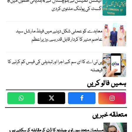
الیکشن کمیشن نے بلوچستان کے 4 بلدیاتی حلقوں میں 9
اگست کی پولنگ ملتوی کردی
معاہدے کو عملی شکل دینے میں فیلڈ مارشل سید
عاصم منیر کا کردار قابل قدر ہے، وزیراعظم
پی ٹی اے کا ای سم کے اجرا اور تبدیلی کی فیس کم کرنے کا
فیصلہ
ہمیں فالو کریں
WhatsApp
Twitter
Facebook
Faceboo
متعلقہ خبریں
مسلمان متحد ہوں تو ہر چیلنج کا ڈٹ کر مقابلہ کر سکتے ہیں،