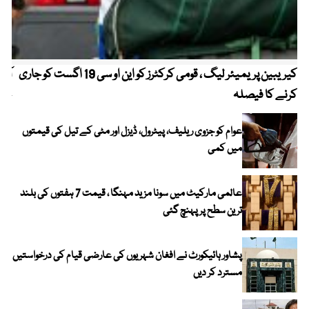
کیریبین پریمیئر لیگ ، قومی کرکٹرز کو این او سی 19 اگست کو جاری
آز
کرنے کا فیصلہ
چھی
عوام کو جزوی ریلیف، پیٹرول، ڈیزل اور مٹی کے تیل کی قیمتوں
میں کمی
عالمی مارکیٹ میں سونا مزید مہنگا ، قیمت 7 ہفتوں کی بلند
ترین سطح پر پہنچ گئی
پشاور ہائیکورٹ نے افغان شہریوں کی عارضی قیام کی درخواستیں
مسترد کر دیں