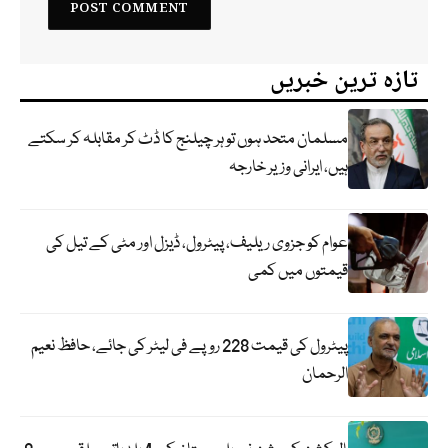
تازہ ترین خبریں
مسلمان متحد ہوں تو ہر چیلنج کا ڈٹ کر مقابلہ کر سکتے
ہیں، ایرانی وزیر خارجہ
عوام کو جزوی ریلیف، پیٹرول، ڈیزل اور مٹی کے تیل کی
قیمتوں میں کمی
پیٹرول کی قیمت 228 روپے فی لیٹر کی جائے، حافظ نعیم
الرحمان