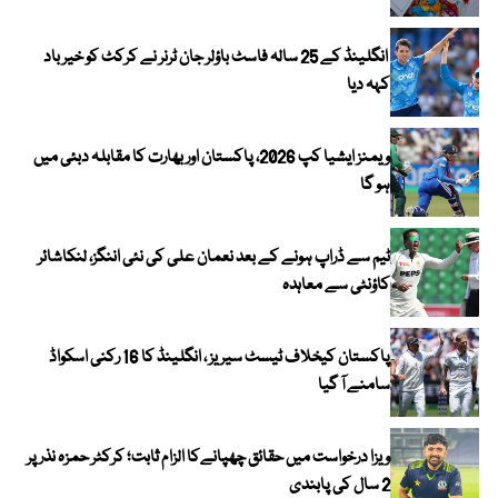
انگلینڈ کے 25 سالہ فاسٹ باؤلر جان ٹرنر نے کرکٹ کو خیر باد
کہہ دیا
ویمنز ایشیا کپ 2026، پاکستان اور بھارت کا مقابلہ دبئی میں
ہو گا
ٹیم سے ڈراپ ہونے کے بعد نعمان علی کی نئی اننگز، لنکاشائر
کاؤنٹی سے معاہدہ
پاکستان کیخلاف ٹیسٹ سیریز ، انگلینڈ کا 16 رکنی اسکواڈ
سامنے آ گیا
ویزا درخواست میں حقائق چھپانےکا الزام ثابت؛ کرکٹر حمزہ نذر پر
2 سال کی پابندی