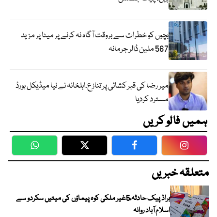
بچوں کو خطرات سے بروقت آگاہ نہ کرنے پر میٹا پر مزید
567 ملین ڈالر جرمانہ
میر رضا کی قبر کشائی پر تنازع،اہلخانہ نے نیا میڈیکل بورڈ
مسترد کردیا
ہمیں فالو کریں
WhatsApp
Twitter
Facebook
Faceboo
متعلقہ خبریں
براڈ پیک حادثہ،5غیر ملکی کوہ پیماؤں کی میتیں سکردو سے
اسلام آباد روانہ