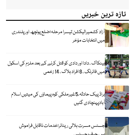
تازہ ترین خبریں
آزاد کشمیرالیکشن تیسرا مرحلہ؛ضلع پونچھ اور پلندری
میں انتخابات مؤخر
بینکاک ، دادا اور دادی کو قتل کرنے کے بعد ملزم کی اسکول
میں فائرنگ ، 8 افراد ہلاک ، 14 زخمی
براڈ پیک حادثہ،5غیرملکی کوہ پیماؤں کی میتیں اسلام
آبادپہنچادی گئیں
جسٹس مسرت ہلالی ریٹائر؛خدمات ناقابل فراموش
ہیں،چیف جسٹس