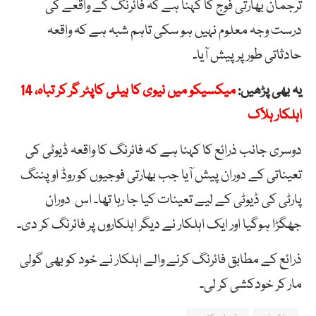
ترجمان بھارتی فوج کا کہنا ہے کہ فائرنگ کے واقعے کی
درست وجہ معلوم نہیں ہو سکی تاہم شبہ ہے کہ واقعہ
حادثاتی طور پر پیش آیا۔
یہ بھی پڑھیں:
میکسیکو میں نیوی کا ہیلی کاپٹر گر کر تباہ، 14
اہلکار ہلاک
دوسری جانب ذرائع کا کہنا ہے کہ فائرنگ کا واقعہ ڈیوٹی کی
تعیناتی کے دوران پیش آیا جب بھارتی فوجیوں کو روڈ اوپننگ
پارٹی کی ڈیوٹی کے لیے تعینات کیا جا رہا تھا۔ اس دوران
جھگڑا ہوگیا اور ایک اہلکار نے دیگر اہلکاروں پر فائرنگ کر دی۔
ذرائع کے مطابق فائرنگ کرنے والے اہلکار نے خود کو بھی گولی
مار کر خودکشی کر لی۔