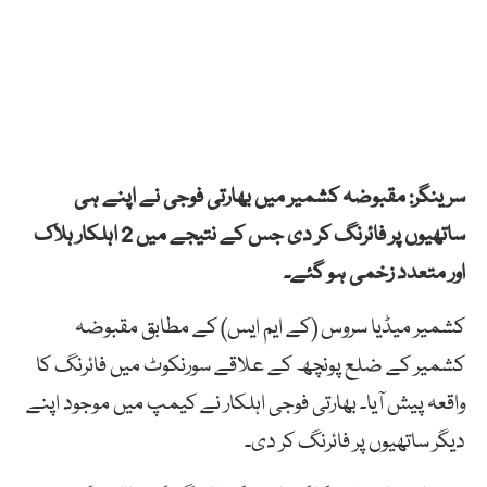
سرینگر: مقبوضہ کشمیر میں بھارتی فوجی نے اپنے ہی
ساتھیوں پر فائرنگ کر دی جس کے نتیجے میں 2 اہلکار ہلاک
اور متعدد زخمی ہو گئے۔
کشمیر میڈیا سروس (کے ایم ایس) کے مطابق مقبوضہ
کشمیر کے ضلع پونچھ کے علاقے سورنکوٹ میں فائرنگ کا
واقعہ پیش آیا۔ بھارتی فوجی اہلکار نے کیمپ میں موجود اپنے
دیگر ساتھیوں پر فائرنگ کر دی۔