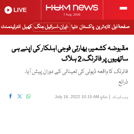
LIVE
7 Aug, 2026
صفحۂ اول
تازہ ترین
پاکستان
دنیا
ایران-اسرائیل جنگ
کھیل
انٹرٹینمنٹ
مقبوضہ کشمیر، بھارتی فوجی اہلکار کی اپنے ہی
ساتھیوں پر فائرنگ، 2 ہلاک
فائرنگ کا واقعہ ڈیوٹی کی تعیناتی کے دوران پیش آیا،
ذرائع
|
شائع
July 16, 2022 10:15 AM
ویب ڈیسک