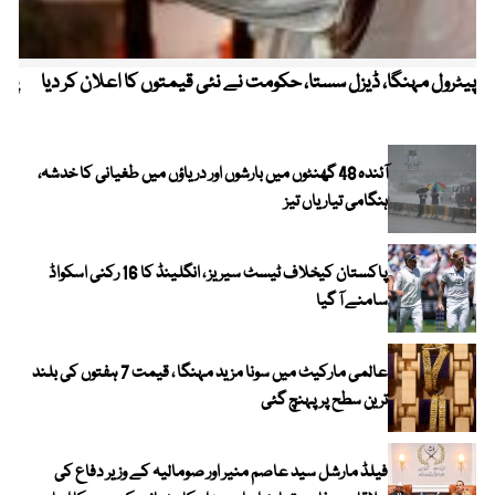
پیٹرول مہنگا، ڈیزل سستا، حکومت نے نئی قیمتوں کا اعلان کر دیا
پنج
آئندہ 48 گھنٹوں میں بارشوں اور دریاؤں میں طغیانی کا خدشہ،
ہنگامی تیاریاں تیز
پاکستان کیخلاف ٹیسٹ سیریز ، انگلینڈ کا 16 رکنی اسکواڈ
سامنے آ گیا
عالمی مارکیٹ میں سونا مزید مہنگا ، قیمت 7 ہفتوں کی بلند
ترین سطح پر پہنچ گئی
فیلڈ مارشل سید عاصم منیر اور صومالیہ کے وزیر دفاع کی