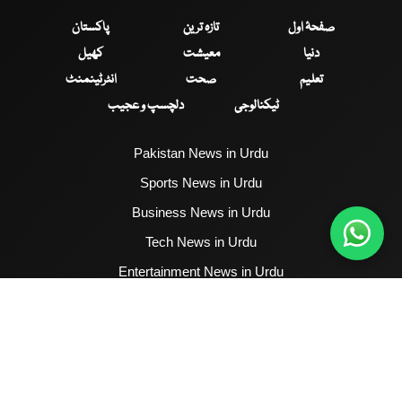
صفحۂ اول
تازہ ترین
پاکستان
دنیا
معیشت
کھیل
تعلیم
صحت
انٹرٹینمنٹ
ٹیکنالوجی
دلچسپ و عجیب
Pakistan News in Urdu
Sports News in Urdu
Business News in Urdu
Tech News in Urdu
Entertainment News in Urdu
Health News in Urdu
Hum News English