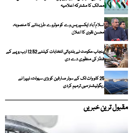
ممالک کا مشترکہ اعلامیہ
اسلام آباد ایکسپریس وے کو موٹروے طرز بنانے کا منصوبہ،
محسن نقوی کا اعلان
پنجاب حکومت نے بلدیاتی انتخابات کیلئے 12.52 ارب روپے کے
فنڈز کی منظوری دے دی
25 کلو واٹ تک کے سولر صارفین کو بڑی سہولت، نیپرا نے
ریگولیشنز میں ترمیم کردی
مقبول ترین خبریں