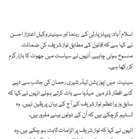
اسلام آباد: پیپلزپارٹی کے رہنما اور سینیئر وکیل اعتزاز احسن
نے کہا ہے کہ قانون کے مطابق نواز شریف کی ضمانت
منسوخ ہونی چاہیے، اُنہوں نے سیاست میں جھوٹ کا بازار گرم
کر رکھا ہے۔
سینیٹ میں اپوزیشن لیڈر شیری رحمان کی جانب سے دیے
گئے افطار ڈنر میں میڈیا سے بات کرتے ہوئے انہوں نے کہا کہ
سابق وزیراعظم نواز شریف کے آج کے بیان پر یقین نہیں، وہ
تسلیم کرچکے ہیں کہ اُن کے دونوں بیٹے مفرور ہیں۔
انہوں نے کہا کہ نواز شریف پر الزامات ثابت ہو چکے ہیں، وہ