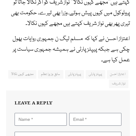
کہتے ہیں’’مجھے کیوں نکالا‘‘ نواز شریف کو اگر نکالا جاتا تو
پروٹوکول میں کیوں پیش ہوتے، وزرا بھی تیرے، حکومت بھی
تیری پھر بھی نواز شریف کہتے ہیں مجھے کیوں نکالا۔
اعتزاز احسن نے کہا کہ مسلم لیگ ن جمہوری روایات بھول
چکی ہے جبکہ پیپلز پارٹی نے ہمیشہ جمہوری سیاست پر
عمل کیا ہے۔
اعتزاز احسن
پیپلز پارٹی
پیپلزپارٹی
سابق وزیراعظم
مجھے کیوں نکالا
نواز شریف
LEAVE A REPLY