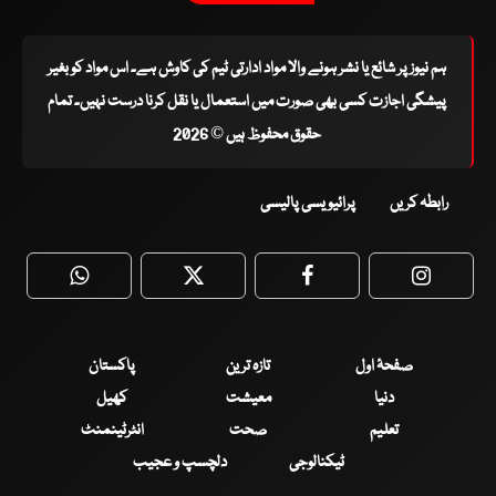
ہم نیوز پر شائع یا نشر ہونے والا مواد ادارتی ٹیم کی کاوش ہے۔ اس مواد کو بغیر
پیشگی اجازت کسی بھی صورت میں استعمال یا نقل کرنا درست نہیں۔ تمام
حقوق محفوظ ہیں © 2026
رابطہ کریں
پرائیویسی پالیسی
WhatsApp
Twitter
Facebook
Faceboo
صفحۂ اول
تازہ ترین
پاکستان
دنیا
معیشت
کھیل
تعلیم
صحت
انٹرٹینمنٹ
ٹیکنالوجی
دلچسپ و عجیب