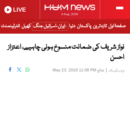
LIVE
6 Aug, 2026
صفحۂ اول
تازہ ترین
پاکستان
دنیا
ایران-اسرائیل جنگ
کھیل
انٹرٹینمنٹ
نواز شریف کی ضمانت منسوخ ہونی چاہیے، اعتزاز
احسن
|
شائع
May 23, 2018 11:08 PM
ویب ڈیسک