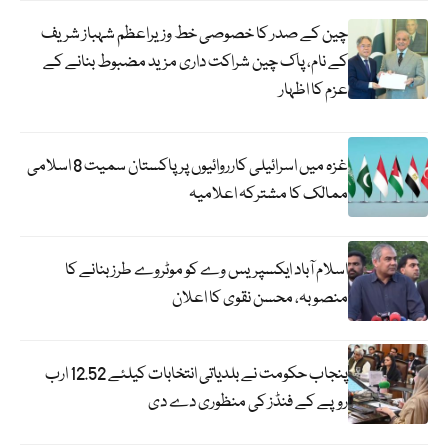
چین کے صدر کا خصوصی خط وزیراعظم شہباز شریف
کے نام، پاک چین شراکت داری مزید مضبوط بنانے کے
عزم کا اظہار
غزہ میں اسرائیلی کارروائیوں پر پاکستان سمیت 8 اسلامی
ممالک کا مشترکہ اعلامیہ
اسلام آباد ایکسپریس وے کو موٹروے طرز بنانے کا
منصوبہ، محسن نقوی کا اعلان
پنجاب حکومت نے بلدیاتی انتخابات کیلئے 12.52 ارب
روپے کے فنڈز کی منظوری دے دی