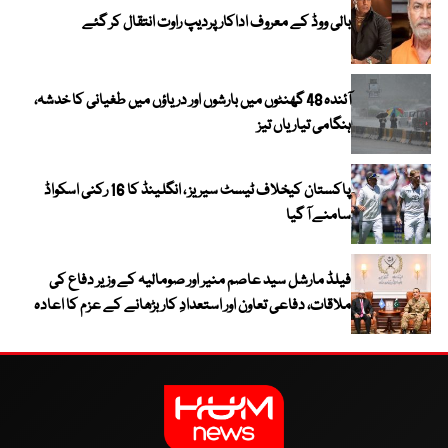
بالی ووڈ کے معروف اداکار پردیپ راوت انتقال کر گئے
آئندہ 48 گھنٹوں میں بارشوں اور دریاؤں میں طغیانی کا خدشہ،
ہنگامی تیاریاں تیز
پاکستان کیخلاف ٹیسٹ سیریز ، انگلینڈ کا 16 رکنی اسکواڈ
سامنے آ گیا
فیلڈ مارشل سید عاصم منیر اور صومالیہ کے وزیر دفاع کی
ملاقات، دفاعی تعاون اور استعدادِ کار بڑھانے کے عزم کا اعادہ