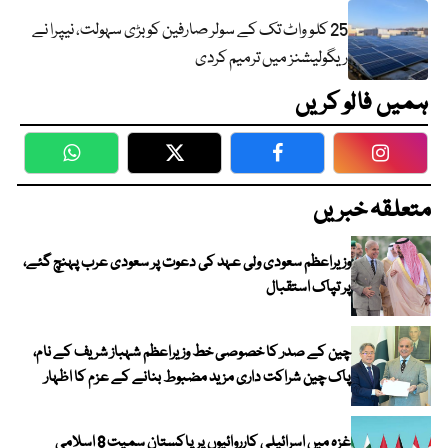
25 کلو واٹ تک کے سولر صارفین کو بڑی سہولت، نیپرا نے
ریگولیشنز میں ترمیم کردی
ہمیں فالو کریں
WhatsApp
Twitter
Facebook
Faceboo
متعلقہ خبریں
وزیراعظم سعودی ولی عہد کی دعوت پر سعودی عرب پہنچ گئے،
پر تپاک استقبال
چین کے صدر کا خصوصی خط وزیراعظم شہباز شریف کے نام،
پاک چین شراکت داری مزید مضبوط بنانے کے عزم کا اظہار
غزہ میں اسرائیلی کارروائیوں پر پاکستان سمیت 8 اسلامی