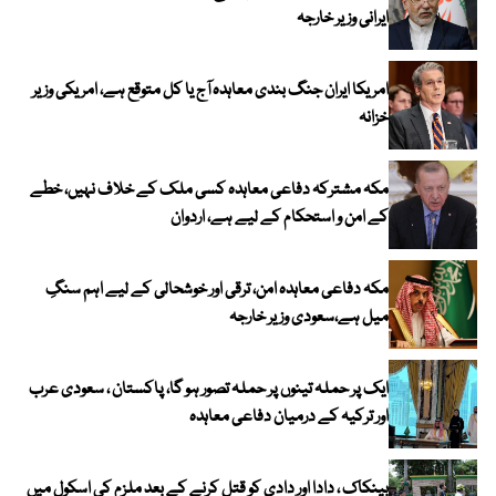
ایرانی وزیر خارجہ
امریکا ایران جنگ بندی معاہدہ آج یا کل متوقع ہے، امریکی وزیر
خزانہ
مکہ مشترکہ دفاعی معاہدہ کسی ملک کے خلاف نہیں، خطے
کے امن و استحکام کے لیے ہے، اردوان
مکہ دفاعی معاہدہ امن، ترقی اور خوشحالی کے لیے اہم سنگِ
میل ہے،سعودی وزیر خارجہ
ایک پر حملہ تینوں پر حملہ تصور ہو گا، پاکستان ، سعودی عرب
اور ترکیہ کے درمیان دفاعی معاہدہ
بینکاک ، دادا اور دادی کو قتل کرنے کے بعد ملزم کی اسکول میں