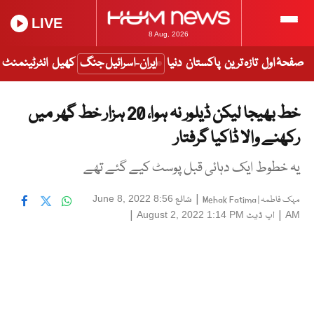
LIVE
8 Aug, 2026
صفحۂ اول
تازہ ترین
پاکستان
دنیا
ایران-اسرائیل جنگ
کھیل
انٹرٹینمنٹ
خط بھیجا لیکن ڈیلور نہ ہوا، 20 ہزار خط گھر میں
رکھنے والا ڈاکیا گرفتار
یہ خطوط ایک دہائی قبل پوسٹ کیے گئے تھے
|
شائع
June 8, 2022 8:56
مہک فاطمہ | Mehak Fatima
|
اپ ڈیٹ
|
August 2, 2022 1:14 PM
AM