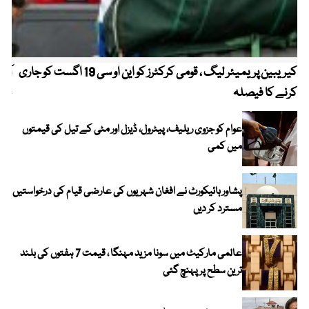
کیریبین پریمیئر لیگ ، قومی کرکٹرز کو این او سی 19 اگست کو جاری
آز
کرنے کا فیصلہ
چھی
عوام کو جزوی ریلیف، پیٹرول، ڈیزل اور مٹی کے تیل کی قیمتوں
میں کمی
پشاور ہائیکورٹ نے افغان شہریوں کی عارضی قیام کی درخواستیں
مسترد کر دیں
عالمی مارکیٹ میں سونا مزید مہنگا ، قیمت 7 ہفتوں کی بلند
ترین سطح پر پہنچ گئی