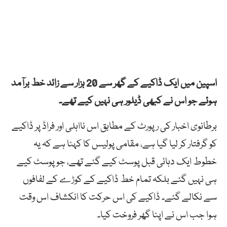
اسپین میں ایک ڈاکیے کے گھر سے 20 ہزار سے زائد خط برآمد
ہوئے جو اس نے کبھی ڈیلور ہی نہیں کیے تھے۔
برطانوی اخبار کی رپورٹ کے مطابق اس نااہلی اور فراڈ پر ڈاکیے
کو گرفتار کر لیا گیا ہے، مقامی پولیس کا کہنا ہے کہ یہ
خطوط ایک دہائی قبل پوسٹ کیے گئے تھے، جو پوسٹ کیے
ہی نہیں گئے بلکہ تمام خط ڈاکیے کے کوڑے کے لفافوں
سے نکالے گئے۔ ڈاکیے کی اس حرکت کا انکشاف اس وقت
ہوا جب اس نے اپنا گھر فروخت کیا۔