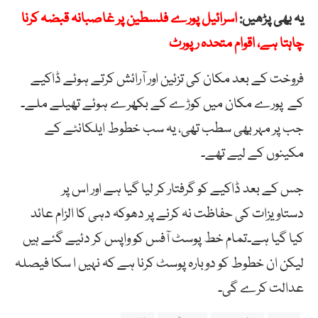
یہ بھی پڑھیں:
اسرائیل پورے فلسطین پر غاصبانہ قبضہ کرنا
چاہتا ہے، اقوام متحدہ رپورٹ
فروخت کے بعد مکان کی تزئین اور آرائش کرتے ہوئے ڈاکیے
کے پورے مکان میں کوڑے کے بکھرے ہوئے تھیلے ملے۔
جب پر مہر بھی سطب تھی، یہ سب خطوط ایلکانٹے کے
مکینوں کے لیے تھے۔
جس کے بعد ڈاکیے کو گرفتار کر لیا گیا ہے اور اس پر
دستاویزات کی حفاظت نہ کرنے پر دھوکہ دہی کا الزام عائد
کیا گیا ہے۔تمام خط پوسٹ آفس کو واپس کر دئیے گئے ہیں
لیکن ان خطوط کو دوبارہ پوسٹ کرنا ہے کہ نہیں ا سکا فیصلہ
عدالت کرے گی۔