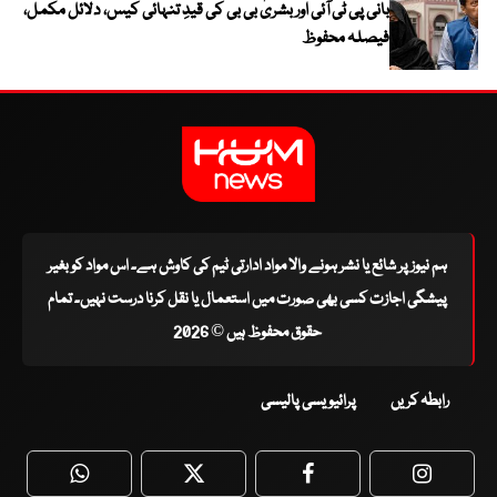
بانی پی ٹی آئی اور بشریٰ بی بی کی قیدِ تنہائی کیس، دلائل مکمل،
فیصلہ محفوظ
ہم نیوز پر شائع یا نشر ہونے والا مواد ادارتی ٹیم کی کاوش ہے۔ اس مواد کو بغیر
پیشگی اجازت کسی بھی صورت میں استعمال یا نقل کرنا درست نہیں۔ تمام
حقوق محفوظ ہیں © 2026
رابطہ کریں
پرائیویسی پالیسی
WhatsApp
Twitter
Facebook
Faceboo