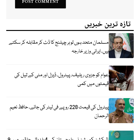
تازہ ترین خبریں
مسلمان متحد ہوں تو ہر چیلنج کا ڈٹ کر مقابلہ کر سکتے
ہیں، ایرانی وزیر خارجہ
عوام کو جزوی ریلیف، پیٹرول، ڈیزل اور مٹی کے تیل کی
قیمتوں میں کمی
پیٹرول کی قیمت 228 روپے فی لیٹر کی جائے، حافظ نعیم
الرحمان
الیکشن کمیشن نے بلوچستان کے 4 بلدیاتی حلقوں میں 9