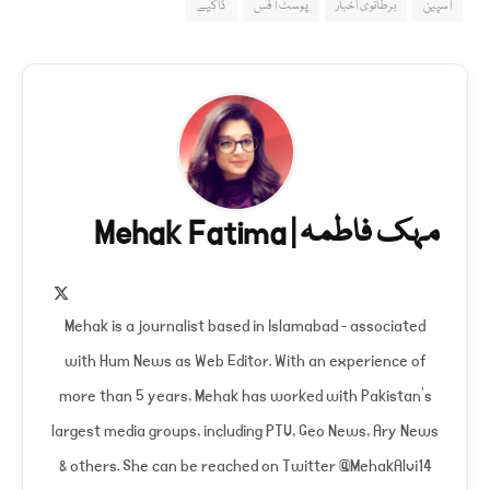
اسپین
برطانوی اخبار
پوسٹ آفس
ڈاکیے
مہک فاطمہ | Mehak Fatima
X
(Twitter)
Mehak is a journalist based in Islamabad - associated
with Hum News as Web Editor. With an experience of
more than 5 years, Mehak has worked with Pakistan's
largest media groups, including PTV, Geo News, Ary News
& others. She can be reached on Twitter @MehakAlvi14