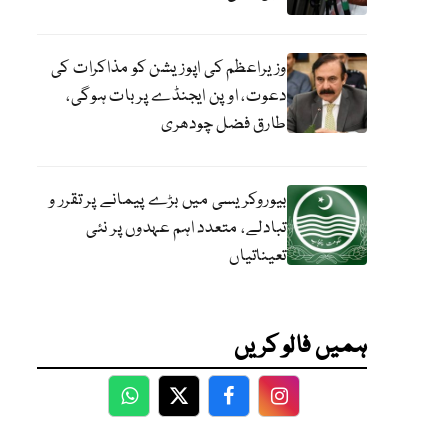
وزیراعظم کی اپوزیشن کو مذاکرات کی
دعوت، اوپن ایجنڈے پر بات ہوگی،
طارق فضل چودھری
بیوروکریسی میں بڑے پیمانے پر تقرر و
تبادلے، متعدد اہم عہدوں پر نئی
تعیناتیاں
ہمیں فالو کریں
WhatsApp
Twitter
Facebook
Facebook