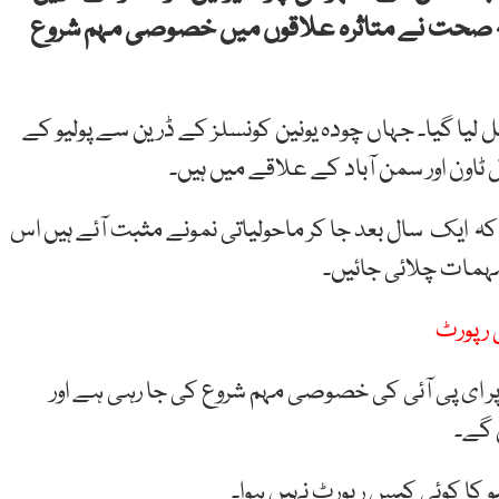
ہ صحت نے متاثرہ علاقوں میں خصوصی مہم شروع
ا گیا۔ جہاں چودہ یونین کونسلز کے ڈرین سے پولیو کے
ل ٹاون اور سمن آباد کے علاقے میں ہیں۔
ے کہ ایک سال بعد جا کر ماحولیاتی نمونے مثبت آئے ہیں اس
مہمات چلائی جائیں۔
 رپورٹ
ر ای پی آئی کی خصوصی مہم شروع کی جا رہی ہے اور
 گے۔
و کا کوئی کیس رپورٹ نہیں ہوا۔