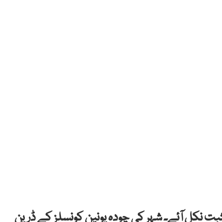
مثبت نکل آئے۔ شہر کی چودہ یونین کونسلز کے ڈرین