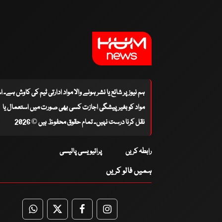
ہم نیوز پر شائع یا نشر ہونے والا مواد ادارتی ٹیم کی کاوش ہے۔ 
مواد کو بغیر پیشگی اجازت کسی بھی صورت میں استعمال یا
نقل کرنا درست نہیں۔ تمام حقوق محفوظ ہیں © 2026
رابطہ کریں
پرائیویسی پالیسی
ہمیں فالو کریں
WhatsApp
Twitter
Facebook
Facebook