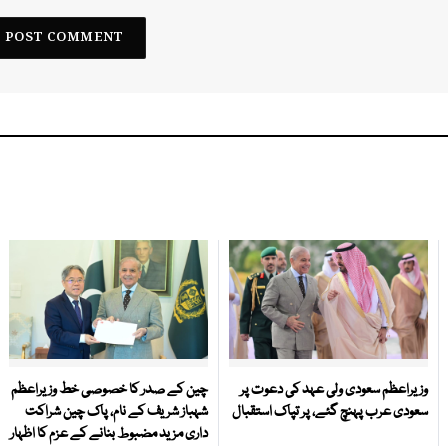
وزیراعظم سعودی ولی عہد کی دعوت پر
چین کے صدر کا خصوصی خط وزیراعظم
سعودی عرب پہنچ گئے، پر تپاک استقبال
شہباز شریف کے نام، پاک چین شراکت
داری مزید مضبوط بنانے کے عزم کا اظہار