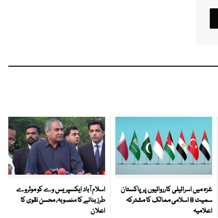
غزہ میں اسرائیلی کارروائیوں پر پاکستان
اسلام آباد ایکسپریس وے کو موٹروے
سمیت 8 اسلامی ممالک کا مشترکہ
طرز بنانے کا منصوبہ، محسن نقوی کا
اعلامیہ
اعلان