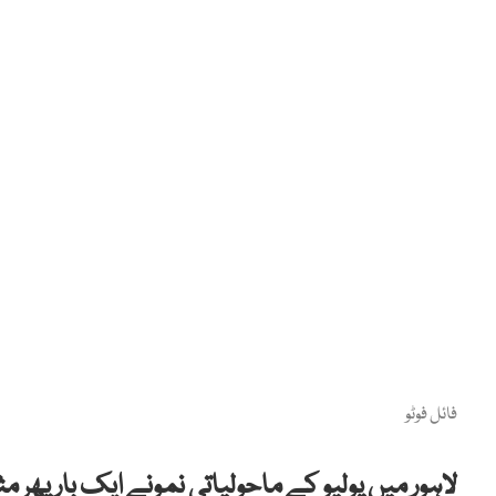
فائل فوٹو
لاہور میں پولیو کے ماحولیاتی نمونے ایک بار پھر 