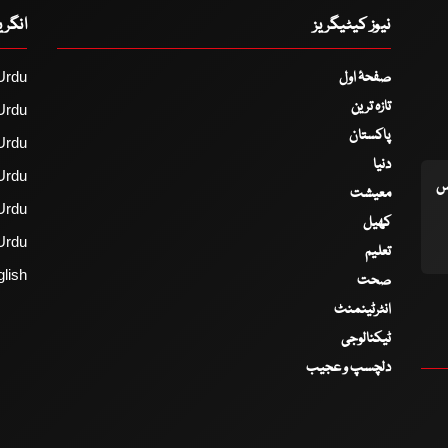
نیوز کیٹیگریز
انگر
صفحۂ اول
Urdu
تازہ ترین
Urdu
پاکستان
Urdu
دنیا
Urdu
اس
معیشت
Urdu
کھیل
Urdu
تعلیم
lish
صحت
انٹرٹینمنٹ
ٹیکنالوجی
دلچسپ و عجیب