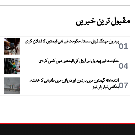
مقبول ترین خبریں
پیٹرول مہنگا، ڈیزل سستا، حکومت نے نئی قیمتوں کا اعلان کر دیا
01
حکومت نے پیٹرول اور ڈیزل کی قیمتوں میں کمی کر دی
04
آئندہ 48 گھنٹوں میں بارشوں اور دریاؤں میں طغیانی کا خدشہ،
07
ہنگامی تیاریاں تیز