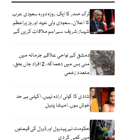
ترک صدر کا ایک روزہ دورہ سعودی عرب
کا اعلان، سعودی ولی عہد اور وزیراعظم
شہباز شریف سے اہم ملاقات کریں گے
دمشق کے نواحی علاقے جرمانہ میں
منی بس میں دھماکہ، 2 افراد جاں بحق،
متعدد زخمی
شادی کا کوئی ارادہ نہیں، اکیلی بے حد
خوش ہوں، امیشا پٹیل
حکومت نے پیٹرول اور ڈیزل کی قیمتوں
میں کمی کر دی