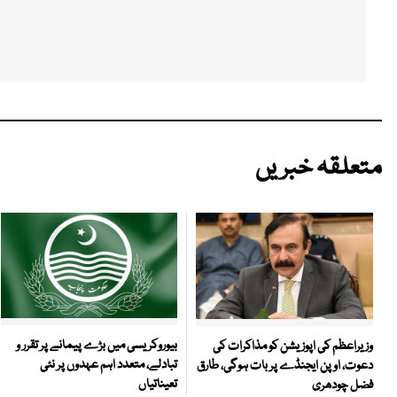
متعلقہ خبریں
بیوروکریسی میں بڑے پیمانے پر تقرر و
وزیراعظم کی اپوزیشن کو مذاکرات کی
تبادلے، متعدد اہم عہدوں پر نئی
دعوت، اوپن ایجنڈے پر بات ہوگی، طارق
تعیناتیاں
فضل چودھری