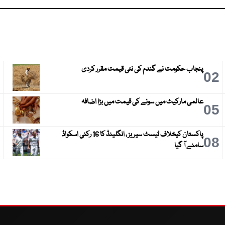
پنجاب حکومت نے گندم کی نئی قیمت مقرر کردی
3
02
عالمی مارکیٹ میں سونے کی قیمت میں بڑا اضافہ
6
05
پاکستان کیخلاف ٹیسٹ سیریز ، انگلینڈ کا 16 رکنی اسکواڈ
9
08
سامنے آ گیا