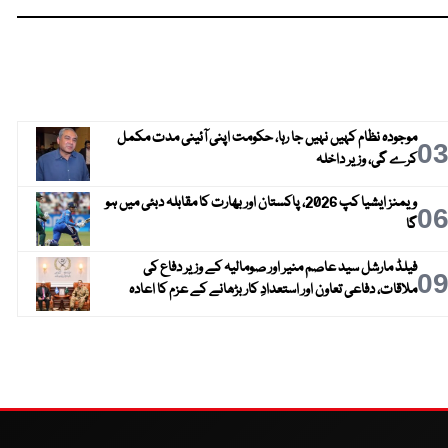
موجودہ نظام کہیں نہیں جا رہا، حکومت اپنی آئینی مدت مکمل
0
کرے گی، وزیر داخلہ
ویمنز ایشیا کپ 2026، پاکستان اور بھارت کا مقابلہ دبئی میں ہو
0
گا
فیلڈ مارشل سید عاصم منیر اور صومالیہ کے وزیر دفاع کی
0
ملاقات، دفاعی تعاون اور استعدادِ کار بڑھانے کے عزم کا اعادہ