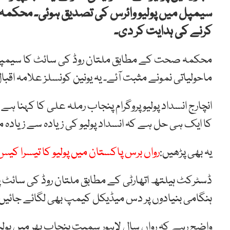
سیمپل میں پولیو وائرس کی تصدیق ہوئی۔ محکم
کرنے کی ہدایت کر دی۔
محکمہ صحت کے مطابق ملتان روڈ کی سائٹ کا سیمپل لی
ماحولیاتی نمونے مثبت آئے۔ یہ یونین کونسلز علامہ اقبا
انچارج انسداد پولیو پروگرام پنجاب رملہ علی کا کہنا ہ
کا ایک ہی حل ہے کہ انسداد پولیو کی زیادہ سے زیادہ 
یہ بھی پڑھیں:
رواں برس پاکستان میں پولیو کا تیسرا کیس
ڈسٹرکٹ ہیلتھ اتھارٹی کے مطابق ملتان روڈ کی سائٹ پ
ہنگامی بنیادوں پر دس میڈیکل کیمپ بھی لگائے جائیں
واضح رہے کہ رواں سال لاہور سمیت پنجاب بھر میں پولی