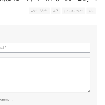
پولیو
خصوصی پولیو مہم
لاہور
ماحولیاتی نمونے
 comment.