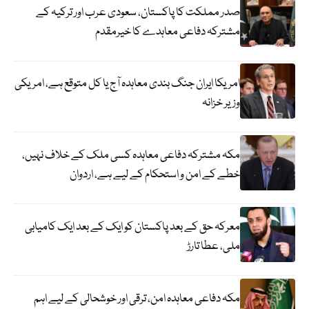
صدر مملکت کا پاکستان، سعودی عرب اور ترکیہ کے
مشترکہ دفاعی معاہدے کا خیرمقدم
امریکا ایران جنگ بندی معاہدہ آج یا کل متوقع ہے، امریکی
وزیر خزانہ
مکہ مشترکہ دفاعی معاہدہ کسی ملک کے خلاف نہیں،
خطے کے امن و استحکام کے لیے ہے، اردوان
معرکہ حق کے بعد پاکستان کو ایک کے بعد ایک کامیابی
ملی، عطا تارڑ
مکہ دفاعی معاہدہ امن، ترقی اور خوشحالی کے لیے اہم