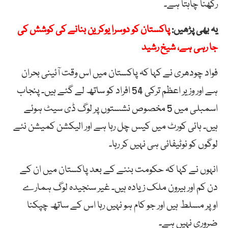
رکھنا چاہتا ہے۔
یہ بھی پڑھیں:
پاکستان کو دوسرا یوکرین بنانے کی کوشش کی
جا رہی ہے، شیخ رشید
فواد چودھری نے کہا کہ پاکستان میں اس وقت آئینی بحران
ہے اور وزیر اعظم ترکی 54 افراد کو ساتھ لے گئے ہیں۔ پنجاب
اسمبلی میں 5 مخصوص نشستوں پر لوگ ڈی سیٹ ہوئے
ہیں۔ ہائی کورٹ میں کیس چل رہا ہے اور الیکشن کمیشن نئے
لوگوں کو نوٹیفائی ہی نہیں کر رہا۔
انہوں نے کہا کہ حکومت بننے کے بعد پاکستان میں ان کے
دن کم اور بیرون ملک زیادہ ہیں۔ غیر سنجیدہ لوگ ہمارے
اوپر مسلط ہیں اور جو کام ہو نہیں رہا اس کے ساتھ چپکنا
ضروری نہیں ہے۔