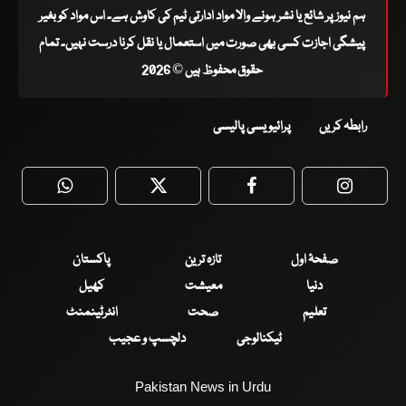
ہم نیوز پر شائع یا نشر ہونے والا مواد ادارتی ٹیم کی کاوش ہے۔ اس مواد کو بغیر
پیشگی اجازت کسی بھی صورت میں استعمال یا نقل کرنا درست نہیں۔ تمام
حقوق محفوظ ہیں © 2026
رابطہ کریں
پرائیویسی پالیسی
WhatsApp
Twitter
Facebook
Faceboo
صفحۂ اول
تازہ ترین
پاکستان
دنیا
معیشت
کھیل
تعلیم
صحت
انٹرٹینمنٹ
ٹیکنالوجی
دلچسپ و عجیب
Pakistan News in Urdu