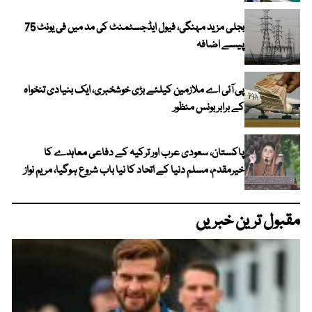
بجلی مزید مہنگی، فیول ایڈجسٹمنٹ کی مد میں فی یونٹ 75
پیسے اضافہ
پی آئی اے ملازمین کیلئے بڑی خوشخبری، ایک بنیادی تنخواہ
کے برابر بونس منظور
پاکستان، سعودی عرب اور ترکیہ کے دفاعی معاہدے کا
خیرمقدم، مسلم دنیا کے اتحاد کا نیا باب شروع ہوگیا، مریم نواز
مقبول ترین خبریں