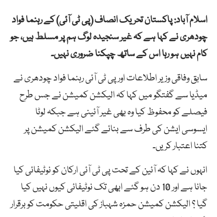
اسلام آباد: پاکستان تحریک انصاف (پی ٹی آئی) کے رہنما فواد
چودھری نے کہا ہے کہ غیر سنجیدہ لوگ ہم پر مسلط ہیں، جو
کام نہیں ہو رہا اس کے ساتھ چپکنا ضروری نہیں۔
سابق وفاقی وزیر اطلاعات اور پی ٹی آئی رہنما فواد چودھری نے
میڈیا سے گفتگو میں کہا کہ الیکشن کمیشن نے جس طرح
فیصلے کو محفوظ کیا وہ بھی غیر آئینی ہے جبکہ لوٹا
ایسوسی ایشن کی طرف سے بنائے گئے الیکشن کمیشن پر
کتنا اعتبار کریں۔
انہوں نے کہا کہ آئین کے تحت پی ٹی آئی ارکان کو نوٹیفائی کیا
جانا ہے اور 10 دن ہو گئے ابھی تک نوٹیفائی کیوں نہیں کیا
گیا ؟ الیکشن کمیشن حمزہ شہباز کی اقلیتی حکومت کو برقرار