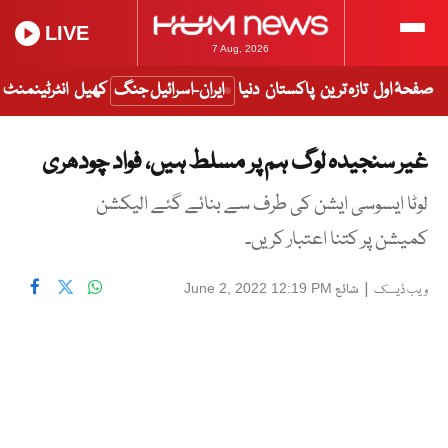
LIVE
7 Aug, 2026
صفحۂ اول
تازہ ترین
پاکستان
دنیا
ایران-اسرائیل جنگ
کھیل
انٹرٹینمنٹ
غیر سنجیدہ لوگ ہم پر مسلط ہیں، فواد چودھری
لوٹا ایسوسی ایشن کی طرف سے بنائے گئے الیکشن
کمیشن پر کتنا اعتبار کریں۔
|
شائع
June 2, 2022 12:19 PM
ویب ڈیسک