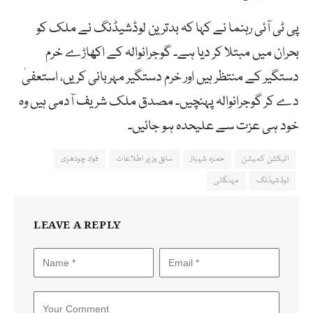
پی ٹی آئی رہنما نے کہا کہ بدترین لوڈشیڈنگ نے ملک کو
بحران میں مبتلا کر دیا ہے۔ گوجرانوالہ کے اکھاڑے خرم
دستگیر کے منتظر ہیں اور خرم دستگیر مہربانی کریں، استعفیٰ
دے کر گوجرانوالہ پہنچیں۔ مصدق ملک شریف آدمی ہیں وہ
خود ہی عزت سے علیحدہ ہو جائیں۔
الیکشن کمیشن
حمزہ شہباز
سابق وزیر اطلاعات
فواد چودھری
لوڈشیڈنگ
مہنگائی
LEAVE A REPLY