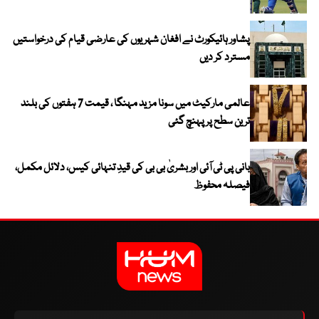
پشاور ہائیکورٹ نے افغان شہریوں کی عارضی قیام کی درخواستیں
مسترد کر دیں
عالمی مارکیٹ میں سونا مزید مہنگا ، قیمت 7 ہفتوں کی بلند
ترین سطح پر پہنچ گئی
بانی پی ٹی آئی اور بشریٰ بی بی کی قیدِ تنہائی کیس، دلائل مکمل،
فیصلہ محفوظ