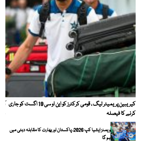
کیریبین پریمیئر لیگ ، قومی کرکٹرز کو این او سی 19 اگست کو جاری
آز
کرنے کا فیصلہ
چھی
ویمنز ایشیا کپ 2026، پاکستان اور بھارت کا مقابلہ دبئی میں
ہو گا