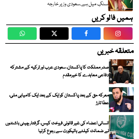
سنگِ میل ہے،سعودی وزیر خارجہ
ہمیں فالو کریں
WhatsApp
Twitter
Facebook
Faceboo
متعلقہ خبریں
صدر مملکت کا پاکستان، سعودی عرب اور ترکیہ کے مشترکہ
دفاعی معاہدے کا خیرمقدم
معرکہ حق کے بعد پاکستان کو ایک کے بعد ایک کامیابی ملی،
عطا تارڑ
انسانی اعضاء کی غیر قانونی فروخت کیس، گرفتار چینی باشندوں
نے ضمانت کیلئے ہائیکورٹ سے رجوع کرلیا