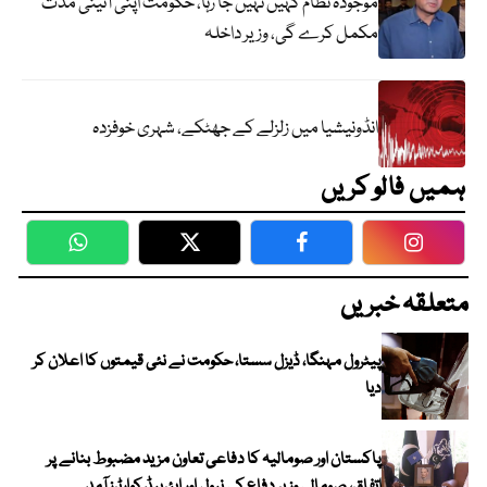
موجودہ نظام کہیں نہیں جا رہا، حکومت اپنی آئینی مدت
مکمل کرے گی، وزیر داخلہ
انڈونیشیا میں زلزلے کے جھٹکے، شہری خوفزدہ
ہمیں فالو کریں
WhatsApp
Twitter
Facebook
Faceboo
متعلقہ خبریں
پیٹرول مہنگا، ڈیزل سستا، حکومت نے نئی قیمتوں کا اعلان کر
دیا
پاکستان اور صومالیہ کا دفاعی تعاون مزید مضبوط بنانے پر