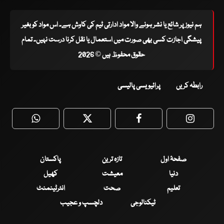
ہم نیوز پر شائع یا نشر ہونے والا مواد ادارتی ٹیم کی کاوش ہے۔ اس مواد کو بغیر
پیشگی اجازت کسی بھی صورت میں استعمال یا نقل کرنا درست نہیں۔ تمام
حقوق محفوظ ہیں © 2026
رابطہ کریں
پرائیویسی پالیسی
WhatsApp
Twitter
Facebook
Faceboo
صفحۂ اول
تازہ ترین
پاکستان
دنیا
معیشت
کھیل
تعلیم
صحت
انٹرٹینمنٹ
ٹیکنالوجی
دلچسپ و عجیب