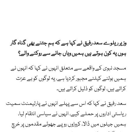
وزیر ریلوے سعد رفیق نے کہا ہے کہ ہم جتنے بھی گناہ گار
ہوں یہ کون ہوتے ہیں ہمیں وہاں جانے سے روکنے والے؟
مسجد نبوی کے واقعے سے متعلق انہوں نے کہا کہ انہوں نے
ہمیں بولنے کیلئے مجبور کردیا ہے، یہ لوگوں کو بے عزت
کراتے ہیں، لوگوں کو ذلیل کراتے ہیں۔
سعد رفیق نے کہا کہ اس سے پہلے انہوں نے پارلیمنٹ سمیت
ریاستی اداروں پر حملے کیے، انہوں نے سیاسی انتقام لیا،
ہمیں جیلوں میں ڈالا، کروڑوں روپے جھوٹے مقدموں پر خرچ