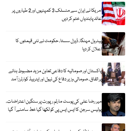
امریکا نے ایران سے منسلک 3 کمپنیوں اور 2 طیاروں پر
عائد پابندیاں ختم کر دیں
پیٹرول مہنگا، ڈیزل سستا، حکومت نے نئی قیمتوں کا
اعلان کر دیا
پاکستان اور صومالیہ کا دفاعی تعاون مزید مضبوط بنانے
پر اتفاق، صومالی وزیر دفاع کی نیول اور ایئرہیڈ کوارٹرز آمد
میر رضا علی کی پوسٹ مارٹم رپورٹ پر سنگین اعتراضات،
پولیس سرجن کا ایس ایس پی کو لکھا گیا خط سامنے آ گیا