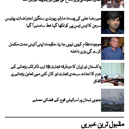
اتفاق، صومالی وزیر دفاع کی نیول اور ایئرہیڈ کوارٹرز آمد
میر رضا علی کی پوسٹ مارٹم رپورٹ پر سنگین اعتراضات، پولیس
سرجن کا ایس ایس پی کو لکھا گیا خط سامنے آ گیا
موجودہ نظام کہیں نہیں جا رہا، حکومت اپنی آئینی مدت مکمل
کرے گی، وزیر داخلہ
پاکستان اور ایران کا دوطرفہ تجارت 10 ارب ڈالر تک بڑھانے کے
عزم کا اعادہ، سرحدی تجارت اور کان کنی میں تعاون بڑھانے پر
اتفاق
جنوبی لبنان پر اسرائیلی فوج کے فضائی حملے
مقبول ترین خبریں