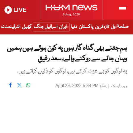
LIVE
6 Aug, 2026
صفحۂ اول
تازہ ترین
پاکستان
دنیا
ایران-اسرائیل جنگ
کھیل
انٹرٹینمنٹ
ہم جتنے بھی گناہ گار ہوں یہ کون ہوتے ہیں ہمیں
وہاں جانے سے روکنے والے، سعد رفیق
یہ لوگوں کو بے عزت کراتے ہیں، لوگوں کو ذلیل کراتے ہیں۔
|
شائع
April 29, 2022 5:34 PM
ویب ڈیسک