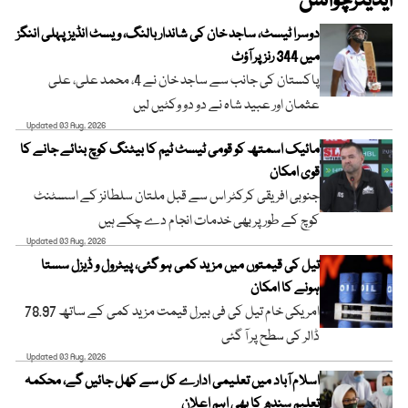
ایڈیٹرچوائس
دوسرا ٹیسٹ، ساجد خان کی شاندار بالنگ، ویسٹ انڈیز پہلی اننگز
میں 344 رنز پر آؤٹ
پاکستان کی جانب سے ساجد خان نے 4، محمد علی، علی
عثمان اور عبید شاہ نے دو دو وکٹیں لیں
Updated 03 Aug, 2026
مائیک اسمتھ کو قومی ٹیسٹ ٹیم کا بیٹنگ کوچ بنائے جانے کا
قوی امکان
جنوبی افریقی کرکٹر اس سے قبل ملتان سلطانز کے اسسٹنٹ
کوچ کے طور پر بھی خدمات انجام دے چکے ہیں
Updated 03 Aug, 2026
تیل کی قیمتوں میں مزید کمی ہو گئی، پیٹرول و ڈیزل سستا
ہونے کا امکان
امریکی خام تیل کی فی بیرل قیمت مزید کمی کے ساتھ 78.97
ڈالر کی سطح پر آ گئی
Updated 03 Aug, 2026
اسلام آباد میں تعلیمی ادارے کل سے کھل جائیں گے، محکمہ
تعلیم سندھ کا بھی اہم اعلان