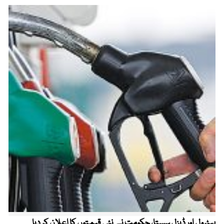
پیٹرول اور ڈیزل سستا، حکومت نے نئی قیمتوں کا اعلان کر دیا