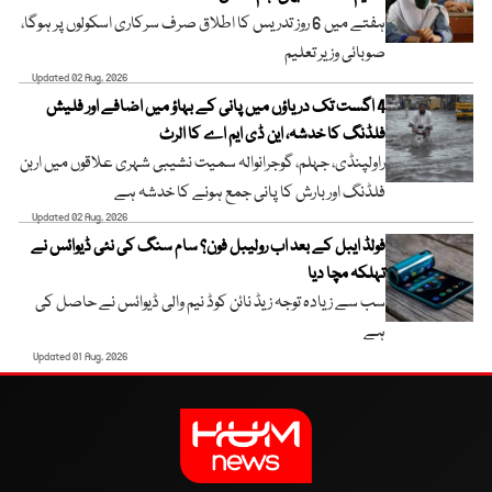
ہفتے میں 6 روز تدریس کا اطلاق صرف سرکاری اسکولوں پر ہوگا،
صوبائی وزیر تعلیم
Updated 02 Aug, 2026
4 اگست تک دریاؤں میں پانی کے بہاؤ میں اضافے اور فلیش
فلڈنگ کا خدشہ، این ڈی ایم اے کا الرٹ
راولپنڈی، جہلم، گوجرانوالہ سمیت نشیبی شہری علاقوں میں اربن
فلڈنگ اور بارش کا پانی جمع ہونے کا خدشہ ہے
Updated 02 Aug, 2026
فولڈ ایبل کے بعد اب رولیبل فون؟ سام سنگ کی نئی ڈیوائس نے
تہلکہ مچا دیا
سب سے زیادہ توجہ زیڈ نائن کوڈ نیم والی ڈیوائس نے حاصل کی
ہے
Updated 01 Aug, 2026