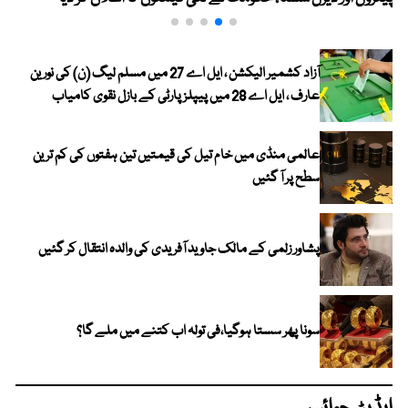
آزاد کشمیر الیکشن ، ایل اے 27 میں مسلم لیگ (ن) کی نورین
عارف ، ایل اے 28 میں پیپلز پارٹی کے بازل نقوی کامیاب
عالمی منڈی میں خام تیل کی قیمتیں تین ہفتوں کی کم ترین
سطح پر آ گئیں
پشاور زلمی کے مالک جاوید آفریدی کی والدہ انتقال کر گئیں
سونا پھر سستا ہوگیا،فی تولہ اب کتنے میں ملے گا؟