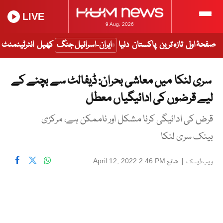
LIVE
9 Aug, 2026
صفحۂ اول
تازہ ترین
پاکستان
دنیا
ایران-اسرائیل جنگ
کھیل
انٹرٹینمنٹ
سری لنکا میں معاشی بحران: ڈیفالٹ سے بچنے کے
لیے قرضوں کی ادائیگیاں معطل
قرض کی ادائیگی کرنا مشکل اور ناممکن ہے، مرکزی
بینک سری لنکا
|
شائع
April 12, 2022 2:46 PM
ویب ڈیسک