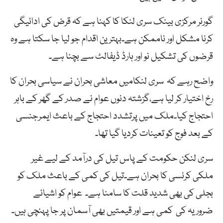
گورنر مرکزی بینک سری لنکا کا کہنا ہے کہ قرض کی ادائیگی
کرنا مشکل اور ناممکن ہے۔بہترین اقدام جو لیا جا سکتا ہے وہ
قرضوں کی تشکیل نو اور ہارڈ ڈیفالٹ سے بچنا ہے۔
واضح رہے کہ سری لنکامیں معاشی بحران نے سیاسی بحران کا
رخ اختیار کر لیا ہے،گزشتہ دنوں عوام نے صدر کے گھر کے باہر
احتجاج کیا۔ملک میں پرتشدد احتجاج کے باعث ایمرجنسی
کے بعد فوج کو تعینات کردیا گیا تھا۔
سری لنکن حکومت کے پاس تیل کی درآمد کے لیے غیر
ملکی کرنسی کا بحران ہے۔تیل کی کمی کے باعث ملک کو
بجلی کی بھی شدید قلت کا سامنا ہے۔ عوام کو اشیائے
ضروریہ کی کمی ہے اور قیمتیں بھی آسمان پر جا پہنچی ہیں۔