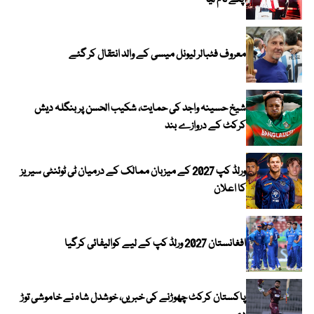
اپنے نام لیا
معروف فٹبالر لیونل میسی کے والد انتقال کر گئے
شیخ حسینہ واجد کی حمایت، شکیب الحسن پر بنگلہ دیش
کرکٹ کے دروازے بند
ورلڈ کپ 2027 کے میزبان ممالک کے درمیان ٹی ٹوئنٹی سیریز
کا اعلان
افغانستان 2027 ورلڈ کپ کے لیے کوالیفائی کرگیا
پاکستان کرکٹ چھوڑنے کی خبریں، خوشدل شاہ نے خاموشی توڑ