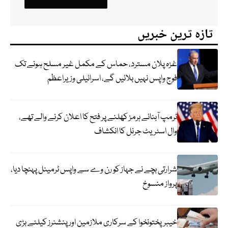
تازہ ترین خبریں
غزہ پلان مسترد، حماس کے مکمل غیر مسلح ہونے تک
فوج واپس نہیں بلائیں گے، اسرائیلی وزیراعظم
ٹرمپ آبنائے ہرمز کھلنے پر فتح کا اعلان کرنے والے تھے،
وال اسٹریٹ جرنل کا انکشاف
شرارتی بچے نے جہاز کو رن وے سے واپس ٹرمینل پہنچا دیا،
پرواز منسوخ
خیبرپختونخوا کے سرکاری ملازمین اور پنشنرز کیلئے بڑی