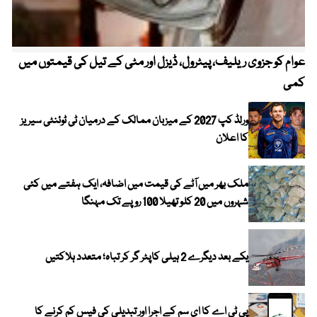
عوام کو جزوی ریلیف، پیٹرول، ڈیزل اور مٹی کے تیل کی قیمتوں میں
4 روز میں سونے کی قیمت میں بڑا اضافہ
کمی
ورلڈ کپ 2027 کے میزبان ممالک کے درمیان ٹی ٹوئنٹی سیریز
کا اعلان
ملک بھر میں آٹے کی قیمت میں اضافہ، ایک ہفتے میں کئی
شہروں میں 20 کلو تھیلا 100 روپے تک مہنگا
یکے بعد دیگرے 2 ہیلی کاپٹر گر کر تباہ؛ متعدد ہلاکتیں
پی ٹی اے کا ای سم کے اجرا اور تبدیلی کی فیس کم کرنے کا