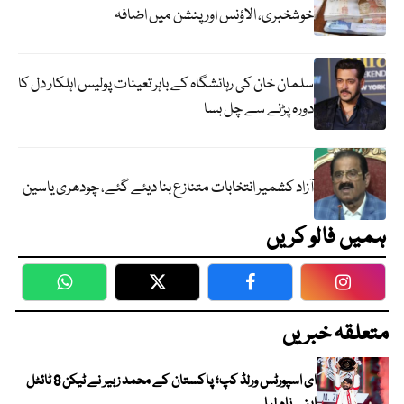
خوشخبری، الاؤنس اور پنشن میں اضافہ
سلمان خان کی رہائشگاہ کے باہر تعینات پولیس اہلکار دل کا
دورہ پڑنے سے چل بسا
آزاد کشمیر انتخابات متنازع بنا دیئے گئے، چودھری یاسین
ہمیں فالو کریں
WhatsApp
Twitter
Facebook
Faceboo
متعلقہ خبریں
ای اسپورٹس ورلڈ کپ؛ پاکستان کے محمد زبیر نے ٹیکن 8 ٹائٹل