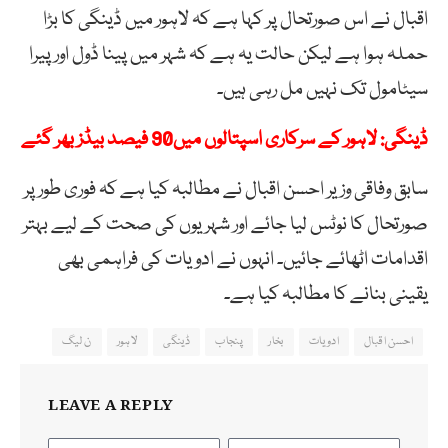
اقبال نے اس صورتحال پر کہا ہے کہ لاہور میں ڈینگی کا بڑا
حملہ ہوا ہے لیکن حالت یہ ہے کہ شہر میں پینا ڈول اور پیرا
سیٹامول تک نہیں مل رہی ہیں۔
ڈینگی: لاہور کے سرکاری اسپتالوں میں90 فیصد بیڈز بھر گئے
سابق وفاقی وزیر احسن اقبال نے مطالبہ کیا ہے کہ فوری طور پر
صورتحال کا نوٹس لیا جائے اور شہریوں کی صحت کے لیے بہتر
اقدامات اٹھائے جائیں۔ انہوں نے ادویات کی فراہمی بھی
یقینی بنانے کا مطالبہ کیا ہے۔
احسن اقبال
ادویات
بخار
پنجاب
ڈینگی
لاہور
ن لیگ
LEAVE A REPLY