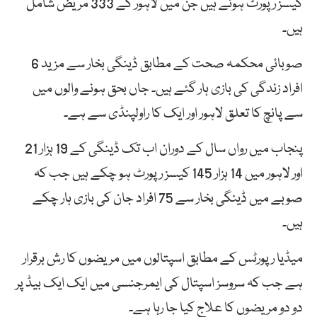
کیسز رپورٹ ہوئے ہیں جن میں لاہور کے 333 مریض شامل
ہیں۔
صوبائی محکمہ صحت کے مطابق ڈینگی بخار سے مزید 6
افراد زندگی کی بازی ہار گئے ہیں۔ جاں بحق ہونے والوں میں
سے پانچ کا تعلق لاہور اور ایک کا راولپنڈی سے ہے۔
پنجاب میں رواں سال کے دوران اب تک ڈینگی کے 19 ہزار 21
اور لاہور میں 14 ہزار 145 کیسز رپورٹ ہو چکے ہیں جب کہ
صوبے میں ڈینگی بخار سے 75 افراد جان کی بازی ہار چکے
ہیں۔
میڈیا رپورٹس کے مطابق اسپتالوں میں مریضوں کا رش برقرار
ہے جب کہ سروسز اسپتال کی ایمرجنسی میں ایک ایک بیڈ پر
دو دو مریضوں کا علاج کیا جا رہا ہے۔