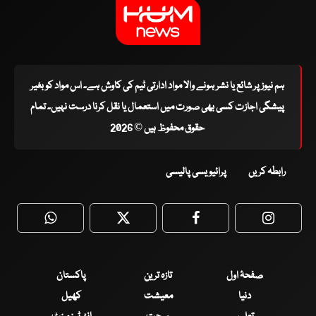
ہم نیوز پر شائع یا نشر ہونے والا مواد ادارتی ٹیم کی کاوش ہے۔ اس مواد کو بغیر
پیشگی اجازت کسی بھی صورت میں استعمال یا نقل کرنا درست نہیں۔ تمام
حقوق محفوظ ہیں © 2026
رابطہ کریں
پرائیویسی پالیسی
WhatsApp
Twitter
Facebook
Faceboo
صفحۂ اول
تازہ ترین
پاکستان
دنیا
معیشت
کھیل