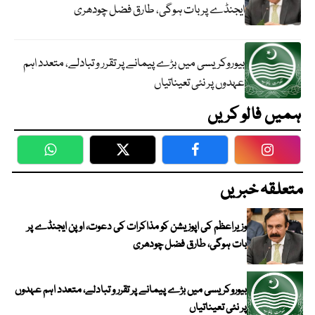
ایجنڈے پر بات ہوگی، طارق فضل چودھری
بیوروکریسی میں بڑے پیمانے پر تقرر و تبادلے، متعدد اہم
عہدوں پر نئی تعیناتیاں
ہمیں فالو کریں
WhatsApp
Twitter
Facebook
Faceboo
متعلقہ خبریں
وزیراعظم کی اپوزیشن کو مذاکرات کی دعوت، اوپن ایجنڈے پر
بات ہوگی، طارق فضل چودھری
بیوروکریسی میں بڑے پیمانے پر تقرر و تبادلے، متعدد اہم عہدوں
پر نئی تعیناتیاں