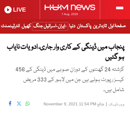
LIVE
7 Aug, 2026
صفحۂ اول
تازہ ترین
پاکستان
دنیا
ایران-اسرائیل جنگ
کھیل
انٹرٹینمنٹ
پنجاب میں ڈینگی کے کاری وار جاری، ادویات نایاب
ہو گئیں
گزشتہ 24 گھنٹوں کے دوران صوبے میں ڈینگی کے 456
کیسز رپورٹ ہوئے ہیں جن میں لاہور کے 333 مریض
شامل ہیں۔
|
شائع
November 9, 2021 11:54 PM
ویب ڈیسک