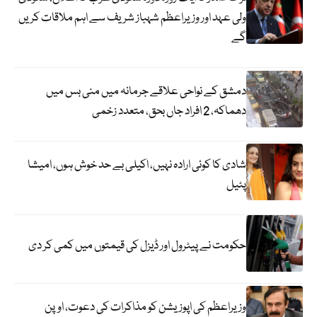
ولی عہد اور وزیراعظم شہباز شریف سے اہم ملاقات کریں
گے
دمشق کے نواحی علاقے جرمانہ میں منی بس میں
دھماکہ، 2 افراد جاں بحق، متعدد زخمی
شادی کا کوئی ارادہ نہیں، اکیلی بے حد خوش ہوں، امیشا
پٹیل
حکومت نے پیٹرول اور ڈیزل کی قیمتوں میں کمی کر دی
وزیراعظم کی اپوزیشن کو مذاکرات کی دعوت، اوپن