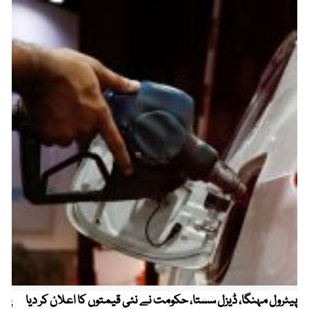
پیٹرول مہنگا، ڈیزل سستا، حکومت نے نئی قیمتوں کا اعلان کر دیا
پنج