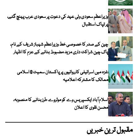
وزیراعظم سعودی ولی عہد کی دعوت پر سعودی عرب پہنچ گئے،
پر تپاک استقبال
چین کے صدر کا خصوصی خط وزیراعظم شہباز شریف کے نام،
پاک چین شراکت داری مزید مضبوط بنانے کے عزم کا اظہار
غزہ میں اسرائیلی کارروائیوں پر پاکستان سمیت 8 اسلامی
ممالک کا مشترکہ اعلامیہ
اسلام آباد ایکسپریس وے کو موٹروے طرز بنانے کا منصوبہ،
محسن نقوی کا اعلان
مقبول ترین خبریں