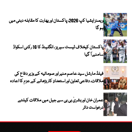
ویمنز ایشیا کپ 2026، پاکستان اور بھارت کا مقابلہ دبئی میں
ہو گا
پاکستان کیخلاف ٹیسٹ سیریز ، انگلینڈ کا 16 رکنی اسکواڈ
سامنے آ گیا
فیلڈ مارشل سید عاصم منیر اور صومالیہ کے وزیر دفاع کی
ملاقات، دفاعی تعاون اور استعدادِ کار بڑھانے کے عزم کا اعادہ
عمران خان اور بشریٰ بی بی سے جیل میں ملاقات کیلئے
درخواست دائر