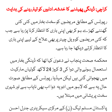
کراچی: ڈینگی پھیلنے کا خدشہ، اداروں کو تیار رہنے کی ہدایت
رپورٹس کے مطابق مریضوں کو سخت بخار میں کئی کئی
گھنٹے کھڑے ہو کر بھی اپنی باری کا انتظار کرنا پڑ رہا ہے جب
کہ کئی مریضوں کو ویل چیئر پر بھی علاج کے لیے اپنی باری
کا انتظار کرتے دیکھا جا رہا ہے۔
محکمہ صحت پنجاب نے دعویٰ کیا تھا کہ ڈینگی بخار میں
استعمال ہونے والی دوا کی 3 کروڑ 24 لاکھ گولیاں مارکیٹ
میں بھجوائی گئی ہیں لیکن میڈیا رپورٹس کے مطابق صورت
حال یہ ہے کہ لاہور میں ادویہ دوا اب بھی نایاب ہے اور شہری
سخت پریشانی میں مبتلا ہیں۔
پاکستان مسلم لیگ (ن) کے مرکزی سیکریٹری جنرل احسن