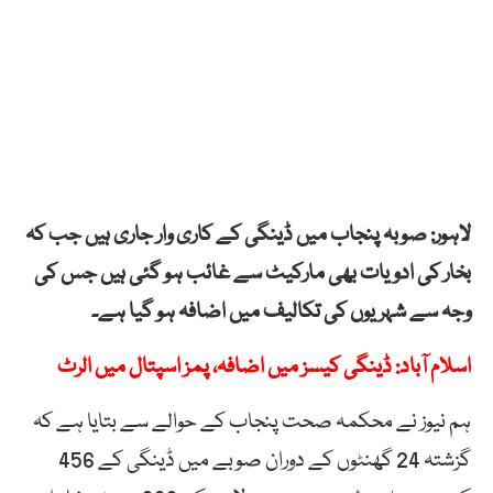
لاہور: صوبہ پنجاب میں ڈینگی کے کاری وار جاری ہیں جب کہ
بخار کی ادویات بھی مارکیٹ سے غائب ہو گئی ہیں جس کی
وجہ سے شہریوں کی تکالیف میں اضافہ ہو گیا ہے۔
اسلام آباد: ڈینگی کیسز میں اضافہ، پمز اسپتال میں الرٹ
ہم نیوز نے محکمہ صحت پنجاب کے حوالے سے بتایا ہے کہ
گزشتہ 24 گھنٹوں کے دوران صوبے میں ڈینگی کے 456