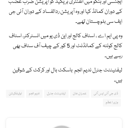
ایجنسی اور ہنگو میں انفنٹری بریگیڈ کو آپریشن ضرب عضب
کے دوران کمانڈ کیا اور وہ آپریشن ردالفساد کے دوران آئی جی
ایف سی بلوچستان تھے۔
وہ پی ایم اے ، اسٹاف کالج اور این ڈی یو میں انسٹرکٹر، اسٹاف
کالج کوئٹہ کے کمانڈنٹ اور 5 کور کے چیف آف سٹاف بھی
رہے ہیں۔
لیفٹیننٹ جنرل ندیم انجم باسکٹ بال اور کرکٹ کے شوقین
ہیں۔
ڈی جی آئی ایس آئی
عمران خان
لیفٹیننٹ جنرل
ندیم انجم
نوٹیفکیشن
وزیر اعظم