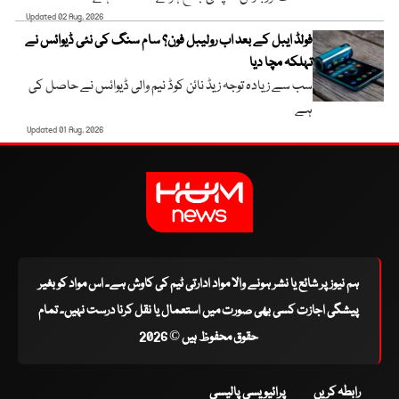
Updated 02 Aug, 2026
فولڈ ایبل کے بعد اب رولیبل فون؟ سام سنگ کی نئی ڈیوائس نے
تہلکہ مچا دیا
سب سے زیادہ توجہ زیڈ نائن کوڈ نیم والی ڈیوائس نے حاصل کی
ہے
Updated 01 Aug, 2026
ہم نیوز پر شائع یا نشر ہونے والا مواد ادارتی ٹیم کی کاوش ہے۔ اس مواد کو بغیر
پیشگی اجازت کسی بھی صورت میں استعمال یا نقل کرنا درست نہیں۔ تمام
حقوق محفوظ ہیں © 2026
رابطہ کریں
پرائیویسی پالیسی