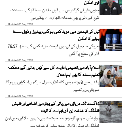
قوی امکان
جنوبی افریقی کرکٹر اس سے قبل ملتان سلطانز کے اسسٹنٹ
کوچ کے طور پر بھی خدمات انجام دے چکے ہیں
Updated 03 Aug, 2026
تیل کی قیمتوں میں مزید کمی ہو گئی، پیٹرول و ڈیزل سستا
ہونے کا امکان
امریکی خام تیل کی فی بیرل قیمت مزید کمی کے ساتھ 78.97
ڈالر کی سطح پر آ گئی
Updated 03 Aug, 2026
اسلام آباد میں تعلیمی ادارے کل سے کھل جائیں گے، محکمہ
تعلیم سندھ کا بھی اہم اعلان
ہفتے میں 6 روز تدریس کا اطلاق صرف سرکاری اسکولوں پر ہوگا،
صوبائی وزیر تعلیم
Updated 02 Aug, 2026
4 اگست تک دریاؤں میں پانی کے بہاؤ میں اضافے اور فلیش
فلڈنگ کا خدشہ، این ڈی ایم اے کا الرٹ
راولپنڈی، جہلم، گوجرانوالہ سمیت نشیبی شہری علاقوں میں اربن
فلڈنگ اور بارش کا پانی جمع ہونے کا خدشہ ہے