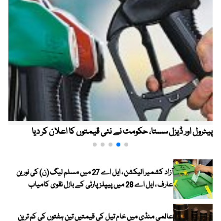
پیٹرول اور ڈیزل سستا، حکومت نے نئی قیمتوں کا اعلان کر دیا
آزاد کشمیر الیکشن ، ایل اے 27 میں مسلم لیگ (ن) کی نورین
عارف ، ایل اے 28 میں پیپلز پارٹی کے بازل نقوی کامیاب
عالمی منڈی میں خام تیل کی قیمتیں تین ہفتوں کی کم ترین