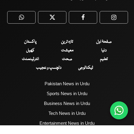
WhatsApp
Twitter
Facebook
Faceboo
صفحۂ اول
تازہ ترین
پاکستان
دنیا
معیشت
کھیل
تعلیم
صحت
انٹرٹینمنٹ
ٹیکنالوجی
دلچسپ و عجیب
Pakistan News in Urdu
Sports News in Urdu
Business News in Urdu
Tech News in Urdu
Entertainment News in Urdu
Health News in Urdu