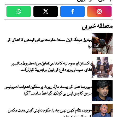
WhatsApp
Twitter
Facebook
Faceboo
متعلقہ خبریں
پیٹرول مہنگا، ڈیزل سستا، حکومت نے نئی قیمتوں کا اعلان کر
دیا
پاکستان اور صومالیہ کا دفاعی تعاون مزید مضبوط بنانے پر
اتفاق، صومالی وزیر دفاع کی نیول اور ایئرہیڈ کوارٹرز آمد
میر رضا علی کی پوسٹ مارٹم رپورٹ پر سنگین اعتراضات، پولیس
سرجن کا ایس ایس پی کو لکھا گیا خط سامنے آ گیا
موجودہ نظام کہیں نہیں جا رہا، حکومت اپنی آئینی مدت مکمل