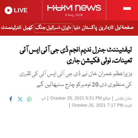
LIVE
6 Aug, 2026
صفحۂ اول
تازہ ترین
پاکستان
دنیا
ایران-اسرائیل جنگ
کھیل
انٹرٹینمنٹ
لیفٹیننٹ جنرل ندیم انجم ڈی جی آئی ایس آئی
تعینات، نوٹی فکیشن جاری
وزیراعظم عمران خان نے ڈی جی آئی ایس آئی کی تقرری
کی منظوری دی،20 نومبرکو چارج سنبھالیں گے
|
شائع
|
اپ
October 26, 2021 5:51 PM
عادل نظامی
ڈیٹ
|
October 26, 2021 7:17 PM