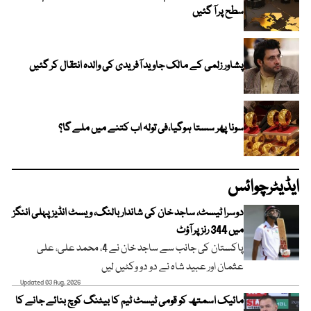
سطح پر آ گئیں
پشاور زلمی کے مالک جاوید آفریدی کی والدہ انتقال کر گئیں
سونا پھر سستا ہوگیا،فی تولہ اب کتنے میں ملے گا؟
ایڈیٹرچوائس
دوسرا ٹیسٹ، ساجد خان کی شاندار بالنگ، ویسٹ انڈیز پہلی اننگز
میں 344 رنز پر آؤٹ
پاکستان کی جانب سے ساجد خان نے 4، محمد علی، علی
عثمان اور عبید شاہ نے دو دو وکٹیں لیں
Updated 03 Aug, 2026
مائیک اسمتھ کو قومی ٹیسٹ ٹیم کا بیٹنگ کوچ بنائے جانے کا