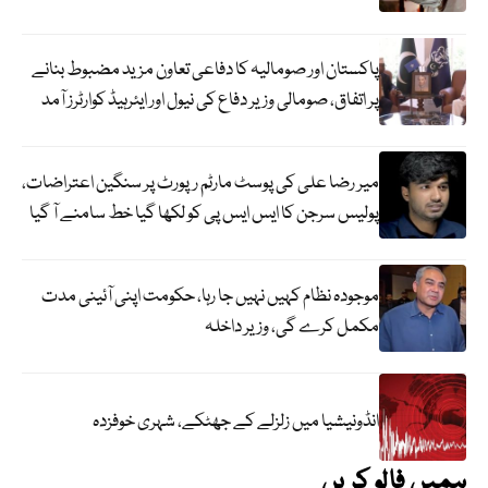
پاکستان اور صومالیہ کا دفاعی تعاون مزید مضبوط بنانے
پر اتفاق، صومالی وزیر دفاع کی نیول اور ایئرہیڈ کوارٹرز آمد
میر رضا علی کی پوسٹ مارٹم رپورٹ پر سنگین اعتراضات،
پولیس سرجن کا ایس ایس پی کو لکھا گیا خط سامنے آ گیا
موجودہ نظام کہیں نہیں جا رہا، حکومت اپنی آئینی مدت
مکمل کرے گی، وزیر داخلہ
انڈونیشیا میں زلزلے کے جھٹکے، شہری خوفزدہ
ہمیں فالو کریں