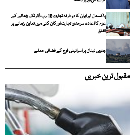
کرے گی، وزیر داخلہ
پاکستان اور ایران کا دوطرفہ تجارت 10 ارب ڈالر تک بڑھانے کے
عزم کا اعادہ، سرحدی تجارت اور کان کنی میں تعاون بڑھانے پر
اتفاق
جنوبی لبنان پر اسرائیلی فوج کے فضائی حملے
مقبول ترین خبریں