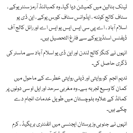
ٹینک بٹالین میں کمیشن دیا گیا۔ وہ کمبائنڈ آرمز سنٹر یوکے ،
سٹاف کالج کوئٹہ ، ایڈوانس سٹاف کورس یوکے ، این ڈی یو
اسلام آباد ، اے پی سی ایس ایس یو ایس اے اور رائل کالج آف
ڈیفنس اسٹڈیز یوکے سے فارغ التحصیل ہیں۔
انہوں نے کنگز کالج لندن اور این ڈی یو اسلام آباد سے ماسٹر کی
ڈگری حاصل کی۔
ندیم انجم کو روایتی اور ذیلی روایتی خطرے کے ماحول میں
کمان کا وسیع تجربہ ہے۔ وہ مغربی سرحد اور ایل او سی دونوں پر
کمانڈ کے علاوہ بلوچستان میں طویل خدمات انجام دے
چکے ہیں۔
انہوں نے جنوبی وزیرستان ایجنسی میں انفنٹری بریگیڈ ، کرم