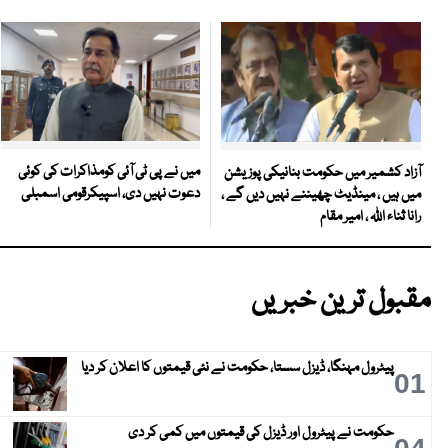
میں نے پی ٹی آئی کومذاکرات کی کوئی
آزاد کشمیر میں حکومت بنانیکی پوزیشن
دعوت نہیں دی، اسپیکرقومی اسمبلی
میں ہیں ، مینڈیٹ چھیننے نہیں دیں گے ،
رانا ثناء اللہ ، امیر مقام
مقبول ترین خبریں
پیٹرول مہنگا، ڈیزل سستا، حکومت نے نئی قیمتوں کا اعلان کر دیا
01
حکومت نے پیٹرول اور ڈیزل کی قیمتوں میں کمی کر دی