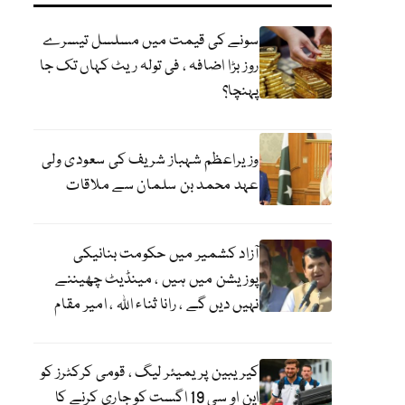
سونے کی قیمت میں مسلسل تیسرے
روز بڑا اضافہ ، فی تولہ ریٹ کہاں تک جا
پہنچا؟
وزیراعظم شہباز شریف کی سعودی ولی
عہد محمد بن سلمان سے ملاقات
آزاد کشمیر میں حکومت بنانیکی
پوزیشن میں ہیں ، مینڈیٹ چھیننے
نہیں دیں گے ، رانا ثناء اللہ ، امیر مقام
کیریبین پریمیئر لیگ ، قومی کرکٹرز کو
این او سی 19 اگست کو جاری کرنے کا