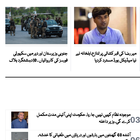
میر رضا کی قبر کشائی پر تنازع،اہلخانہ نے
جنوبی وزیرستان اور دیر میں سکیورٹی
نیا میڈیکل بورڈ مسترد کردیا
فورسز کی کارروائیاں ، 10دہشتگرد ہلاک
موجودہ نظام کہیں نہیں جا رہا، حکومت اپنی آئینی مدت مکمل
0
کرے گی، وزیر داخلہ
آئندہ 48 گھنٹوں میں بارشوں اور دریاؤں میں طغیانی کا خدشہ،