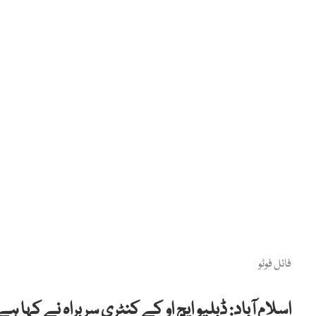
فائل فوٹو
اسلام آباد: ڈبلیو ایچ او کے کنٹری سربراہ نے کہ