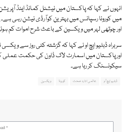
انہوں نے کہا کہ پاکستان میں نیشنل کمانڈ اینڈ آپریشن 
میں کورونا رسپانس میں بہترین کوآرڈی نیشن رہی ہے۔ پ
اور چوتھی لہر میں ویکسین کے باعث شرح اموات کم ہوئ
سربراہ ڈبلیو ایچ او نے کہا کہ گزشتہ کئی روز سے ویک
اور پاکستان میں اسمارٹ لاک ڈاون کی حکمت عملی 
سیکونسنگ کر رہا ہے۔
ڈبلیو ایچ آو
عالمی ادارہ صحت
کورونا
ویکسین