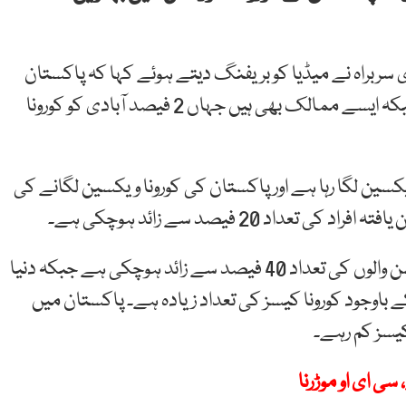
 سربراہ نے میڈیا کو بریفنگ دیتے ہوئے کہا کہ پاکستان
کورونا ویکسین لگانے میں بہتر کارکردگی دکھا رہا ہے جبکہ ایسے ممالک بھی ہیں جہاں 2 فیصد آبادی کو کورونا
ن ایک روز میں 10 لاکھ کورونا ویکسین لگا رہا ہے اور پاکستان کی کورونا ویکسین لگانے کی
د 20 فیصد سے زائد ہوچکی ہے۔
کنٹری سربراہ نے کہا کہ پاکستان میں جزوی ویکسی نیشن والوں کی تعداد 40 فیصد سے زائد ہوچکی ہے جبکہ دنیا
باوجود کورونا کیسز کی تعداد زیادہ ہے۔ پاکستان میں
یسز کم رہے۔
ی ای او موڑرنا