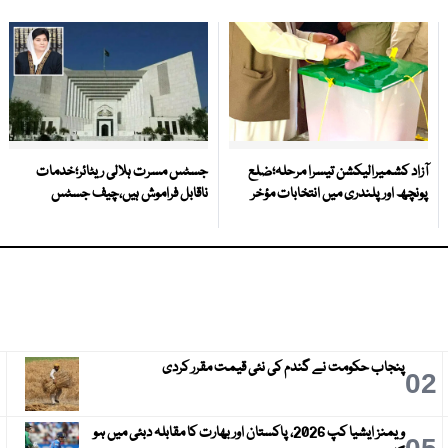
آزاد کشمیرالیکشن تیسرا مرحلہ؛ضلع
جسٹس مسرت ہلالی ریٹائر؛خدمات
پونچھ اور پلندری میں انتخابات مؤخر
ناقابل فراموش ہیں،چیف جسٹس
پنجاب حکومت نے گندم کی نئی قیمت مقرر کردی
3
02
ویمنز ایشیا کپ 2026، پاکستان اور بھارت کا مقابلہ دبئی میں ہو