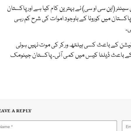
سینٹر (این سی او سی) نے بہترین کام کیا ہے اور پاکستان
اکستان میں کورونا کے باوجود اموات کی شرح کم رہی
ی۔
سی نیشن کے باعث کسی ہیلتھ ورکر کی موت نہیں ہوئی
کے باعث ڈیلٹا کیس میں کمی آئی۔ پاکستان جینومک
EAVE A REPLY