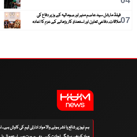
04
فیلڈ مارشل سید عاصم منیر اور صومالیہ کے وزیر دفاع کی
07
ملاقات، دفاعی تعاون اور استعدادِ کار بڑھانے کے عزم کا اعادہ
ہم نیوز پر شائع یا نشر ہونے والا مواد ادارتی ٹیم کی کاوش ہے۔ 
مواد کو بغیر پیشگی اجازت کسی بھی صورت میں استعمال یا