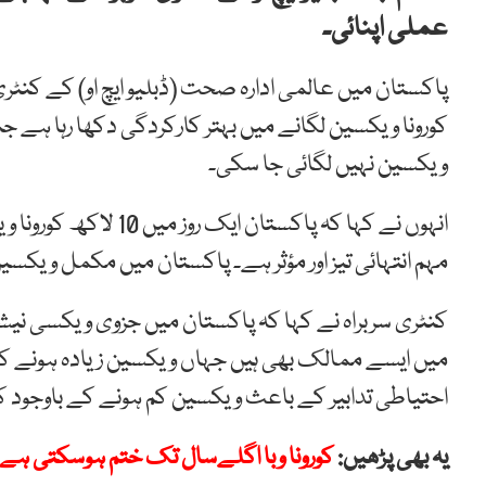
عملی اپنائی۔
پاکستان میں عالمی ادارہ صحت (ڈبلیو ایچ او) کے کنٹری
ویکسین نہیں لگائی جا سکی۔
انہوں نے کہا کہ پاکستا
مہم انتہائی تیز اور مؤثر ہے۔ پاکستان میں مکمل ویکسین یافتہ افراد کی تعدا
میں ایسے ممالک بھی ہیں جہاں ویکسین زیادہ ہونے کے 
احتیاطی تدابیر کے باعث ویکسین کم ہونے کے باوجود ک
یہ بھی پڑھیں:
کورونا وبا اگلےسال تک ختم ہوسکتی ہے، س