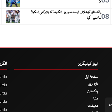
6
05
گا
پاکستان کیخلاف ٹیسٹ سیریز ، انگلینڈ کا 16 رکنی اسکواڈ
9
08
سامنے آ گیا
نیوز کیٹیگریز
انگر
صفحۂ اول
Urdu
تازہ ترین
Urdu
پاکستان
Urdu
دنیا
Urdu
اس
معیشت
Urdu