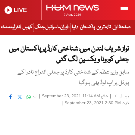
LIVE
7 Aug, 2026
صفحۂ اول
تازہ ترین
پاکستان
دنیا
ایران-اسرائیل جنگ
کھیل
انٹرٹینمنٹ
نواز شریف لندن میں،شناختی کارڈ پر پاکستان میں
جعلی کورونا ویکسین لگ گئی
سابق وزیراعظم کے شناختی کارڈ پر جعلی اندراج نادرا کے
پورٹل پر اپ لوڈ بھی ہوگیا
|
شائع
|
اپ
September 23, 2021 11:14 AM
ویب ڈیسک
ڈیٹ
|
September 23, 2021 2:30 PM