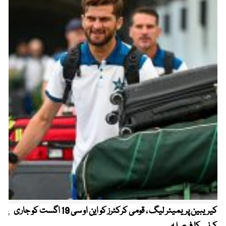
کیریبین پریمیئر لیگ ، قومی کرکٹرز کو این او سی 19 اگست کو جاری
پیٹ