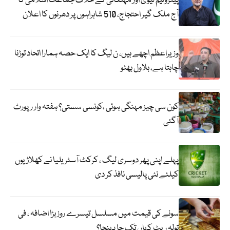
پیٹرولیم لیوی اور مہنگائی کے خلاف جماعت اسلامی کا
آج ملک گیر احتجاج، 510 شاہراہوں پر دھرنوں کا اعلان
وزیراعظم اچھے ہیں، ن لیگ کا ایک حصہ ہمارا اتحاد توڑنا
چاہتا ہے، بلاول بھٹو
کون سی چیز مہنگی ہوئی ،کونسی سستی؟ ہفتہ وار رپورٹ
آگئی
پہلے اپنی پھر دوسری لیگ ، کرکٹ آسٹریلیا نے کھلاڑیوں
کیلئے نئی پالیسی نافذ کر دی
سونے کی قیمت میں مسلسل تیسرے روز بڑا اضافہ ، فی
تولہ ریٹ کہاں تک جا پہنچا؟