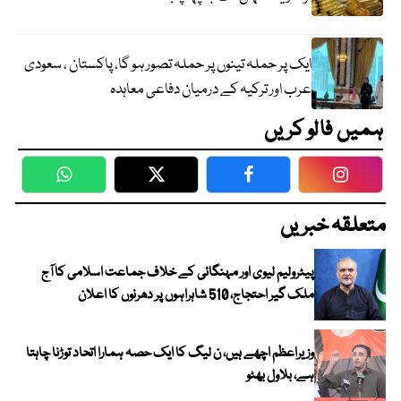
ایک پر حملہ تینوں پر حملہ تصور ہو گا، پاکستان ، سعودی
عرب اور ترکیہ کے درمیان دفاعی معاہدہ
ہمیں فالو کریں
WhatsApp
Twitter
Facebook
Faceboo
متعلقہ خبریں
پیٹرولیم لیوی اور مہنگائی کے خلاف جماعت اسلامی کا آج
ملک گیر احتجاج، 510 شاہراہوں پر دھرنوں کا اعلان
وزیراعظم اچھے ہیں، ن لیگ کا ایک حصہ ہمارا اتحاد توڑنا چاہتا
ہے، بلاول بھٹو