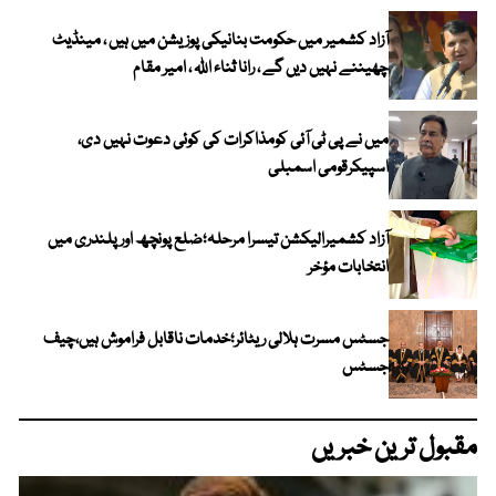
آزاد کشمیر میں حکومت بنانیکی پوزیشن میں ہیں ، مینڈیٹ
چھیننے نہیں دیں گے ، رانا ثناء اللہ ، امیر مقام
میں نے پی ٹی آئی کومذاکرات کی کوئی دعوت نہیں دی،
اسپیکرقومی اسمبلی
آزاد کشمیرالیکشن تیسرا مرحلہ؛ضلع پونچھ اور پلندری میں
انتخابات مؤخر
جسٹس مسرت ہلالی ریٹائر؛خدمات ناقابل فراموش ہیں،چیف
جسٹس
مقبول ترین خبریں