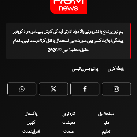
ہم نیوز پر شائع یا نشر ہونے والا مواد ادارتی ٹیم کی کاوش ہے۔ اس مواد کو بغیر
پیشگی اجازت کسی بھی صورت میں استعمال یا نقل کرنا درست نہیں۔ تمام
حقوق محفوظ ہیں © 2026
رابطہ کریں
پرائیویسی پالیسی
WhatsApp
Twitter
Facebook
Faceboo
صفحۂ اول
تازہ ترین
پاکستان
دنیا
معیشت
کھیل
تعلیم
صحت
انٹرٹینمنٹ