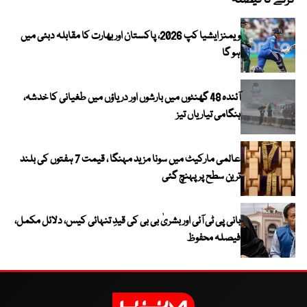
کرنے کا فیصلہ
ویمنز ایشیا کپ 2026، پاکستان اور بھارت کا مقابلہ دبئی میں
ہو گا
آئندہ 48 گھنٹوں میں بارشوں اور دریاؤں میں طغیانی کا خدشہ،
ہنگامی تیاریاں تیز
عالمی مارکیٹ میں سونا مزید مہنگا ، قیمت 7 ہفتوں کی بلند
ترین سطح پر پہنچ گئی
بانی پی ٹی آئی اور بشریٰ بی بی کی قیدِ تنہائی کیس، دلائل مکمل،
فیصلہ محفوظ