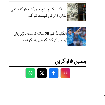
اسٹاک ایکسچینج میں کاروبار کا منفی
آغاز ، ڈالر کی قیمت گر گئی
انگلینڈ کے 25 سالہ فاسٹ باؤلر جان
ٹرنر نے کرکٹ کو خیر باد کہہ دیا
ہمیں فالو کریں
WhatsApp
Twitter
Facebook
Facebook