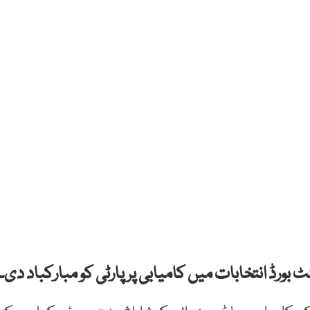
رڈ انتخابات میں کامیابی پر پارٹی کو مبارکباد دی۔