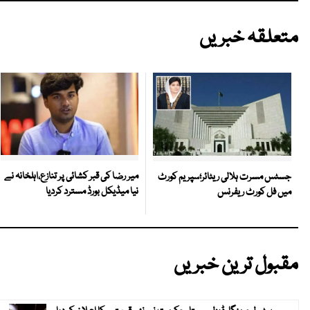
متعلقہ خبریں
میر رضا کی قبر کشائی پر تنازع،اہلخانہ نے
جسٹس مسرت ہلالی ریٹائر؛سپریم کورٹ
نیا میڈیکل بورڈ مسترد کردیا
میں فل کورٹ ریفرنس
مقبول ترین خبریں