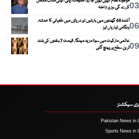
موجودہ نظام کہیں نہیں جا رہا، حکومت اپنی آئینی مدت مکمل
0
کرے گی، وزیر داخلہ
آئندہ 48 گھنٹوں میں بارشوں اور دریاؤں میں طغیانی کا خدشہ،
0
ہنگامی تیاریاں تیز
عالمی مارکیٹ میں سونا مزید مہنگا ، قیمت 7 ہفتوں کی بلند
0
ترین سطح پر پہنچ گئی
یزی سیکشنز
Pakistan News in 
Sports News in 