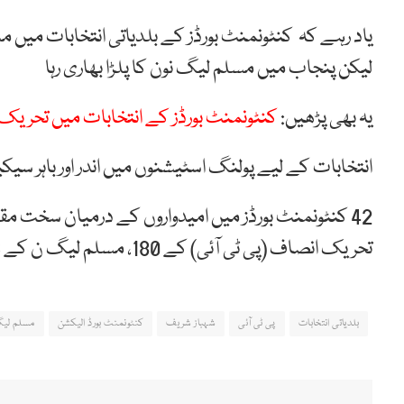
یاد رہے کہ کنٹونمنٹ بورڈز کے بلدیاتی انتخابات میں
مس
لیکن
پنجاب میں مسلم لیگ نون کا پلڑا بھاری رہا
یہ بھی پڑھیں:
کنٹونمنٹ بورڈز کے انتخابات میں تحریک 
انتخابات کے لیے پولنگ اسٹیشنوں میں اندر اور باہر س
42 کنٹونمنٹ بورڈز میں امیدواروں کے درمیان سخت مقا
تحریک انصاف (پی ٹی آئی) کے 180، مسلم لیگ ن کے 143 اور پیپلز پارٹی کے 112 امیدواروں نے حصہ لیا۔
بلدیاتی انتخابات
پی ٹی آئی
شہباز شریف
کنٹونمنٹ بورڈ الیکشن
مسلم لی