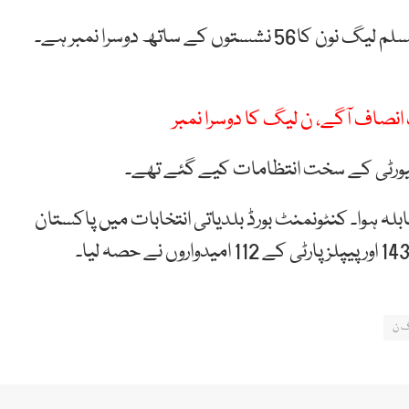
لم
لیگ
نون
کا56
نشستوں
کے
ساتھ
دوسرا
نمبر ہے۔
انصاف آگے، ن لیگ کا دوسرا نمبر
یکیورٹی کے سخت انتظامات کیے گئے تھے۔
بلہ ہوا۔ کنٹونمنٹ بورڈ بلدیاتی انتخابات میں پاکستان
گ ن