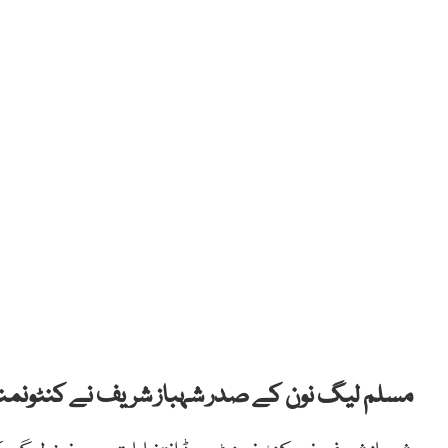
مسلم لیگ نون کے صدر شہباز شریف نے کنٹونمنٹ بو