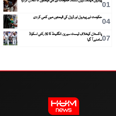
پیٹرول مہنگا، ڈیزل سستا، حکومت نے نئی قیمتوں کا اعلان کر دیا
01
حکومت نے پیٹرول اور ڈیزل کی قیمتوں میں کمی کر دی
04
پاکستان کیخلاف ٹیسٹ سیریز ، انگلینڈ کا 16 رکنی اسکواڈ
07
سامنے آ گیا