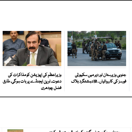
جنوبی وزیرستان اور دیر میں سکیورٹی
وزیراعظم کی اپوزیشن کو مذاکرات کی
فورسز کی کارروائیاں ، 10دہشتگرد ہلاک
دعوت، اوپن ایجنڈے پر بات ہوگی، طارق
فضل چودھری