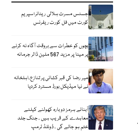
جسٹس مسرت ہلالی ریٹائر؛سپریم
کورٹ میں فل کورٹ ریفرنس
بچوں کو خطرات سے بروقت آگاہ نہ کرنے
پر میٹا پر مزید 567 ملین ڈالر جرمانہ
میر رضا کی قبر کشائی پر تنازع،اہلخانہ
نے نیا میڈیکل بورڈ مسترد کردیا
آبنائے ہرمز دوبارہ کھولنے کیلئے
معاہدے کے قریب ہیں ، جنگ جلد
ختم ہو جائے گی ، ڈونلڈ ٹرمپ