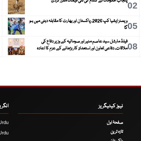
پنجاب حکومت نے گندم کی نئی قیمت مقرر کردی
3
02
ویمنز ایشیا کپ 2026، پاکستان اور بھارت کا مقابلہ دبئی میں ہو
6
05
گا
فیلڈ مارشل سید عاصم منیر اور صومالیہ کے وزیر دفاع کی
9
08
ملاقات، دفاعی تعاون اور استعدادِ کار بڑھانے کے عزم کا اعادہ
نیوز کیٹیگریز
انگر
صفحۂ اول
Urdu
تازہ ترین
Urdu