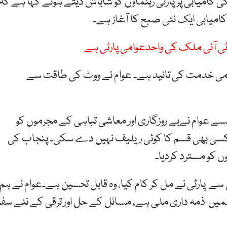
کامیابی پر پارٹی رہنماؤں کو شاباش دیتے ہوئے کہا ہے کہ
امیابی ایک نئی صبح کا آغاز ہے۔
 ٹی آئی ملک کی واحدعوامی پارٹی ہے
عوامی خدمت کی تائید ہے۔ عوام نے ووٹ کی طاقت سے
سے عوام نےبے روزگاری اور معاشی تباہی کے مجرموں کو
کو کسی بھی قسم کا کوئی ریلیف نہیں دے سکی۔ پنجاب کی
 کو مسترد کردیا۔
سے پارٹی نے مل کر کام کیا، وہ قابل تحسین ہے۔عوام نے ہم
ں ہمیں ذمہ داری ملی ہے، مسائل کے حل اور ترقی کے نئے سفر