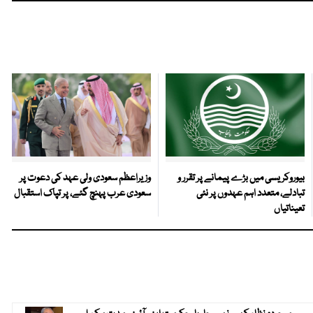
بیوروکریسی میں بڑے پیمانے پر تقرر و
وزیراعظم سعودی ولی عہد کی دعوت پر
تبادلے، متعدد اہم عہدوں پر نئی
سعودی عرب پہنچ گئے، پر تپاک استقبال
تعیناتیاں