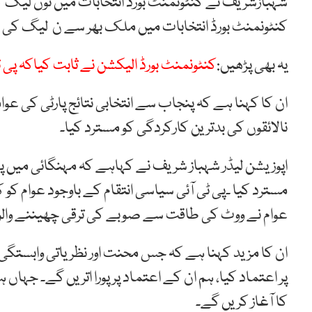
شہبازشریف نے کنٹونمنٹ بورڈ انتخابات میں نون لیگ کی 
کنٹونمنٹ بورڈ انتخابات میں ملک بھر سے ن لیگ کی ک
یہ بھی پڑھیں:
کنٹونمنٹ بورڈ الیکشن نے ثابت کیاکہ پی
ان کا کہنا ہے کہ پنجاب سے انتخابی نتائج پارٹی کی 
نالائقوں کی بدترین کارکردگی کو مسترد کیا۔
اپوزیشن لیڈر شہباز شریف نے کہاہے کہ مہنگائی میں پ
مسترد کیا ۔پی ٹی آئی سیاسی انتقام کے باوجود عوام 
عوام نے ووٹ کی طاقت سے صوبے کی ترقی چھیننے والوں
ان کا مزید کہنا ہے کہ جس محنت اور نظریاتی وابستگی 
پر اعتماد کیا، ہم ان کے اعتماد پر پورا اتریں گے۔ جہا
کا آغاز کریں گے۔