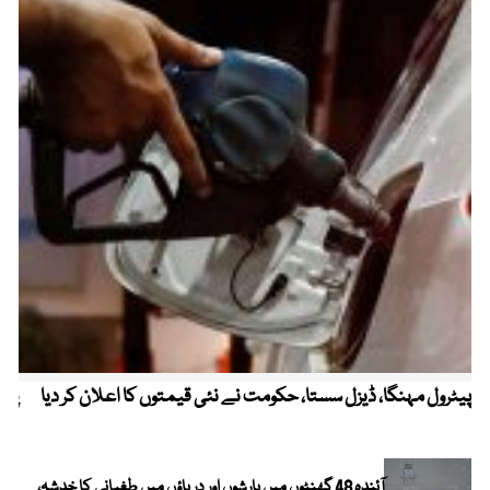
پیٹرول مہنگا، ڈیزل سستا، حکومت نے نئی قیمتوں کا اعلان کر دیا
پنج
آئندہ 48 گھنٹوں میں بارشوں اور دریاؤں میں طغیانی کا خدشہ،