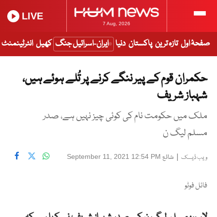
LIVE
7 Aug, 2026
صفحۂ اول
تازہ ترین
پاکستان
دنیا
ایران-اسرائیل جنگ
کھیل
انٹرٹینمنٹ
حکمران قوم کے پیر ننگے کرنے پر تُلے ہوئے ہیں،
شہباز شریف
ملک میں حکومت نام کی کوئی چیز نہیں ہے، صدر
مسلم لیگ ن
|
شائع
September 11, 2021 12:54 PM
ویب ڈیسک
فائل فوٹو