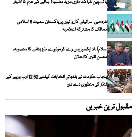
پاک چین شراکت داری مزید مضبوط بنانے کے عزم کا اظہار
غزہ میں اسرائیلی کارروائیوں پر پاکستان سمیت 8 اسلامی
ممالک کا مشترکہ اعلامیہ
اسلام آباد ایکسپریس وے کو موٹروے طرز بنانے کا منصوبہ،
محسن نقوی کا اعلان
پنجاب حکومت نے بلدیاتی انتخابات کیلئے 12.52 ارب روپے کے
فنڈز کی منظوری دے دی
مقبول ترین خبریں