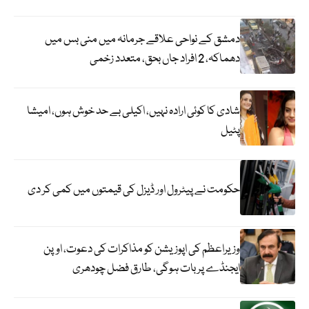
دمشق کے نواحی علاقے جرمانہ میں منی بس میں
دھماکہ، 2 افراد جاں بحق، متعدد زخمی
شادی کا کوئی ارادہ نہیں، اکیلی بے حد خوش ہوں، امیشا
پٹیل
حکومت نے پیٹرول اور ڈیزل کی قیمتوں میں کمی کر دی
وزیراعظم کی اپوزیشن کو مذاکرات کی دعوت، اوپن
ایجنڈے پر بات ہوگی، طارق فضل چودھری