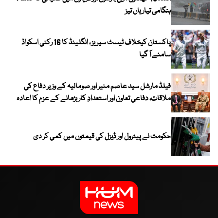
ہنگامی تیاریاں تیز
پاکستان کیخلاف ٹیسٹ سیریز ، انگلینڈ کا 16 رکنی اسکواڈ
سامنے آ گیا
فیلڈ مارشل سید عاصم منیر اور صومالیہ کے وزیر دفاع کی
ملاقات، دفاعی تعاون اور استعدادِ کار بڑھانے کے عزم کا اعادہ
حکومت نے پیٹرول اور ڈیزل کی قیمتوں میں کمی کر دی