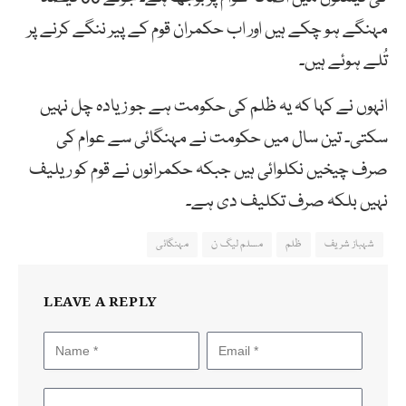
مہنگے ہو چکے ہیں اور اب حکمران قوم کے پیر ننگے کرنے پر
تُلے ہوئے ہیں۔
انہوں نے کہا کہ یہ ظلم کی حکومت ہے جو زیادہ چل نہیں
سکتی۔ تین سال میں حکومت نے مہنگائی سے عوام کی
صرف چیخیں نکلوائی ہیں جبکہ حکمرانوں نے قوم کو ریلیف
نہیں بلکہ صرف تکلیف دی ہے۔
شہباز شریف
ظلم
مسلم لیگ ن
مہنگائی
LEAVE A REPLY