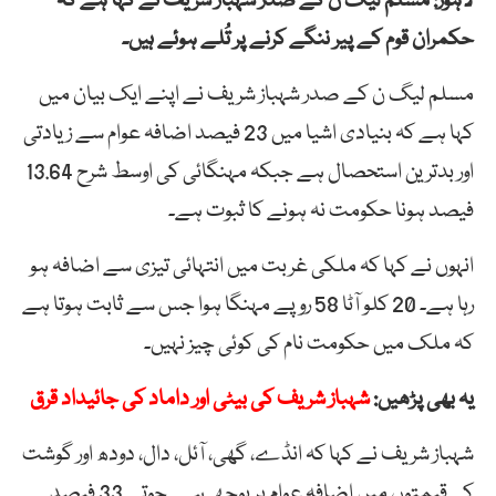
لاہور: مسلم لیگ ن کے صدر شہباز شریف نے کہا ہے کہ
حکمران قوم کے پیر ننگے کرنے پر تُلے ہوئے ہیں۔
مسلم لیگ ن کے صدر شہباز شریف نے اپنے ایک بیان میں
کہا ہے کہ بنیادی اشیا میں 23 فیصد اضافہ عوام سے زیادتی
اور بدترین استحصال ہے جبکہ مہنگائی کی اوسط شرح 13.64
فیصد ہونا حکومت نہ ہونے کا ثبوت ہے۔
انہوں نے کہا کہ ملکی غربت میں انتہائی تیزی سے اضافہ ہو
رہا ہے۔ 20 کلو آٹا 58 روپے مہنگا ہوا جس سے ثابت ہوتا ہے
کہ ملک میں حکومت نام کی کوئی چیز نہیں۔
یہ بھی پڑھیں:
شہباز شریف کی بیٹی اور داماد کی جائیداد قرق
شہباز شریف نے کہا کہ انڈے، گھی، آئل، دال، دودھ اور گوشت
کی قیمتوں میں اضافہ عوام پر بوجھ ہے۔ جوتے 33 فیصد