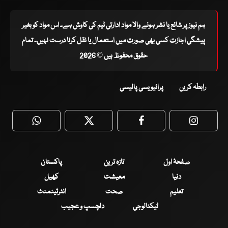
ہم نیوز پر شائع یا نشر ہونے والا مواد ادارتی ٹیم کی کاوش ہے۔ اس مواد کو بغیر
پیشگی اجازت کسی بھی صورت میں استعمال یا نقل کرنا درست نہیں۔ تمام
حقوق محفوظ ہیں © 2026
رابطہ کریں
پرائیویسی پالیسی
WhatsApp
Twitter
Facebook
Faceboo
صفحۂ اول
تازہ ترین
پاکستان
دنیا
معیشت
کھیل
تعلیم
صحت
انٹرٹینمنٹ
ٹیکنالوجی
دلچسپ و عجیب