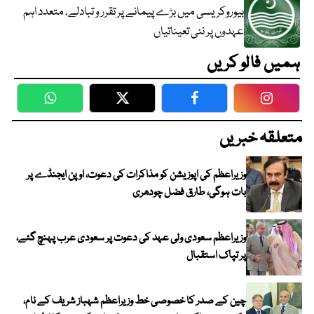
بیوروکریسی میں بڑے پیمانے پر تقرر و تبادلے، متعدد اہم
عہدوں پر نئی تعیناتیاں
ہمیں فالو کریں
WhatsApp
Twitter
Facebook
Faceboo
متعلقہ خبریں
وزیراعظم کی اپوزیشن کو مذاکرات کی دعوت، اوپن ایجنڈے پر
بات ہوگی، طارق فضل چودھری
وزیراعظم سعودی ولی عہد کی دعوت پر سعودی عرب پہنچ گئے،
پر تپاک استقبال
چین کے صدر کا خصوصی خط وزیراعظم شہباز شریف کے نام،