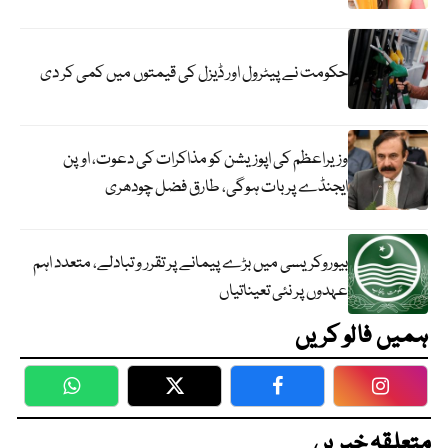
حکومت نے پیٹرول اور ڈیزل کی قیمتوں میں کمی کر دی
وزیراعظم کی اپوزیشن کو مذاکرات کی دعوت، اوپن
ایجنڈے پر بات ہوگی، طارق فضل چودھری
بیوروکریسی میں بڑے پیمانے پر تقرر و تبادلے، متعدد اہم
عہدوں پر نئی تعیناتیاں
ہمیں فالو کریں
WhatsApp
Twitter
Facebook
Faceboo
متعلقہ خبریں