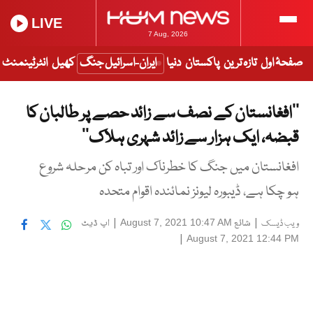
LIVE
7 Aug, 2026
صفحۂ اول
تازہ ترین
پاکستان
دنیا
ایران-اسرائیل جنگ
کھیل
انٹرٹینمنٹ
’’افغانستان کے نصف سے زائد حصے پر طالبان کا
قبضہ، ایک ہزار سے زائد شہری ہلاک‘‘
افغانستان میں جنگ کا خطرناک اور تباہ کن مرحلہ شروع
ہو چکا ہے، ڈیبورہ لیونز نمائندہ اقوام متحدہ
|
شائع
|
اپ ڈیٹ
August 7, 2021 10:47 AM
ویب ڈیسک
|
August 7, 2021 12:44 PM