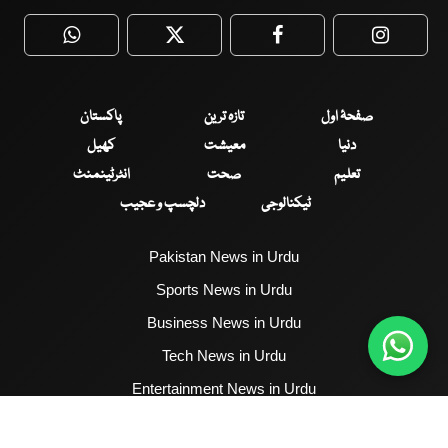
WhatsApp
Twitter
Facebook
Faceboo
صفحۂ اول
تازہ ترین
پاکستان
دنیا
معیشت
کھیل
تعلیم
صحت
انٹرٹینمنٹ
ٹیکنالوجی
دلچسپ و عجیب
Pakistan News in Urdu
Sports News in Urdu
Business News in Urdu
Tech News in Urdu
Entertainment News in Urdu
Health News in Urdu