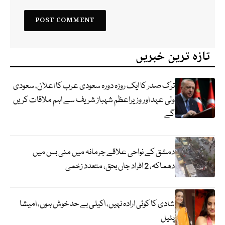
تازہ ترین خبریں
ترک صدر کا ایک روزہ دورہ سعودی عرب کا اعلان، سعودی
ولی عہد اور وزیراعظم شہباز شریف سے اہم ملاقات کریں
گے
دمشق کے نواحی علاقے جرمانہ میں منی بس میں
دھماکہ، 2 افراد جاں بحق، متعدد زخمی
شادی کا کوئی ارادہ نہیں، اکیلی بے حد خوش ہوں، امیشا
پٹیل