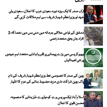
ترک صدر کا ایک روزہ دورہ سعودی عرب کا اعلان، سعودی ولی
عہد اور وزیراعظم شہباز شریف سے اہم ملاقات کریں گے
دمشق کے نواحی علاقے جرمانہ میں منی بس میں دھماکہ، 2
افراد جاں بحق، متعدد زخمی
بیوروکریسی میں بڑے پیمانے پر تقرر و تبادلے، متعدد اہم عہدوں
پر نئی تعیناتیاں
چین کے صدر کا خصوصی خط وزیراعظم شہباز شریف کے نام،
پاک چین شراکت داری مزید مضبوط بنانے کے عزم کا اظہار
اسلام آباد ایکسپریس وے کو موٹروے طرز بنانے کا منصوبہ،
محسن نقوی کا اعلان