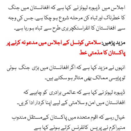
اجلاس میں ڈیبورہ لیونز نے کہا ہے کہ افغانستان میں جنگ
کا خطرناک اور تباہ کن مرحلہ شروع ہو چکا ہے، جس کی وجہ
سے افغانستان کا انفراسٹکچر بری طرح سے تباہ ہو رہا ہے۔
مزید پڑھیں:
سلامتی کونسل کے اجلاس میں مدعو نہ کرنے پر
پاکستان کا مذمتی خط
انہوں نے مزید کہا ہے کہ اگر افغانستان میں بڑی جنگ ہوئی
تو پڑوسی ممالک بھی متاثر ہو سکتے ہیں۔
ڈیبورہ لیونز نے کہا ہے کہ عالمی برادری کو چاہیے کہ
افغانستان میں امن و سلامتی کے لیے اپنا کردار ادا کریں۔
خیال رہے کہ اقوم متحدہ میں پاکستان کےمستقل مندوب
منیراکرم نے پریس کانفرنس کرتے ہوئے کہا ہے