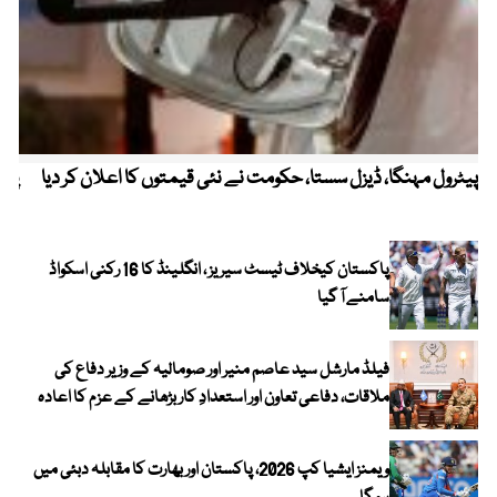
پیٹرول مہنگا، ڈیزل سستا، حکومت نے نئی قیمتوں کا اعلان کر دیا
پنج
پاکستان کیخلاف ٹیسٹ سیریز ، انگلینڈ کا 16 رکنی اسکواڈ
سامنے آ گیا
فیلڈ مارشل سید عاصم منیر اور صومالیہ کے وزیر دفاع کی
ملاقات، دفاعی تعاون اور استعدادِ کار بڑھانے کے عزم کا اعادہ
ویمنز ایشیا کپ 2026، پاکستان اور بھارت کا مقابلہ دبئی میں