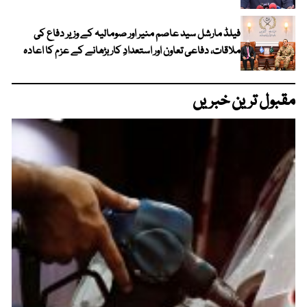
فیلڈ مارشل سید عاصم منیر اور صومالیہ کے وزیر دفاع کی
ملاقات، دفاعی تعاون اور استعدادِ کار بڑھانے کے عزم کا اعادہ
مقبول ترین خبریں