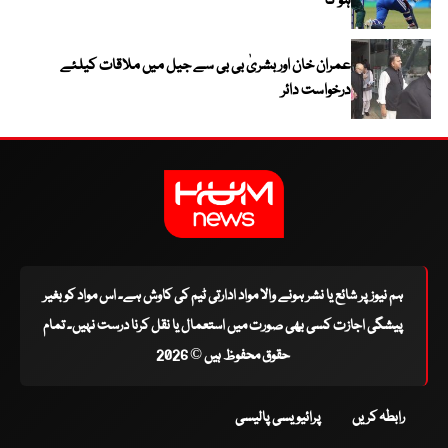
ہو گا
عمران خان اور بشریٰ بی بی سے جیل میں ملاقات کیلئے
درخواست دائر
ہم نیوز پر شائع یا نشر ہونے والا مواد ادارتی ٹیم کی کاوش ہے۔ اس مواد کو بغیر
پیشگی اجازت کسی بھی صورت میں استعمال یا نقل کرنا درست نہیں۔ تمام
حقوق محفوظ ہیں © 2026
رابطہ کریں
پرائیویسی پالیسی