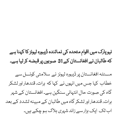
نیو یارک میں اقوام متحدہ کی نمائندہ ڈیبورہ لیونز کا کہنا ہے
کہ طالبان نے افغانستان کے 31 صوبوں پر قبضہ کر لیا ہے۔
مسئلہ افغانستان پر ڈیبورہ لیونز نے سلامتی کونسل سے
خطاب کیا جس میں انہوں نے کہا کہ ہرات، قندھار اور لشکر
گاہ کی صورت حال انتہائی سنگین ہے۔ افغانستان کے شہر
ہرات، قندھار اور لشکر گاہ میں طالبان کے مبینہ تشدد کے بعد
اب تک ایک ہزار سے زائد شہری ہلاک ہو چکے ہیں۔