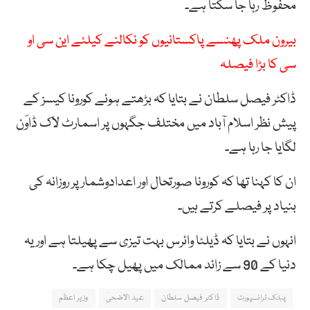
محفوظ رہا جا سکتا ہے۔
بیرون ملک پھنسے پاکستانیوں کو نکالنے کیلئے این سی او
سی کا بڑا فیصلہ
ڈاکٹر فیصل سلطان نے بتایا کہ بڑھتے ہوئے کورونا کیسز کے
پیش نظر اسلام آباد میں مختلف جگہوں پر اسمارٹ لاک ڈاوَن
لگایا جا رہا ہے۔
ان کا کہنا تھا کہ کورونا صورتحال اور اعدادوشمار پر روزانہ کی
بنیاد پر فیصلے کرتے ہیں۔
انہوں نے بتایا کہ ڈیلٹا وائرس بہت تیزی سے پھیلتا ہے اور یہ
دنیا کے 90 سے زائد ممالک میں پھیل چکا ہے۔
پبلک ٹرانسپورٹ
ڈاکٹر فیصل سلطان
عید الاضحیٰ
وزیر اعظم