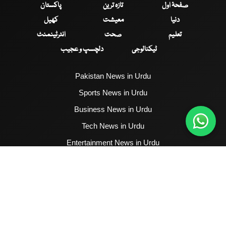
صفحۂ اول
تازہ ترین
پاکستان
دنیا
معیشت
کھیل
تعلیم
صحت
انٹرٹینمنٹ
ٹیکنالوجی
دلچسپ و عجیب
Pakistan News in Urdu
Sports News in Urdu
Business News in Urdu
Tech News in Urdu
Entertainment News in Urdu
Health News in Urdu
Hum News English