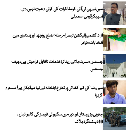
میں نے پی ٹی آئی کومذاکرات کی کوئی دعوت نہیں دی،
اسپیکرقومی اسمبلی
آزاد کشمیرالیکشن تیسرا مرحلہ؛ضلع پونچھ اور پلندری میں
انتخابات مؤخر
جسٹس مسرت ہلالی ریٹائر؛خدمات ناقابل فراموش ہیں،چیف
جسٹس
میر رضا کی قبر کشائی پر تنازع،اہلخانہ نے نیا میڈیکل بورڈ مسترد
کردیا
جنوبی وزیرستان اور دیر میں سکیورٹی فورسز کی کارروائیاں ،
10دہشتگرد ہلاک