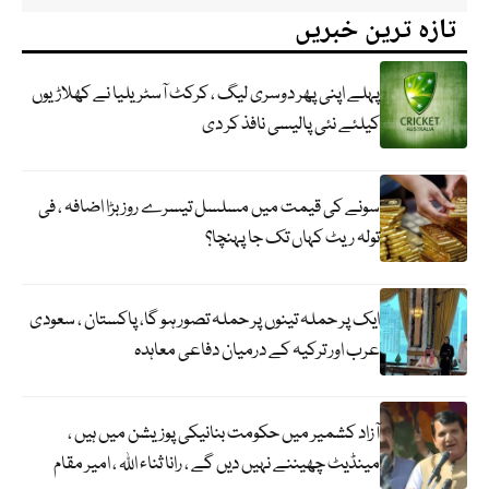
تازہ ترین خبریں
پہلے اپنی پھر دوسری لیگ ، کرکٹ آسٹریلیا نے کھلاڑیوں
کیلئے نئی پالیسی نافذ کر دی
سونے کی قیمت میں مسلسل تیسرے روز بڑا اضافہ ، فی
تولہ ریٹ کہاں تک جا پہنچا؟
ایک پر حملہ تینوں پر حملہ تصور ہو گا، پاکستان ، سعودی
عرب اور ترکیہ کے درمیان دفاعی معاہدہ
آزاد کشمیر میں حکومت بنانیکی پوزیشن میں ہیں ،
مینڈیٹ چھیننے نہیں دیں گے ، رانا ثناء اللہ ، امیر مقام