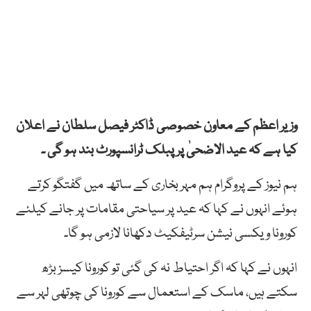
وزیر اعظم کے معاون خصوصی ڈاکٹر فیصل سلطان نے اعلان
کیا ہے کہ عید
الاضحیٰ
پر
پبلک
ٹرانسپورٹ
بند
ہو
گی
۔
ہم نیوز کے پروگرام
ہم
مہر
بخاری
کے
ساتھ
میں
گفتگو
کرتے
ہوئے
انہوں
نے
کہا
کہ
عید
پر
سیاحتی
مقامات
پر
جانے
کیلئے
کورونا
ویکسی
نیشن
سرٹیفکیٹ
دکھانا
لازمی
ہو
گا
۔
انہوں نے کہا کہ اگر احتیاط نہ کی گئی تو کورونا کیسز بڑھ
سکتے ہیں، ماسک کے استعمال سے کورونا کی چوتھی لہر سے