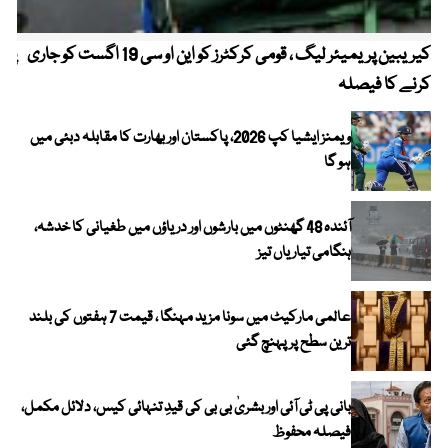
کیریبین پریمیئر لیگ ، قومی کرکٹرز کو این او سی 19 اگست کو جاری
پیٹ
کرنے کا فیصلہ
ویمنز ایشیا کپ 2026، پاکستان اور بھارت کا مقابلہ دبئی میں
ہو گا
آئندہ 48 گھنٹوں میں بارشوں اور دریاؤں میں طغیانی کا خدشہ،
ہنگامی تیاریاں تیز
عالمی مارکیٹ میں سونا مزید مہنگا ، قیمت 7 ہفتوں کی بلند
ترین سطح پر پہنچ گئی
بانی پی ٹی آئی اور بشریٰ بی بی کی قیدِ تنہائی کیس، دلائل مکمل،
فیصلہ محفوظ