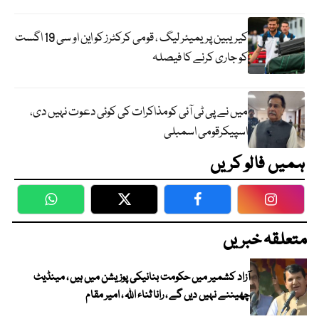
کیریبین پریمیئر لیگ ، قومی کرکٹرز کو این او سی 19 اگست
کو جاری کرنے کا فیصلہ
میں نے پی ٹی آئی کومذاکرات کی کوئی دعوت نہیں دی،
اسپیکرقومی اسمبلی
ہمیں فالو کریں
WhatsApp
Twitter
Facebook
Faceboo
متعلقہ خبریں
آزاد کشمیر میں حکومت بنانیکی پوزیشن میں ہیں ، مینڈیٹ
چھیننے نہیں دیں گے ، رانا ثناء اللہ ، امیر مقام