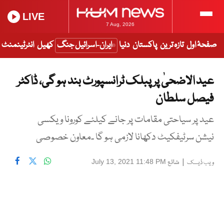
LIVE
7 Aug, 2026
صفحۂ اول
تازہ ترین
پاکستان
دنیا
ایران-اسرائیل جنگ
کھیل
انٹرٹینمنٹ
عید الاضحیٰ پر پبلک ٹرانسپورٹ بند ہو گی، ڈاکٹر
فیصل سلطان
عید پر سیاحتی مقامات پر جانے کیلئے کورونا ویکسی
نیشن سرٹیفکیٹ دکھانا لازمی ہو گا ۔معاون خصوصی
|
شائع
July 13, 2021 11:48 PM
ویب ڈیسک