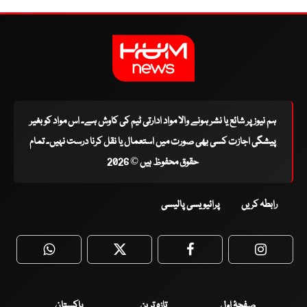
ہم نیوز پر شائع یا نشر ہونے والا مواد ادارتی ٹیم کی کاوش ہے۔ اس مواد کو بغیر
پیشگی اجازت کسی بھی صورت میں استعمال یا نقل کرنا درست نہیں۔ تمام
حقوق محفوظ ہیں © 2026
رابطہ کریں
پرائیویسی پالیسی
WhatsApp
Twitter
Facebook
Faceboo
صفحۂ اول
تازہ ترین
پاکستان