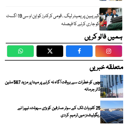
کیریبین پریمیئر لیگ ، قومی کرکٹرز کو این او سی 19 اگست
کو جاری کرنے کا فیصلہ
ہمیں فالو کریں
WhatsApp
Twitter
Facebook
Faceboo
متعلقہ خبریں
بچوں کو خطرات سے بروقت آگاہ نہ کرنے پر میٹا پر مزید 567 ملین
ڈالر جرمانہ
25 کلو واٹ تک کے سولر صارفین کو بڑی سہولت، نیپرا نے
ریگولیشنز میں ترمیم کردی