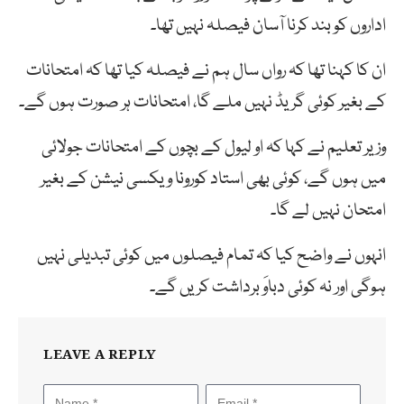
اداروں کو بند کرنا آسان فیصلہ نہیں تھا۔
ان کا کہنا تھا کہ رواں سال ہم نے فیصلہ کیا تھا کہ امتحانات
کے بغیر کوئی گریڈ نہیں ملے گا، امتحانات ہر صورت ہوں گے۔
وزیر تعلیم نے کہا کہ او لیول کے بچوں کے امتحانات جولائی
میں ہوں گے، کوئی بھی استاد کورونا ویکسی نیشن کے بغیر
امتحان نہیں لے گا۔
انہوں نے واضح کیا کہ تمام فیصلوں میں کوئی تبدیلی نہیں
ہوگی اور نہ کوئی دباوَ برداشت کریں گے۔
LEAVE A REPLY