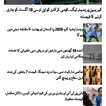
کیریبین پریمیئر لیگ ، قومی کرکٹرز کو این او سی 19 اگست کو جاری
پیٹ
کرنے کا فیصلہ
ویمنز ایشیا کپ 2026، پاکستان اور بھارت کا مقابلہ دبئی میں
ہو گا
آئندہ 48 گھنٹوں میں بارشوں اور دریاؤں میں طغیانی کا خدشہ،
ہنگامی تیاریاں تیز
عالمی مارکیٹ میں سونا مزید مہنگا ، قیمت 7 ہفتوں کی بلند
ترین سطح پر پہنچ گئی
بانی پی ٹی آئی اور بشریٰ بی بی کی قیدِ تنہائی کیس، دلائل مکمل،
فیصلہ محفوظ