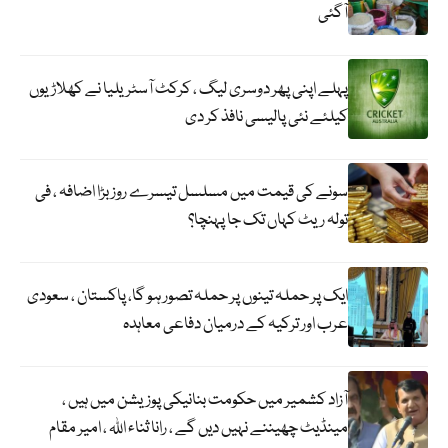
آگئی
پہلے اپنی پھر دوسری لیگ ، کرکٹ آسٹریلیا نے کھلاڑیوں
کیلئے نئی پالیسی نافذ کر دی
سونے کی قیمت میں مسلسل تیسرے روز بڑا اضافہ ، فی
تولہ ریٹ کہاں تک جا پہنچا؟
ایک پر حملہ تینوں پر حملہ تصور ہو گا، پاکستان ، سعودی
عرب اور ترکیہ کے درمیان دفاعی معاہدہ
آزاد کشمیر میں حکومت بنانیکی پوزیشن میں ہیں ،
مینڈیٹ چھیننے نہیں دیں گے ، رانا ثناء اللہ ، امیر مقام