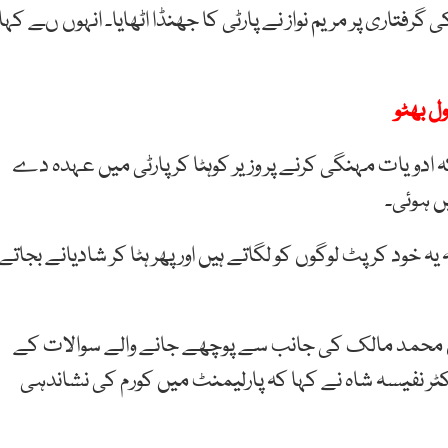
رفتاری پر مریم نواز نے پارٹی کا جھنڈا اٹھایا۔ انہوں ںے کہا
ل بھٹو
ہ ادویات مہنگی کرنے پر وزیر کوہٹا کر پارٹی میں عہدہ دے
ں ہوئی۔
ہ خود کرپٹ لوگوں کو لگاتے ہیں اور پھر ہٹا کر شادیانے بجاتے
بان محمد مالک کی جانب سے پوچھے جانے والے سوالات کے
ٹر نفیسہ شاہ نے کہا کہ پارلیمنٹ میں کورم کی نشاندہی