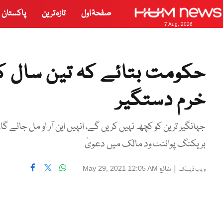
صفحۂ اول
تازہ ترین
پاکستان
7 Aug, 2026
حکومت بتائے کہ تین سال ک
خرم دستگیر
جہانگیر ترین کو کچھ نہیں کریں گے، انہیں این آر او مل جائے گا۔
بریکنگ پوائنٹ ود مالک میں دعویٰ
|
شائع
May 29, 2021 12:05 AM
ویب ڈیسک