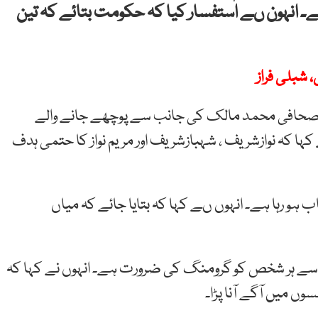
یے۔ انہون ںے استفسار کیا کہ حکومت بتائے کہ تین
شبلی فراز
ئر صحافی محمد مالک کی جانب سے پوچھے جانے والے
کہا کہ نوازشریف ، شہبازشریف اور مریم نواز کا حتمی ہدف
 ہو رہا ہے۔ انہوں ںے کہا کہ بتایا جائے کہ میاں
ں سے ہر شخص کو گرومنگ کی ضرورت ہے۔ انہوں نے کہا کہ
سوں میں آگے آنا پڑا۔