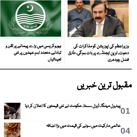
بیوروکریسی میں بڑے پیمانے پر تقرر و
وزیراعظم کی اپوزیشن کو مذاکرات کی
تبادلے، متعدد اہم عہدوں پر نئی
دعوت، اوپن ایجنڈے پر بات ہوگی، طارق
تعیناتیاں
فضل چودھری
مقبول ترین خبریں
پیٹرول مہنگا، ڈیزل سستا، حکومت نے نئی قیمتوں کا اعلان کر دیا
01
عالمی مارکیٹ میں سونے کی قیمت میں بڑا اضافہ
04