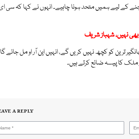
جنے کے لیے ہمیں متحد ہونا چاہیے۔ انہوں نے کہا کہ سی ای
بھی نہیں، شہباز شریف
گیر ترین کو کچھ نہیں کریں گے، انہیں این آر او مل جائے گا۔
 اور ملک کا پیسہ ضائع کرتے ہیں۔
EAVE A REPLY