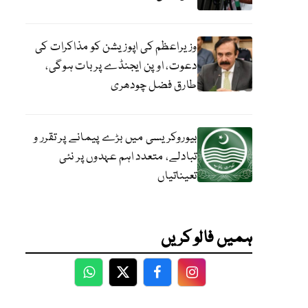
وزیراعظم کی اپوزیشن کو مذاکرات کی
دعوت، اوپن ایجنڈے پر بات ہوگی،
طارق فضل چودھری
بیوروکریسی میں بڑے پیمانے پر تقرر و
تبادلے، متعدد اہم عہدوں پر نئی
تعیناتیاں
ہمیں فالو کریں
WhatsApp
Twitter
Facebook
Facebook