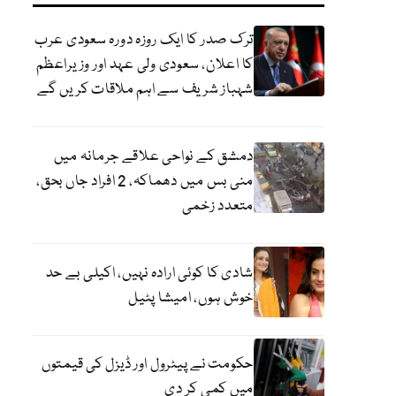
ترک صدر کا ایک روزہ دورہ سعودی عرب
کا اعلان، سعودی ولی عہد اور وزیراعظم
شہباز شریف سے اہم ملاقات کریں گے
دمشق کے نواحی علاقے جرمانہ میں
منی بس میں دھماکہ، 2 افراد جاں بحق،
متعدد زخمی
شادی کا کوئی ارادہ نہیں، اکیلی بے حد
خوش ہوں، امیشا پٹیل
حکومت نے پیٹرول اور ڈیزل کی قیمتوں
میں کمی کر دی