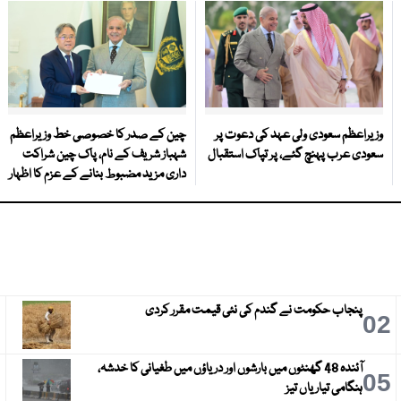
وزیراعظم سعودی ولی عہد کی دعوت پر
چین کے صدر کا خصوصی خط وزیراعظم
سعودی عرب پہنچ گئے، پر تپاک استقبال
شہباز شریف کے نام، پاک چین شراکت
داری مزید مضبوط بنانے کے عزم کا اظہار
پنجاب حکومت نے گندم کی نئی قیمت مقرر کردی
3
02
آئندہ 48 گھنٹوں میں بارشوں اور دریاؤں میں طغیانی کا خدشہ،
6
05
ہنگامی تیاریاں تیز