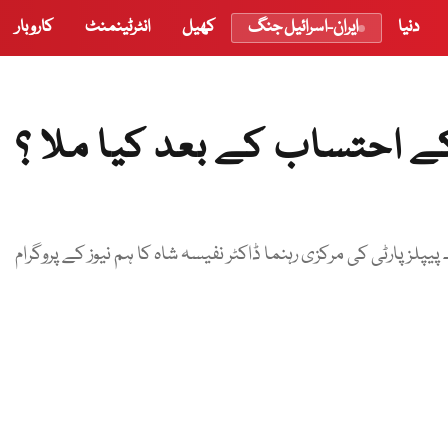
دنیا
ایران-اسرائیل جنگ
کھیل
انٹرٹینمنٹ
کاروبار
ے احتساب کے بعد کیا ملا ؟
 پیپلزپارٹی کی مرکزی رہنما ڈاکٹر نفیسہ شاہ کا ہم نیوز کے پروگرام