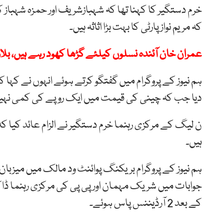
خرم دستگیر کا کہنا تھا کہ شہبازشریف اور حمزہ شہباز کی گ
کہ مریم نواز پارٹی کا بہت بڑا اثاثہ ہیں۔
عمران خان آئندہ نسلوں کیلئے گڑھا کھود رہے ہیں، بلاو
ہم نیوز کے پروگرام میں گفتگو کرتے ہوئے انہوں نے کہا ک
دیا جب کہ چینی کی قیمت میں ایک روپے کی کمی نہی
ن لیگ کے مرکزی رہنما خرم دستگیر نے الزام عائد کیا کہ ی
ہیں۔
ہم نیوز کے پروگرام بریکنگ پوائنٹ ود مالک میں میز
جوابات میں شریک مہمان اور پی پی کی مرکزی رہنما ڈاک
کے بعد 2 آرڈیننس پاس ہوئے۔