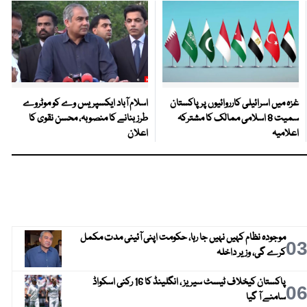
غزہ میں اسرائیلی کارروائیوں پر پاکستان
اسلام آباد ایکسپریس وے کو موٹروے
سمیت 8 اسلامی ممالک کا مشترکہ
طرز بنانے کا منصوبہ، محسن نقوی کا
اعلامیہ
اعلان
موجودہ نظام کہیں نہیں جا رہا، حکومت اپنی آئینی مدت مکمل
0
کرے گی، وزیر داخلہ
پاکستان کیخلاف ٹیسٹ سیریز ، انگلینڈ کا 16 رکنی اسکواڈ
0
سامنے آ گیا