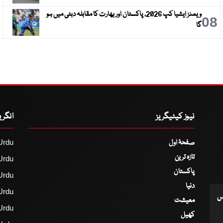
ویمنز ایشیا کپ 2026، پاکستان اور بھارت کا مقابلہ دبئی میں ہو
9
08
گا
نیوز کیٹیگریز
انگر
صفحۂ اول
Urdu
تازہ ترین
Urdu
پاکستان
Urdu
دنیا
Urdu
اس
معیشت
Urdu
کھیل