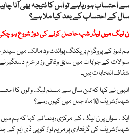
سے احتساب ہو رہاہے تو اس کا نتیجہ بھی آنا چاہ
سال کے احتساب کے بعد کیا ملا ہے؟
ن لیگ میں لیڈر شپ حاصل کرنے کی دوڑ شروع ہو چکی، 
ہم نیوز کے پروگرام بریکنگ پوائنٹ ود مالک میں سین
سوالات کے جوابات میں سابق وفاقی وزیر خرم دستگیر نے 
شفاف انتخابات ہیں۔
انہوں نے کہا کہ تین سال سے مسلم لیگ والوں کا احتساب
شہبازشریف 10ماہ جیل میں کیوں رہے؟
ایک سوال پر ن لیگ کے مرکزی رہنما نے کہا کہ ہم می
شہبازشریف کی گرفتاری پر مریم نواز کو پی ڈی ایم کے جل