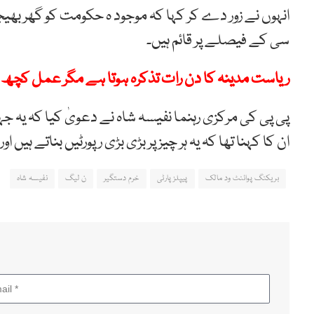
انہوں نے زور دے کر کہا کہ موجود ہ حکومت کو گھر بھی
سی کے فیصلے پر قائم ہیں۔
ریاست مدینہ کا دن رات تذکرہ ہوتا ہے مگر عمل کچھ 
پی پی کی مرکزی رہنما نفیسہ شاہ نے دعویٰ کیا کہ یہ جہان
ان کا کہنا تھا کہ یہ ہر چیز پر بڑی بڑی رپورٹیں بناتے ہیں
بریکنگ پوائنٹ ود مالک
پیپلزپارٹی
خرم دستگیر
ن لیگ
نفیسہ شاہ