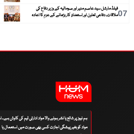
فیلڈ مارشل سید عاصم منیر اور صومالیہ کے وزیر دفاع کی
07
ملاقات، دفاعی تعاون اور استعدادِ کار بڑھانے کے عزم کا اعادہ
ہم نیوز پر شائع یا نشر ہونے والا مواد ادارتی ٹیم کی کاوش ہے۔ 
مواد کو بغیر پیشگی اجازت کسی بھی صورت میں استعمال یا