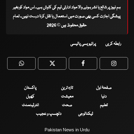
ہم نیوز پر شائع یا نشر ہونے والا مواد ادارتی ٹیم کی کاوش ہے۔ اس مواد کو بغیر
پیشگی اجازت کسی بھی صورت میں استعمال یا نقل کرنا درست نہیں۔ تمام
حقوق محفوظ ہیں © 2026
رابطہ کریں
پرائیویسی پالیسی
WhatsApp
Twitter
Facebook
Faceboo
صفحۂ اول
تازہ ترین
پاکستان
دنیا
معیشت
کھیل
تعلیم
صحت
انٹرٹینمنٹ
ٹیکنالوجی
دلچسپ و عجیب
Pakistan News in Urdu