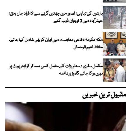
بارشوں کی تباہی؛ قصور میں چھتیں گرنے سے 2 افراد جاں بحق؛
حیدرآباد میں 3 نوجوان ڈوب گئے
مکہ مکرمہ دفاعی معاہدے میں ایران کو بھی شامل کیا جائے،
حافظ نعیم الرحمان
مکمل سفری دستاویزات کے حامل کسی مسافر کو ایئرپورٹ پر
نہیں روکا جائے گا، وزیر داخلہ
مقبول ترین خبریں