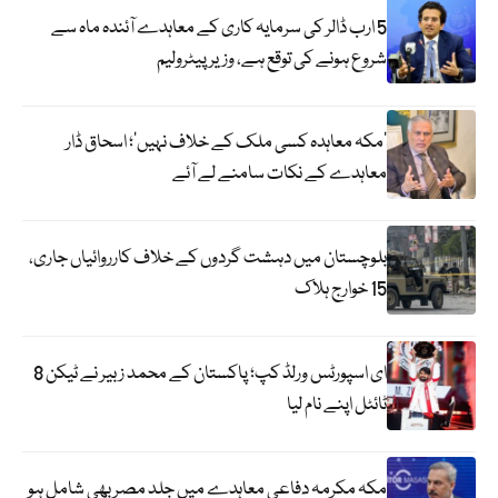
5 ارب ڈالر کی سرمایہ کاری کے معاہدے آئندہ ماہ سے
شروع ہونے کی توقع ہے، وزیر پیٹرولیم
‘مکہ معاہدہ کسی ملک کے خلاف نہیں’؛ اسحاق ڈار
معاہدے کے نکات سامنے لے آئے
بلوچستان میں دہشت گردوں کے خلاف کارروائیاں جاری،
15 خوارج ہلاک
ای اسپورٹس ورلڈ کپ؛ پاکستان کے محمد زبیر نے ٹیکن 8
ٹائٹل اپنے نام لیا
مکہ مکرمہ دفاعی معاہدے میں جلد مصر بھی شامل ہو