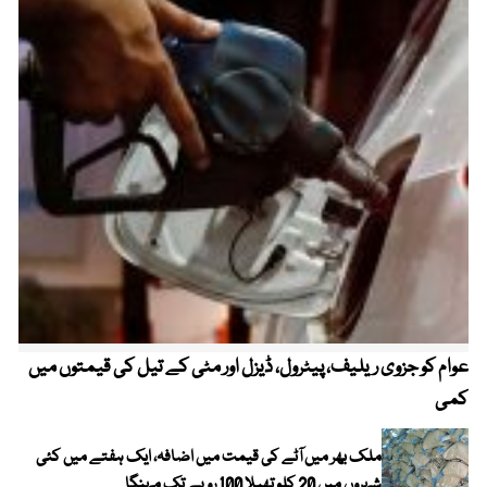
عوام کو جزوی ریلیف، پیٹرول، ڈیزل اور مٹی کے تیل کی قیمتوں میں
4 روز میں سونے کی قیمت میں بڑا اضافہ
کمی
ملک بھر میں آٹے کی قیمت میں اضافہ، ایک ہفتے میں کئی
شہروں میں 20 کلو تھیلا 100 روپے تک مہنگا