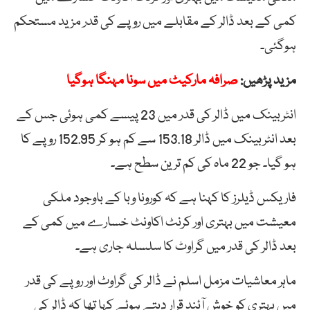
کمی کے بعد ڈالر کے مقابلے میں روپے کی قدر مزید مستحکم
ہوگئی۔
مزید پڑھیں:
صرافہ مارکیٹ میں سونا مہنگا ہوگیا
انٹربینک میں ڈالر کی قدر میں 23 پیسے کمی ہوئی جس کے
بعد انٹربینک میں ڈالر 153.18 سے کم ہو کر 152.95 روپے کا
ہو گیا۔ جو 22 ماہ کی کم ترین سطح ہے۔
فاریکس ڈیلرز کا کہنا ہے کہ کورونا وبا کے باوجود ملکی
معیشت میں بہتری اور کرنٹ اکاونٹ خسارے میں کمی کے
بعد ڈالر کی قدر میں گراوٹ کا سلسلہ جاری ہے۔
ماہر معاشیات مزمل اسلم نے ڈالر کی گراوٹ اور روپے کی قدر
میں بہتری کو خوش آئند قرار دیتے ہوئے کہا تھا کہ ڈالر کی