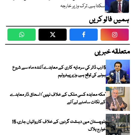
سکتا ہے، ترک وزیر خارجہ
ہمیں فالو کریں
WhatsApp
Twitter
Facebook
Faceboo
متعلقہ خبریں
5 ارب ڈالر کی سرمایہ کاری کے معاہدے آئندہ ماہ سے شروع
ہونے کی توقع ہے، وزیر پیٹرولیم
‘مکہ معاہدہ کسی ملک کے خلاف نہیں’؛ اسحاق ڈار معاہدے
کے نکات سامنے لے آئے
بلوچستان میں دہشت گردوں کے خلاف کارروائیاں جاری، 15
خوارج ہلاک