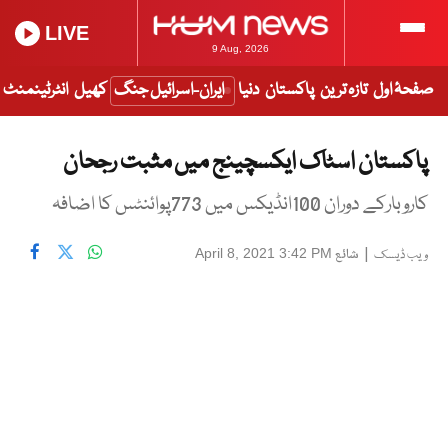
LIVE
9 Aug, 2026
صفحۂ اول
تازہ ترین
پاکستان
دنیا
ایران-اسرائیل جنگ
کھیل
انٹرٹینمنٹ
پاکستان اسٹاک ایکسچینج میں مثبت رجحان
کاروبارکے دوران 100انڈیکس میں 773پوائنٹس کا اضافہ
|
شائع
April 8, 2021 3:42 PM
ویب ڈیسک