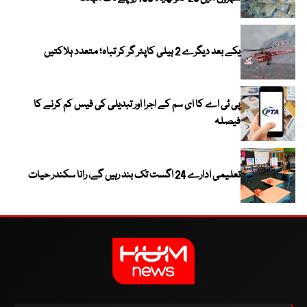
یکے بعد دیگرے 2 ہیلی کاپٹر گر کر تباہ؛ متعدد ہلاکتیں
پی ٹی اے کا ای سم کے اجرا اور تبدیلی کی فیس کم کرنے کا
فیصلہ
تعلیمی ادارے 24 اگست تک بند رہیں گے، رانا سکندر حیات