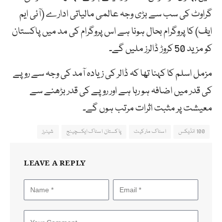
گراوٹ کی سب سے بڑی وجہ عالمی مالیاتی ادارے (آئی ایم
ایف) کا پروگرام بحال ہونا ہے اس پروگرام کی مد میں پاکستان
کو مزید 50 کروڑ ڈالرز ملیں گے۔
مزمل اسلم کا کہنا تھا کہ ڈالر کی زیادہ آمد کی وجہ سے روپے
کی قدر میں اضافہ ہو رہا ہے اور روپے کی قدر بڑھنے سے
معیشت پر مثبت اثرات مرتب ہوں گے۔
100 انڈیکس
اسٹاک مارکیٹ
پاکستان اسٹاک ایکسچینج
شیئرز
LEAVE A REPLY