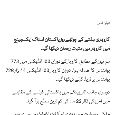
فوٹو: فائل
کاروباری ہفتے کے چوتھے روز پاکستان اسٹاک ایکسچینج
میں کاروبار میں مثبت رجحان دیکھا گیا۔
ہم نیوز کے مطابق کاروبارکے دوران 100 انڈیکس میں 773
پوائنٹس کا اضافہ ہوا۔ دوران کاروبار 100 انڈیکس 44 ہزار 726
پوائنٹس پر ٹریڈ کرتے دیکھا گیا۔
دوسری جانب انٹر بینک میں پاکستانی کرنسی کے مقابلے
میں امریکی ڈالر 22 ماہ کی کم ترین سطح پر آ گیا۔
ملکی معیشت میں بہتری اور کرنٹ اکاونٹ خسارے میں