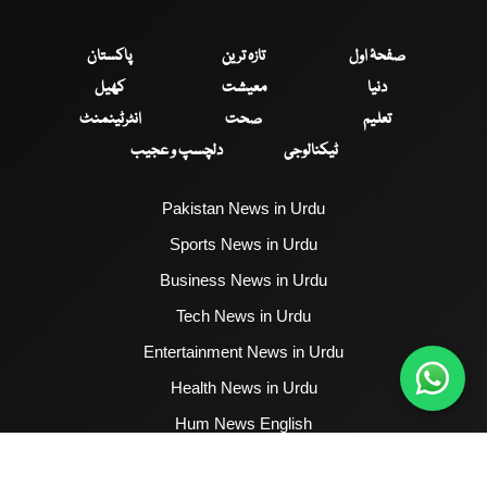
صفحۂ اول
تازہ ترین
پاکستان
دنیا
معیشت
کھیل
تعلیم
صحت
انٹرٹینمنٹ
ٹیکنالوجی
دلچسپ و عجیب
Pakistan News in Urdu
Sports News in Urdu
Business News in Urdu
Tech News in Urdu
Entertainment News in Urdu
Health News in Urdu
Hum News English