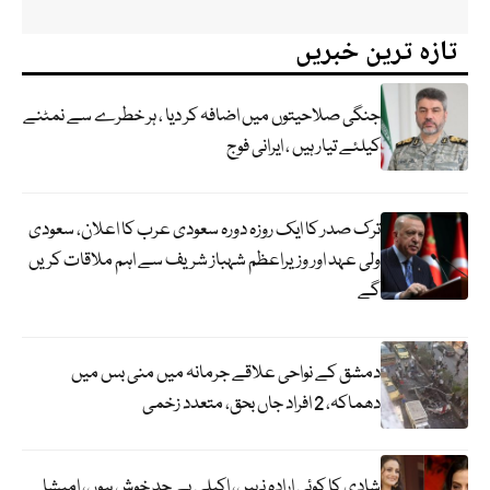
تازہ ترین خبریں
جنگی صلاحیتوں میں اضافہ کر دیا ، ہر خطرے سے نمٹنے
کیلئے تیار ہیں ، ایرانی فوج
ترک صدر کا ایک روزہ دورہ سعودی عرب کا اعلان، سعودی
ولی عہد اور وزیراعظم شہباز شریف سے اہم ملاقات کریں
گے
دمشق کے نواحی علاقے جرمانہ میں منی بس میں
دھماکہ، 2 افراد جاں بحق، متعدد زخمی
شادی کا کوئی ارادہ نہیں، اکیلی بے حد خوش ہوں، امیشا