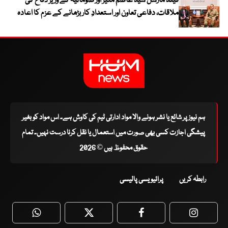
فیلڈ مارشل سید عاصم منیر اور صومالیہ کے وزیر دفاع کی
ملاقات، دفاعی تعاون اور استعدادِ کار بڑھانے کے عزم کا اعادہ
ہم نیوز پر شائع یا نشر ہونے والا مواد ادارتی ٹیم کی کاوش ہے۔ اس مواد کو بغیر
پیشگی اجازت کسی بھی صورت میں استعمال یا نقل کرنا درست نہیں۔ تمام
حقوق محفوظ ہیں © 2026
رابطہ کریں
پرائیویسی پالیسی
WhatsApp
Twitter
Facebook
Faceboo