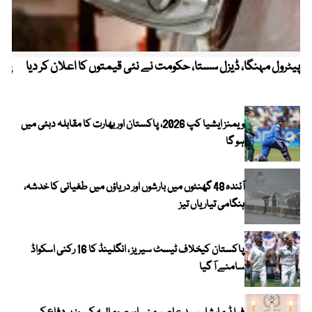
پیٹرول مہنگا، ڈیزل سستا، حکومت نے نئی قیمتوں کا اعلان کر دیا
پنج
ویمنز ایشیا کپ 2026، پاکستان اور بھارت کا مقابلہ دبئی میں
ہو گا
آئندہ 48 گھنٹوں میں بارشوں اور دریاؤں میں طغیانی کا خدشہ،
ہنگامی تیاریاں تیز
پاکستان کیخلاف ٹیسٹ سیریز ، انگلینڈ کا 16 رکنی اسکواڈ
سامنے آ گیا