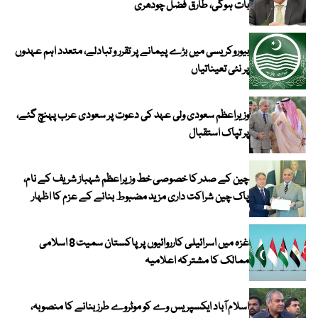
بات ہوگی، طارق فضل چودھری
بیوروکریسی میں بڑے پیمانے پر تقرر و تبادلے، متعدد اہم عہدوں
پر نئی تعیناتیاں
وزیراعظم سعودی ولی عہد کی دعوت پر سعودی عرب پہنچ گئے،
پر تپاک استقبال
چین کے صدر کا خصوصی خط وزیراعظم شہباز شریف کے نام،
پاک چین شراکت داری مزید مضبوط بنانے کے عزم کا اظہار
غزہ میں اسرائیلی کارروائیوں پر پاکستان سمیت 8 اسلامی
ممالک کا مشترکہ اعلامیہ
اسلام آباد ایکسپریس وے کو موٹروے طرز بنانے کا منصوبہ،