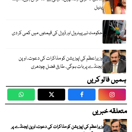
پٹیل
حکومت نے پیٹرول اور ڈیزل کی قیمتوں میں کمی کر دی
وزیراعظم کی اپوزیشن کو مذاکرات کی دعوت، اوپن
ایجنڈے پر بات ہوگی، طارق فضل چودھری
ہمیں فالو کریں
WhatsApp
Twitter
Facebook
Faceboo
متعلقہ خبریں
وزیراعظم کی اپوزیشن کو مذاکرات کی دعوت، اوپن ایجنڈے پر