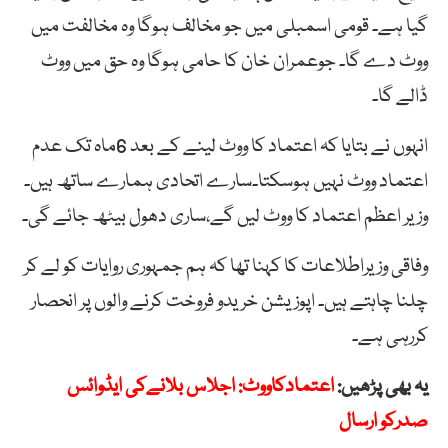
گیا ہے۔ قومی اسمبلی میں جو مخالف ہوگا وہ مخالفت میں
ووٹ دے گا۔ جوعمران خان کا حامی ہوگا وہ حق میں ووٹ
ڈالے گا۔
انہوں نے بتایا کہ اعتماد کا ووٹ لینے کے بعد 6ماہ تک عدم
اعتماد ووٹ نہیں ہوسکتا۔سارے اتحادی ہمارے ساتھ ہیں۔
وزیر اعظم اعتماد کا ووٹ لیں گے،ساری دھول بیٹھ جائے گی۔
وفاقی وزیراطلاعات کا کہنا تھا کہ ہم جمہوری روایات کو لے کر
چلنا چاہتے ہیں۔ اپوزیشن خریدو فروخت کرنے والوں پر انحصار
کررہی ہے۔
یہ بھی پڑھیں:
اعتمادکاووٹ: اجلاس بلانےکی ایڈوائس
صدرکو ارسال