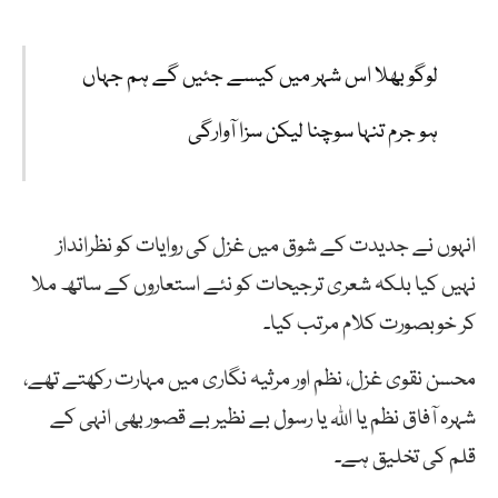
لوگو
بھلا
اس
شہر
میں
کیسے
جئیں
گے
ہم
جہاں
ہو
جرم
تنہا
سوچنا
لیکن
سزا
آوارگی
انہوں
نے
جدیدت
كے
شوق
میں
غزل
كی
روایات
كو
نظرانداز
نہیں
كیا بلکہ شعری ترجیحات کو نئے استعاروں کے ساتھ ملا
کر خوبصورت کلام مرتب کیا۔
محسن نقوی غزل، نظم اور مرثیہ نگاری میں مہارت رکھتے تھے،
شہرہ آفاق نظم یا اللہ یا رسول بے نظیر بے قصور بھی انہی کے
قلم کی تخلیق ہے۔