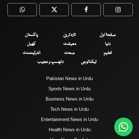
WhatsApp
Twitter
Facebook
Faceboo
صفحۂ اول
تازہ ترین
پاکستان
دنیا
معیشت
کھیل
تعلیم
صحت
انٹرٹینمنٹ
ٹیکنالوجی
دلچسپ و عجیب
Pakistan News in Urdu
Sports News in Urdu
Business News in Urdu
Tech News in Urdu
Entertainment News in Urdu
Health News in Urdu