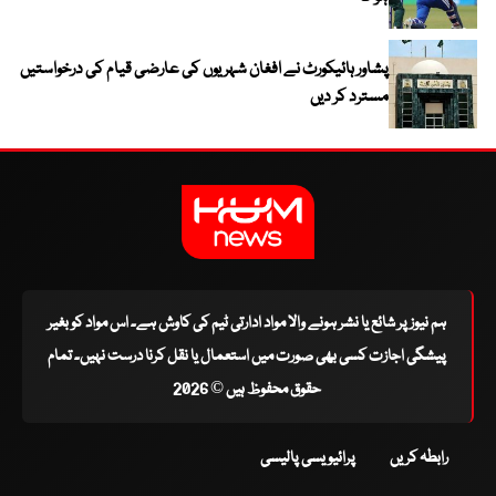
پشاور ہائیکورٹ نے افغان شہریوں کی عارضی قیام کی درخواستیں
مسترد کر دیں
ہم نیوز پر شائع یا نشر ہونے والا مواد ادارتی ٹیم کی کاوش ہے۔ اس مواد کو بغیر
پیشگی اجازت کسی بھی صورت میں استعمال یا نقل کرنا درست نہیں۔ تمام
حقوق محفوظ ہیں © 2026
رابطہ کریں
پرائیویسی پالیسی