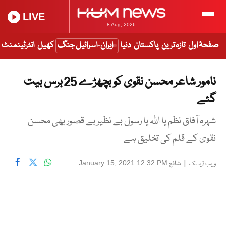
LIVE
8 Aug, 2026
صفحۂ اول
تازہ ترین
پاکستان
دنیا
ایران-اسرائیل جنگ
کھیل
انٹرٹینمنٹ
نامور شاعر محسن نقوی کو بچھڑے 25 برس بیت
گئے
شہرہ آفاق نظم یا اللہ یا رسول بے نظیر بے قصور بھی محسن
نقوی کے قلم کی تخلیق ہے
|
شائع
January 15, 2021 12:32 PM
ویب ڈیسک