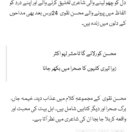
دل کو چھو لینے والی شاعری تخلیق کرنے والے اور اپنے درد کو
الفاظ میں پرونے والے محسن نقوی 24برس بعد بھی مداحوں
کے دلوں میں زندہ ہیں۔
محسن کو رلائے گا تاحشر لہو اکثر
زہرا تیری کلیوں کا صحرا میں بکھر جانا
محسن نقوی کے مجموعہِ کلام میں عذاب دید، خیمہ جاں،
برگ صحرا اور دیگر کتابیں شامل ہیں۔ اہل بیت کی محبت اور
واقعہ کربلا جا بجا ان کی شاعری میں نظر آتا ہے۔