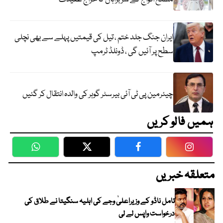
ایران جنگ جلد ختم ، تیل کی قیمتیں پہلے سے بھی نچلی
سطح پر آئیں گی ، ڈونلڈ ٹرمپ
چیئرمین پی ٹی آئی بیرسٹر گوہر کی والدہ انتقال کر گئیں
ہمیں فالو کریں
WhatsApp
Twitter
Facebook
Faceboo
متعلقہ خبریں
تامل ناڈو کے وزیراعلیٰ وجے کی اہلیہ سنگیتا نے طلاق کی
درخواست واپس لے لی