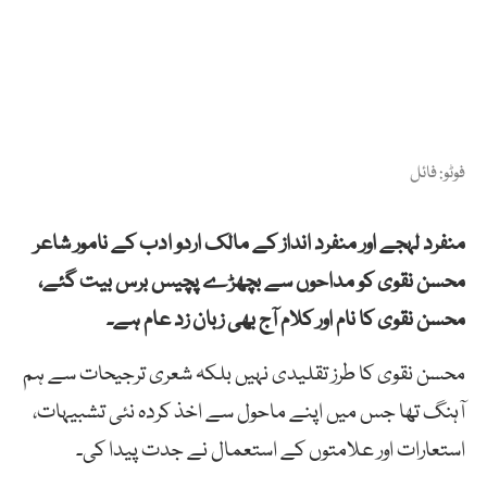
فوٹو: فائل
منفرد
لہجے
اور
منفرد
انداز
کے
مالک
اردو
ادب
کے
نامور
شاعر
محسن
نقوی
کو مداحوں سے
بچھڑے
پچیس
برس
بیت
گئے،
محسن
نقوی
کا
نام
اور
کلام
آج
بھی
زبان
زد
عام
ہے۔
محسن
نقوی
كا
طرز
تقلیدی
نہیں
بلكہ
شعری
ترجیحات
سے
ہم
آہنگ
تھا
جس
میں
اپنے
ماحول
سے
اخذ
كردہ
نئی
تشبیہات،
استعارات
اور
علامتوں
کے
استعمال
نے
جدت
پیدا
کی۔