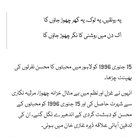
یہ رونقیں، یہ لوگ، یہ گھر چھوڑ جاؤں گا
اک دن میں روشنی کا نگر چھوڑ جاؤں گا
15
جنوری
1996
کو
لاہور
میں
محبتوں
کا
محسن
نفرتوں
کی
بھینٹ
چڑھا
۔
انہوں نے غزل اور نظم میں بے مثال خزانہ چھوڑا، مرثیہ نگاری
سے شہرت حاصل کی اور 15 جنوری 1996 کو محبتوں کے
محسن کو دہشت گردی کے اندھیرے نگل گئے۔ ان کی
تدفین آبائی علاقہ ڈیرہ غازی خان میں ہوئی۔