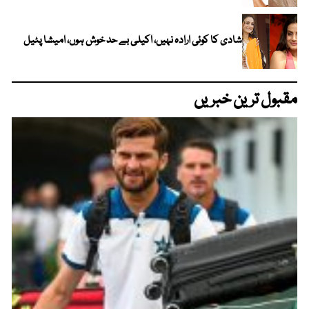
شادی کا کوئی ارادہ نہیں، اکیلی بے حد خوش ہوں، امیشا پٹیل
مقبول ترین خبریں