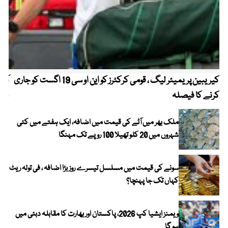
کیریبین پریمیئر لیگ ، قومی کرکٹرز کو این او سی 19 اگست کو جاری
آز
کرنے کا فیصلہ
چھی
ملک بھر میں آٹے کی قیمت میں اضافہ، ایک ہفتے میں کئی
شہروں میں 20 کلو تھیلا 100 روپے تک مہنگا
سونے کی قیمت میں مسلسل تیسرے روز بڑا اضافہ ، فی تولہ ریٹ
کہاں تک جا پہنچا؟
ویمنز ایشیا کپ 2026، پاکستان اور بھارت کا مقابلہ دبئی میں
ہو گا