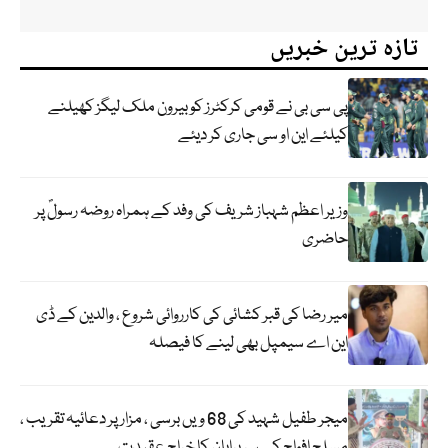
تازہ ترین خبریں
پی سی بی نے قومی کرکٹرز کو بیرون ملک لیگز کھیلنے
کیلئے این او سی جاری کر دیئے
وزیر اعظم شہباز شریف کی وفد کے ہمراہ روضہ رسولؐ پر
حاضری
میر رضا کی قبر کشائی کی کارروائی شروع ، والدین کے ڈی
این اے سیمپل بھی لینے کا فیصلہ
میجر طفیل شہید کی 68 ویں برسی ، مزار پر دعائیہ تقریب ،
مسلح افواج کے سربراہان کا خراج عقیدت