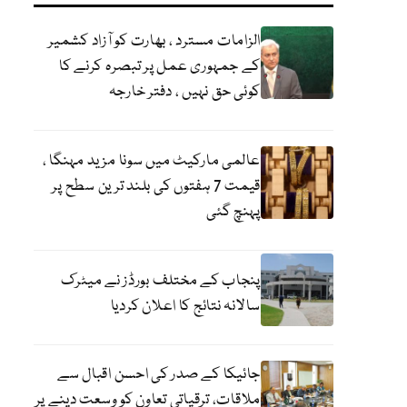
الزامات مسترد ، بھارت کو آزاد کشمیر
کے جمہوری عمل پر تبصرہ کرنے کا
کوئی حق نہیں ، دفتر خارجہ
عالمی مارکیٹ میں سونا مزید مہنگا ،
قیمت 7 ہفتوں کی بلند ترین سطح پر
پہنچ گئی
پنجاب کے مختلف بورڈز نے میٹرک
سالانہ نتائج کا اعلان کردیا
جائیکا کے صدر کی احسن اقبال سے
ملاقات، ترقیاتی تعاون کو وسعت دینے پر