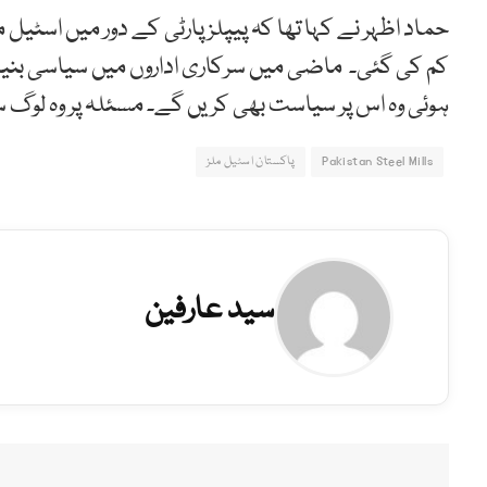
حماد اظہر نے کہا تھا کہ پیپلز پارٹی کے دور میں اسٹی
کم کی گئی۔ ماضی میں سرکاری اداروں میں سیاسی بنیادو
ہوئی وہ اس پر سیاست بھی کریں گے۔ مسئلہ پر وہ لوگ 
Pakistan Steel Mills
پاکستان اسٹیل ملز
سید عارفین