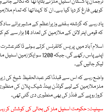
ترجمان پاکستان اسٹیل ملز نے بتایا تھا کہ نکالے جانے و
کو بھی فارغ کر دیا گیا ہے۔ ان کا کہنا تھا کہ تمام ملا
یاد رہے کہ گزشتہ ہفتے وزیراعظم کے مشیر برائے سادگ
کہ قومی ایئر لائن کے ملازمین کی تعداد 14 ہزار سے کم کر کے 7 ہزار اور پاکستان اسٹیل ملز کو لیز کرنے جا رہے ہیں۔
لیکر جائیں گے۔
واضع رہے کہ اس سے قبلڈاکٹر عبدالحفیظ شیخ کی زی
کروڑ روپے کے فنڈز کی بھی منطوری دی گئی تھی۔
سینیٹ: حکومت اسٹیل ملز کی بحالی کی کوشش کر رہی