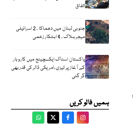
اتفاق
جنوبی لبنان میں دھماکا ، 2 اسرائیلی
میجر ہلاک ، 4 اہلکار زخمی
پاکستان اسٹاک ایکسچینج میں کاروبار
کے آغاز پر تیزی،امریکی ڈالر کی قدر بھی
گر گئی
ہمیں فالو کریں
WhatsApp
Twitter
Facebook
Facebook