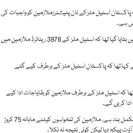
 پاکستان اسٹیل ملزکے نان پٹیشنرزملازمین کو واجبات کی
ہم نیوز کے مطابق اجلاس میں دی جانے والی بریفنگ میں بتایا گیا تھا کہ اسٹیل ملز کے 3978 ریٹائرڈ ملازمین میں
 نے کہا تھا کہ پاکستان اسٹیل ملز کے برطرف کیے گئے
تھا کہ اسٹیل ملز کے برطرف ملازمین کو بقایاجات ادا کیے
انہوں نے کہا تھا کہ گزشتہ 5 سال سے پاکستان اسٹیل مکمل بند ہے، ملازمین کی تنخواہوں کیلئے ماہانہ 75 کروڑ