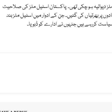
ل ملز دیوالیہ ہو چکی تھی۔ پاکستان اسٹیل ملز کی صلاحیت
ں پر بھرتیاں کی گئیں۔ جن کے ادوار میں اسٹیل ملز بند
سیاست کررہے ہیں جنہوں نے ادارے کو ڈبویا۔