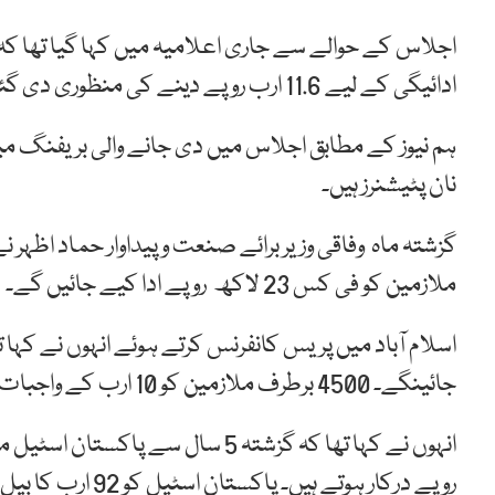
اجلاس کے حوالے سے جاری اعلامیہ میں کہا گیا تھا کہ
ادائیگی کے لیے 11.6 ارب روپے دینے کی منظوری دی گئی ہے۔
نان پٹیشنرز ہیں۔
گزشتہ ماہ وفاقی وزیر برائے صنعت و پیداوار حماد اظہر
ملازمین کو فی کس 23 لاکھ روپے ادا کیے جائیں گے۔
اسلام آباد میں پریس کانفرنس کرتے ہوئے انہوں نے کہا 
جائینگے۔ 4500 برطرف ملازمین کو 10 ارب کے واجبات ادا کریں گے۔
روپے درکار ہوتے ہیں۔ پاکستان اسٹیل کو 92 ارب کا بیل آؤٹ پیکج دیا لیکن کوئی نتیجہ نہ نکلا۔