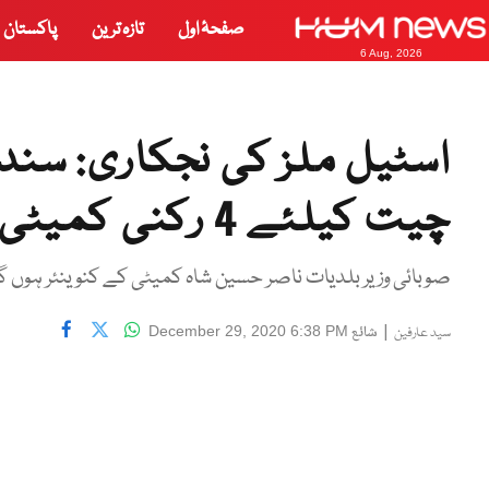
صفحۂ اول
تازہ ترین
پاکستان
6 Aug, 2026
اسٹیل ملز کی نجکاری: سن
چیت کیلئے 4 رکنی کمیٹی قائم کردی
صوبائی وزیر بلدیات ناصر حسین شاہ کمیٹی کے کنوینئر ہوں 
|
شائع
December 29, 2020 6:38 PM
سید عارفین