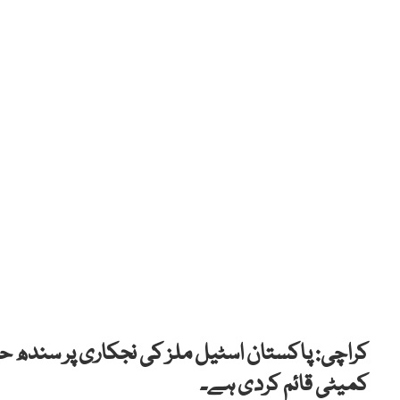
کراچی: پاکستان اسٹیل ملز کی نجکاری پر سندھ 
کمیٹی قائم کردی ہے۔