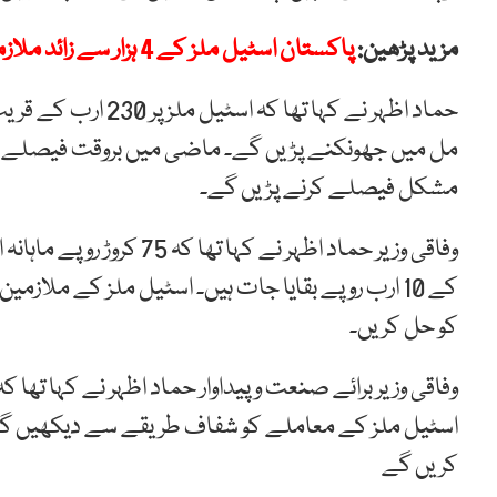
مزید پڑھین:
پاکستان اسٹیل ملز کے 4 ہزار سے زائد ملازمین کو نکال دیا گیا
حماد اظہر نے کہا تھ
مل میں جھونکنے پڑیں گے۔ ماضی میں بروقت فیصلے کیے
مشکل فیصلے کرنے پڑیں گے۔
کو حل کریں۔
اسٹیل ملز کے معاملے کو شفاف طریقے سے دیکھیں گ
کریں گے