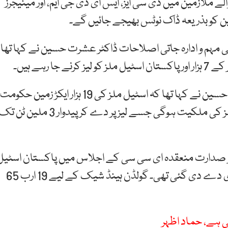
الے ملازمین میں ڈی سی ایز، ایس ای ڈی جی ایم، اور مینیجرز
زمین کو بذریعہ ڈاک نوٹس بھیجے جائیں گے۔
ی مہم و ادارہ جاتی اصلاحات ڈاکٹر عشرت حسین نے کہا تھا
اسلام آباد میں پریس کانفرنس کرتے ہوئے ڈاکٹرعشرت حسین نے کہا تھا کہ اسٹیل ملز کی 19 ہزار ایکڑ زمین حکومت
اپنے پاس ‏رکھے گی، جبکہ 1200 سو ایکڑ زمین اسٹیل ملز کی ملکیت ہوگی جسے لیز پر دے کر پیدوار ‏‏3 ملین ٹن 
ر صدارت منعقدہ ای سی سی کے اجلاس میں پاکستان اسٹیل
ملز ملازمین کے لیے گولڈن ہینڈ شیک پلان کی منظوری دے دی گئی تھی۔ گولڈن ہینڈ شیک کے لیے 19 ارب 65
 ہے، حماد اظہر