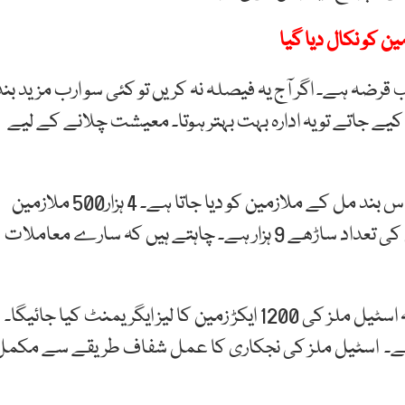
ا کہ اسٹیل ملز پر 230 ارب کے قریب قرضہ ہے۔ اگر آج یہ فیصلہ نہ کریں تو کئی سو ارب مزید بن
 جاتے تو یہ ادارہ بہت بہتر ہوتا۔ معیشت چلانے کے لیے
وفاقی وزیر حماد اظہر نے کہا تھا کہ 75 کروڑ روپے ماہانہ اس بند مل کے ملازمین کو دیا جاتا ہے۔ 4 ہزار500 ملازمین
کے 10 ارب روپے بقایا جات ہیں۔ اسٹیل ملز کے ملازمین کی تعداد ساڑھے 9 ہزار ہے۔ چاہتے ہیں کہ سارے معاملات
وفاقی وزیر برائے صنعت و پیداوار حماد اظہر نے کہا تھا کہ اسٹیل ملز کی 1200 ایکڑ زمین کا لیز ایگریمنٹ کیا جائیگا۔
ے۔ اسٹیل ملز کی نجکاری کا عمل شفاف طریقے سے مکمل