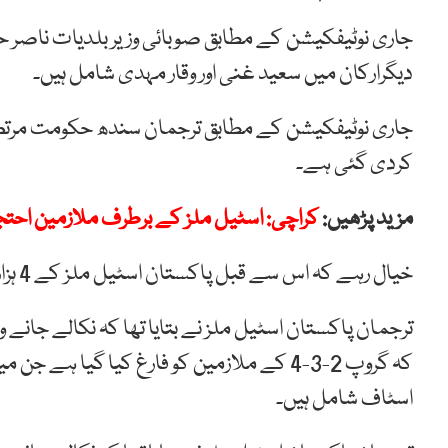
جاری نوٹیفکیشن کے مطابق صوبائی وزیر بلدیات ناصر
دیگرارکان میں سعید غنی اور وقار مہدی شامل ہیں۔
جاری نوٹیفکیشن کے مطابق ترجمان سندھ حکومت مرتضی
کردی گئی ہے۔
مزید پڑھیں:
کراچی: اسٹیل ملز کے برطرف ملازمین احتجا
خیال رہے کہ اس سے قبل پاکستان اسٹیل ملز کے 4 ہزار 544 ملازمین کو نکال دیا گیا تھا۔
ترجمان پاکستان اسٹیل ملز نے بتایا تھا کہ نکالے جانے وا
کہ گروپ 2-3-4 کے ملازمین کو فارغ کیا گیا ہے
اسٹاف شامل ہیں۔