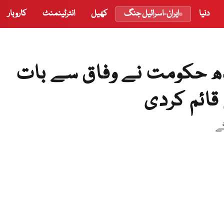
دنیا
ایران-اسرائیل جنگ
کھیل
انٹرٹینمنٹ
کاروبار
دھ حکومت نے وفاق سے بات
گے