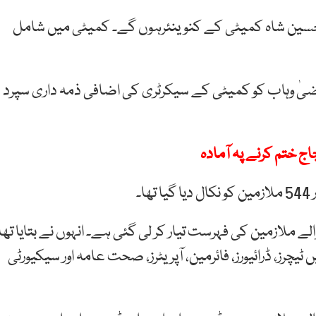
 حسین شاہ کمیٹی کے کنوینئرہوں گے۔ کمیٹی میں شامل
ٰ وہاب کو کمیٹی کے سیکرٹری کی اضافی ذمہ داری سپرد
ج ختم کرنے پہ آمادہ
لے ملازمین کی فہرست تیار کر لی گئی ہے۔ انہوں نے بتایا تھا
 جن میں ٹیچرز، ڈرائیورز، فائرمین، آپریٹرز، صحت عامہ اور سیکیورٹی