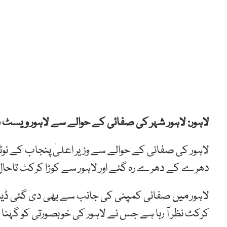
لاہور: لاہور شہر کی صفائی کے حوالے سے لاہور و
لاہور کی صفائی کے حوالے سے وزیر اعلیٰ پنجاب کے
دھرے کے دھرے رہ گئے اور لاہور سے کوڑا کرکٹ تاحال ن
لاہور میں صفائی کمپنی کی جانب سے بھی دی گئی ڈیڈ لائ
کرکٹ نظر آ رہا ہے جس نے لاہور کی خوبصورتی کو گہنا ک