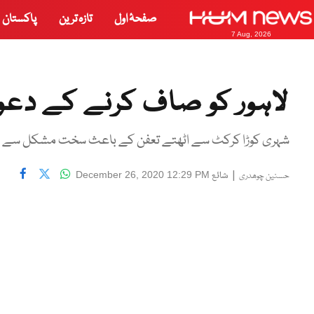
صفحۂ اول
تازہ ترین
پاکستان
7 Aug, 2026
لاہور کو صاف کرنے کے د
شہری کوڑا کرکٹ سے اٹھتے تعفن کے باعث سخت مشکل سے دو
|
شائع
December 26, 2020 12:29 PM
حسنین چوھدری