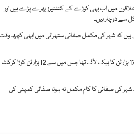
علاقوں میں اب بھی کوڑے کے کنٹنیرز بھرے پڑے ہیں اور
 سے دوچار ہیں۔
ہتے ہیں کہ شہر کی مکمل صفائی ستھرائی میں ابھی کچھ وقت
دوسری جانب صفائی کمپنی کے مطابق شہر لاہور میں 17 ہزار ٹن کا بیک لاگ تھا جس میں سے 12 ہزار ٹن کوڑا کرکٹ
جود شہر کی صفائی کا کام مکمل نہ ہونا صفائی کمپنی کی