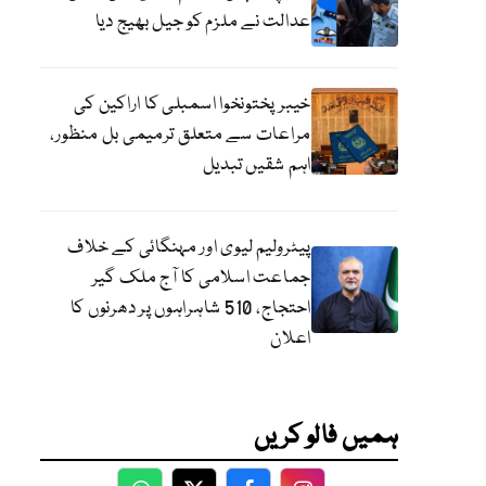
عدالت نے ملزم کو جیل بھیج دیا
خیبرپختونخوا اسمبلی کا اراکین کی
مراعات سے متعلق ترمیمی بل منظور،
اہم شقیں تبدیل
پیٹرولیم لیوی اور مہنگائی کے خلاف
جماعت اسلامی کا آج ملک گیر
احتجاج، 510 شاہراہوں پر دھرنوں کا
اعلان
ہمیں فالو کریں