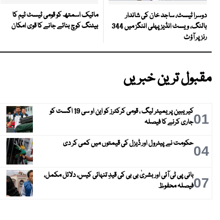
مائیک اسمتھ کو قومی ٹیسٹ ٹیم کا
دوسرا ٹیسٹ، ساجد خان کی شاندار
بیٹنگ کوچ بنائے جانے کا قوی امکان
بالنگ، ویسٹ انڈیز پہلی اننگز میں 344
رنز پر آؤٹ
مقبول ترین خبریں
کیریبین پریمیئر لیگ ، قومی کرکٹرز کو این او سی 19 اگست کو
01
جاری کرنے کا فیصلہ
حکومت نے پیٹرول اور ڈیزل کی قیمتوں میں کمی کر دی
04
بانی پی ٹی آئی اور بشریٰ بی بی کی قیدِ تنہائی کیس، دلائل مکمل،
07
فیصلہ محفوظ