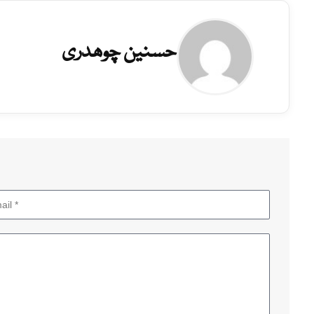
حسنین چوھدری