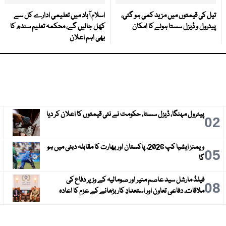
تیل کی قیمتوں میں مزید کمی ہو گئی،
اسلام آباد میں تعلیمی ادارے کل سے
پیٹرول و ڈیزل سستا ہونے کا امکان
کھل جائیں گے، محکمہ تعلیم سندھ کا
بھی اہم اعلان
پیٹرول مہنگا، ڈیزل سستا، حکومت نے نئی قیمتوں کا اعلان کر دیا
3
02
ویمنز ایشیا کپ 2026، پاکستان اور بھارت کا مقابلہ دبئی میں ہو
6
05
گا
فیلڈ مارشل سید عاصم منیر اور صومالیہ کے وزیر دفاع کی
9
08
ملاقات، دفاعی تعاون اور استعدادِ کار بڑھانے کے عزم کا اعادہ