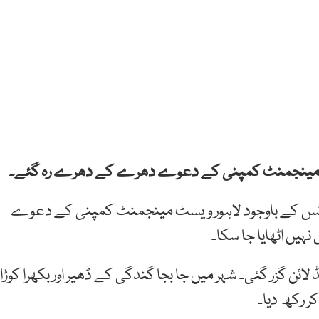
یسٹ مینجمنٹ کمپنی کے دعوے دھرے کے دھرے رہ گئے۔
 نوٹس کے باوجود لاہور ویسٹ مینجمنٹ کمپنی کے دعوے
ہیں اٹھایا جا سکا۔
ن گزر گئی۔ شہر میں جا بجا گندگی کے ڈھیر اور بکھرا کوڑا
ر رکھ دیا۔