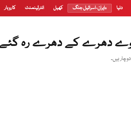
دنیا
ایران-اسرائیل جنگ
کھیل
انٹرٹینمنٹ
کاروبار
عوے دھرے کے دھرے رہ گئے
چار ہیں۔