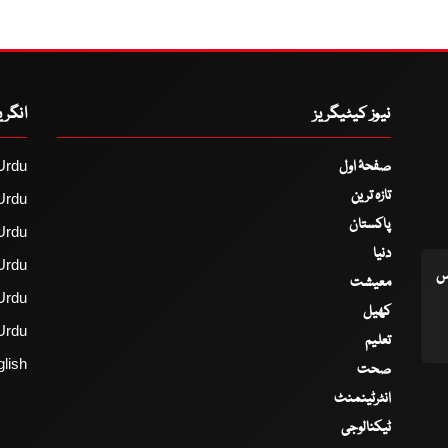
نیوز کیٹیگریز
انگر
صفحۂ اول
Urdu
تازہ ترین
Urdu
پاکستان
Urdu
دنیا
Urdu
اس
معیشت
Urdu
کھیل
Urdu
تعلیم
lish
صحت
انٹرٹینمنٹ
ٹیکنالوجی