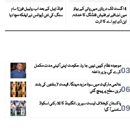
4 اگست تک دریاؤں میں پانی کے بہاؤ
فولڈ ایبل کے بعد اب رولیبل فون؟ سام
میں اضافے اور فلیش فلڈنگ کا خدشہ،
سنگ کی نئی ڈیوائس نے تہلکہ مچا دیا
این ڈی ایم اے کا الرٹ
موجودہ نظام کہیں نہیں جا رہا، حکومت اپنی آئینی مدت مکمل
0
کرے گی، وزیر داخلہ
عالمی مارکیٹ میں سونا مزید مہنگا ، قیمت 7 ہفتوں کی بلند
0
ترین سطح پر پہنچ گئی
پاکستان کیخلاف ٹیسٹ سیریز ، انگلینڈ کا 16 رکنی اسکواڈ
0
سامنے آ گیا