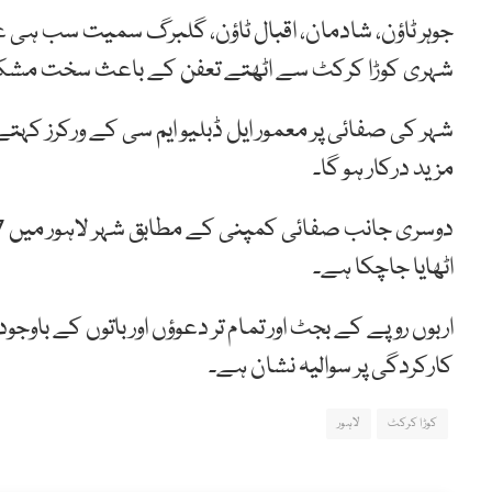
جوہر ٹاؤن، شادمان، اقبال ٹاؤن، گلبرگ سمیت سب ہی 
شہری کوڑا کرکٹ سے اٹھتے تعفن کے باعث سخت مشکل
شہر کی صفائی پر معمور ایل ڈبلیو ایم سی کے ورکرز ک
مزید درکار ہو گا۔
اٹھایا جاچکا ہے۔
اربوں روپے کے بجٹ اور تمام تر دعوؤں اور باتوں کے باو
کارکردگی پر سوالیہ نشان ہے۔
کوڑا کرکٹ
لاہور