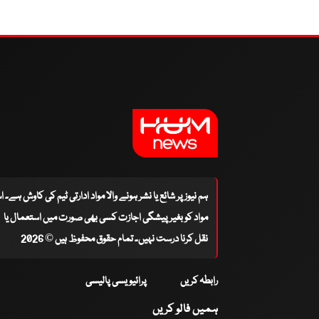
ہم نیوز پر شائع یا نشر ہونے والا مواد ادارتی ٹیم کی کاوش ہے۔ 
مواد کو بغیر پیشگی اجازت کسی بھی صورت میں استعمال یا
نقل کرنا درست نہیں۔ تمام حقوق محفوظ ہیں © 2026
رابطہ کریں
پرائیویسی پالیسی
ہمیں فالو کریں