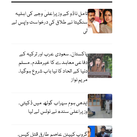
تامل ناڈو کے وزیراعلیٰ وجے کی اہلیہ
سنگیتا نے طلاق کی درخواست واپس لے
لی
پاکستان، سعودی عرب اور ترکیہ کے
دفاعی معاہدے کا خیرمقدم، مسلم
دنیا کے اتحاد کا نیا باب شروع ہوگیا،
مریم نواز
ایدھی ہوم سہراب گوٹھ میں ڈکیتی،
وزیراعلیٰ سندھ نے نوٹس لے لیا
گروپ کیپٹن عاصم طارق قتل کیس،