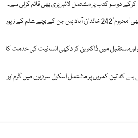
کے دو سو کتب پر مشتمل لائبریری بھی قائم کرلی ہے۔
غار اسکول کے اطراف زندگی کی بنیادی ضروریات سے بھی ’محروم‘ 242 خاندان آباد ہیں جن کے بچے علم کے زیور
ں اورمستقبل میں ڈاکٹربن کر دکھی انسانیت کی خدمت کا
ہے کہ تین کمروں پر مشتمل اسکول سردیوں میں گرم اور