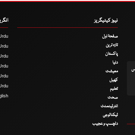
نیوز کیٹیگریز
انگر
صفحۂ اول
Urdu
تازہ ترین
Urdu
پاکستان
Urdu
دنیا
Urdu
اس
معیشت
Urdu
کھیل
Urdu
تعلیم
lish
صحت
انٹرٹینمنٹ
ٹیکنالوجی
دلچسپ و عجیب