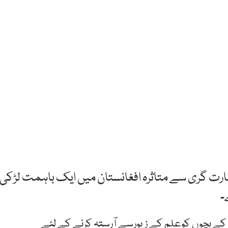
ارت گری سے متاثرہ افغانستان میں ایک باہمت لڑکی
۔
 کے بچوں کوعلم کے زیورسے آرستہ کرنے کے لئے