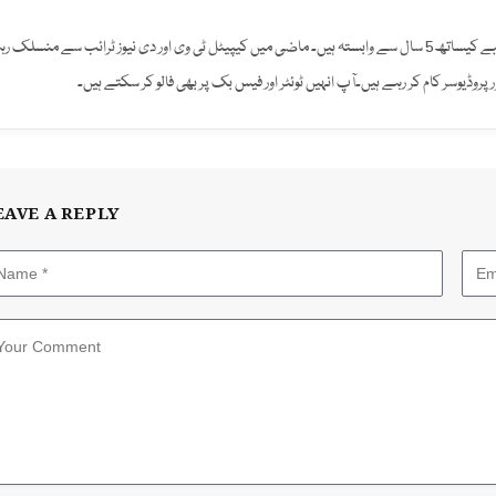
محمد العاص ڈیجیٹل میڈیا جرنالسٹ ہیں اور اس شعبے کیساتھ5 سال سے وابستہ ہیں۔ ماضی میں کیپیٹل ٹی وی اور دی نیوز ٹرائب سے منسلک
EAVE A REPLY