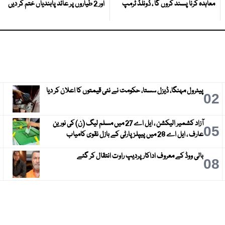
معاہدہ کرنا پسند کروں گا ، ڈونلڈ ٹرمپ
اور 2 طیاروں پر عائد پابندیاں ختم کر دیں
پیٹرول مہنگا، ڈیزل سستا، حکومت نے نئی قیمتوں کا اعلان کر دیا
3
02
آزاد کشمیر الیکشن ، ایل اے 27 میں مسلم لیگ (ن) کی نورین
6
05
عارف ، ایل اے 28 میں پیپلز پارٹی کے بازل نقوی کامیاب
بالی ووڈ کے معروف اداکار پردیپ راوت انتقال کر گئے
9
08