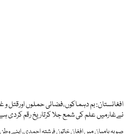
افغانستان: بم دہماکوں،فضائی حملوں اورقتل و غ
نےغارمیں علم کی شمع جلا کرتاریخ رقم کردی ہے
صوبہ بامیان میں افغان خاتون فرشتہ احمدی، اپنے وطن