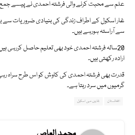
علم سے محبت کرنے والی فرشتہ احمدی نے پیسے جمع کر
سے آراستہ ہورہے ہیں۔
20سالہ فرشتہ احمدی خود بھی تعلیم حاصل کررہی ہی
ارادہ رکھتی ہیں۔
قدرت بھی فرشتہ احمدی کی کاوش کو اس طرح سراہ رہی 
گرمیوں میں سرد رہتا ہے۔
افغانستان
غاروں میں اسکول
محمد العاص