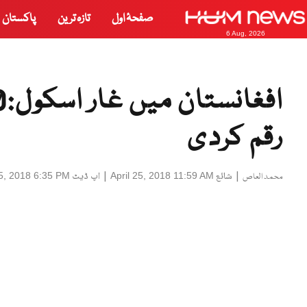
صفحۂ اول
تازہ ترین
پاکستان
6 Aug, 2026
رقم کردی
|
شائع
|
اپ ڈیٹ
25, 2018 6:35 PM
April 25, 2018 11:59 AM
محمد العاص