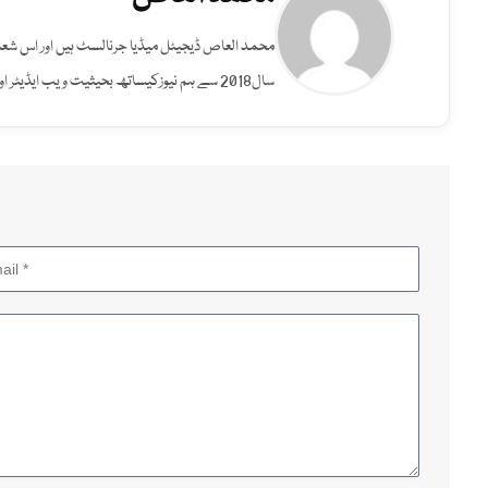
سال2018 سے ہم نیوزکیساتھ بحیثیت ویب ایڈیٹر اور پروڈیوسر کام کر رہے ہیں۔آپ انہیں ٹوئٹر اور فیس بک پر بھی فالو کر سکتے ہیں۔