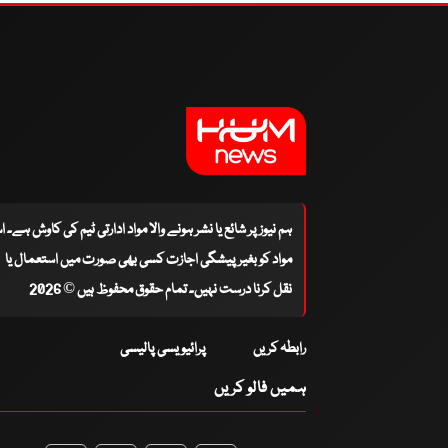
ہم نیوز پر شائع یا نشر ہونے والا مواد ادارتی ٹیم کی کاوش ہے۔ 
مواد کو بغیر پیشگی اجازت کسی بھی صورت میں استعمال یا
نقل کرنا درست نہیں۔ تمام حقوق محفوظ ہیں © 2026
رابطہ کریں
پرائیویسی پالیسی
ہمیں فالو کریں