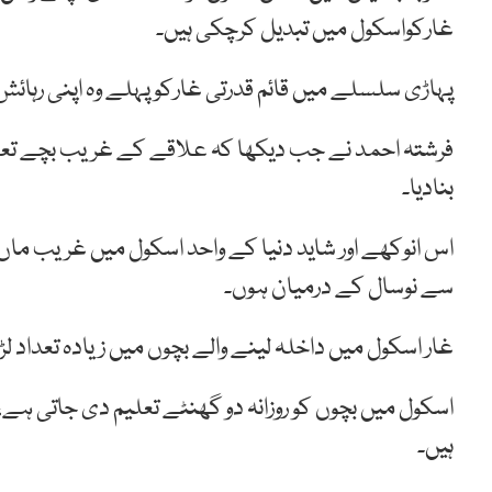
غارکواسکول میں تبدیل کرچکی ہیں۔
پہاڑی سلسلے میں قائم قدرتی غارکو پہلے وہ اپنی رہائش 
فرشتہ احمد نے جب دیکھا کہ علاقے کے غریب بچے تعلیم 
بنادیا۔
اس انوکھے اور شاید دنیا کے واحد اسکول میں غریب ماں
سے نوسال کے درمیان ہوں۔
غار اسکول میں داخلہ لینے والے بچوں میں زیادہ تعداد 
اسکول میں بچوں کو روزانہ دو گھنٹے تعلیم دی جاتی 
ہیں۔