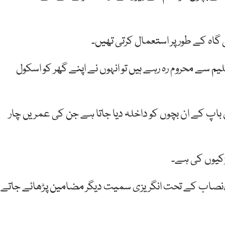
گاہ کے طور پر استعمال کرتی تھیں۔
سے محروم رہ رہے ہیں تو انہوں نے اپنے گھر کو اسکول
 باپ کے ان بچوں کو داخلہ دیا جاتا ہے جن کی عمریں چار
لڑکیوں کی ہے۔
ہے،نصاب کے تحت انگریزی سمیت دیگر مضامین پڑھائے جاتے