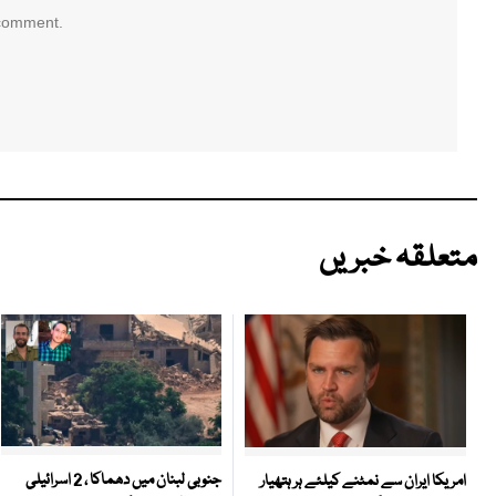
 comment.
متعلقہ خبریں
جنوبی لبنان میں دھماکا ، 2 اسرائیلی
امریکا ایران سے نمٹنے کیلئے ہر ہتھیار