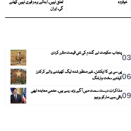
خوفزدہ
تعلق نہیں، آبنائے ہرمز فوری نہیں کھلے
گی، ایران
پنجاب حکومت نے گندم کی نئی قیمت مقرر کردی
0
پی سی بی کا ایکشن، غیر منظور شدہ لیگ کھیلنے والے کرکٹرز
0
کیلئے سخت وارننگ
مذاکرات درست سمت میں آگے بڑھ رہے ہیں، حتمی معاہدہ ابھی
0
باقی ہے، مارکو روبیو