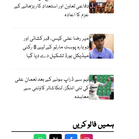
دفاعی تعاون اور استعدادِ کار بڑھانے کے
عزم کا اعادہ
میر رضا علی کیس، قبر کشائی اور
دوبارہ پوسٹ مارٹم کے لیے 8 رکنی
میڈیکل بورڈ تشکیل دے دیا گیا
ٹیم سے ڈراپ ہونے کے بعد نعمان علی
کی نئی اننگز، لنکاشائر کاؤنٹی سے
معاہدہ
ہمیں فالو کریں