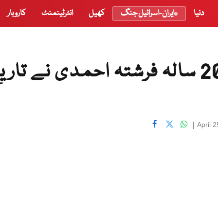
دنیا
ایران-اسرائیل جنگ
کھیل
انٹرٹینمنٹ
کاروبار
افغانستان میں غار اسکول:20 سالہ فرشتہ احمدی نے تار
|
April 