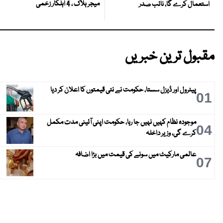
میجر ہلاک ، 4 اہلکار زخمی
استعمال کرے گا، نائب صدر
مقبول ترین خبریں
پیٹرول اور ڈیزل سستا، حکومت نے نئی قیمتوں کا اعلان کر دیا
01
موجودہ نظام کہیں نہیں جا رہا، حکومت اپنی آئینی مدت مکمل
04
کرے گی، وزیر داخلہ
عالمی مارکیٹ میں سونے کی قیمت میں بڑا اضافہ
07