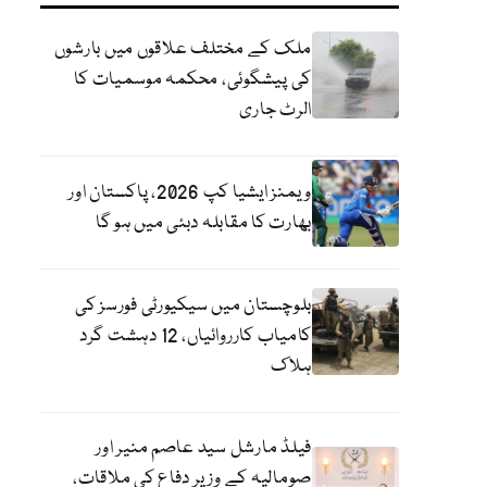
ملک کے مختلف علاقوں میں بارشوں
کی پیشگوئی، محکمہ موسمیات کا
الرٹ جاری
ویمنز ایشیا کپ 2026، پاکستان اور
بھارت کا مقابلہ دبئی میں ہو گا
بلوچستان میں سیکیورٹی فورسز کی
کامیاب کارروائیاں، 12 دہشت گرد
ہلاک
فیلڈ مارشل سید عاصم منیر اور
صومالیہ کے وزیر دفاع کی ملاقات،